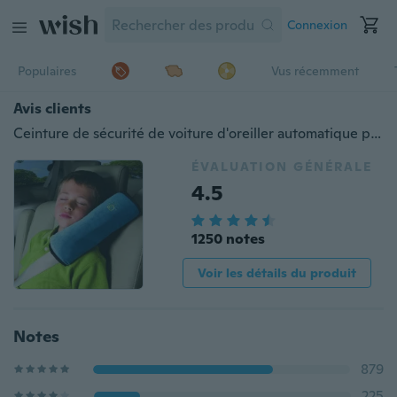
Connexion
Populaires
Vus récemment
Avis clients
Ceinture de sécurité de voiture d'oreiller automatique protéger la ceinture de sécurité de véhicule d'épaulière pour enfants enfants
ÉVALUATION GÉNÉRALE
4.5
1250 notes
Voir les détails du produit
Notes
879
225