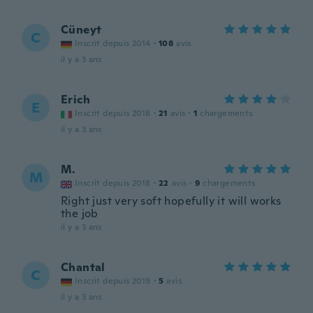
Cüneyt
C
Inscrit depuis 2014
·
108
avis
il y a 3 ans
Erich
E
Inscrit depuis 2018
·
21
avis
·
1
chargements
il y a 3 ans
M.
M
Inscrit depuis 2018
·
22
avis
·
9
chargements
Right just very soft hopefully it will works
the job
il y a 3 ans
Chantal
C
Inscrit depuis 2019
·
5
avis
il y a 3 ans