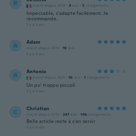
R
Inscrit depuis 2018
·
8
avis
·
2
chargements
Impeccable, s'adapte facilement. Je
recommande.
il y a 4 ans
Adam
A
Inscrit depuis 2016
·
19
avis
il y a 4 ans
Antonio
A
Inscrit depuis 2021
·
10
avis
·
1
chargements
Un po' troppo piccoli
il y a 4 ans
Christian
C
Inscrit depuis 2015
·
247
avis
·
106
chargements
Belle article reste à s'en servir
il y a 4 ans