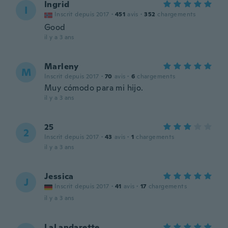
Ingrid
I
Inscrit depuis 2017
·
451
avis
·
352
chargements
Good
il y a 3 ans
Marleny
M
Inscrit depuis 2017
·
70
avis
·
6
chargements
Muy cómodo para mi hijo.
il y a 3 ans
25
2
Inscrit depuis 2017
·
43
avis
·
1
chargements
il y a 3 ans
Jessica
J
Inscrit depuis 2017
·
41
avis
·
17
chargements
il y a 3 ans
LaLandarette