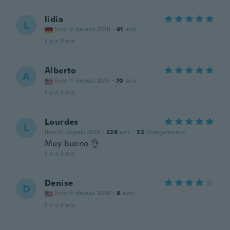
lidia
L
Inscrit depuis 2018
·
81
avis
il y a 3 ans
Alberto
A
Inscrit depuis 2017
·
70
avis
il y a 3 ans
Lourdes
L
Inscrit depuis 2015
·
226
avis
·
32
chargements
Muy bueno 👌
il y a 3 ans
Denise
D
Inscrit depuis 2018
·
8
avis
il y a 3 ans