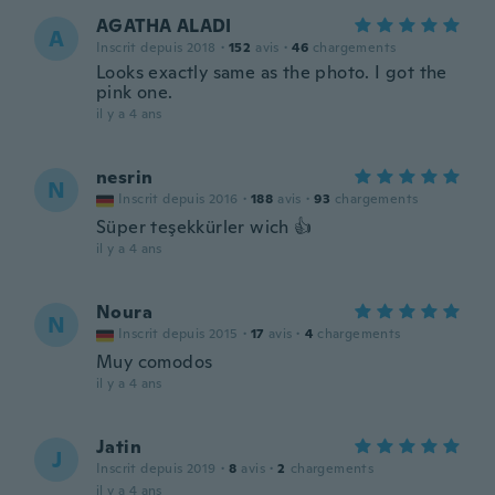
AGATHA ALADI
A
Inscrit depuis 2018
·
152
avis
·
46
chargements
Looks exactly same as the photo. I got the
pink one.
il y a 4 ans
nesrin
N
Inscrit depuis 2016
·
188
avis
·
93
chargements
Süper teşekkürler wich 👍
il y a 4 ans
Noura
N
Inscrit depuis 2015
·
17
avis
·
4
chargements
Muy comodos
il y a 4 ans
Jatin
J
Inscrit depuis 2019
·
8
avis
·
2
chargements
il y a 4 ans