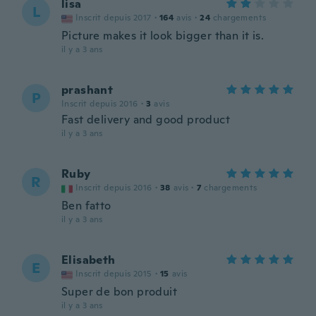
lisa
L
Inscrit depuis 2017
·
164
avis
·
24
chargements
Picture makes it look bigger than it is.
il y a 3 ans
prashant
P
Inscrit depuis 2016
·
3
avis
Fast delivery and good product
il y a 3 ans
Ruby
R
Inscrit depuis 2016
·
38
avis
·
7
chargements
Ben fatto
il y a 3 ans
Elisabeth
E
Inscrit depuis 2015
·
15
avis
Super de bon produit
il y a 3 ans