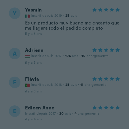
Yasmin
Y
Inscrit depuis 2019
·
25
avis
Es un producto muy bueno me encanto que
me llagara todo el pedido completo
il y a 3 ans
Adrienn
A
Inscrit depuis 2017
·
196
avis
·
10
chargements
il y a 3 ans
Flávia
F
Inscrit depuis 2018
·
25
avis
·
11
chargements
il y a 3 ans
Edleen Anne
E
Inscrit depuis 2017
·
20
avis
·
4
chargements
il y a 4 ans