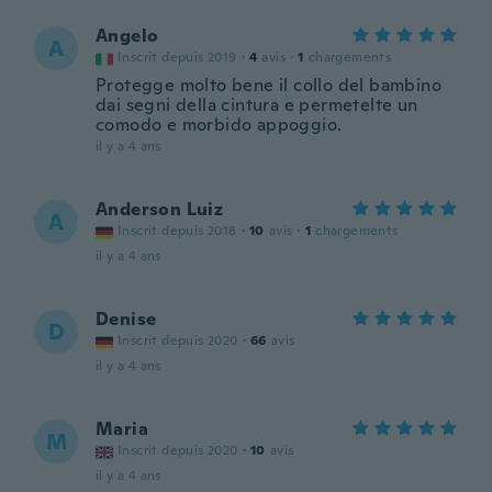
Angelo
A
Inscrit depuis 2019
·
4
avis
·
1
chargements
Protegge molto bene il collo del bambino
dai segni della cintura e permetelte un
comodo e morbido appoggio.
il y a 4 ans
Anderson Luiz
A
Inscrit depuis 2018
·
10
avis
·
1
chargements
il y a 4 ans
Denise
D
Inscrit depuis 2020
·
66
avis
il y a 4 ans
Maria
M
Inscrit depuis 2020
·
10
avis
il y a 4 ans