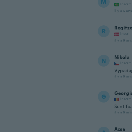
M
Inscrit
il y a 6 ans
Regitz
R
Inscrit
il y a 6 ans
Nikola
N
Inscrit
Vypadaj
il y a 6 ans
Georgi
G
Inscrit
Sunt foa
il y a 6 ans
Acsa