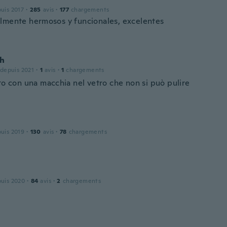
puis 2017
·
285
avis
·
177
chargements
lmente hermosos y funcionales, excelentes
h
 depuis 2021
·
1
avis
·
1
chargements
to con una macchia nel vetro che non si può pulire
puis 2019
·
130
avis
·
78
chargements
puis 2020
·
84
avis
·
2
chargements