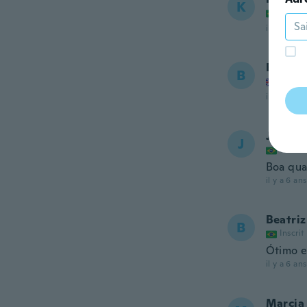
K
Inscrit
il y a 6 ans
Bernie
B
Inscrit
il y a 6 ans
Janio
J
Inscrit
Boa qua
il y a 6 ans
Beatriz
B
Inscrit
Ótimo e
il y a 6 ans
Marcia