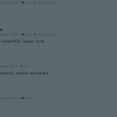
 depuis 2015
·
16
avis
·
1
chargements
le
 depuis 2015
·
33
avis
·
3
chargements
 beautiful. Super cute.
 depuis 2017
·
7
avis
potesili, pekne okuliariky
 depuis 2017
·
40
avis