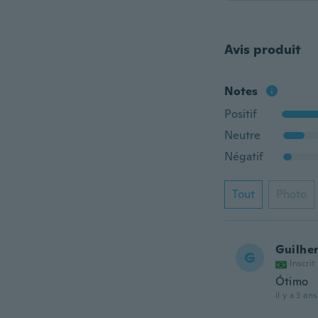
Avis produit
Notes
Positif
Neutre
Négatif
Tout
Photo
Guilhe
G
Inscrit
Ótimo
il y a 3 ans