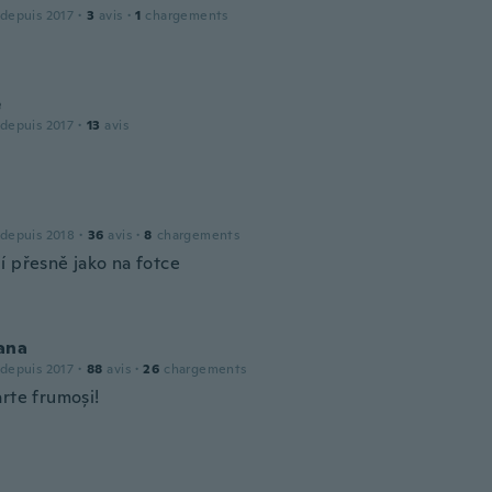
 depuis 2017
·
3
avis
·
1
chargements
e
 depuis 2017
·
13
avis
 depuis 2018
·
36
avis
·
8
chargements
í přesně jako na fotce
ana
 depuis 2017
·
88
avis
·
26
chargements
rte frumoși!