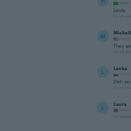
A
Inscrit
Lindo
il y a 6 ans
Michel
M
Inscrit
They are
il y a 6 ans
Lenka
L
Inscrit
Deti sa 
il y a 6 ans
Laura
L
Inscrit
il y a 6 ans