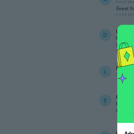
Inscrit de
Great fo
il y a 5 ans
Débora
D
Inscrit
Igual ao
il y a 6 ans
Loukia
L
Inscrit de
il y a 6 ans
Elisabe
E
Inscrit
Lindo!
il y a 6 ans
Adr
Kezian