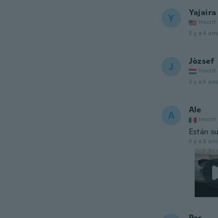
Yajaira
Y
Inscrit
il y a 4 ans
Jòzsef
J
Inscrit
il y a 5 ans
Ale
A
Inscrit
Están s
il y a 5 ans
Pas