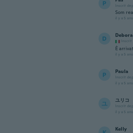
P
Inscrit de
Som rea
il y a 5 ans
Debora
D
Inscrit
È arriva
il y a 5 ans
Paula
P
Inscrit de
il y a 5 ans
ユリコ
ユ
Inscrit de
il y a 5 ans
Kelly
K