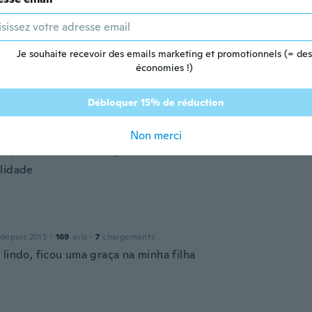
 depuis 2017
·
5
avis
·
2
chargements
Je souhaite recevoir des emails marketing et promotionnels (= des
économies !)
 depuis 2017
·
30
avis
Débloquer 15% de réduction
Non merci
 depuis 2018
·
15
avis
·
7
chargements
lidade
 depuis 2015
·
169
avis
·
7
chargements
 lindo, ficou uma graça na minha filha