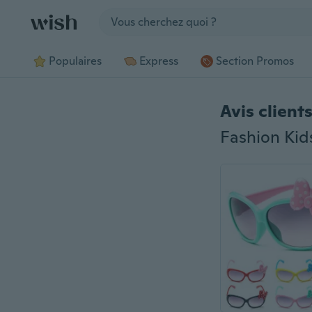
Jump to section
Populaires
Express
Section Promos
Avis client