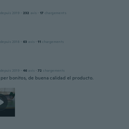
 depuis 2019
·
232
avis
·
17
chargements
 depuis 2018
·
63
avis
·
11
chargements
 depuis 2019
·
46
avis
·
72
chargements
uper bonitos, de buena calidad el producto.