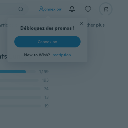
Connexion
Articles pour animaux domestiques
Afficher plus
Débloquez des promos !
Connexion
Fashion Kids Lunettes de soleil d'extérieur pour enfants Lunettes de soleil avec nœud papillon mignon Lunettes de soleil UV
New to Wish?
Inscription
1,169
193
74
13
19