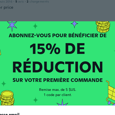
puis 2016
·
5
avis
·
2
chargements
r price
 depuis 2020
·
7
avis
·
1
chargements
 da foto! Minha filha de 4 anos amou!
15% DE
RÉDUCTION
puis 2018
·
94
avis
SUR VOTRE PREMIÈRE COMMANDE
te
 depuis 2015
·
6
avis
Remise max. de 5 $US.
1 code par client.
esse email
e