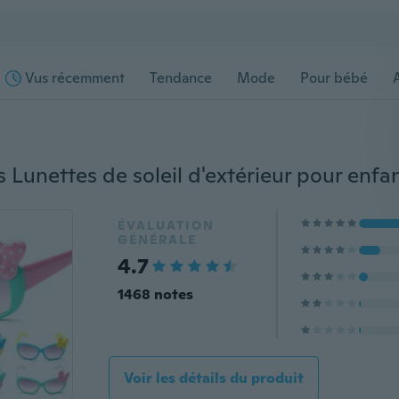
Vus récemment
Tendance
Mode
Pour bébé
s
ÉVALUATION
GÉNÉRALE
4.7
1468 notes
Voir les détails du produit