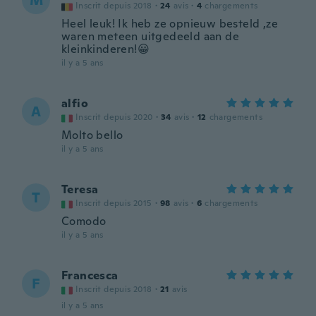
M
Inscrit depuis 2018
·
24
avis
·
4
chargements
Heel leuk! Ik heb ze opnieuw besteld ,ze
waren meteen uitgedeeld aan de
kleinkinderen!😀
il y a 5 ans
alfio
A
Inscrit depuis 2020
·
34
avis
·
12
chargements
Molto bello
il y a 5 ans
Teresa
T
Inscrit depuis 2015
·
98
avis
·
6
chargements
Comodo
il y a 5 ans
Francesca
F
Inscrit depuis 2018
·
21
avis
il y a 5 ans