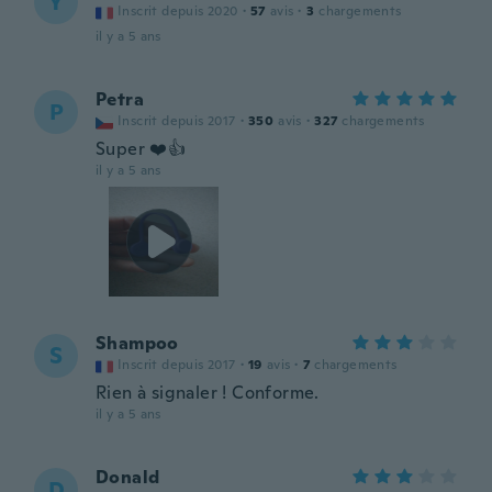
Y
Inscrit depuis 2020
·
57
avis
·
3
chargements
il y a 5 ans
Petra
P
Inscrit depuis 2017
·
350
avis
·
327
chargements
Super ❤️👍
il y a 5 ans
Shampoo
S
Inscrit depuis 2017
·
19
avis
·
7
chargements
Rien à signaler ! Conforme.
il y a 5 ans
Donald
D