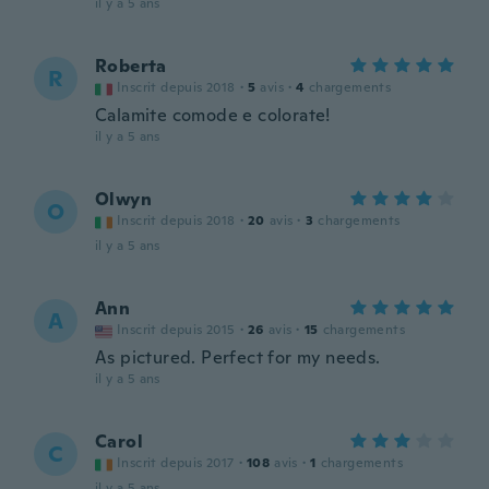
il y a 5 ans
Roberta
R
Inscrit depuis 2018
·
5
avis
·
4
chargements
Calamite comode e colorate!
il y a 5 ans
Olwyn
O
Inscrit depuis 2018
·
20
avis
·
3
chargements
il y a 5 ans
Ann
A
Inscrit depuis 2015
·
26
avis
·
15
chargements
As pictured. Perfect for my needs.
il y a 5 ans
Carol
C
Inscrit depuis 2017
·
108
avis
·
1
chargements
il y a 5 ans