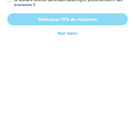
Je souhaite recevoir des emails marketing et promotionnels (= des
Betty
B
économies !)
Inscrit depuis 2018
·
31
avis
·
17
chargements
Ideaal voor mijn kabeltjes ordelijk op te
Débloquer 15% de réduction
bergen
il y a 5 ans
Non merci
Karen
K
Inscrit depuis 2017
·
609
avis
·
31
chargements
il y a 5 ans
Corinne
C
Inscrit depuis 2020
·
5
avis
il y a 5 ans
Emma
E
Inscrit depuis 2017
·
6
avis
il y a 5 ans