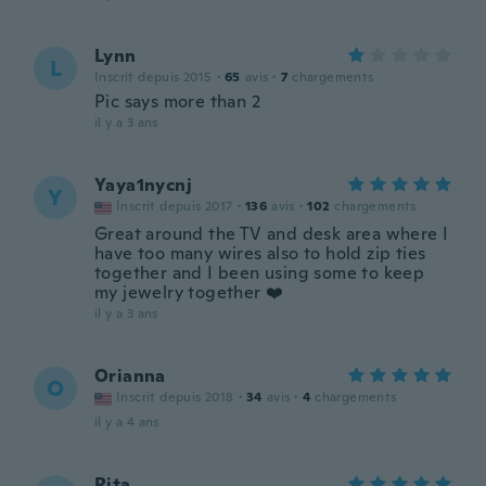
Lynn
L
Inscrit depuis 2015
·
65
avis
·
7
chargements
Pic says more than 2
il y a 3 ans
Yaya1nycnj
Y
Inscrit depuis 2017
·
136
avis
·
102
chargements
Great around the TV and desk area where I
have too many wires also to hold zip ties
together and I been using some to keep
my jewelry together ❤️
il y a 3 ans
Orianna
O
Inscrit depuis 2018
·
34
avis
·
4
chargements
il y a 4 ans
Rita