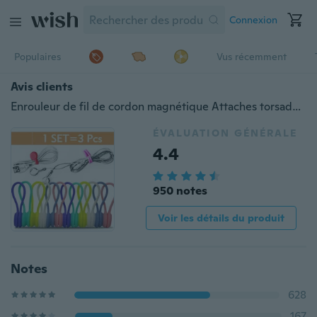
Connexion
Populaires
Vus récemment
Avis clients
Enrouleur de fil de cordon magnétique Attaches torsadées magnétiques solides Organisateur de câble en silicone souple Gadgets pour la gestion des câbles, la suspension et la tenue de trucs, Fidget Toy, ou juste pour le plaisir, également utilisé comme signets / porte-clés
ÉVALUATION GÉNÉRALE
4.4
950 notes
Voir les détails du produit
Notes
628
167