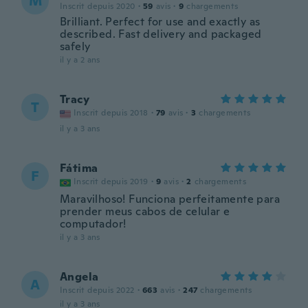
M
Inscrit depuis 2020
·
59
avis
·
9
chargements
Brilliant. Perfect for use and exactly as
described. Fast delivery and packaged
safely
il y a 2 ans
Tracy
T
Inscrit depuis 2018
·
79
avis
·
3
chargements
il y a 3 ans
Fátima
F
Inscrit depuis 2019
·
9
avis
·
2
chargements
Maravilhoso! Funciona perfeitamente para
prender meus cabos de celular e
computador!
il y a 3 ans
Angela
A
Inscrit depuis 2022
·
663
avis
·
247
chargements
il y a 3 ans