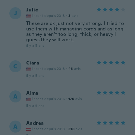
Julie
J
Inscrit depuis 2018
·
3
avis
These are ok just not very strong. I tried to
use them with managing cords and as long
as they aren’t too long, thick, or heavy I
guess they will work.
il y a 5 ans
Ciara
C
Inscrit depuis 2018
·
46
avis
il y a 5 ans
Alma
A
Inscrit depuis 2016
·
176
avis
il y a 5 ans
Andrea
A
Inscrit depuis 2018
·
318
avis