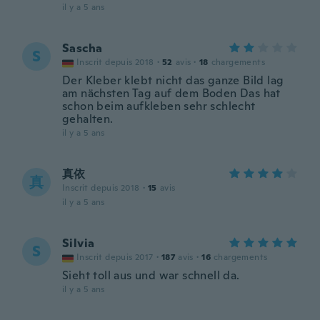
il y a 5 ans
Sascha
S
Inscrit depuis 2018
·
52
avis
·
18
chargements
Der Kleber klebt nicht das ganze Bild lag
am nächsten Tag auf dem Boden Das hat
schon beim aufkleben sehr schlecht
gehalten.
il y a 5 ans
真依
真
Inscrit depuis 2018
·
15
avis
il y a 5 ans
Silvia
S
Inscrit depuis 2017
·
187
avis
·
16
chargements
Sieht toll aus und war schnell da.
il y a 5 ans