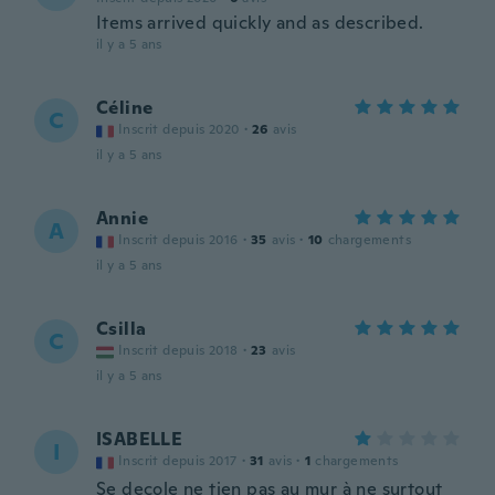
Items arrived quickly and as described.
il y a 5 ans
Céline
C
Inscrit depuis 2020
·
26
avis
il y a 5 ans
Annie
A
Inscrit depuis 2016
·
35
avis
·
10
chargements
il y a 5 ans
Csilla
C
Inscrit depuis 2018
·
23
avis
il y a 5 ans
ISABELLE
I
Inscrit depuis 2017
·
31
avis
·
1
chargements
Se decole ne tien pas au mur à ne surtout