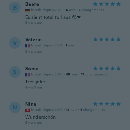
Beate
B
Inscrit depuis 2018
·
6
avis
·
5
chargements
Es sieht total toll aus 😍❤
il y a 5 ans
Valerie
V
Inscrit depuis 2021
·
1
avis
il y a 5 ans
Sonia
S
Inscrit depuis 2015
·
49
avis
·
17
chargements
Très jolie
il y a 5 ans
Nina
N
Inscrit depuis 2019
·
12
avis
·
1
chargements
Wunderschön
il y a 5 ans