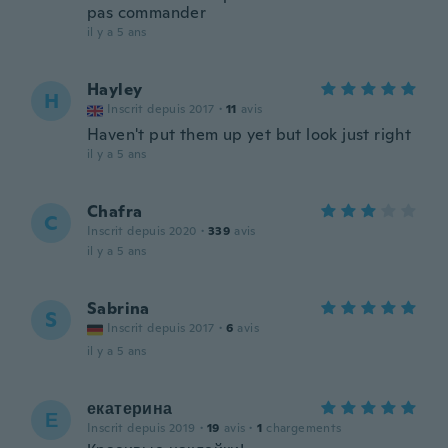
pas commander
il y a 5 ans
Hayley
H
Inscrit depuis 2017
·
11
avis
Haven't put them up yet but look just right
il y a 5 ans
Chafra
C
Inscrit depuis 2020
·
339
avis
il y a 5 ans
Sabrina
S
Inscrit depuis 2017
·
6
avis
il y a 5 ans
екатерина
Е
Inscrit depuis 2019
·
19
avis
·
1
chargements