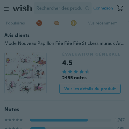
Connexion
Populaires
Vus récemment
Avis clients
Mode Nouveau Papillon Fée Fée Fée Stickers muraux Art Stickers Chambre Chambre Salon Murs Décorations
ÉVALUATION GÉNÉRALE
4.5
2455 notes
Voir les détails du produit
Notes
1,747
435