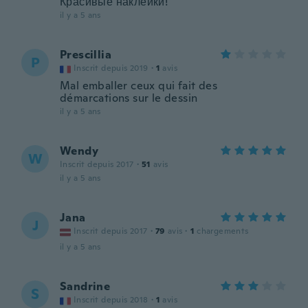
Красивые наклейки!
il y a 5 ans
Prescillia
P
Inscrit depuis 2019
·
1
avis
Mal emballer ceux qui fait des
démarcations sur le dessin
il y a 5 ans
Wendy
W
Inscrit depuis 2017
·
51
avis
il y a 5 ans
Jana
J
Inscrit depuis 2017
·
79
avis
·
1
chargements
il y a 5 ans
Sandrine
S
Inscrit depuis 2018
·
1
avis