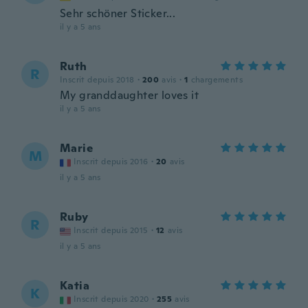
Sehr schöner Sticker...
il y a 5 ans
Ruth
R
Inscrit depuis 2018
·
200
avis
·
1
chargements
My granddaughter loves it
il y a 5 ans
Marie
M
Inscrit depuis 2016
·
20
avis
il y a 5 ans
Ruby
R
Inscrit depuis 2015
·
12
avis
il y a 5 ans
Katia
K
Inscrit depuis 2020
·
255
avis