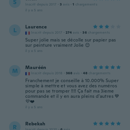
S
Inscrit depuis 2017
·
3
avis
·
1
chargements
il y a 5 ans
Laurence
L
Inscrit depuis 2017
·
274
avis
·
36
chargements
Super jolie mais se décolle sur papier pas
sur peinture vraiment Jolie 😊
il y a 5 ans
Mauréén
M
Inscrit depuis 2018
·
368
avis
·
48
chargements
Franchement je conseille à 10.000% Super
simple à mettre et vous avez des numéros
pour pas se tromper !!!! Ça fait ma 3ieme
commande et il y en aura pleins d'autres 💙
💜❤️
il y a 5 ans
Rebekah
R
Inscrit depuis 2020
·
6
avis