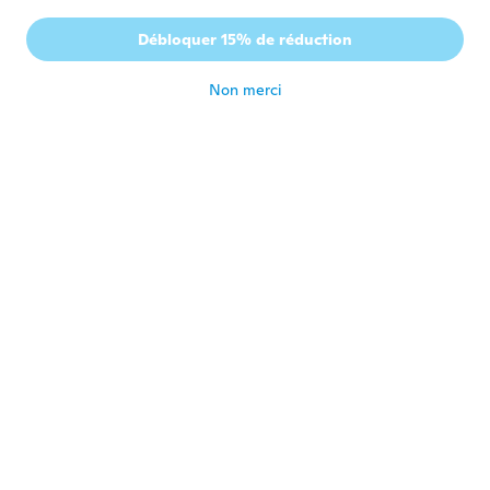
Dorota
D
Débloquer 15% de réduction
Inscrit depuis 2017
·
52
avis
·
1
chargements
il y a 5 ans
Non merci
Kni
K
Inscrit depuis 2015
·
33
avis
·
1
chargements
il y a 6 ans
Acebad
A
Inscrit depuis 2017
·
42
avis
·
2
chargements
Jolie et rend bien
il y a 6 ans
Margaret
M
Inscrit depuis 2019
·
1
avis
il y a 6 ans
Susan