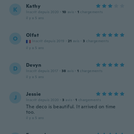
Kathy
K
Inscrit depuis 2020
·
10
avis
·
1
chargements
il y a 5 ans
Olfat
O
Inscrit depuis 2019
·
21
avis
·
3
chargements
il y a 5 ans
Devyn
D
Inscrit depuis 2017
·
38
avis
·
1
chargements
il y a 5 ans
Jessie
J
Inscrit depuis 2020
·
3
avis
·
1
chargements
The deco is beautiful. It arrived on time
too.
il y a 5 ans