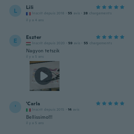
Lili
L
Inscrit depuis 2018
·
55
avis
·
28
chargements
il y a 4 ans
Eszter
E
Inscrit depuis 2020
·
59
avis
·
55
chargements
Nagyon tetszik
il y a 5 ans
'Carla
'
Inscrit depuis 2015
·
14
avis
Bellissimo!!!
il y a 5 ans