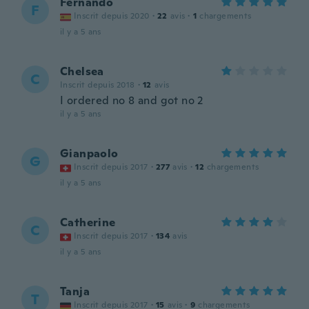
Fernando
F
Inscrit depuis 2020
·
22
avis
·
1
chargements
il y a 5 ans
Chelsea
C
Inscrit depuis 2018
·
12
avis
I ordered no 8 and got no 2
il y a 5 ans
Gianpaolo
G
Inscrit depuis 2017
·
277
avis
·
12
chargements
il y a 5 ans
Catherine
C
Inscrit depuis 2017
·
134
avis
il y a 5 ans
Tanja
T
Inscrit depuis 2017
·
15
avis
·
9
chargements