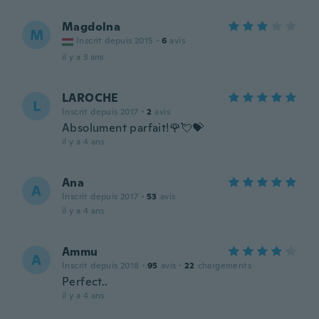
Magdolna
M
Inscrit depuis 2015
·
6
avis
il y a 3 ans
LAROCHE
L
Inscrit depuis 2017
·
2
avis
Absolument parfait!🌹💘💝
il y a 4 ans
Ana
A
Inscrit depuis 2017
·
53
avis
il y a 4 ans
Ammu
A
Inscrit depuis 2018
·
95
avis
·
22
chargements
Perfect..
il y a 4 ans