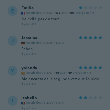
Émilie
É
Inscrit depuis 2012
·
123
avis
·
103
chargements
Ne colle pas du tout
il y a 5 ans
Jasmina
J
Inscrit depuis 2018
·
7
avis
Schön
il y a 5 ans
yolanda
Y
Inscrit depuis 2017
·
54
avis
·
49
chargements
Me encanta es la segunda vez que lo pido.
il y a 5 ans
Izabella
I
Inscrit depuis 2020
·
1
avis
il y a 5 ans