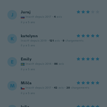
Juraj
J
Inscrit depuis 2017
·
4
avis
il y a 5 ans
katelynn
K
Inscrit depuis 2019
·
121
avis
·
9
chargements
il y a 5 ans
Emily
E
Inscrit depuis 2014
·
86
avis
il y a 5 ans
Milča
M
Inscrit depuis 2017
·
42
avis
·
20
chargements
il y a 5 ans
Iulia