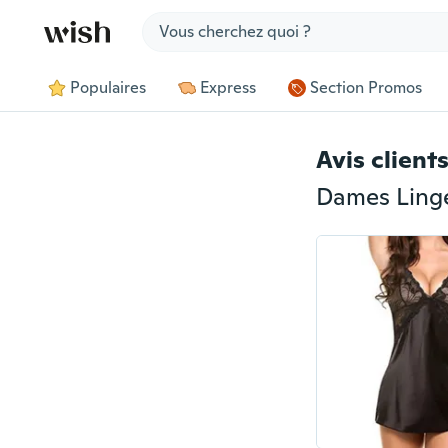
Jump to section
Populaires
Express
Section Promos
Avis client