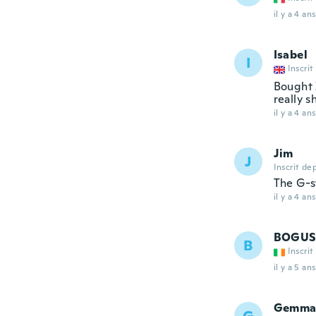
il y a 4 ans
Isabel
I
Inscrit
Bought 
really s
il y a 4 ans
Jim
J
Inscrit de
The G-st
il y a 4 ans
BOGU
B
Inscrit
il y a 5 ans
Gemm