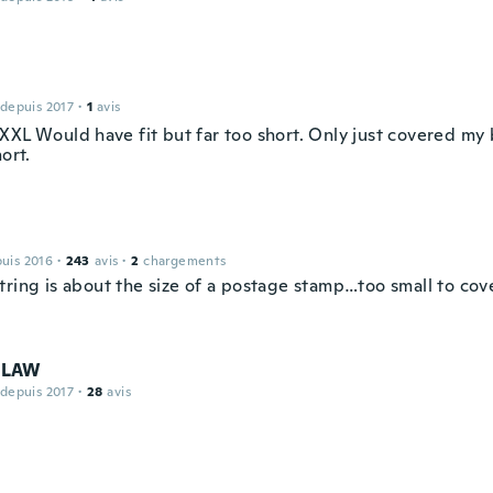
 depuis 2017
·
1
avis
XXL Would have fit but far too short. Only just covered my
hort.
puis 2016
·
243
avis
·
2
chargements
ring is about the size of a postage stamp…too small to cove
SLAW
 depuis 2017
·
28
avis
a