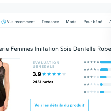
Vus récemment
Tendance
Mode
Pour bébé
s
ÉVALUATION
GÉNÉRALE
3.9
2451 notes
Voir les détails du produit