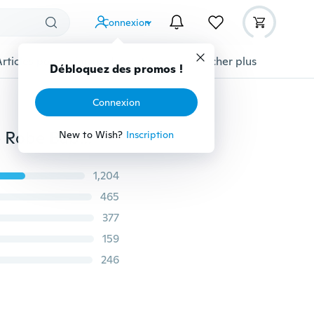
Connexion
Articles pour animaux domestiques
Afficher plus
Débloquez des promos !
Connexion
Dames Lingerie Femmes Imitation Soie Dentelle Robe Robe Babydoll Chemise De Nuit Chemise De Nuit Vêtements De Nuit
New to Wish?
Inscription
1,204
465
377
159
246