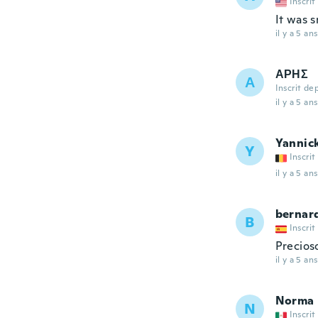
Inscrit
It was s
il y a 5 ans
ΑΡΗΣ
Α
Inscrit de
il y a 5 ans
Yannic
Y
Inscrit
il y a 5 ans
bernar
B
Inscrit
Precios
il y a 5 ans
Norma
N
Inscrit