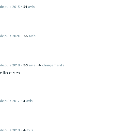
 depuis 2015
·
21
avis
 depuis 2020
·
55
avis
 depuis 2018
·
50
avis
·
4
chargements
llo e sexi
 depuis 2017
·
3
avis
 depuis 2019
·
4
avis