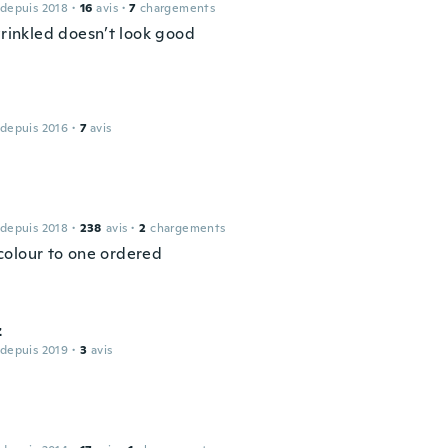
 depuis 2018
·
16
avis
·
7
chargements
wrinkled doesn’t look good
 depuis 2016
·
7
avis
 depuis 2018
·
238
avis
·
2
chargements
olour to one ordered
z
 depuis 2019
·
3
avis