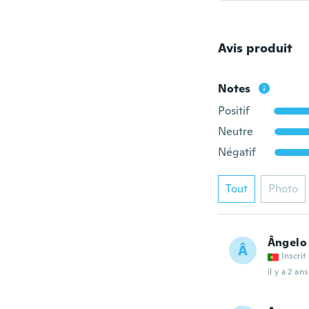
Avis produit
Notes
Positif
Neutre
Négatif
Tout
Photo
Ângelo
Â
Inscrit
il y a 2 ans