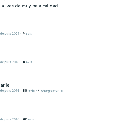
ial ves de muy baja calidad
 depuis 2021
·
4
avis
 depuis 2018
·
4
avis
arie
 depuis 2016
·
30
avis
·
4
chargements
 depuis 2016
·
42
avis