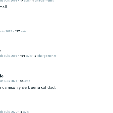
 depuis 2014
·
17
avis
·
1
chargements
mall
puis 2019
·
127
avis
k
 depuis 2016
·
164
avis
·
2
chargements
do
 depuis 2021
·
44
avis
o camisón y de buena calidad.
 depuis 2020
·
8
avis