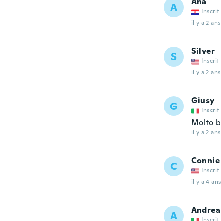
Ana
A
Inscrit
il y a 2 ans
Silver
S
Inscrit
il y a 2 ans
Giusy
G
Inscrit
Molto be
il y a 2 ans
Connie
C
Inscrit
il y a 4 ans
Andrea
A
Inscrit