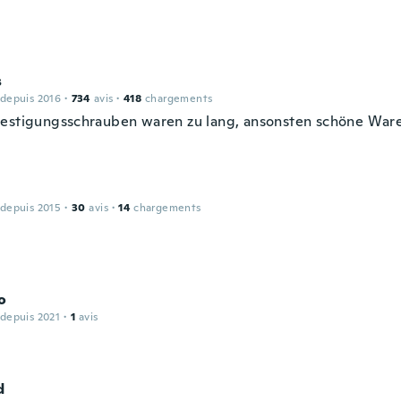
s
 depuis 2016
·
734
avis
·
418
chargements
estigungsschrauben waren zu lang, ansonsten schöne War
 depuis 2015
·
30
avis
·
14
chargements
o
 depuis 2021
·
1
avis
d