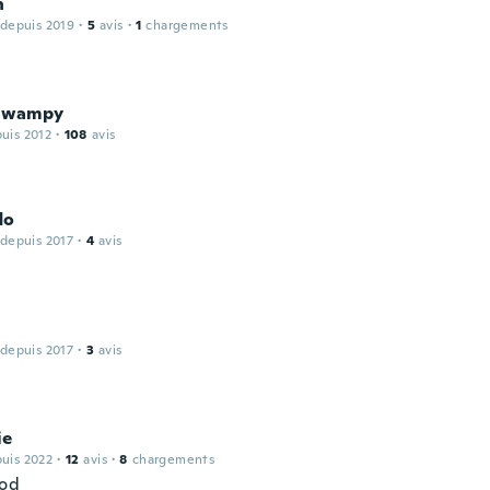
n
 depuis 2019
·
5
avis
·
1
chargements
Swampy
puis 2012
·
108
avis
do
 depuis 2017
·
4
avis
 depuis 2017
·
3
avis
ie
puis 2022
·
12
avis
·
8
chargements
ood