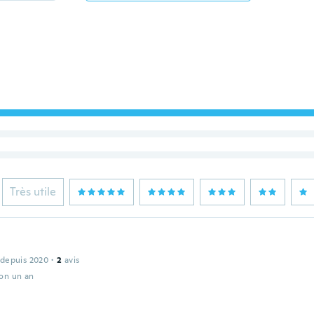
Très utile
 depuis 2020
·
2
avis
ron un an