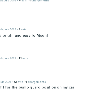
 depuis 2016
·
4
avis
·
1
chargements
 depuis 2019
·
1
avis
d bright and easy to Mount
 depuis 2021
·
21
avis
puis 2021
·
13
avis
·
1
chargements
 fit for the bump guard position on my car