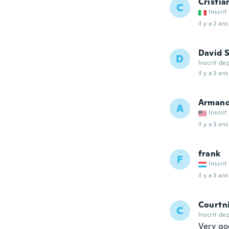
Cristia
C
Inscrit
il y a 2 ans
David 
D
Inscrit de
il y a 3 ans
Arman
A
Inscrit
il y a 3 ans
frank
F
Inscrit
il y a 3 ans
Courtn
C
Inscrit de
Very g