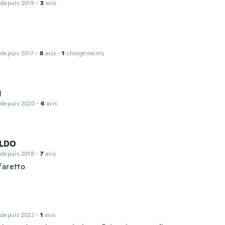
 depuis 2019
·
3
avis
 depuis 2017
·
8
avis
·
1
chargements
d
 depuis 2020
·
6
avis
LDO
 depuis 2018
·
7
avis
faretto
 depuis 2022
·
1
avis