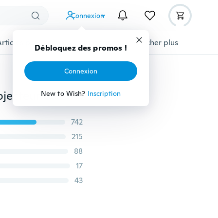
Connexion
Articles pour animaux domestiques
Afficher plus
Débloquez des promos !
Connexion
HEYOMART 2PCS 4INCH 5INCH 7INCH LED Spots Projecteur Combo Faisceau de Travail Barre de Lumière Lampe Conduite Antibrouillard pour SUV Tout-Terrain 4x4WD Voiture Bateau Camion ATV Jeep Véhicule 60W/84W/120W
New to Wish?
Inscription
742
215
88
17
43