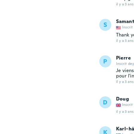
il y a 3 ans
Saman
S
Inscrit
Thank y
il y a 3 ans
Pierre
P
Inscrit de
Je viens
pour l'i
il y a 3 ans
Doug
D
Inscrit
il y a 3 ans
Karl-h
K