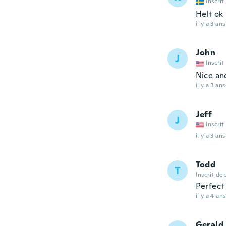
Inscrit
Helt ok
il y a 3 ans
John
J
Inscrit
Nice an
il y a 3 ans
Jeff
J
Inscrit
il y a 3 ans
Todd
T
Inscrit de
Perfect
il y a 4 ans
Gerald