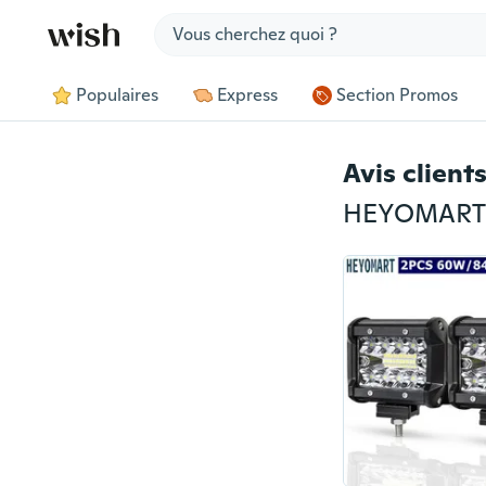
Jump to section
Populaires
Express
Section Promos
Avis client