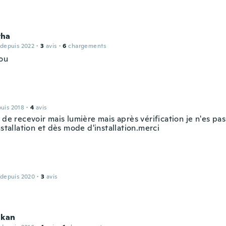
tha
 depuis 2022
·
3
avis
·
6
chargements
ou
puis 2018
·
4
avis
 de recevoir mais lumière mais après vérification je n'es pas
nstallation et dès mode d'installation.merci
 depuis 2020
·
3
avis
åkan