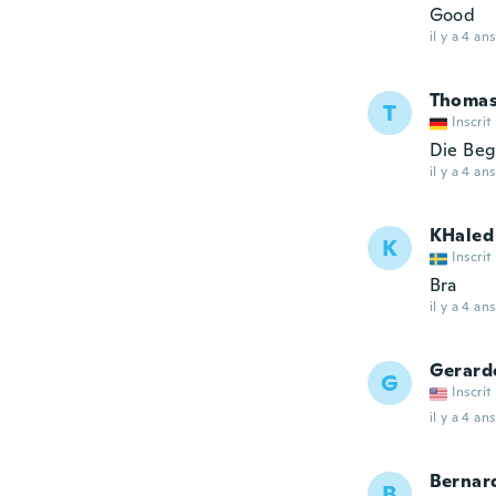
Good
il y a 4 ans
Thoma
T
Inscrit
Die Beg
il y a 4 ans
KHaled
K
Inscrit
Bra
il y a 4 ans
Gerard
G
Inscrit
il y a 4 ans
Bernar
B