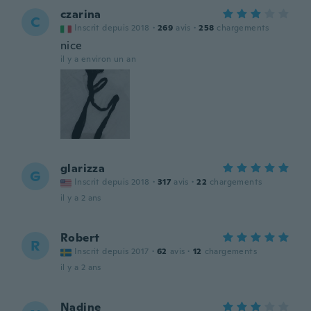
czarina
C
Inscrit depuis 2018
·
269
avis
·
258
chargements
nice
il y a environ un an
glarizza
G
Inscrit depuis 2018
·
317
avis
·
22
chargements
il y a 2 ans
Robert
R
Inscrit depuis 2017
·
62
avis
·
12
chargements
il y a 2 ans
Nadine