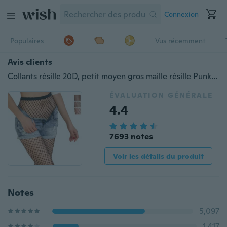
Connexion
Populaires
Vus récemment
Avis clients
Collants résille 20D, petit moyen gros maille résille Punk collants Anti-crochet Nylon évider bas collants
ÉVALUATION GÉNÉRALE
4.4
7693 notes
Voir les détails du produit
Notes
5,097
1,417