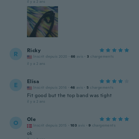
il y a 2 ans
Ricky
R
Inscrit depuis 2020
·
66
avis
·
3
chargements
il y a 2 ans
Elisa
E
Inscrit depuis 2016
·
46
avis
·
5
chargements
Fit good but the top band was tight
il y a 2 ans
Ole
O
Inscrit depuis 2015
·
103
avis
·
9
chargements
ok