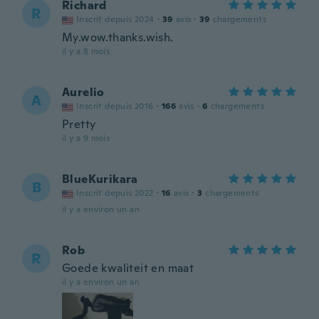
Richard
R
Inscrit depuis 2024
·
39
avis
·
39
chargements
My.wow.thanks.wish.
il y a 8 mois
Aurelio
A
Inscrit depuis 2016
·
166
avis
·
6
chargements
Pretty
il y a 9 mois
BlueKurikara
B
Inscrit depuis 2022
·
16
avis
·
3
chargements
il y a environ un an
Rob
R
Goede kwaliteit en maat
il y a environ un an