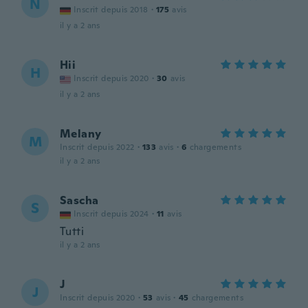
N
Inscrit depuis 2018
·
175
avis
il y a 2 ans
Hii
H
Inscrit depuis 2020
·
30
avis
il y a 2 ans
Melany
M
Inscrit depuis 2022
·
133
avis
·
6
chargements
il y a 2 ans
Sascha
S
Inscrit depuis 2024
·
11
avis
Tutti
il y a 2 ans
J
J
Inscrit depuis 2020
·
53
avis
·
45
chargements