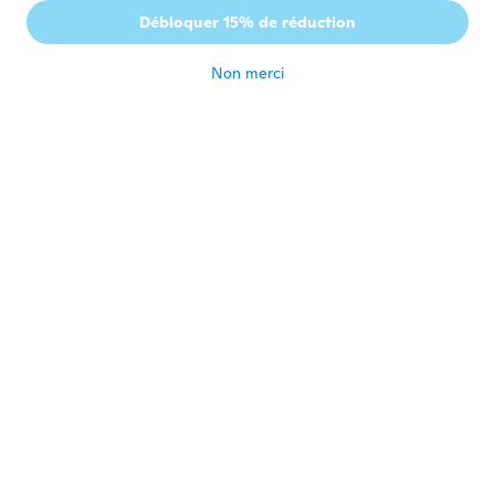
Débloquer 15% de réduction
Non merci
amethyst
A
Inscrit depuis 2021
·
313
avis
·
188
chargements
Love them
il y a 3 ans
Oskar
O
Inscrit depuis 2018
·
122
avis
il y a 3 ans
Ismael
I
Inscrit depuis 2015
·
40
avis
·
57
chargements
Todo bien según lo previsto
il y a 3 ans