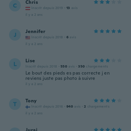
Chris
C
Inscrit depuis 2019
·
13
avis
il y a 2 ans
Jennifer
J
Inscrit depuis 2018
·
6
avis
il y a 2 ans
Lise
L
Inscrit depuis 2018
·
550
avis
·
350
chargements
Le bout des pieds es pas correcte j en
reviens juste pas photo à suivre
il y a 2 ans
Tony
T
Inscrit depuis 2016
·
940
avis
·
2
chargements
il y a 2 ans
Juraj