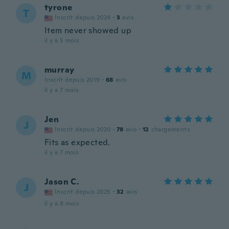
tyrone
T
Inscrit depuis 2024
·
3
avis
Item never showed up
il y a 5 mois
murray
M
Inscrit depuis 2019
·
68
avis
il y a 7 mois
Jen
J
Inscrit depuis 2020
·
78
avis
·
12
chargements
Fits as expected.
il y a 7 mois
Jason C.
J
Inscrit depuis 2025
·
32
avis
il y a 8 mois