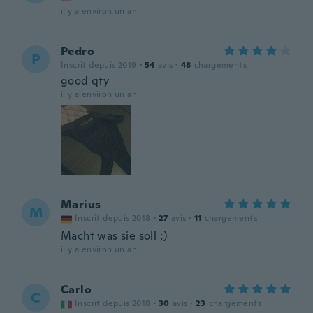
il y a environ un an
Pedro
P
Inscrit depuis 2019
·
54
avis
·
48
chargements
good qty
il y a environ un an
Marius
M
Inscrit depuis 2018
·
27
avis
·
11
chargements
Macht was sie soll ;)
il y a environ un an
Carlo
C
Inscrit depuis 2018
·
30
avis
·
23
chargements