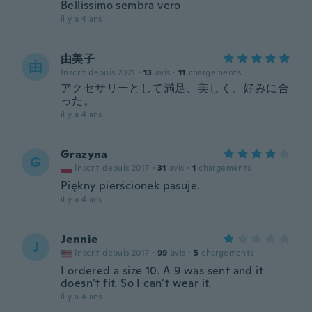
Bellissimo sembra vero
il y a 4 ans
由美子
由
Inscrit depuis 2021
·
13
avis
·
11
chargements
アクセサリーとして満足、美しく、好みに合
った。
il y a 4 ans
Grazyna
G
Inscrit depuis 2017
·
31
avis
·
1
chargements
Piękny pierścionek pasuje.
il y a 4 ans
Jennie
J
Inscrit depuis 2017
·
99
avis
·
5
chargements
I ordered a size 10. A 9 was sent and it
doesn’t fit. So I can’t wear it.
il y a 4 ans