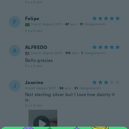
il y a 5 ans
Felipe
F
Inscrit depuis 2017
·
47
avis
·
17
chargements
il y a 5 ans
ALFREDO
A
Inscrit depuis 2015
·
115
avis
·
1
chargements
Bello gracias
il y a 5 ans
Joanine
J
Inscrit depuis 2017
·
58
avis
·
21
chargements
Not sterling silver but I love hoe dainty it
is.
il y a 5 ans