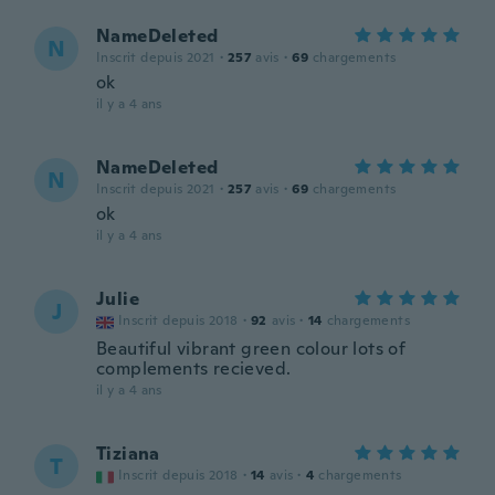
NameDeleted
N
Inscrit depuis 2021
·
257
avis
·
69
chargements
ok
il y a 4 ans
NameDeleted
N
Inscrit depuis 2021
·
257
avis
·
69
chargements
ok
il y a 4 ans
Julie
J
Inscrit depuis 2018
·
92
avis
·
14
chargements
Beautiful vibrant green colour lots of
complements recieved.
il y a 4 ans
Tiziana
T
Inscrit depuis 2018
·
14
avis
·
4
chargements