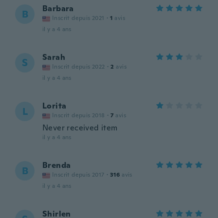
Barbara
B
Inscrit depuis 2021
·
1
avis
il y a 4 ans
Sarah
S
Inscrit depuis 2022
·
2
avis
il y a 4 ans
Lorita
L
Inscrit depuis 2018
·
7
avis
Never received item
il y a 4 ans
Brenda
B
Inscrit depuis 2017
·
316
avis
il y a 4 ans
Shirlen