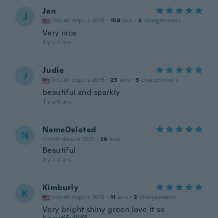
Jan
J
Inscrit depuis 2019
·
158
avis
·
5
chargements
Very nice
il y a 4 ans
Judie
J
Inscrit depuis 2018
·
23
avis
·
3
chargements
beautiful and sparkly
il y a 4 ans
NameDeleted
N
Inscrit depuis 2021
·
29
avis
Beautiful
il y a 4 ans
Kimburly
K
Inscrit depuis 2019
·
11
avis
·
2
chargements
Very bright shiny green love it so