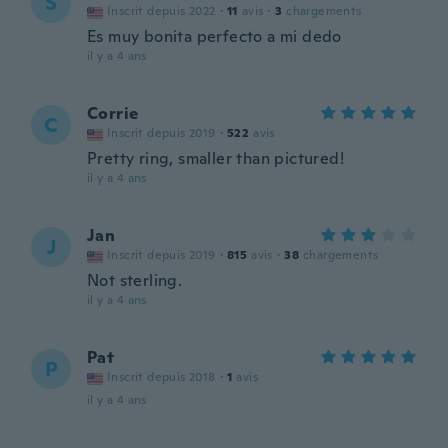
S
Inscrit depuis 2022
·
11
avis
·
3
chargements
Es muy bonita perfecto a mi dedo
il y a 4 ans
Corrie
C
Inscrit depuis 2019
·
522
avis
Pretty ring, smaller than pictured!
il y a 4 ans
Jan
J
Inscrit depuis 2019
·
815
avis
·
38
chargements
Not sterling.
il y a 4 ans
Pat
P
Inscrit depuis 2018
·
1
avis
il y a 4 ans