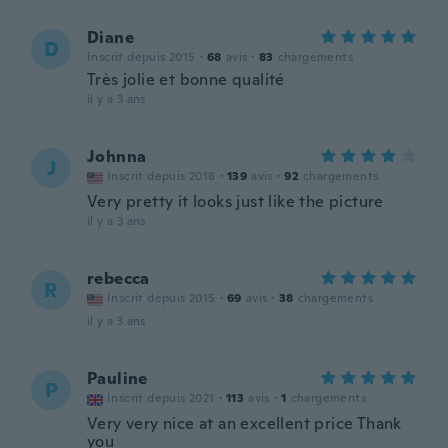
Diane
D
Inscrit depuis 2015
·
68
avis
·
83
chargements
Très jolie et bonne qualité
il y a 3 ans
Johnna
J
Inscrit depuis 2018
·
139
avis
·
92
chargements
Very pretty it looks just like the picture
il y a 3 ans
rebecca
R
Inscrit depuis 2015
·
69
avis
·
38
chargements
il y a 3 ans
Pauline
P
Inscrit depuis 2021
·
113
avis
·
1
chargements
Very very nice at an excellent price Thank
you