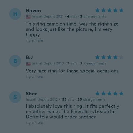
Haven
H
Inscrit depuis 2021
·
4
avis
·
2
chargements
This ring came on time, was the right size
and looks just like the picture, I'm very
happy.
il y a 4 ans
B.J
B
Inscrit depuis 2018
·
3
avis
·
2
chargements
Very nice ring for those special occasions
il y a 4 ans
Sher
S
Inscrit depuis 2012
·
115
avis
·
25
chargements
I absolutely love this ring. It fits perfectly
on either hand. The Emerald is beautiful.
Definitely would order another
il y a 4 ans