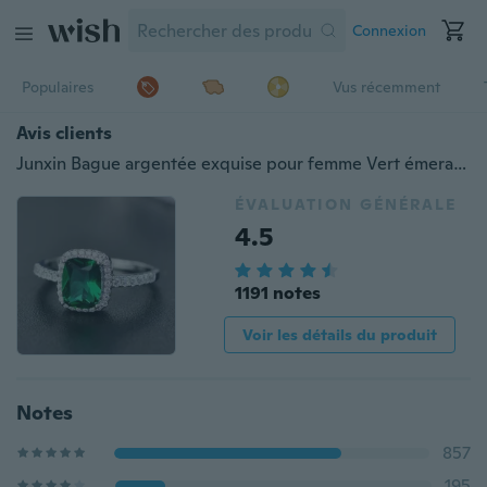
Connexion
Populaires
Vus récemment
Avis clients
Junxin Bague argentée exquise pour femme Vert émeraude Bleu Saphir Violet Améthyste Diamant Bijoux Proposition d'anniversaire Cadeau Taille 5 6 7 8 9 10 11
ÉVALUATION GÉNÉRALE
4.5
1191 notes
Voir les détails du produit
Notes
857
195