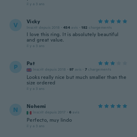
il y a 3 ans
Vicky
V
Inscrit depuis 2018
·
454
avis
·
182
chargements
I love this ring. It is absolutely beautiful
and great value.
il y a 3 ans
Pat
P
Inscrit depuis 2018
·
97
avis
·
7
chargements
Looks really nice but much smaller than the
size ordered
il y a 3 ans
Nohemi
N
Inscrit depuis 2017
·
6
avis
Perfecto, muy lindo
il y a 3 ans