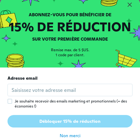
15% DE RÉDUCTION
恒作
恒
Inscrit depuis 2017
·
57
avis
·
1
chargements
il y a 5 ans
SUR VOTRE PREMIÈRE COMMANDE
Remise max. de 5 $US.
Antje
1 code par client.
A
Inscrit depuis 2019
·
241
avis
·
5
chargements
il y a 5 ans
Adresse email
Connie
C
Inscrit depuis 2021
·
16
avis
il y a 5 ans
Je souhaite recevoir des emails marketing et promotionnels (= des
économies !)
Rachil
R
Débloquer 15% de réduction
Inscrit depuis 2021
·
16
avis
il y a 5 ans
Non merci