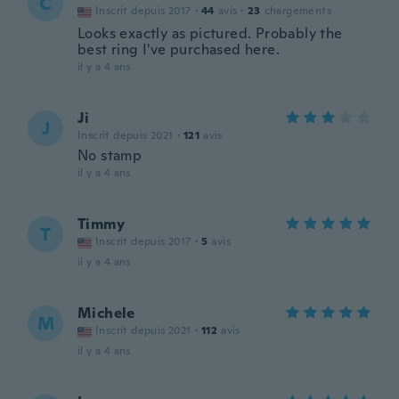
C
Inscrit depuis 2017
·
44
avis
·
23
chargements
Looks exactly as pictured. Probably the
best ring I've purchased here.
il y a 4 ans
Ji
J
Inscrit depuis 2021
·
121
avis
No stamp
il y a 4 ans
Timmy
T
Inscrit depuis 2017
·
5
avis
il y a 4 ans
Michele
M
Inscrit depuis 2021
·
112
avis
il y a 4 ans