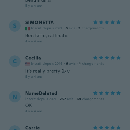
beautiful!!💯
il y a 4 ans
SIMONETTA
S
Inscrit depuis 2021
·
6
avis
·
3
chargements
Ben fatto, raffinato.
il y a 4 ans
Cecilia
C
Inscrit depuis 2016
·
6
avis
·
4
chargements
It's really pretty 🦋☺️
il y a 4 ans
NameDeleted
N
Inscrit depuis 2021
·
257
avis
·
69
chargements
OK
il y a 4 ans
Carrie