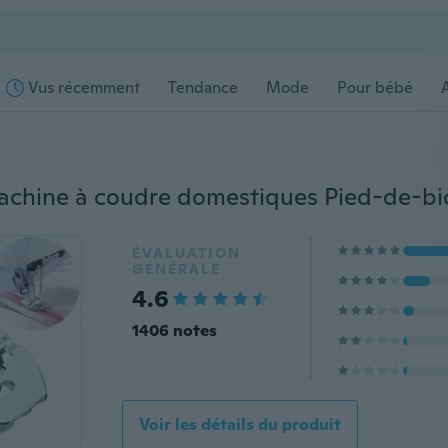
Vus récemment
Tendance
Mode
Pour bébé
s
ÉVALUATION
GÉNÉRALE
4.6
1406 notes
Voir les détails du produit