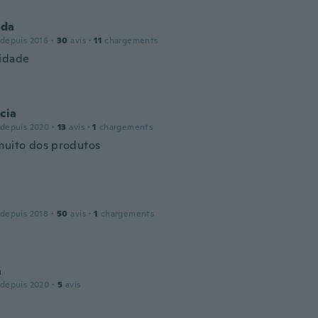
nda
 depuis 2016
·
30
avis
·
11
chargements
idade
cia
 depuis 2020
·
13
avis
·
1
chargements
muito dos produtos
 depuis 2018
·
50
avis
·
1
chargements
a
 depuis 2020
·
5
avis