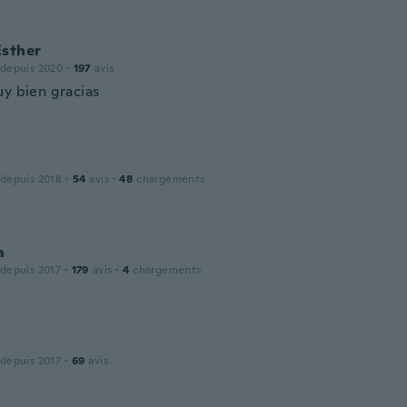
Esther
 depuis 2020
·
197
avis
uy bien gracias
 depuis 2018
·
54
avis
·
48
chargements
a
 depuis 2017
·
179
avis
·
4
chargements
 depuis 2017
·
69
avis