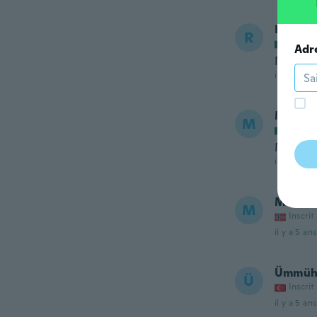
Robert
R
Inscrit
Adr
No hay p
il y a 5 ans
Magdal
M
Inscrit
Muy bue
il y a 5 ans
Marit
M
Inscrit
il y a 5 ans
Ümmüh
Ü
Inscrit
il y a 5 ans