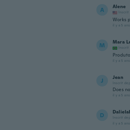
Alene
A
Inscrit
Works p
il y a 5 ans
Mara L
M
Inscrit
Produt
il y a 5 ans
Jean
J
Inscrit de
Does not
il y a 5 ans
Daliela
D
Inscrit de
il y a 5 ans