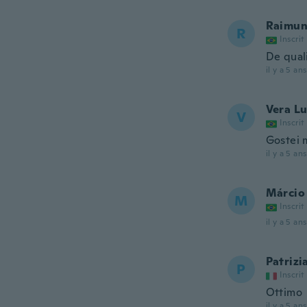
Raimu
R
Inscrit
De qual
il y a 5 ans
Vera Lu
V
Inscrit
Gostei 
il y a 5 ans
Márcio
M
Inscrit
il y a 5 ans
Patrizi
P
Inscrit
Ottimo
il y a 5 ans