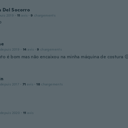
a Del Socorro
puis 2019
·
11
avis
·
9
chargements
o
ne
 depuis 2019
·
14
avis
·
9
chargements
to é bom mas não encaixou na minha máquina de costura 
in
 depuis 2017
·
71
avis
·
18
chargements
 depuis 2020
·
11
avis