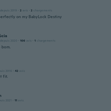
 depuis 2019
·
2
avis
·
2
chargements
erfectly on my BabyLock Destiny
úcia
 depuis 2020
·
106
avis
·
1
chargements
o bom.
puis 2016
·
42
avis
 fit.
h
puis 2021
·
11
avis