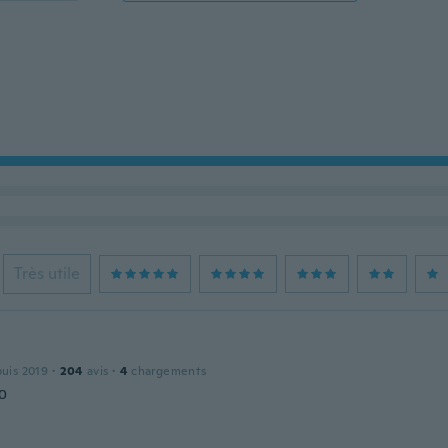
Très utile
a
puis 2019
·
204
avis
·
4
chargements
о