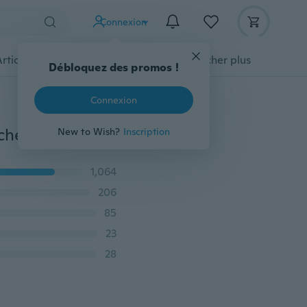
Connexion
Articles pour animaux domestiques
Afficher plus
Débloquez des promos !
Connexion
Pièces de machine à coudre domestiques Pied-de-biche 7306A Pied pour fermeture à glissière invisible pour le chanteur Frère Janome Juki Toyota
New to Wish?
Inscription
1,064
206
85
23
28