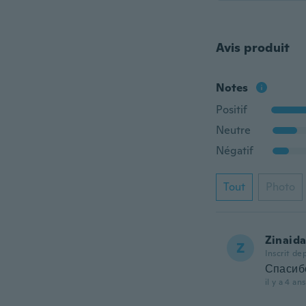
Avis produit
Notes
Positif
Neutre
Négatif
Tout
Photo
Zinaid
Z
Inscrit de
Спасиб
il y a 4 ans