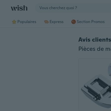
Jump to section
Populaires
Express
Section Promos
Avis client