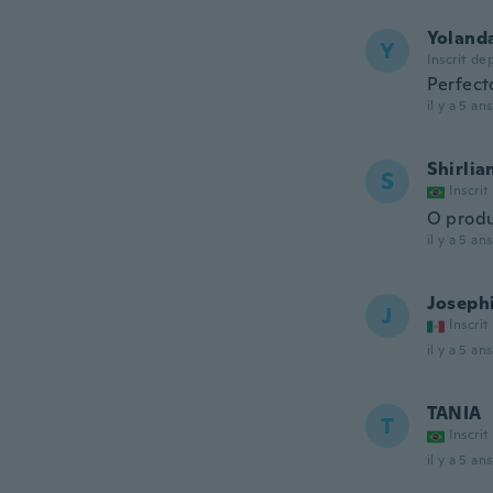
Yoland
Y
Inscrit de
Perfect
il y a 5 ans
Shirlia
S
Inscrit
O produ
il y a 5 ans
Joseph
J
Inscrit
il y a 5 ans
TANIA
T
Inscrit
il y a 5 ans