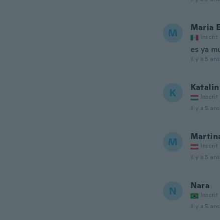
Maria 
M
Inscrit
es ya m
il y a 5 ans
Katalin
K
Inscrit
il y a 5 ans
Martin
M
Inscrit
il y a 5 ans
Nara
N
Inscrit
il y a 5 ans