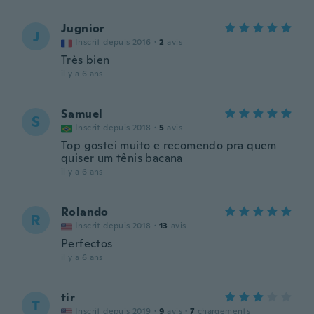
Jugnior
J
Inscrit depuis 2016
·
2
avis
Très bien
il y a 6 ans
Samuel
S
Inscrit depuis 2018
·
5
avis
Top gostei muito e recomendo pra quem
quiser um tênis bacana
il y a 6 ans
Rolando
R
Inscrit depuis 2018
·
13
avis
Perfectos
il y a 6 ans
tir
T
Inscrit depuis 2019
·
9
avis
·
7
chargements