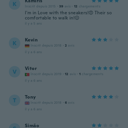
Kamiris
K
Inscrit depuis 2015
·
39
avis
·
12
chargements
I'm in Love with the sneakers!😍 Their so
comfortable to walk in!😌
il y a 5 ans
Kevin
K
Inscrit depuis 2018
·
2
avis
il y a 6 ans
Vitor
V
Inscrit depuis 2019
·
12
avis
·
1
chargements
il y a 6 ans
Tony
T
Inscrit depuis 2018
·
6
avis
il y a 6 ans
Simão