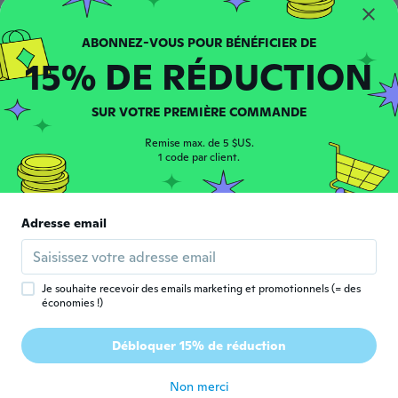
승오
승
Inscrit depuis 2019
·
25
avis
·
2
chargements
15% DE RÉDUCTION
il y a 6 ans
SUR VOTRE PREMIÈRE COMMANDE
Catalin
C
Inscrit depuis 2016
·
4
avis
Remise max. de 5 $US.
Foarte smecheri...
1 code par client.
il y a 6 ans
Fernando
Adresse email
F
Inscrit depuis 2019
·
5
avis
il y a 6 ans
Je souhaite recevoir des emails marketing et promotionnels (= des
économies !)
Caius
C
Inscrit depuis 2019
·
1
avis
Débloquer 15% de réduction
Qualidade ñ é boa
il y a 6 ans
Non merci