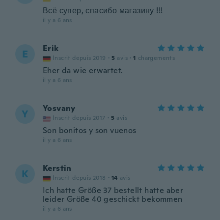
Всё супер, спасибо магазину !!!
il y a 6 ans
Erik
E
Inscrit depuis 2019
·
5
avis
·
1
chargements
Eher da wie erwartet.
il y a 6 ans
Yosvany
Y
Inscrit depuis 2017
·
5
avis
Son bonitos y son vuenos
il y a 6 ans
Kerstin
K
Inscrit depuis 2018
·
14
avis
Ich hatte Größe 37 bestellt hatte aber
leider Größe 40 geschickt bekommen
il y a 6 ans