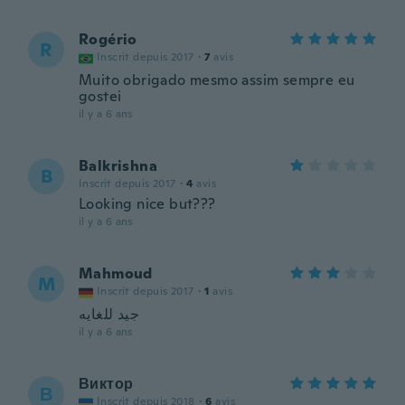
Rogério
R
Inscrit depuis 2017
·
7
avis
Muito obrigado mesmo assim sempre eu
gostei
il y a 6 ans
Balkrishna
B
Inscrit depuis 2017
·
4
avis
Looking nice but???
il y a 6 ans
Mahmoud
M
Inscrit depuis 2017
·
1
avis
جيد للغايه
il y a 6 ans
Виктор
В
Inscrit depuis 2018
·
6
avis