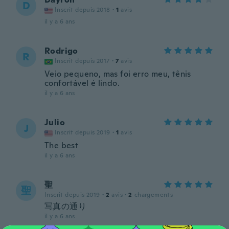
D
Inscrit depuis 2018
·
1
avis
il y a 6 ans
Rodrigo
R
Inscrit depuis 2017
·
7
avis
Veio pequeno, mas foi erro meu, tênis
confortável é lindo.
il y a 6 ans
Julio
J
Inscrit depuis 2019
·
1
avis
The best
il y a 6 ans
聖
聖
Inscrit depuis 2019
·
2
avis
·
2
chargements
写真の通り
il y a 6 ans