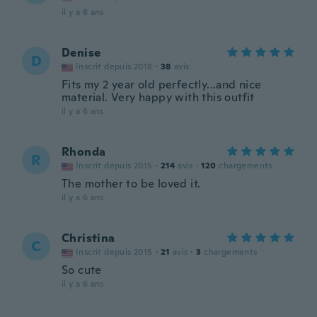
il y a 6 ans
Denise
D
Inscrit depuis 2018
·
38
avis
Fits my 2 year old perfectly...and nice
material. Very happy with this outfit
il y a 6 ans
Rhonda
R
Inscrit depuis 2015
·
214
avis
·
120
chargements
The mother to be loved it.
il y a 6 ans
Christina
C
Inscrit depuis 2015
·
21
avis
·
3
chargements
So cute
il y a 6 ans