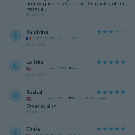
ordering more sets. I love the quality of the
material.
il y a 5 ans
Sandrine
S
Inscrit depuis 2019
·
3
avis
il y a 5 ans
Lolitha
L
Inscrit depuis 2020
·
9
avis
il y a 5 ans
Rachel
R
Inscrit depuis 2018
·
122
avis
·
8
chargements
Great quality
il y a 5 ans
Chela
C