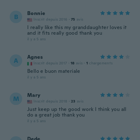
Bonnie
B
Inscrit depuis 2016
·
75
avis
I really like this my granddaughter loves it
and it fits really good thank you
il y a 5 ans
Agnes
A
Inscrit depuis 2017
·
18
avis
·
1
chargements
Bello e buon materiale
il y a 5 ans
Mary
M
Inscrit depuis 2018
·
23
avis
Just keep up the good work I think you all
do a great job thank you
il y a 5 ans
Dede