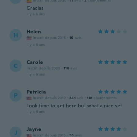
Inscrit depuis 2020
·
11
avis
·
2
chargements
Gracias
il y a 6 ans
Helen
H
Inscrit depuis 2018
·
10
avis
il y a 6 ans
Carole
C
Inscrit depuis 2020
·
116
avis
il y a 6 ans
Patricia
P
Inscrit depuis 2019
·
431
avis
·
181
chargements
Took time to get here but what a nice set
il y a 6 ans
Jayne
J
Inscrit depuis 2015
·
55
avis