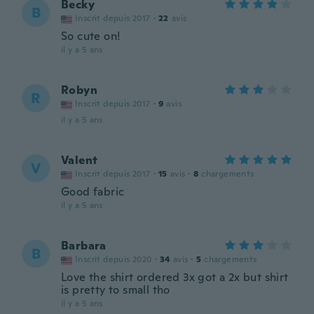
Becky
B
Inscrit depuis 2017
·
22
avis
So cute on!
il y a 5 ans
Robyn
R
Inscrit depuis 2017
·
9
avis
il y a 5 ans
Valent
V
Inscrit depuis 2017
·
15
avis
·
8
chargements
Good fabric
il y a 5 ans
Barbara
B
Inscrit depuis 2020
·
34
avis
·
5
chargements
Love the shirt ordered 3x got a 2x but shirt
is pretty to small tho
il y a 5 ans