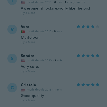
T
Inscrit depuis 2015
·
6
avis
·
1
chargements
Awesome fit looks exactly like the pict
il y a 6 ans
Vera
V
Inscrit depuis 2013
·
8
avis
Muito bom
il y a 6 ans
Sandra
S
Inscrit depuis 2020
·
2
avis
Very cute.
il y a 6 ans
Cristela
C
Inscrit depuis 2018
·
1
avis
Good quality
il y a 6 ans