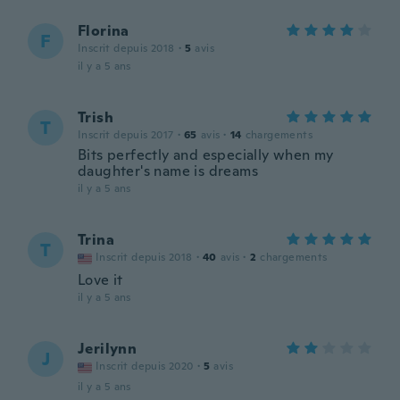
Florina
F
Inscrit depuis 2018
·
5
avis
il y a 5 ans
Trish
T
Inscrit depuis 2017
·
65
avis
·
14
chargements
Bits perfectly and especially when my
daughter's name is dreams
il y a 5 ans
Trina
T
Inscrit depuis 2018
·
40
avis
·
2
chargements
Love it
il y a 5 ans
Jerilynn
J
Inscrit depuis 2020
·
5
avis
il y a 5 ans