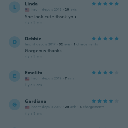
Linda
L
Inscrit depuis 2018
·
20
avis
She look cute thsnk you
il y a 5 ans
Debbie
D
Inscrit depuis 2017
·
32
avis
·
1
chargements
Gorgeous thanks
il y a 5 ans
Emelita
E
Inscrit depuis 2019
·
7
avis
il y a 5 ans
Gardiana
G
Inscrit depuis 2019
·
29
avis
·
5
chargements
il y a 5 ans