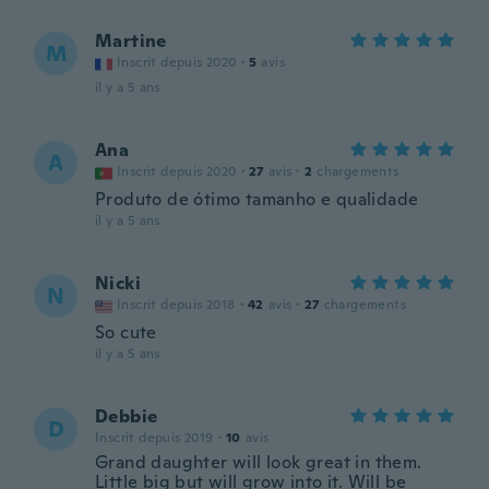
Martine
M
Inscrit depuis 2020
·
5
avis
il y a 5 ans
Ana
A
Inscrit depuis 2020
·
27
avis
·
2
chargements
Produto de ótimo tamanho e qualidade
il y a 5 ans
Nicki
N
Inscrit depuis 2018
·
42
avis
·
27
chargements
So cute
il y a 5 ans
Debbie
D
Inscrit depuis 2019
·
10
avis
Grand daughter will look great in them.
Little big but will grow into it. Will be