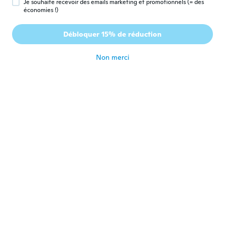
Je souhaite recevoir des emails marketing et promotionnels (= des
économies !)
Kamila
K
Inscrit depuis 2017
·
114
avis
·
17
chargements
Débloquer 15% de réduction
Looks great
il y a 6 ans
Non merci
Lisa
L
Inscrit depuis 2018
·
82
avis
il y a 6 ans
Joann
J
Inscrit depuis 2020
·
52
avis
il y a 6 ans
Susie
S
Inscrit depuis 2019
·
30
avis
Need better sizeing on kids clothing take
to long to get items most to come okay just
sizeinglove wish price ing