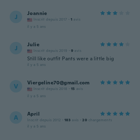
Joannie
J
Inscrit depuis 2017
·
1
avis
il y a 5 ans
Julie
J
Inscrit depuis 2019
·
9
avis
Still like outfit Pants were a little big
il y a 5 ans
Viergeline70@gmail.com
V
Inscrit depuis 2018
·
15
avis
il y a 5 ans
April
A
Inscrit depuis 2012
·
183
avis
·
20
chargements
il y a 5 ans