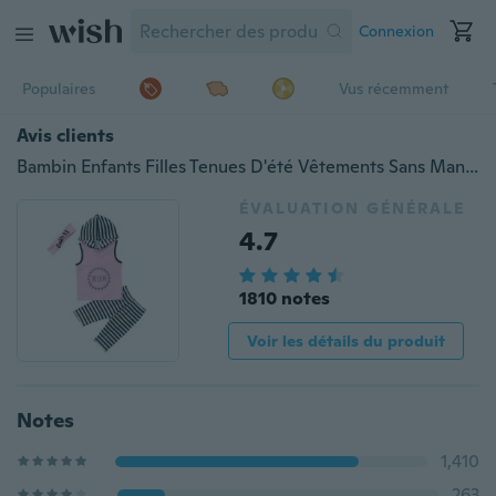
Connexion
Populaires
Vus récemment
Avis clients
Bambin Enfants Filles Tenues D'été Vêtements Sans Manches Hoodies Tops + Pantalon Bandeau 3 PCS Ensemble 1-6Y
ÉVALUATION GÉNÉRALE
4.7
1810 notes
Voir les détails du produit
Notes
1,410
263