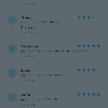
il y a 5 ans
Tinay
T
Inscrit depuis 2018
·
14
avis
I’ts cute
il y a 5 ans
Veronica
V
Inscrit depuis 2015
·
76
avis
·
8
chargements
il y a 5 ans
Lone
L
Inscrit depuis 2016
·
95
avis
il y a 5 ans
Jana
J
Inscrit depuis 2020
·
6
avis
il y a 5 ans