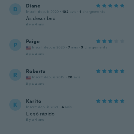
Diane
D
Inscrit depuis 2020
·
102
avis
·
1
chargements
As described
il y a 4 ans
Paige
P
Inscrit depuis 2020
·
7
avis
·
3
chargements
il y a 4 ans
Roberta
R
Inscrit depuis 2015
·
20
avis
il y a 4 ans
Karito
K
Inscrit depuis 2021
·
4
avis
Llegó rápido
il y a 4 ans