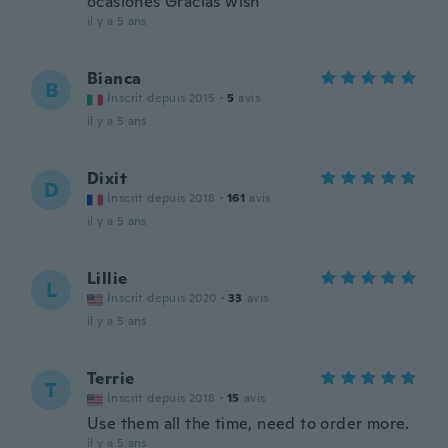
ocasiones Gracias wish
il y a 5 ans
Bianca
B
Inscrit depuis 2015
·
5
avis
il y a 5 ans
Dixit
D
Inscrit depuis 2018
·
161
avis
il y a 5 ans
Lillie
L
Inscrit depuis 2020
·
33
avis
il y a 5 ans
Terrie
T
Inscrit depuis 2018
·
15
avis
Use them all the time, need to order more.
il y a 5 ans