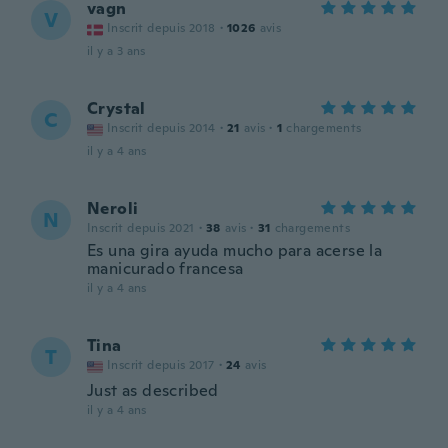
vagn
V
Inscrit depuis 2018
·
1026
avis
il y a 3 ans
Crystal
C
Inscrit depuis 2014
·
21
avis
·
1
chargements
il y a 4 ans
Neroli
N
Inscrit depuis 2021
·
38
avis
·
31
chargements
Es una gira ayuda mucho para acerse la
manicurado francesa
il y a 4 ans
Tina
T
Inscrit depuis 2017
·
24
avis
Just as described
il y a 4 ans