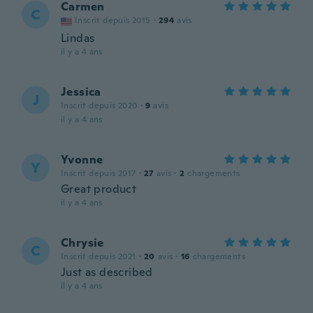
Carmen
C
Inscrit depuis 2015
·
294
avis
Lindas
il y a 4 ans
Jessica
J
Inscrit depuis 2020
·
9
avis
il y a 4 ans
Yvonne
Y
Inscrit depuis 2017
·
27
avis
·
2
chargements
Great product
il y a 4 ans
Chrysie
C
Inscrit depuis 2021
·
20
avis
·
16
chargements
Just as described
il y a 4 ans