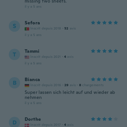
missing two sheets.
il y a 5 ans
Sefora
S
Inscrit depuis 2018
·
52
avis
il y a 5 ans
Tammi
T
Inscrit depuis 2021
·
4
avis
il y a 5 ans
Bianca
B
Inscrit depuis 2016
·
29
avis
·
8
chargements
Super lassen sich leicht auf und wieder ab
nehmen
il y a 5 ans
Dorthe
D
Inscrit depuis 2017
·
4
avis