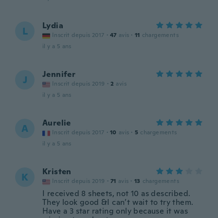
Lydia
L
Inscrit depuis 2017
·
47
avis
·
11
chargements
il y a 5 ans
Jennifer
J
Inscrit depuis 2019
·
2
avis
il y a 5 ans
Aurelie
A
Inscrit depuis 2017
·
10
avis
·
5
chargements
il y a 5 ans
Kristen
K
Inscrit depuis 2019
·
71
avis
·
13
chargements
I received 8 sheets, not 10 as described.
They look good &I can’t wait to try them.
Have a 3 star rating only because it was