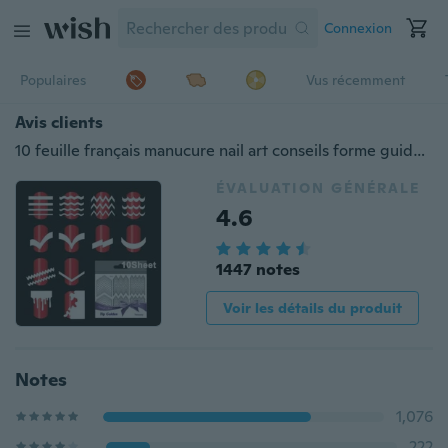
Connexion
Populaires
Vus récemment
Avis clients
10 feuille français manucure nail art conseils forme guide autocollant polonais bricolage pochoir outil
ÉVALUATION GÉNÉRALE
4.6
1447 notes
Voir les détails du produit
Notes
1,076
222