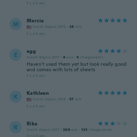
il y a 5 ans
Marcia
M
Inscrit depuis 2015
·
28
avis
il y a 5 ans
egg
E
Inscrit depuis 2017
·
4
avis
·
4
chargements
Haven’t used them yet but look really good
and comes with lots of sheets
il y a 5 ans
Kathleen
K
Inscrit depuis 2018
·
57
avis
il y a 5 ans
Rika
R
Inscrit depuis 2017
·
209
avis
·
123
chargements
il y a 5 ans