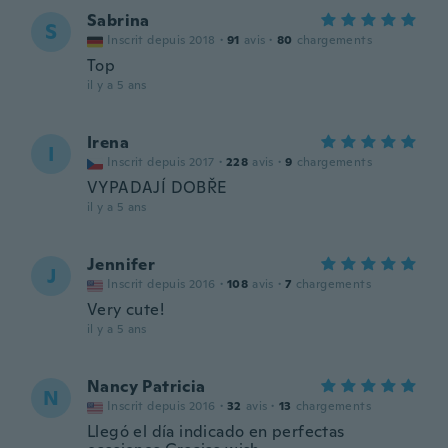
Sabrina
S
Inscrit depuis 2018
·
91
avis
·
80
chargements
Top
il y a 5 ans
Irena
I
Inscrit depuis 2017
·
228
avis
·
9
chargements
VYPADAJÍ DOBŘE
il y a 5 ans
Jennifer
J
Inscrit depuis 2016
·
108
avis
·
7
chargements
Very cute!
il y a 5 ans
Nancy Patricia
N
Inscrit depuis 2016
·
32
avis
·
13
chargements
Llegó el día indicado en perfectas