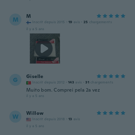
M
M
Inscrit depuis 2015
·
19
avis
·
25
chargements
il y a 5 ans
Giselle
G
Inscrit depuis 2012
·
143
avis
·
31
chargements
Muito bom. Comprei pela 2a vez
il y a 5 ans
Willow
W
Inscrit depuis 2018
·
13
avis
il y a 5 ans