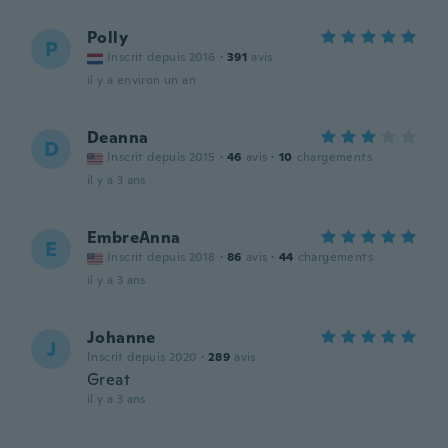
Polly
P
Inscrit depuis 2016
·
391
avis
il y a environ un an
Deanna
D
Inscrit depuis 2015
·
46
avis
·
10
chargements
il y a 3 ans
EmbreAnna
E
Inscrit depuis 2018
·
86
avis
·
44
chargements
il y a 3 ans
Johanne
J
Inscrit depuis 2020
·
289
avis
Great
il y a 3 ans