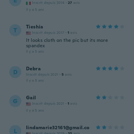
E
Inscrit depuis 2014
·
27
avis
il y a 5 ans
Tieshia
T
Inscrit depuis 2017
·
1
avis
It looks cloth on the pic but its more
spandex
il y a 5 ans
Debra
D
Inscrit depuis 2021
·
5
avis
il y a 5 ans
Gail
G
Inscrit depuis 2021
·
1
avis
il y a 5 ans
lindamarie32161@gmail.co
L
Inscrit depuis 2019
·
35
avis