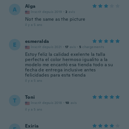
Alga
A
Inscrit depuis 2019
·
2
avis
Not the same as the picture
il y a 5 ans
esmeralda
E
Inscrit depuis 2021
·
17
avis
·
5
chargements
Estoy feliz la calidad exelente la talla
perfecta el color hermoso igualito a la
modelo me encantó esa tienda todo a su
fecha de entrega inclusive antes
felicidades para esta tienda
il y a 5 ans
Toni
T
Inscrit depuis 2018
·
10
avis
il y a 5 ans
Exiria