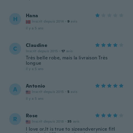
Hana
H
Inscrit depuis 2014
·
9
avis
il y a 5 ans
Claudine
C
Inscrit depuis 2015
·
17
avis
Très belle robe, mais la livraison Très
longue
il y a 5 ans
Antonio
A
Inscrit depuis 2015
·
5
avis
il y a 5 ans
Rose
R
Inscrit depuis 2018
·
35
avis
I love or.It is true to sizeandverynice fitI