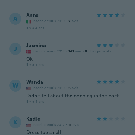
Anna
A
Inscrit depuis 2019
·
2
avis
il y a 4 ans
Jasmina
J
Inscrit depuis 2015
·
141
avis
·
9
chargements
Ok
il y a 4 ans
Wanda
W
Inscrit depuis 2019
·
5
avis
Didn't tell about the opening in the back
il y a 4 ans
Kadie
K
Inscrit depuis 2017
·
11
avis
Dress too small