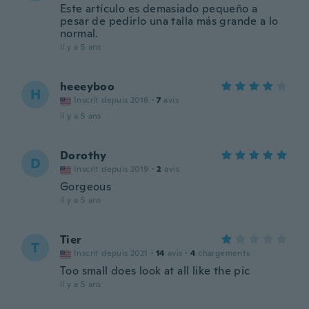
Este artículo es demasiado pequeño a
pesar de pedirlo una talla más grande a lo
normal.
il y a 5 ans
heeeyboo
H
Inscrit depuis 2016
·
7
avis
il y a 5 ans
Dorothy
D
Inscrit depuis 2019
·
2
avis
Gorgeous
il y a 5 ans
Tier
T
Inscrit depuis 2021
·
14
avis
·
4
chargements
Too small does look at all like the pic
il y a 5 ans