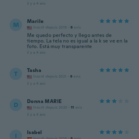
il y a 4 ans
Marile
M
Inscrit depuis 2019
·
8
avis
Me quedo perfecto y llego antes de
tiempo. La tela no es igual a la k se ve en la
foto. Está muy transparente
il y a 4 ans
Tasha
T
Inscrit depuis 2021
·
9
avis
il y a 4 ans
Donna MARIE
D
Inscrit depuis 2020
·
11
avis
il y a 4 ans
Isabel
I
Inscrit depuis 2019
·
8
avis