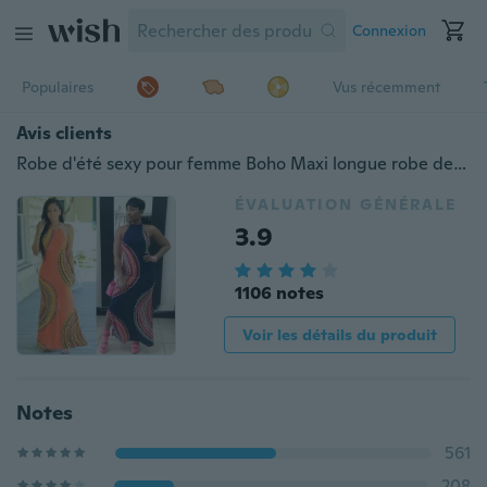
Connexion
Populaires
Vus récemment
Avis clients
Robe d'été sexy pour femme Boho Maxi longue robe de soirée robe de plage robe d'été
ÉVALUATION GÉNÉRALE
3.9
1106 notes
Voir les détails du produit
Notes
561
208