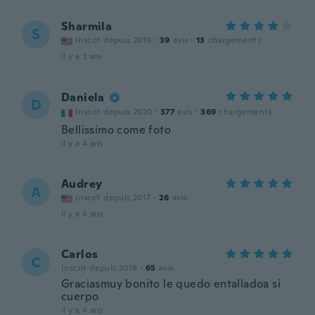
Sharmila
S
Inscrit depuis 2019
·
39
avis
·
13
chargements
il y a 3 ans
Daniela
D
Inscrit depuis 2020
·
377
avis
·
369
chargements
Bellissimo come foto
il y a 4 ans
Audrey
A
Inscrit depuis 2017
·
26
avis
il y a 4 ans
Carlos
C
Inscrit depuis 2019
·
65
avis
Graciasmuy bonito le quedo entalladoa si
cuerpo
il y a 4 ans