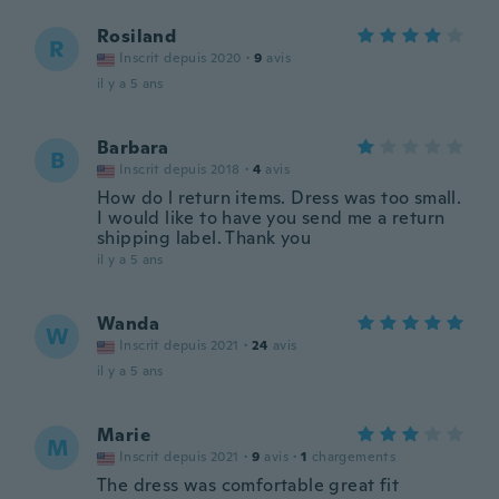
Rosiland
R
Inscrit depuis 2020
·
9
avis
il y a 5 ans
Barbara
B
Inscrit depuis 2018
·
4
avis
How do l return items. Dress was too small.
I would like to have you send me a return
shipping label. Thank you
il y a 5 ans
Wanda
W
Inscrit depuis 2021
·
24
avis
il y a 5 ans
Marie
M
Inscrit depuis 2021
·
9
avis
·
1
chargements
The dress was comfortable great fit