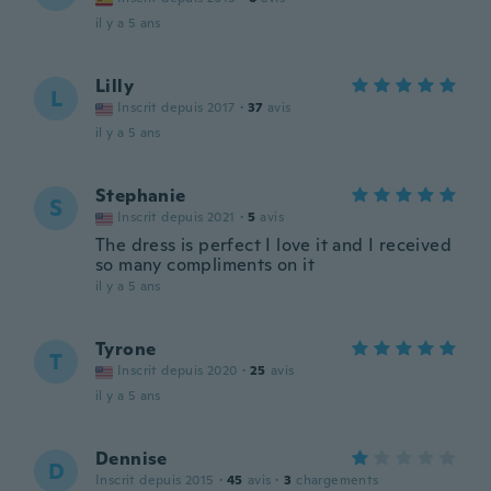
il y a 5 ans
Lilly
L
Inscrit depuis 2017
·
37
avis
il y a 5 ans
Stephanie
S
Inscrit depuis 2021
·
5
avis
The dress is perfect I love it and I received
so many compliments on it
il y a 5 ans
Tyrone
T
Inscrit depuis 2020
·
25
avis
il y a 5 ans
Dennise
D
Inscrit depuis 2015
·
45
avis
·
3
chargements