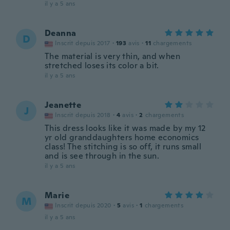
il y a 5 ans
Deanna
D
Inscrit depuis 2017
·
193
avis
·
11
chargements
The material is very thin, and when
stretched loses its color a bit.
il y a 5 ans
Jeanette
J
Inscrit depuis 2018
·
4
avis
·
2
chargements
This dress looks like it was made by my 12
yr old granddaughters home economics
class! The stitching is so off, it runs small
and is see through in the sun.
il y a 5 ans
Marie
M
Inscrit depuis 2020
·
5
avis
·
1
chargements
il y a 5 ans