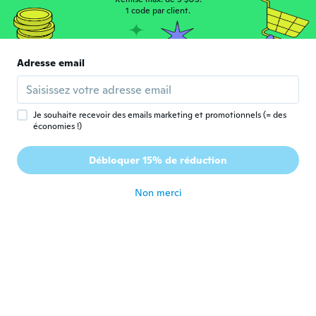
Michelle
1 code par client.
M
Inscrit depuis 2018
·
11
avis
il y a 6 ans
Adresse email
Shawna
S
Inscrit depuis 2018
·
353
avis
·
10
chargements
il y a 6 ans
Je souhaite recevoir des emails marketing et promotionnels (= des
économies !)
marisol
M
Débloquer 15% de réduction
Inscrit depuis 2017
·
6
avis
il y a 6 ans
Non merci
Latrice
L
Inscrit depuis 2017
·
5
avis
I Love it and it fit just right!!!!
il y a 6 ans
Harvey
H