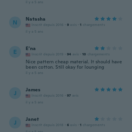
il y a 5 ans
Natasha
N
Inscrit depuis 2016
·
9
avis
·
1
chargements
il y a 5 ans
E’na
E
Inscrit depuis 2019
·
94
avis
·
10
chargements
Nice pattern cheap material. It should have
been cotton. Still okay for lounging
il y a 5 ans
James
J
Inscrit depuis 2016
·
97
avis
il y a 5 ans
Janet
J
Inscrit depuis 2018
·
6
avis
·
1
chargements
il y a 5 ans