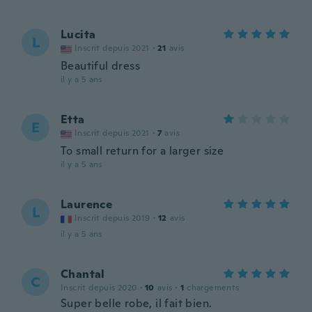
Lucita
L
Inscrit depuis 2021
·
21
avis
Beautiful dress
il y a 5 ans
Etta
E
Inscrit depuis 2021
·
7
avis
To small return for a larger size
il y a 5 ans
Laurence
L
Inscrit depuis 2019
·
12
avis
il y a 5 ans
Chantal
C
Inscrit depuis 2020
·
10
avis
·
1
chargements
Super belle robe, il fait bien.