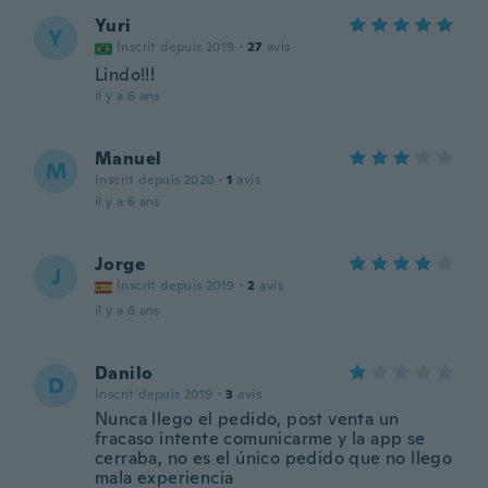
Yuri
Y
Inscrit depuis 2019
·
27
avis
Lindo!!!
il y a 6 ans
Manuel
M
Inscrit depuis 2020
·
1
avis
il y a 6 ans
Jorge
J
Inscrit depuis 2019
·
2
avis
il y a 6 ans
Danilo
D
Inscrit depuis 2019
·
3
avis
Nunca llego el pedido, post venta un
fracaso intente comunicarme y la app se
cerraba, no es el único pedido que no llego
mala experiencia