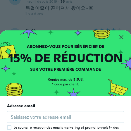
Inscrit depuis 2019
·
36
avis
목걸이줄이 끈어져서 왔어요~😡
il y a 6 ans
Cath
C
Inscrit depuis 2018
·
19
avis
Sympa
il y a 6 ans
15% DE RÉDUCTION
Maria
M
SUR VOTRE PREMIÈRE COMMANDE
Inscrit depuis 2017
·
84
avis
·
4
chargements
il y a 6 ans
Remise max. de 5 $US.
1 code par client.
Joel
J
Inscrit depuis 2018
·
2
avis
Adresse email
Están bien los materiales no son de gran
calidad pero es de esperar con el precio
que tiene.
il y a 6 ans
Je souhaite recevoir des emails marketing et promotionnels (= des