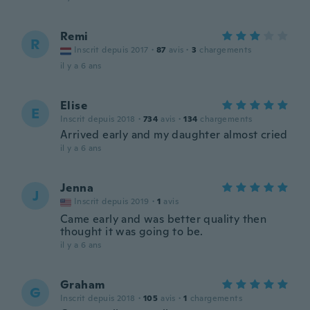
Remi
R
Inscrit depuis 2017
·
87
avis
·
3
chargements
il y a 6 ans
Elise
E
Inscrit depuis 2018
·
734
avis
·
134
chargements
Arrived early and my daughter almost cried
il y a 6 ans
Jenna
J
Inscrit depuis 2019
·
1
avis
Came early and was better quality then
thought it was going to be.
il y a 6 ans
Graham
G
Inscrit depuis 2018
·
105
avis
·
1
chargements