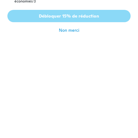
économies !)
Elonka
E
Débloquer 15% de réduction
Inscrit depuis 2014
·
39
avis
·
1
chargements
il y a 6 ans
Non merci
BANZAY TEAM
B
Inscrit depuis 2019
·
10
avis
Ótimo produto. Recomendo a compra
il y a 6 ans
Alexandre
A
Inscrit depuis 2015
·
4
avis
il y a 6 ans
Antonio
A
Inscrit depuis 2019
·
6
avis
Muito giro
il y a 6 ans