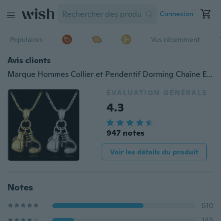
Connexion
Populaires
Vus récemment
Avis clients
Marque Hommes Collier et Pendentif Dorming Chaîne En Acier Inoxydable Paire Gant De Boxe Chaîne Pendentifs Collier Sport Fitness Bijoux Cadeau
ÉVALUATION GÉNÉRALE
4.3
947 notes
Voir les détails du produit
Notes
610
145