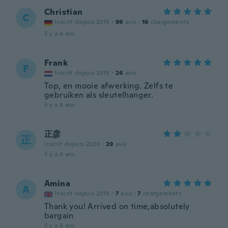
Christian
C
Inscrit depuis 2015
·
99
avis
·
16
chargements
il y a 6 ans
Frank
F
Inscrit depuis 2019
·
26
avis
Top, en mooie afwerking. Zelfs te
gebruiken als sleutelhanger.
il y a 6 ans
正彦
正
Inscrit depuis 2020
·
29
avis
il y a 6 ans
Amina
A
Inscrit depuis 2019
·
7
avis
·
7
chargements
Thank you! Arrived on time,absolutely
bargain
il y a 6 ans