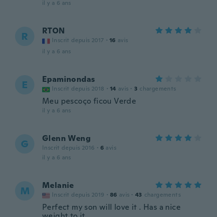
il y a 6 ans
RTON
R
Inscrit depuis 2017
·
16
avis
il y a 6 ans
Epaminondas
E
Inscrit depuis 2018
·
14
avis
·
3
chargements
Meu pescoço ficou Verde
il y a 6 ans
Glenn Weng
G
Inscrit depuis 2016
·
6
avis
il y a 6 ans
Melanie
M
Inscrit depuis 2019
·
86
avis
·
43
chargements
Perfect my son will love it . Has a nice
weight to it