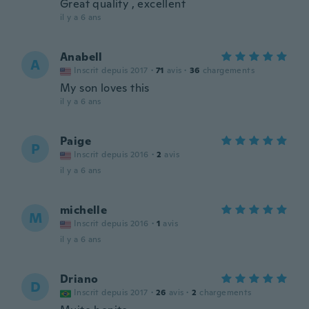
Great quality , excellent
il y a 6 ans
Anabell
A
Inscrit depuis 2017
·
71
avis
·
36
chargements
My son loves this
il y a 6 ans
Paige
P
Inscrit depuis 2016
·
2
avis
il y a 6 ans
michelle
M
Inscrit depuis 2016
·
1
avis
il y a 6 ans
Driano
D
Inscrit depuis 2017
·
26
avis
·
2
chargements