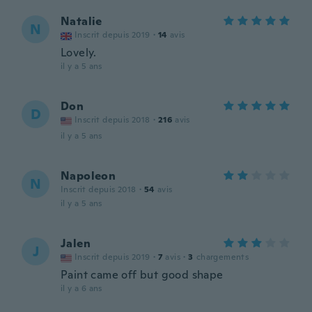
Natalie
N
Inscrit depuis 2019
·
14
avis
Lovely.
il y a 5 ans
Don
D
Inscrit depuis 2018
·
216
avis
il y a 5 ans
Napoleon
N
Inscrit depuis 2018
·
54
avis
il y a 5 ans
Jalen
J
Inscrit depuis 2019
·
7
avis
·
3
chargements
Paint came off but good shape
il y a 6 ans