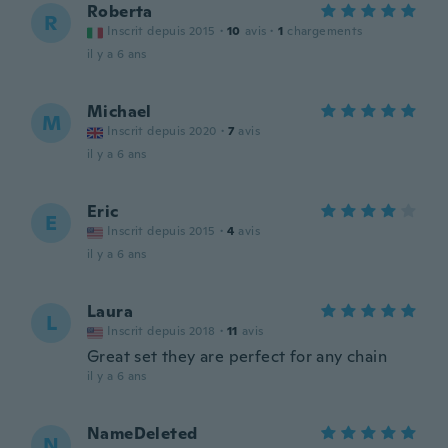
Roberta
R
Inscrit depuis 2015
·
10
avis
·
1
chargements
il y a 6 ans
Michael
M
Inscrit depuis 2020
·
7
avis
il y a 6 ans
Eric
E
Inscrit depuis 2015
·
4
avis
il y a 6 ans
Laura
L
Inscrit depuis 2018
·
11
avis
Great set they are perfect for any chain
il y a 6 ans
NameDeleted
N