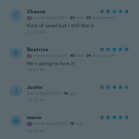
Chance
C
Inscrit depuis 2017
·
33
avis
·
25
chargements
Kind of small but I still like it
il y a 5 ans
Beatrice
B
Inscrit depuis 2018
·
43
avis
·
24
chargements
He's going to love it
il y a 5 ans
Justin
J
Inscrit depuis 2017
·
19
avis
il y a 5 ans
marie
M
Inscrit depuis 2017
·
10
avis
il y a 5 ans