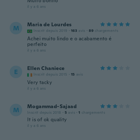
Muito bonito
il y a 6 ans
Maria de Lourdes
M
Inscrit depuis 2019
·
163
avis
·
89
chargements
Achei muito lindo e o acabamento é
perfeito
il y a 6 ans
Ellen Chaniece
E
Inscrit depuis 2015
·
15
avis
Very tacky
il y a 6 ans
Mogammad-Sajaad
M
Inscrit depuis 2018
·
5
avis
·
1
chargements
It is of ok quality
il y a 6 ans