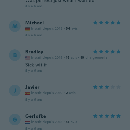
Was perfect just what I wanted
il y a 6 ans
Michael
M
Inscrit depuis 2018
·
34
avis
il y a 6 ans
Bradley
B
Inscrit depuis 2019
·
18
avis
·
10
chargements
Sick wit it
il y a 6 ans
Javier
J
Inscrit depuis 2019
·
2
avis
il y a 6 ans
Gerlofke
G
Inscrit depuis 2018
·
14
avis
il y a 6 ans