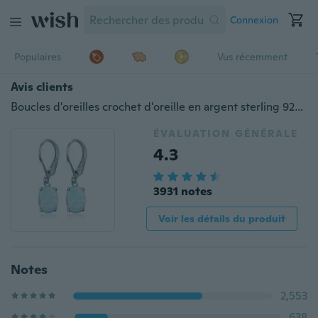
Connexion
Populaires
Vus récemment
Avis clients
Boucles d'oreilles crochet d'oreille en argent sterling 925 6 * 8MM opale opale opale
ÉVALUATION GÉNÉRALE
4.3
3931 notes
Voir les détails du produit
Notes
2,553
638