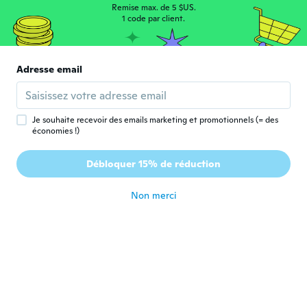
Remise max. de 5 $US.
il y a 4 ans
1 code par client.
Keri
K
Inscrit depuis 2020
·
3
avis
Adresse email
Nice earrings
il y a 4 ans
Je souhaite recevoir des emails marketing et promotionnels (= des
économies !)
Eleonora
E
Inscrit depuis 2021
·
27
avis
Débloquer 15% de réduction
Piccolini ma carini
il y a 4 ans
Non merci
Elsbeth
E
Inscrit depuis 2022
·
135
avis
·
4
chargements
il y a 4 ans
G
G
Inscrit depuis 2016
·
70
avis
·
6
chargements