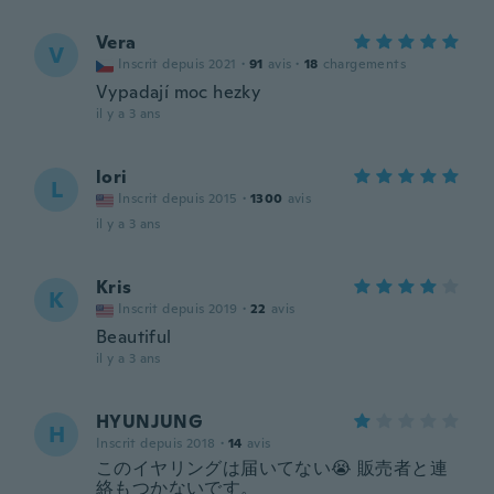
Vera
V
Inscrit depuis 2021
·
91
avis
·
18
chargements
Vypadají moc hezky
il y a 3 ans
lori
L
Inscrit depuis 2015
·
1300
avis
il y a 3 ans
Kris
K
Inscrit depuis 2019
·
22
avis
Beautiful
il y a 3 ans
HYUNJUNG
H
Inscrit depuis 2018
·
14
avis
このイヤリングは届いてない😭 販売者と連
絡もつかないです。