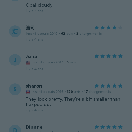
Opal cloudy
il y a 4 ans
浩司
浩
Inscrit depuis 2019
·
62
avis
·
2
chargements
il y a 4 ans
Julia
J
Inscrit depuis 2017
·
5
avis
il y a 4 ans
sharon
S
Inscrit depuis 2016
·
120
avis
·
17
chargements
They look pretty. They're a bit smaller than
I expected.
il y a 4 ans
Dianne
D