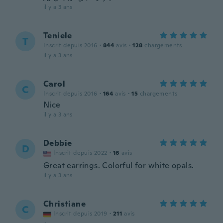
il y a 3 ans
Teniele
T
Inscrit depuis 2016
·
844
avis
·
128
chargements
il y a 3 ans
Carol
C
Inscrit depuis 2016
·
164
avis
·
15
chargements
Nice
il y a 3 ans
Debbie
D
Inscrit depuis 2022
·
16
avis
Great earrings. Colorful for white opals.
il y a 3 ans
Christiane
C
Inscrit depuis 2019
·
211
avis