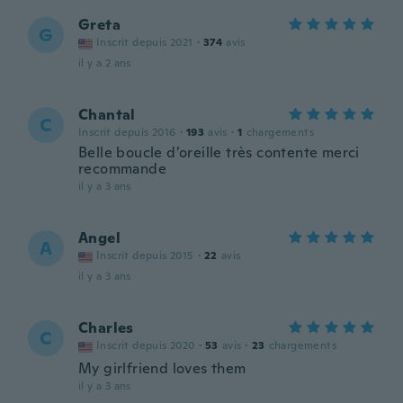
Greta
G
Inscrit depuis 2021
·
374
avis
il y a 2 ans
Chantal
C
Inscrit depuis 2016
·
193
avis
·
1
chargements
Belle boucle d’oreille très contente merci
recommande
il y a 3 ans
Angel
A
Inscrit depuis 2015
·
22
avis
il y a 3 ans
Charles
C
Inscrit depuis 2020
·
53
avis
·
23
chargements
My girlfriend loves them
il y a 3 ans