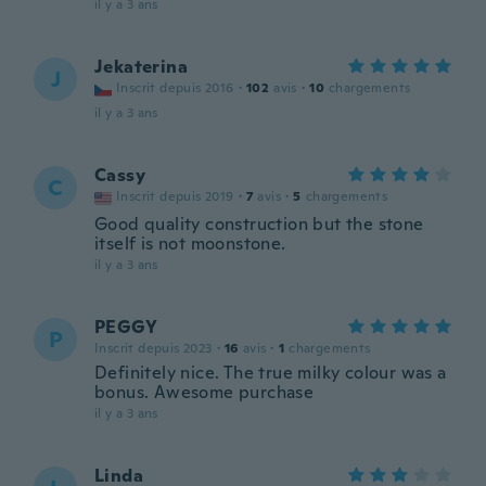
il y a 3 ans
Jekaterina
J
Inscrit depuis 2016
·
102
avis
·
10
chargements
il y a 3 ans
Cassy
C
Inscrit depuis 2019
·
7
avis
·
5
chargements
Good quality construction but the stone
itself is not moonstone.
il y a 3 ans
PEGGY
P
Inscrit depuis 2023
·
16
avis
·
1
chargements
Definitely nice. The true milky colour was a
bonus. Awesome purchase
il y a 3 ans
Linda