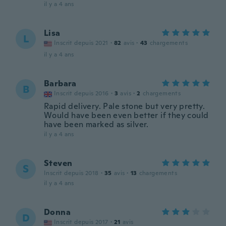
il y a 4 ans
Lisa
L
Inscrit depuis 2021
·
82
avis
·
43
chargements
il y a 4 ans
Barbara
B
Inscrit depuis 2016
·
3
avis
·
2
chargements
Rapid delivery. Pale stone but very pretty.
Would have been even better if they could
have been marked as silver.
il y a 4 ans
Steven
S
Inscrit depuis 2018
·
35
avis
·
13
chargements
il y a 4 ans
Donna
D
Inscrit depuis 2017
·
21
avis