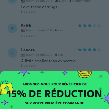
Inscrit depuis 2018
·
210
avis
·
3
chargements
Love these earrings.
il y a 4 ans
Faith
F
Inscrit depuis 2021
·
8
avis
il y a 4 ans
Lenora
L
Inscrit depuis 2019
·
9
avis
A little smaller than expected
il y a 4 ans
Andrea
A
Inscrit depuis 2018
·
254
avis
15% DE RÉDUCTION
il y a 4 ans
SUR VOTRE PREMIÈRE COMMANDE
Peggy
P
Inscrit depuis 2018
·
1
avis