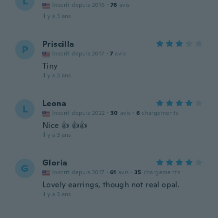
L
Inscrit depuis 2016
·
76
avis
il y a 3 ans
Priscilla
P
Inscrit depuis 2017
·
7
avis
Tiny
il y a 3 ans
Leona
L
Inscrit depuis 2022
·
30
avis
·
6
chargements
Nice 👍 👍👍
il y a 3 ans
Gloria
G
Inscrit depuis 2017
·
61
avis
·
35
chargements
Lovely earrings, though not real opal.
il y a 3 ans