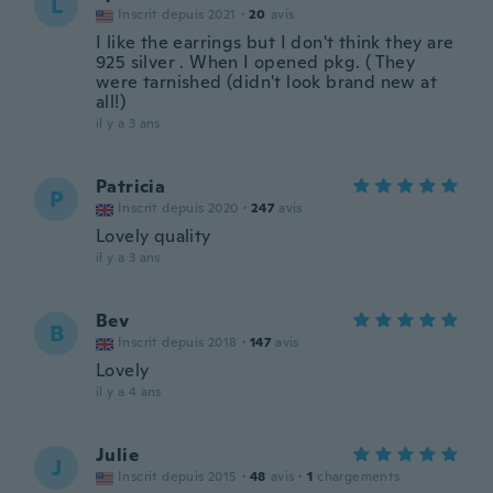
L
Inscrit depuis 2021
·
20
avis
I like the earrings but I don't think they are
925 silver . When I opened pkg. ( They
were tarnished (didn't look brand new at
all!)
il y a 3 ans
Patricia
P
Inscrit depuis 2020
·
247
avis
Lovely quality
il y a 3 ans
Bev
B
Inscrit depuis 2018
·
147
avis
Lovely
il y a 4 ans
Julie
J
Inscrit depuis 2015
·
48
avis
·
1
chargements