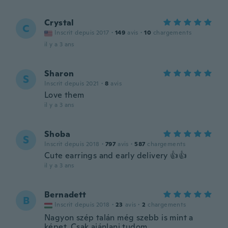
Crystal
C
Inscrit depuis 2017
·
149
avis
·
10
chargements
il y a 3 ans
Sharon
S
Inscrit depuis 2021
·
8
avis
Love them
il y a 3 ans
Shoba
S
Inscrit depuis 2018
·
797
avis
·
587
chargements
Cute earrings and early delivery 👍👍
il y a 3 ans
Bernadett
B
Inscrit depuis 2018
·
23
avis
·
2
chargements
Nagyon szép talán még szebb is mint a
képet. Csak ajánlani tudom.