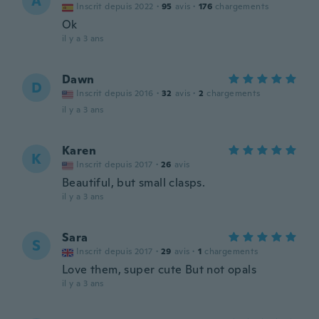
A
Inscrit depuis 2022
·
95
avis
·
176
chargements
Ok
il y a 3 ans
Dawn
D
Inscrit depuis 2016
·
32
avis
·
2
chargements
il y a 3 ans
Karen
K
Inscrit depuis 2017
·
26
avis
Beautiful, but small clasps.
il y a 3 ans
Sara
S
Inscrit depuis 2017
·
29
avis
·
1
chargements
Love them, super cute But not opals
il y a 3 ans