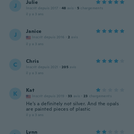
Julie
J
Inscrit depuis 2017
·
48
avis
·
5
chargements
il y a 3 ans
Janice
J
Inscrit depuis 2016
·
2
avis
il y a 3 ans
Chris
C
Inscrit depuis 2021
·
205
avis
il y a 3 ans
Kat
K
Inscrit depuis 2019
·
33
avis
·
23
chargements
He’s a definitely not silver. And the opals
are painted pieces of plastic
il y a 3 ans
Lynn