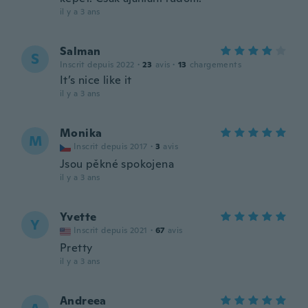
il y a 3 ans
Salman
S
Inscrit depuis 2022
·
23
avis
·
13
chargements
It’s nice like it
il y a 3 ans
Monika
M
Inscrit depuis 2017
·
3
avis
Jsou pěkné spokojena
il y a 3 ans
Yvette
Y
Inscrit depuis 2021
·
67
avis
Pretty
il y a 3 ans
Andreea