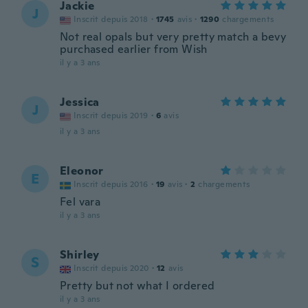
Jackie
J
Inscrit depuis 2018
·
1745
avis
·
1290
chargements
Not real opals but very pretty match a bevy
purchased earlier from Wish
il y a 3 ans
Jessica
J
Inscrit depuis 2019
·
6
avis
il y a 3 ans
Eleonor
E
Inscrit depuis 2016
·
19
avis
·
2
chargements
Fel vara
il y a 3 ans
Shirley
S
Inscrit depuis 2020
·
12
avis
Pretty but not what I ordered
il y a 3 ans