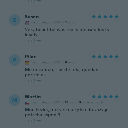
il y a 2 ans
Susan
S
Inscrit depuis 2024
·
1
avis
Very beautiful was really pleased looks
lovely
il y a 2 ans
Pilar
P
Inscrit depuis 2023
·
6
avis
Me encantan, flor de tela, quedan
perfectas
il y a 2 ans
Martin
M
Inscrit depuis 2015
·
18
avis
·
3
chargements
Moc hezká, pro velkou kytici do vázy je
potreba aspon 3
il y a 2 ans