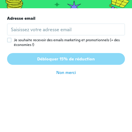
il y a 3 ans
Andrea
Adresse email
A
Inscrit depuis 2020
·
40
avis
·
3
chargements
il y a 3 ans
Je souhaite recevoir des emails marketing et promotionnels (= des
économies !)
Sheridan
S
Inscrit depuis 2020
·
48
avis
·
4
chargements
Débloquer 15% de réduction
Beautiful
il y a 3 ans
Non merci
Dagmara
D
Inscrit depuis 2015
·
13
avis
·
1
chargements
il y a 3 ans
Amalia
A
Inscrit depuis 2017
·
26
avis
·
4
chargements
Menha encantado. Muy logrado
il y a 3 ans