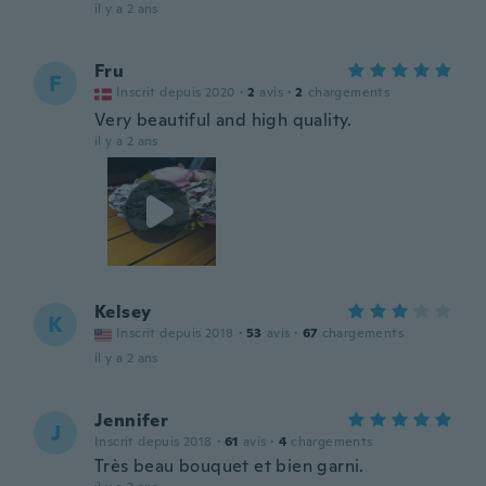
il y a 2 ans
Fru
F
Inscrit depuis 2020
·
2
avis
·
2
chargements
Very beautiful and high quality.
il y a 2 ans
Kelsey
K
Inscrit depuis 2018
·
53
avis
·
67
chargements
il y a 2 ans
Jennifer
J
Inscrit depuis 2018
·
61
avis
·
4
chargements
Très beau bouquet et bien garni.