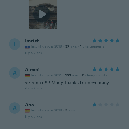
Imrich
I
Inscrit depuis 2018
·
37
avis
·
1
chargements
il y a 2 ans
Aimeé
A
Inscrit depuis 2021
·
103
avis
·
2
chargements
very nice!!!! Many thanks from Gemany
il y a 2 ans
Ana
A
Inscrit depuis 2018
·
5
avis
il y a 2 ans