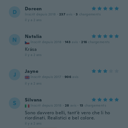
Doreen
D
Inscrit depuis 2018
·
237
avis
·
3
chargements
il y a 2 ans
Natalia
N
Inscrit depuis 2018
·
143
avis
·
216
chargements
Krása
il y a 2 ans
Jayne
J
Inscrit depuis 2017
·
906
avis
il y a 2 ans
Silvana
S
Inscrit depuis 2018
·
28
avis
·
13
chargements
Sono davvero belli, tant’è vero che li ho
riordinati. Realistici e bel colore.
il y a 2 ans