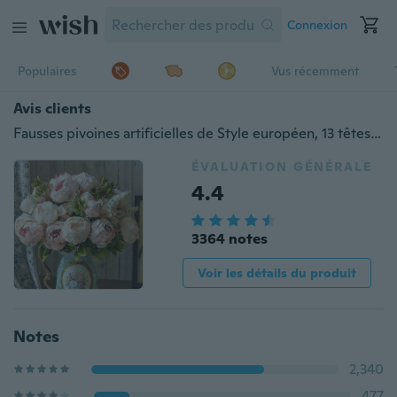
Connexion
Populaires
Vus récemment
Avis clients
Fausses pivoines artificielles de Style européen, 13 têtes, fleurs décoratives en soie, pour maison, hôtel, mariage, bureau, jardin
ÉVALUATION GÉNÉRALE
4.4
3364 notes
Voir les détails du produit
Notes
2,340
477