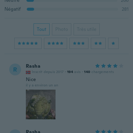
Neutre
266
Négatif
281
Tout
Photo
Très utile
Rasha
R
Inscrit depuis 2017
·
194
avis
·
140
chargements
Nice
il y a environ un an
Rasha