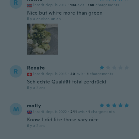
R
Inscrit depuis 2017
·
194
avis
·
140
chargements
Nice but white more than green
il y a environ un an
Renate
R
Inscrit depuis 2015
·
30
avis
·
1
chargements
Schlechte Qualität total zerdrückt
il y a 2 ans
molly
M
Inscrit depuis 2022
·
241
avis
·
1
chargements
Know I did like those vary nice
il y a 2 ans