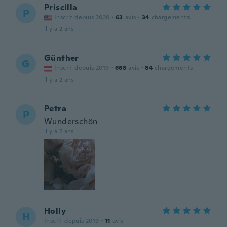
Priscilla
P
Inscrit depuis 2020
·
63
avis
·
34
chargements
il y a 2 ans
Günther
G
Inscrit depuis 2019
·
668
avis
·
84
chargements
il y a 2 ans
Petra
P
Wunderschön
il y a 2 ans
Holly
H
Inscrit depuis 2019
·
11
avis