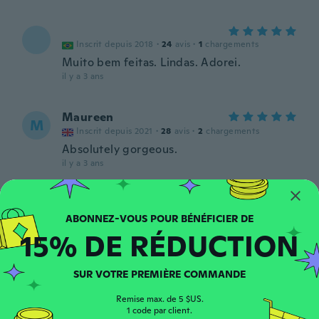
Inscrit depuis 2018
·
24
avis
·
1
chargements
Muito bem feitas. Lindas. Adorei.
il y a 3 ans
Maureen
M
Inscrit depuis 2021
·
28
avis
·
2
chargements
Absolutely gorgeous.
il y a 3 ans
Deanna
D
Inscrit depuis 2022
·
301
avis
15% DE RÉDUCTION
il y a 3 ans
Lilian
SUR VOTRE PREMIÈRE COMMANDE
L
Inscrit depuis 2015
·
24
avis
Remise max. de 5 $US.
Så nöjd kommer skicka efter mer
1 code par client.