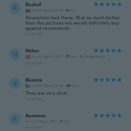
Rachel
R
Inscrit depuis 2015
·
8
avis
Absolutely love these. Was so much better
then the pictures ans would definitely buy
agaand recommend.
il y a 3 ans
Helen
H
Inscrit depuis 2017
·
71
avis
·
1
chargements
il y a 3 ans
Bonnie
B
Inscrit depuis 2014
·
28
avis
They are very nice!
il y a 3 ans
Auvenus
A
Inscrit depuis 2017
·
1
avis
il y a 3 ans