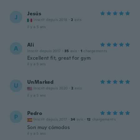
Jesús
J
Inscrit depuis 2018
·
2
avis
il y a 5 ans
Ali
A
Inscrit depuis 2017
·
35
avis
·
1
chargements
Excellent fit, great for gym
il y a 5 ans
UnMarked
U
Inscrit depuis 2020
·
2
avis
il y a 5 ans
Pedro
P
Inscrit depuis 2017
·
34
avis
·
12
chargements
Son muy cómodos
il y a 5 ans