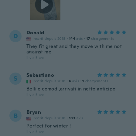
Donald
D
Inscrit depuis 2018
·
144
avis
·
17
chargements
They fit great and they move with me not
against me
il y a 5 ans
Sebastiano
S
Inscrit depuis 2018
·
6
avis
·
1
chargements
Belli e comodi,arrivati in netto anticipo
il y a 5 ans
Bryan
B
Inscrit depuis 2018
·
103
avis
Perfect for winter !
il y a 5 ans