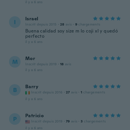
il y a 6 ans
Israel
I
Inscrit depuis 2015
·
28
avis
·
9
chargements
Buena calidad soy size m lo coji xl y quedó
perfecto
il y a 6 ans
Mor
M
Inscrit depuis 2019
·
18
avis
il y a 6 ans
Barry
B
Inscrit depuis 2016
·
27
avis
·
1
chargements
il y a 6 ans
Patricio
P
Inscrit depuis 2019
·
79
avis
·
3
chargements
il y a 6 ans