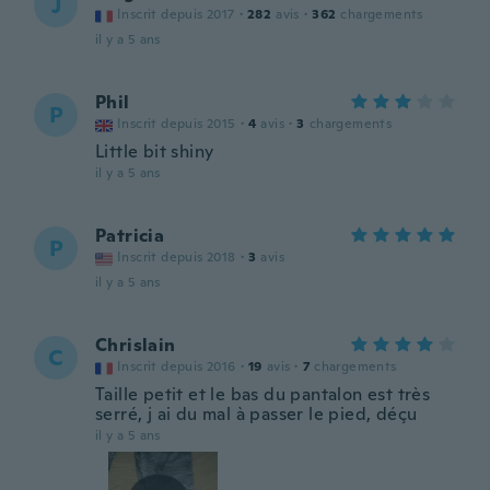
J
Inscrit depuis 2017
·
282
avis
·
362
chargements
il y a 5 ans
Phil
P
Inscrit depuis 2015
·
4
avis
·
3
chargements
Little bit shiny
il y a 5 ans
Patricia
P
Inscrit depuis 2018
·
3
avis
il y a 5 ans
Chrislain
C
Inscrit depuis 2016
·
19
avis
·
7
chargements
Taille petit et le bas du pantalon est très
serré, j ai du mal à passer le pied, déçu
il y a 5 ans