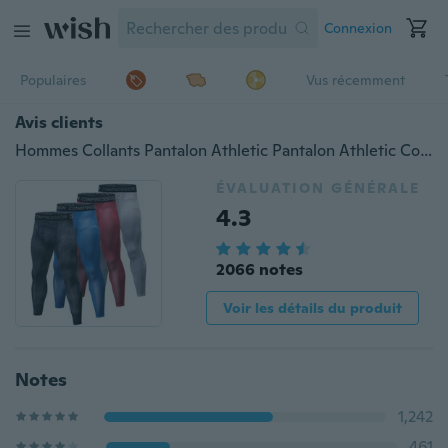
Connexion
Populaires
Vus récemment
Avis clients
Hommes Collants Pantalon Athletic Pantalon Athletic Compression Tight Leggings Dry Fit
ÉVALUATION GÉNÉRALE
4.3
2066 notes
Voir les détails du produit
Notes
1,242
461