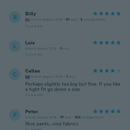
Billy
B
Inscrit depuis 2019
·
51
avis
·
3
chargements
il y a 6 ans
Luis
L
Inscrit depuis 2015
·
1
avis
il y a 6 ans
Cellan
C
Inscrit depuis 2020
·
1
avis
Perhaps slightly too big but fine. If you like
a tight fit go down a size.
il y a 6 ans
Peter
P
Inscrit depuis 2016
·
77
avis
·
120
chargements
Nice pants...nice fabrics
il y a 6 ans