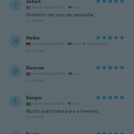
Johan
J
Inscrit depuis 2018
·
14
avis
Perfecto me vino de maravilla
il y a 6 ans
Heiko
H
Inscrit depuis 2017
·
96
avis
·
1
chargements
il y a 6 ans
Duncan
D
Inscrit depuis 2020
·
10
avis
il y a 6 ans
Sérgio
S
Inscrit depuis 2018
·
11
avis
Muito quentinha para o inverno.
il y a 6 ans