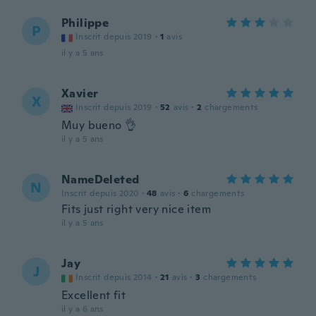
Philippe
P
Inscrit depuis 2019
·
1
avis
il y a 5 ans
Xavier
X
Inscrit depuis 2019
·
52
avis
·
2
chargements
Muy bueno 👌
il y a 5 ans
NameDeleted
N
Inscrit depuis 2020
·
48
avis
·
6
chargements
Fits just right very nice item
il y a 5 ans
Jay
J
Inscrit depuis 2014
·
21
avis
·
3
chargements
Excellent fit
il y a 6 ans