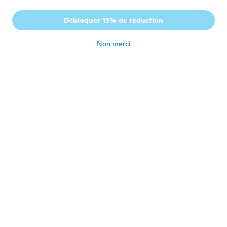
Robert
R
Débloquer 15% de réduction
Inscrit depuis 2015
·
15
avis
il y a 6 ans
Non merci
Ilkka
I
Inscrit depuis 2017
·
23
avis
il y a 6 ans
Tim
T
Inscrit depuis 2017
·
10
avis
Fits well and is well made.
il y a 6 ans
Gregory
G
Inscrit depuis 2017
·
6
avis
il y a 6 ans
Александр