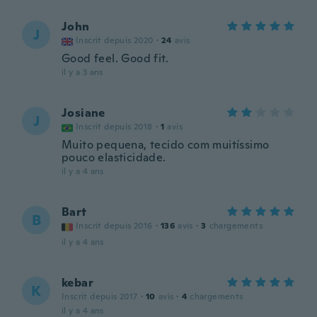
John
J
Inscrit depuis 2020
·
24
avis
Good feel. Good fit.
il y a 3 ans
Josiane
J
Inscrit depuis 2018
·
1
avis
Muito pequena, tecido com muitíssimo
pouco elasticidade.
il y a 4 ans
Bart
B
Inscrit depuis 2016
·
136
avis
·
3
chargements
il y a 4 ans
kebar
K
Inscrit depuis 2017
·
10
avis
·
4
chargements
il y a 4 ans