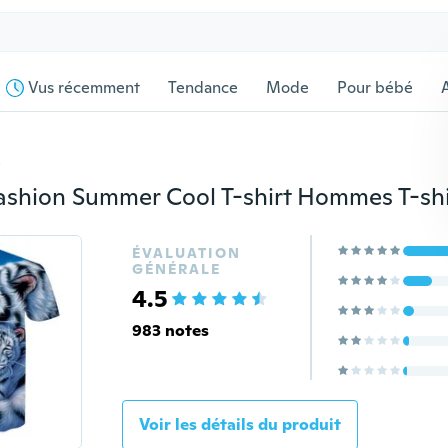
Vus récemment
Tendance
Mode
Pour bébé
s
ÉVALUATION
GÉNÉRALE
4.5
983 notes
Voir les détails du produit