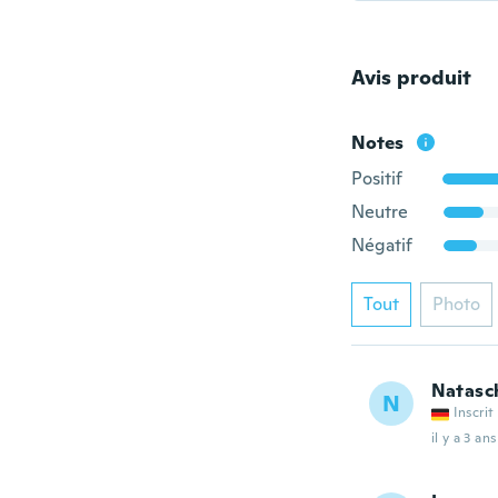
Avis produit
Notes
Positif
Neutre
Négatif
Tout
Photo
Natasc
N
Inscrit
il y a 3 ans