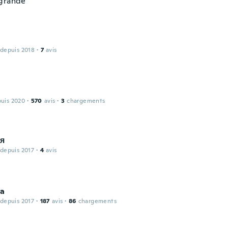
grande
 depuis 2018
·
7
avis
puis 2020
·
570
avis
·
3
chargements
я
 depuis 2017
·
4
avis
da
 depuis 2017
·
187
avis
·
86
chargements
a