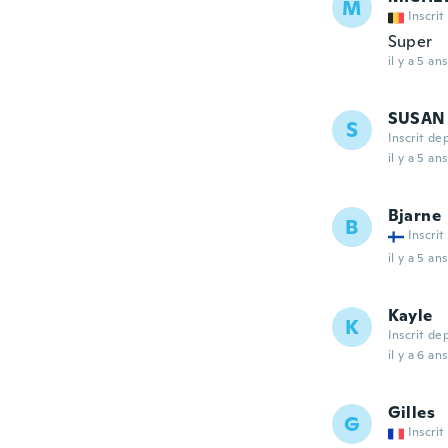
M
Inscrit
Super
il y a 5 ans
SUSAN
S
Inscrit de
il y a 5 ans
Bjarne
B
Inscrit
il y a 5 ans
Kayle
K
Inscrit de
il y a 6 ans
Gilles
G
Inscrit