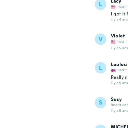
Lacy
L
Inscrit
I got it
il y a 4 ans
Violet
V
Inscrit
il y a 5 ans
Loulou
L
Inscrit
Really 
il y a 5 ans
Susy
S
Inscrit de
il y a 5 ans
MICHE