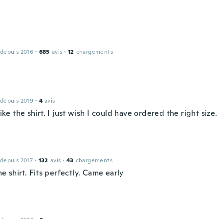
 depuis 2016
·
685
avis
·
12
chargements
 depuis 2019
·
4
avis
 like the shirt. I just wish I could have ordered the right size.
 depuis 2017
·
132
avis
·
43
chargements
 shirt. Fits perfectly. Came early