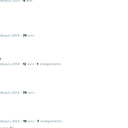
 depuis 2020
·
9
avis
 depuis 2019
·
79
avis
e
 depuis 2019
·
12
avis
·
1
chargements
 depuis 2016
·
70
avis
 depuis 2020
·
19
avis
·
7
chargements