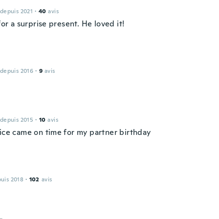
 depuis 2021
·
40
avis
 for a surprise present. He loved it!
 depuis 2016
·
9
avis
 depuis 2015
·
10
avis
nice came on time for my partner birthday
puis 2018
·
102
avis
L