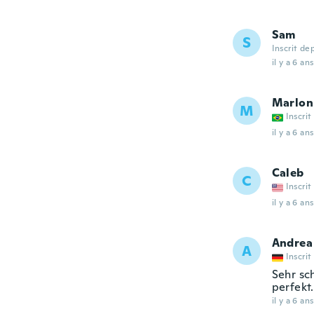
Sam
S
Inscrit de
il y a 6 ans
Marlon
M
Inscrit
il y a 6 ans
Caleb
C
Inscrit
il y a 6 ans
Andrea
A
Inscrit
Sehr sch
perfekt.
il y a 6 ans