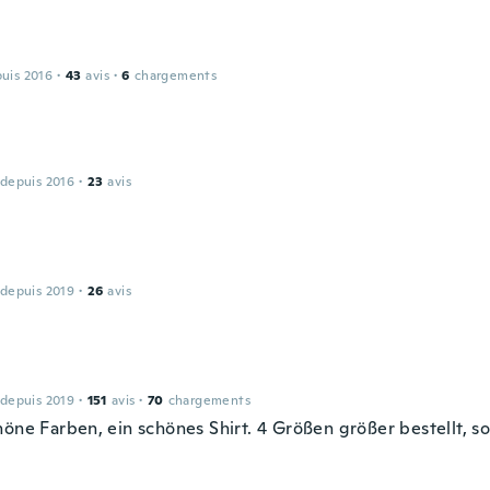
puis 2016
·
43
avis
·
6
chargements
 depuis 2016
·
23
avis
 depuis 2019
·
26
avis
 depuis 2019
·
151
avis
·
70
chargements
öne Farben, ein schönes Shirt. 4 Größen größer bestellt, so