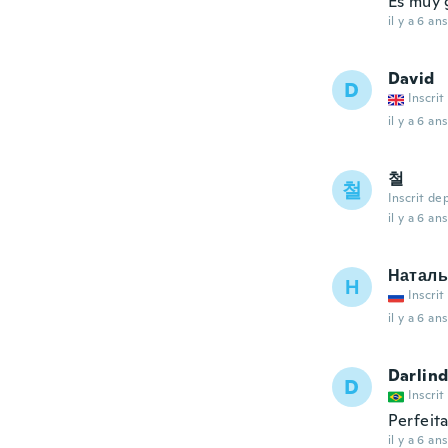
Es muy 
il y a 6 ans
David
D
Inscrit
il y a 6 ans
철
철
Inscrit de
il y a 6 ans
Наталь
Н
Inscrit
il y a 6 ans
Darlin
D
Inscrit
Perfeit
il y a 6 ans