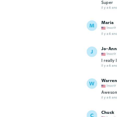
Super
il y a 6 ans
Maria
M
Inscrit
il y a 6 ans
Jo-Ann
J
Inscrit
I really
il y a 6 ans
Warren
W
Inscrit
Awesome
il y a 6 ans
Chuck
C