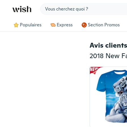
Jump to section
Populaires
Express
Section Promos
Avis client