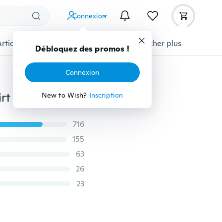
Connexion
Articles pour animaux domestiques
Afficher plus
Débloquez des promos !
Connexion
2018 New Fashion Summer Cool T-shirt Hommes T-shirt Blanc chaud Tigre 3d Impression numérique 3d Respirable Chemise de sport à séchage rapide et à séchage rapide
New to Wish?
Inscription
716
155
63
26
23