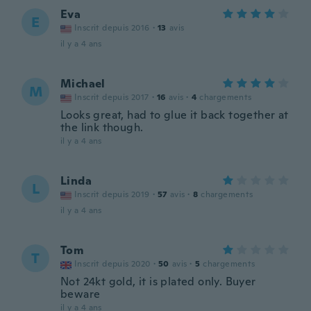
Eva
E
Inscrit depuis 2016
·
13
avis
il y a 4 ans
Michael
M
Inscrit depuis 2017
·
16
avis
·
4
chargements
Looks great, had to glue it back together at
the link though.
il y a 4 ans
Linda
L
Inscrit depuis 2019
·
57
avis
·
8
chargements
il y a 4 ans
Tom
T
Inscrit depuis 2020
·
50
avis
·
5
chargements
Not 24kt gold, it is plated only. Buyer
beware
il y a 4 ans