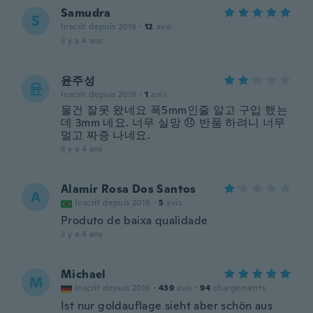
Samudra
S
Inscrit depuis 2019
·
12
avis
il y a 4 ans
윤주성
윤
Inscrit depuis 2019
·
1
avis
물건 잘못 왔네요 폭5mm인줄 알고 구입 했는
데 3mm 네요. 너무 실망 😞 반품 하려니 너무
멀고 짜증 나네요.
il y a 4 ans
Alamir Rosa Dos Santos
A
Inscrit depuis 2018
·
5
avis
Produto de baixa qualidade
il y a 4 ans
Michael
M
Inscrit depuis 2016
·
439
avis
·
94
chargements
Ist nur goldauflage sieht aber schön aus