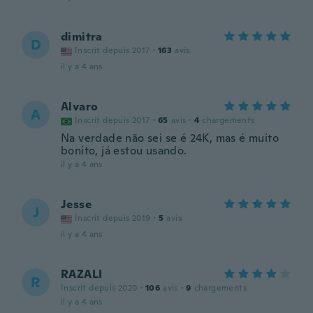
dimitra
D
Inscrit depuis 2017
·
163
avis
il y a 4 ans
Alvaro
A
Inscrit depuis 2017
·
65
avis
·
4
chargements
Na verdade não sei se é 24K, mas é muito
bonito, já estou usando.
il y a 4 ans
Jesse
J
Inscrit depuis 2019
·
5
avis
il y a 4 ans
RAZALI
R
Inscrit depuis 2020
·
106
avis
·
9
chargements
il y a 4 ans