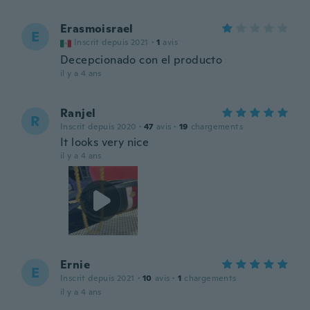
Erasmoisrael
E
Inscrit depuis 2021
·
1
avis
Decepcionado con el producto
il y a 4 ans
Ranjel
R
Inscrit depuis 2020
·
47
avis
·
19
chargements
It looks very nice
il y a 4 ans
Ernie
E
Inscrit depuis 2021
·
10
avis
·
1
chargements
il y a 4 ans