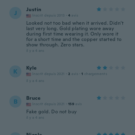
Justin
J
Inscrit depuis 2013
·
4
avis
Looked not too bad when it arrived. Didn’t
last very long. Gold plating wore away
during first time wearing it. Only wore it
for a short time and the copper started to
show through. Zero stars.
il y a 4 ans
Kyle
K
Inscrit depuis 2021
·
2
avis
·
1
chargements
il y a 4 ans
Bruce
B
Inscrit depuis 2021
·
159
avis
Fake gold. Do not buy
il y a 4 ans
Nicole