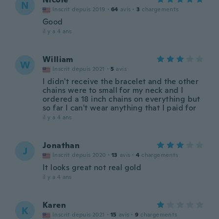
N
Inscrit depuis 2019
·
64
avis
·
3
chargements
Good
il y a 4 ans
William
W
Inscrit depuis 2021
·
5
avis
I didn't receive the bracelet and the other
chains were to small for my neck and I
ordered a 18 inch chains on everything but
so far I can't wear anything that I paid for
il y a 4 ans
Jonathan
J
Inscrit depuis 2020
·
13
avis
·
4
chargements
It looks great not real gold
il y a 4 ans
Karen
K
Inscrit depuis 2021
·
15
avis
·
9
chargements