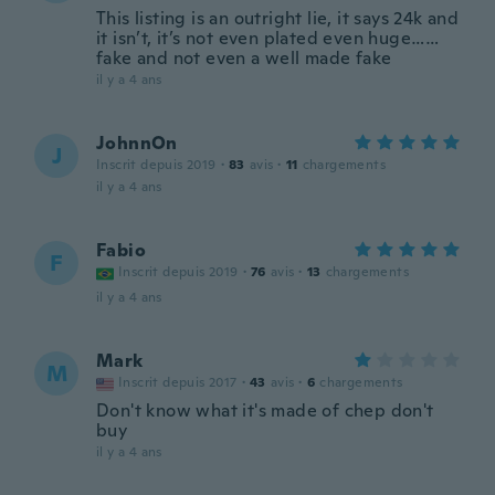
This listing is an outright lie, it says 24k and
it isn’t, it’s not even plated even huge……
fake and not even a well made fake
il y a 4 ans
JohnnOn
J
Inscrit depuis 2019
·
83
avis
·
11
chargements
il y a 4 ans
Fabio
F
Inscrit depuis 2019
·
76
avis
·
13
chargements
il y a 4 ans
Mark
M
Inscrit depuis 2017
·
43
avis
·
6
chargements
Don't know what it's made of chep don't
buy
il y a 4 ans