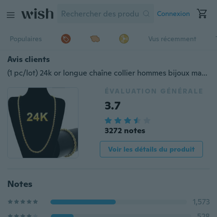
Connexion
Populaires
Vus récemment
Avis clients
(1 pc/lot) 24k or longue chaîne collier hommes bijoux marque gothique couleur or mâle collier cadeaux (taille: 18-30 pouces, 5 mm)
ÉVALUATION GÉNÉRALE
3.7
3272 notes
Voir les détails du produit
Notes
1,573
528