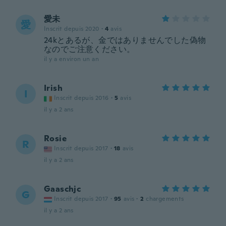
愛未
愛
Inscrit depuis 2020
·
4
avis
24kとあるが、金ではありませんでした偽物
なのでご注意ください。
il y a environ un an
Irish
I
Inscrit depuis 2016
·
5
avis
il y a 2 ans
Rosie
R
Inscrit depuis 2017
·
18
avis
il y a 2 ans
Gaaschjc
G
Inscrit depuis 2017
·
95
avis
·
2
chargements
il y a 2 ans