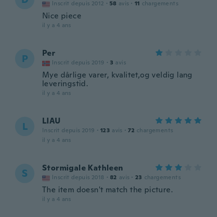
Inscrit depuis 2012
·
58
avis
·
11
chargements
Nice piece
il y a 4 ans
Per
P
Inscrit depuis 2019
·
3
avis
Mye dårlige varer, kvalitet,og veldig lang
leveringstid.
il y a 4 ans
LIAU
L
Inscrit depuis 2019
·
123
avis
·
72
chargements
il y a 4 ans
Stormigale Kathleen
S
Inscrit depuis 2018
·
82
avis
·
23
chargements
The item doesn't match the picture.
il y a 4 ans