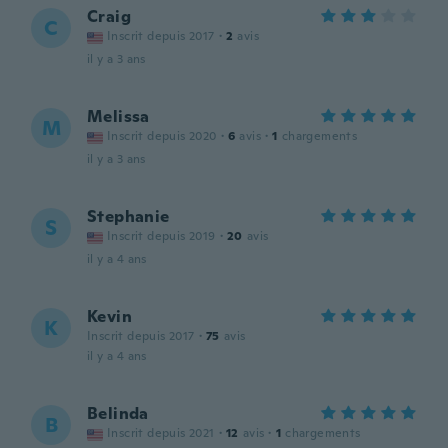
Craig
C
Inscrit depuis 2017
·
2
avis
il y a 3 ans
Melissa
M
Inscrit depuis 2020
·
6
avis
·
1
chargements
il y a 3 ans
Stephanie
S
Inscrit depuis 2019
·
20
avis
il y a 4 ans
Kevin
K
Inscrit depuis 2017
·
75
avis
il y a 4 ans
Belinda
B
Inscrit depuis 2021
·
12
avis
·
1
chargements