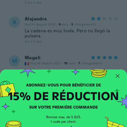
il y a 4 ans
Alejandra
A
Inscrit depuis 2018
·
9
avis
·
3
chargements
La cadena es muy linda. Pero no llegó la
pulsera.
il y a 4 ans
Magali
M
Inscrit depuis 2021
·
19
avis
·
7
chargements
il y a 4 ans
Jonathan
J
15% DE RÉDUCTION
Inscrit depuis 2021
·
1
avis
il y a 4 ans
SUR VOTRE PREMIÈRE COMMANDE
Béláné
B
Remise max. de 5 $US.
Inscrit depuis 2021
·
477
avis
1 code par client.