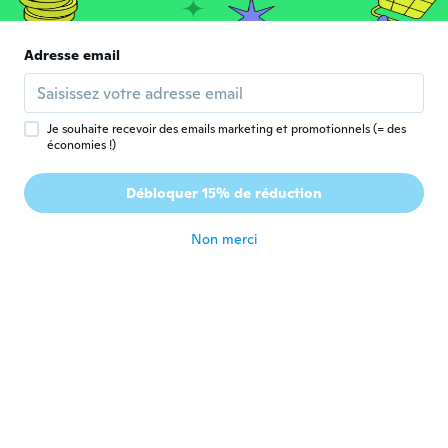
tetszik nagyon.
il y a 4 ans
Adresse email
Ruby
R
Inscrit depuis 2018
·
20
avis
·
1
chargements
il y a 4 ans
Je souhaite recevoir des emails marketing et promotionnels (= des
économies !)
Tania Maria
T
Débloquer 15% de réduction
Inscrit depuis 2017
·
4
avis
il y a 4 ans
Non merci
Lakhveer
L
Inscrit depuis 2020
·
8
avis
il y a 4 ans
Linda
L
Inscrit depuis 2018
·
26
avis
il y a 4 ans