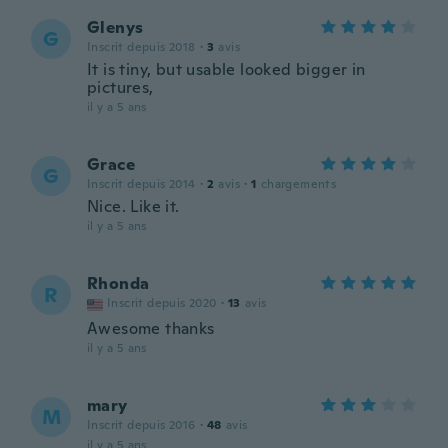
Glenys
G
Inscrit depuis 2018
·
3
avis
It is tiny, but usable looked bigger in
pictures,
il y a 5 ans
Grace
G
Inscrit depuis 2014
·
2
avis
·
1
chargements
Nice. Like it.
il y a 5 ans
Rhonda
R
Inscrit depuis 2020
·
13
avis
Awesome thanks
il y a 5 ans
mary
M
Inscrit depuis 2016
·
48
avis
il y a 5 ans