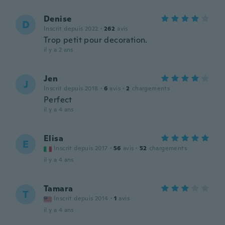
Denise
D
Inscrit depuis 2022
·
262
avis
Trop petit pour decoration.
il y a 2 ans
Jen
J
Inscrit depuis 2018
·
6
avis
·
2
chargements
Perfect
il y a 4 ans
Elisa
E
Inscrit depuis 2017
·
56
avis
·
52
chargements
il y a 4 ans
Tamara
T
Inscrit depuis 2014
·
1
avis
il y a 4 ans