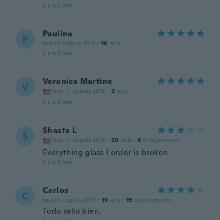
il y a 5 ans
Paulina
P
Inscrit depuis 2012
·
10
avis
il y a 5 ans
Veronica Martine
V
Inscrit depuis 2015
·
2
avis
il y a 5 ans
Shasta L
S
Inscrit depuis 2018
·
20
avis
·
6
chargements
Everything glass I order is broken
il y a 5 ans
Carlos
C
Inscrit depuis 2019
·
19
avis
·
15
chargements
Todo salió bien.