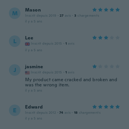
Mason
M
Inscrit depuis 2019
·
27
avis
·
3
chargements
il y a 5 ans
Lee
L
Inscrit depuis 2015
·
1
avis
il y a 5 ans
jasmine
J
Inscrit depuis 2015
·
1
avis
My product came cracked and broken and
was the wrong item.
il y a 5 ans
Edward
E
Inscrit depuis 2012
·
74
avis
·
18
chargements
il y a 5 ans