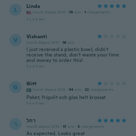
Linda
L
Inscrit depuis 2016
·
79
avis
·
1
chargements
il y a 5 ans
Vishanti
V
Inscrit depuis 2017
·
18
avis
I just received a plastic bowl, didn't
receive the stand, don't waste your time
and money to order this!
il y a 5 ans
Gitt
G
Inscrit depuis 2016
·
54
avis
·
22
chargements
Paket, frigolit och glas helt krossat
il y a 5 ans
רחל
ר
Inscrit depuis 2019
·
17
avis
·
5
chargements
As expected. Looks great