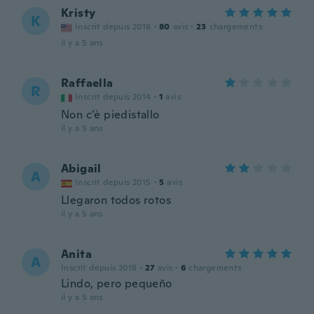
Kristy
K
Inscrit depuis 2016
·
80
avis
·
23
chargements
il y a 5 ans
Raffaella
R
Inscrit depuis 2014
·
1
avis
Non c’è piedistallo
il y a 5 ans
Abigail
A
Inscrit depuis 2015
·
5
avis
Llegaron todos rotos
il y a 5 ans
Anita
A
Inscrit depuis 2018
·
27
avis
·
6
chargements
Lindo, pero pequeño
il y a 5 ans