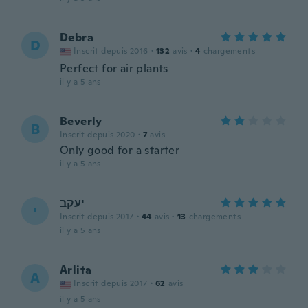
Debra
D
Inscrit depuis 2016
·
132
avis
·
4
chargements
Perfect for air plants
il y a 5 ans
Beverly
B
Inscrit depuis 2020
·
7
avis
Only good for a starter
il y a 5 ans
יעקב
י
Inscrit depuis 2017
·
44
avis
·
13
chargements
il y a 5 ans
Arlita
A
Inscrit depuis 2017
·
62
avis
il y a 5 ans