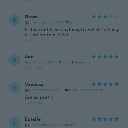
il y a 5 ans
Dawn
D
Inscrit depuis 2020
·
16
avis
It does not have anything by which to hang
it, and bottom is flat.
il y a 5 ans
Ana
A
Inscrit depuis 2017
·
5
avis
·
1
chargements
il y a 5 ans
Vanessa
V
Inscrit depuis 2017
·
162
avis
·
1
chargements
Are so pretty
il y a 5 ans
Estelle
E
Inscrit depuis 2018
·
11
avis