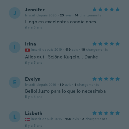
Jennifer
J
Inscrit depuis 2020
·
25
avis
·
14
chargements
Llegó en excelentes condiciones.
il y a 5 ans
Irina
I
Inscrit depuis 2019
·
119
avis
·
18
chargements
Alles gut.. Scjöne Kugeln... Danke
il y a 5 ans
Evelyn
E
Inscrit depuis 2019
·
39
avis
·
1
chargements
Bello! Justo para lo que lo necesitaba
il y a 5 ans
Lisbeth
L
Inscrit depuis 2015
·
150
avis
·
2
chargements
il y a 5 ans