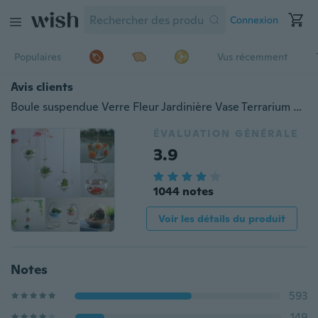
Connexion
Populaires
Vus récemment
Avis clients
Boule suspendue Verre Fleur Jardinière Vase Terrarium Conteneur Paysage Bouteille
ÉVALUATION GÉNÉRALE
3.9
1044 notes
Voir les détails du produit
Notes
593
149