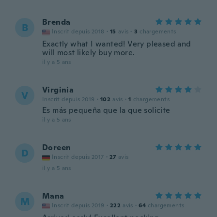
Brenda
B
Inscrit depuis 2018
·
15
avis
·
3
chargements
Exactly what I wanted! Very pleased and
will most likely buy more.
il y a 5 ans
Virginia
V
Inscrit depuis 2019
·
102
avis
·
1
chargements
Es más pequeña que la que solicite
il y a 5 ans
Doreen
D
Inscrit depuis 2017
·
27
avis
il y a 5 ans
Mana
M
Inscrit depuis 2019
·
222
avis
·
64
chargements