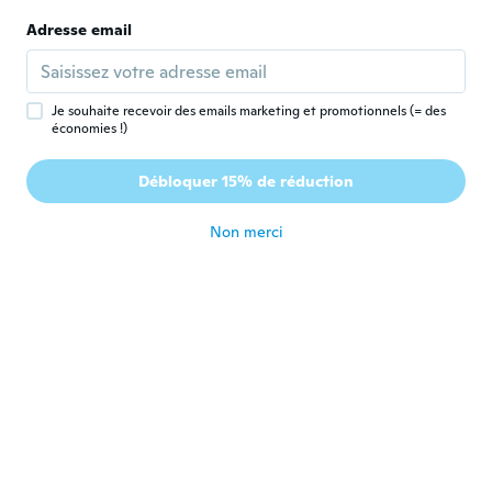
vous les renverrai avec demande de
Adresse email
remboursé je suif vraiment déçu de chez
vous
il y a 5 ans
Je souhaite recevoir des emails marketing et promotionnels (= des
économies !)
Lou
L
Inscrit depuis 2019
·
193
avis
·
37
chargements
Débloquer 15% de réduction
Vraiment sympa
il y a 5 ans
Non merci
Haley
H
Inscrit depuis 2019
·
20
avis
I got the wrong item
il y a 5 ans
Tove
T
Inscrit depuis 2017
·
163
avis
·
2
chargements
il y a 5 ans