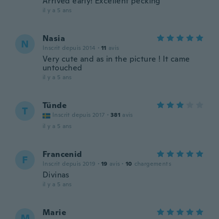
Arrived early! Excellent pecking
il y a 5 ans
Nasia
N
Inscrit depuis 2014
·
11
avis
Very cute and as in the picture ! It came
untouched
il y a 5 ans
Tünde
T
Inscrit depuis 2017
·
381
avis
il y a 5 ans
Francenid
F
Inscrit depuis 2019
·
19
avis
·
10
chargements
Divinas
il y a 5 ans
Marie
M