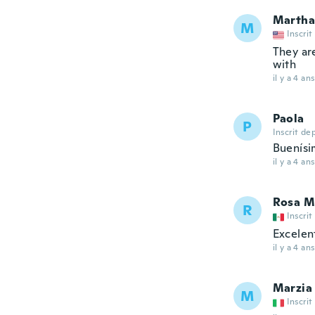
Martha
M
Inscrit
They are
with
il y a 4 ans
Paola
P
Inscrit de
Buenísi
il y a 4 ans
Rosa M
R
Inscrit
Excelen
il y a 4 ans
Marzia
M
Inscrit