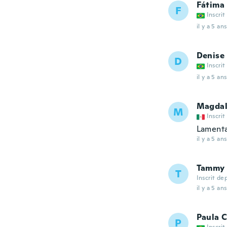
Fátima
F
Inscrit
il y a 5 ans
Denise
D
Inscrit
il y a 5 ans
Magdal
M
Inscrit
Lamenta
il y a 5 ans
Tammy
T
Inscrit de
il y a 5 ans
Paula C
P