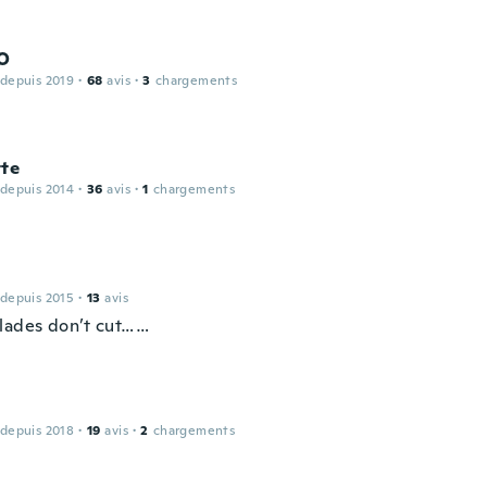
O
 depuis 2019
·
68
avis
·
3
chargements
tte
 depuis 2014
·
36
avis
·
1
chargements
 depuis 2015
·
13
avis
lades don’t cut……
 depuis 2018
·
19
avis
·
2
chargements