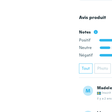
Avis produit
Notes
Positif
Neutre
Négatif
Tout
Photo
Madele
M
Inscrit
il y a 2 ans