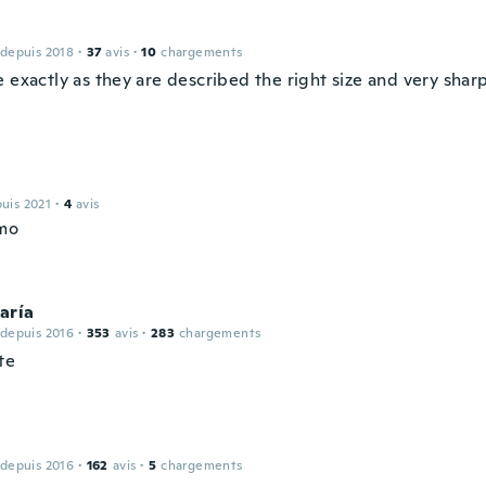
 depuis 2018
·
37
avis
·
10
chargements
 exactly as they are described the right size and very shar
puis 2021
·
4
avis
mo
aría
 depuis 2016
·
353
avis
·
283
chargements
te
 depuis 2016
·
162
avis
·
5
chargements