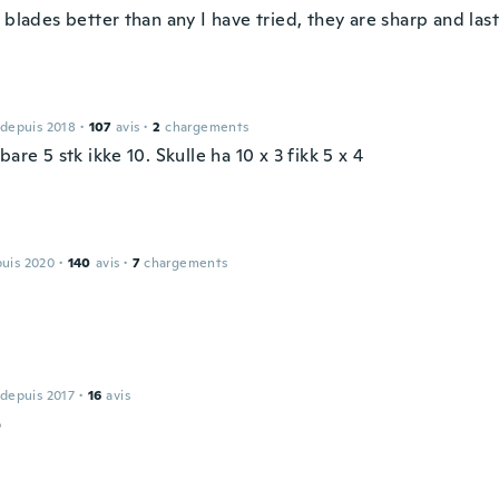
 blades better than any I have tried, they are sharp and last
 depuis 2018
·
107
avis
·
2
chargements
bare 5 stk ikke 10. Skulle ha 10 x 3 fikk 5 x 4
puis 2020
·
140
avis
·
7
chargements
 depuis 2017
·
16
avis
o