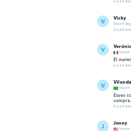
il y a 4 ans
Vicky
V
Inscrit de
il y a 4 ans
Veróni
V
Inscrit
El mate
il y a 4 ans
Viland
V
Inscrit
Esses c
compra
il y a 4 ans
Jenny
J
Inscrit