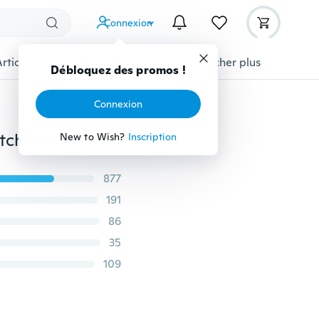
Connexion
Articles pour animaux domestiques
Afficher plus
Débloquez des promos !
Connexion
5pcs / 10pcs 45mm Lame de Cutter Rotatif Couper Patchwork Artisanat Lames de Rouleau pour Tissu Tissu Cuir Coupe-Papier DIY Maison Outils de Couture (Sélectionnez la quantité et PAS DE BOÎTE)
New to Wish?
Inscription
877
191
86
35
109