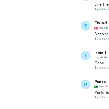
Like the
il y a 4 ans
Eivind
E
Inscrit
Det var 
il y a 4 ans
Ismail
I
Inscrit de
Good
il y a 5 ans
Pedro
P
Inscrit
Perfeit
il y a 5 ans