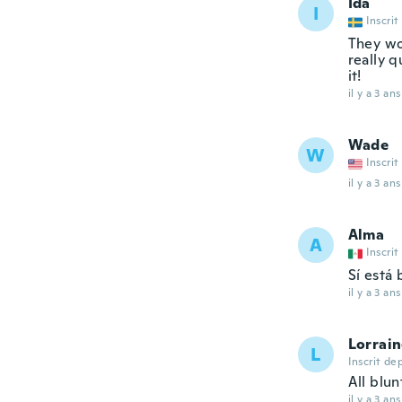
Ida
I
Inscrit
They wo
really q
it!
il y a 3 ans
Wade
W
Inscrit
il y a 3 ans
Alma
A
Inscrit
Sí está 
il y a 3 ans
Lorrai
L
Inscrit de
All blun
il y a 3 ans