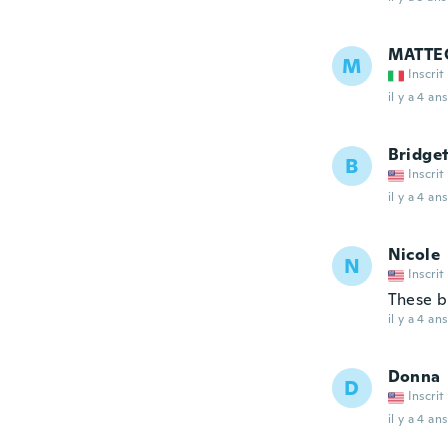
MATTE
M
Inscrit
il y a 4 ans
Bridge
B
Inscrit
il y a 4 ans
Nicole
N
Inscrit
These b
il y a 4 ans
Donna
D
Inscrit
il y a 4 ans