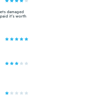
 gets damaged
paid it's worth