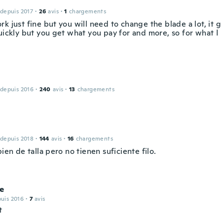
 depuis 2017
·
26
avis
·
1
chargements
rk just fine but you will need to change the blade a lot, it
uickly but you get what you pay for and more, so for what I 
 depuis 2016
·
240
avis
·
13
chargements
 depuis 2018
·
144
avis
·
16
chargements
bien de talla pero no tienen suficiente filo.
ne
puis 2016
·
7
avis
t