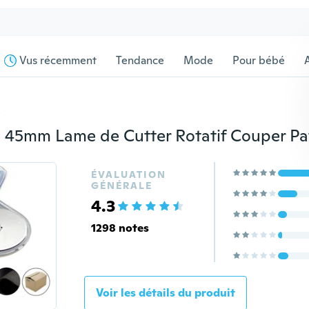
Vus récemment
Tendance
Mode
Pour bébé
s
ÉVALUATION
GÉNÉRALE
4.3
1298 notes
Voir les détails du produit