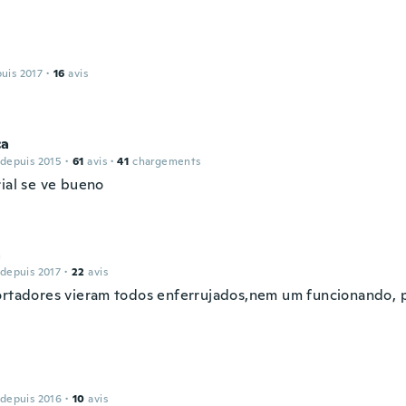
puis 2017
·
16
avis
ca
 depuis 2015
·
61
avis
·
41
chargements
rial se ve bueno
a
 depuis 2017
·
22
avis
ortadores vieram todos enferrujados,nem um funcionando, 
.
 depuis 2016
·
10
avis