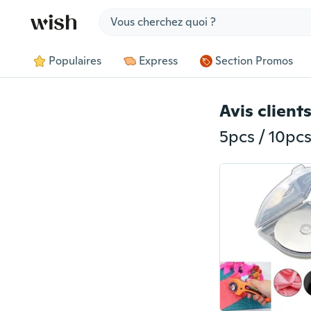
Jump to section
Populaires
Express
Section Promos
Avis client