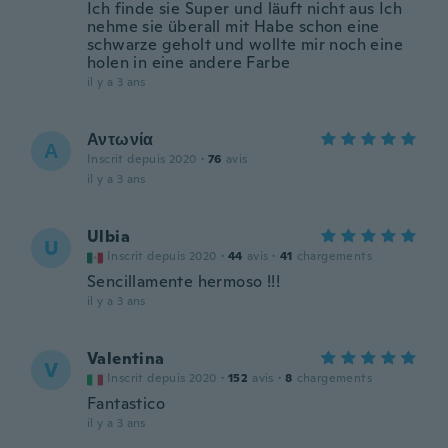
Ich finde sie Super und läuft nicht aus Ich
nehme sie überall mit Habe schon eine
schwarze geholt und wollte mir noch eine
holen in eine andere Farbe
il y a 3 ans
Αντωνία
Α
Inscrit depuis 2020
·
76
avis
il y a 3 ans
Ulbia
U
Inscrit depuis 2020
·
44
avis
·
41
chargements
Sencillamente hermoso !!!
il y a 3 ans
Valentina
V
Inscrit depuis 2020
·
152
avis
·
8
chargements
Fantastico
il y a 3 ans