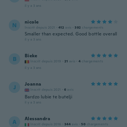
il y a 3 ans
nicole
N
Inscrit depuis 2021
·
412
avis
·
392
chargements
Smaller than expected. Good bottle overall
il y a 3 ans
Bieke
B
Inscrit depuis 2019
·
21
avis
·
4
chargements
il y a 3 ans
Joanna
J
Inscrit depuis 2021
·
6
avis
Bardzo lubie te butelji
il y a 3 ans
Alessandra
A
Inscrit depuis 2016
·
344
avis
·
50
chargements