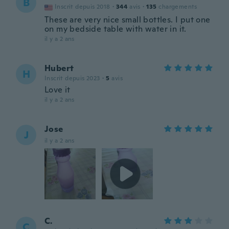
B
Inscrit depuis 2018
·
344
avis
·
135
chargements
These are very nice small bottles. I put one
on my bedside table with water in it.
il y a 2 ans
Hubert
H
Inscrit depuis 2023
·
5
avis
Love it
il y a 2 ans
Jose
J
il y a 2 ans
C.
C