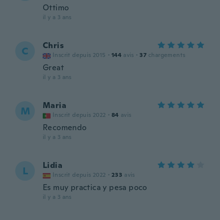
Ottimo
il y a 3 ans
Chris
C
Inscrit depuis 2015
·
144
avis
·
37
chargements
Great
il y a 3 ans
Maria
M
Inscrit depuis 2022
·
84
avis
Recomendo
il y a 3 ans
Lidia
L
Inscrit depuis 2022
·
233
avis
Es muy practica y pesa poco
il y a 3 ans