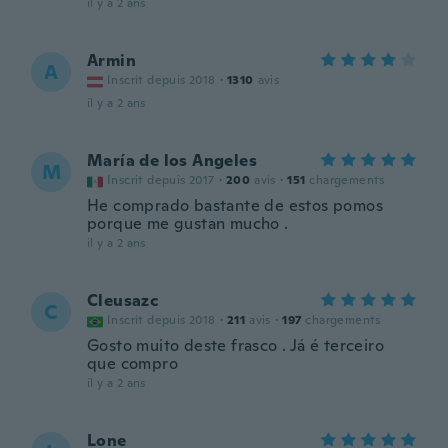
il y a 2 ans
Armin
A
Inscrit depuis 2018
·
1310
avis
il y a 2 ans
María de los Angeles
M
Inscrit depuis 2017
·
200
avis
·
151
chargements
He comprado bastante de estos pomos
porque me gustan mucho .
il y a 2 ans
Cleusazc
C
Inscrit depuis 2018
·
211
avis
·
197
chargements
Gosto muito deste frasco . Já é terceiro
que compro
il y a 2 ans
Lone