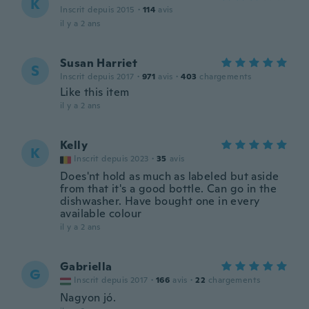
K
Inscrit depuis 2015
·
114
avis
il y a 2 ans
Susan Harriet
S
Inscrit depuis 2017
·
971
avis
·
403
chargements
Like this item
il y a 2 ans
Kelly
K
Inscrit depuis 2023
·
35
avis
Does'nt hold as much as labeled but aside
from that it's a good bottle. Can go in the
dishwasher. Have bought one in every
available colour
il y a 2 ans
Gabriella
G
Inscrit depuis 2017
·
166
avis
·
22
chargements
Nagyon jó.