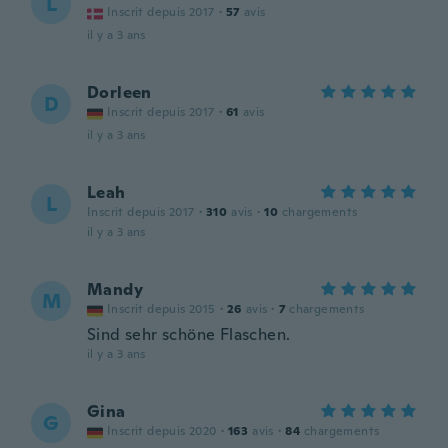
L
Inscrit depuis 2017
·
57
avis
il y a 3 ans
Dorleen
D
Inscrit depuis 2017
·
61
avis
il y a 3 ans
Leah
L
Inscrit depuis 2017
·
310
avis
·
10
chargements
il y a 3 ans
Mandy
M
Inscrit depuis 2015
·
26
avis
·
7
chargements
Sind sehr schöne Flaschen.
il y a 3 ans
Gina
G
Inscrit depuis 2020
·
163
avis
·
84
chargements