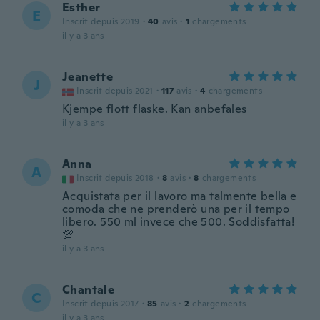
Esther
E
Inscrit depuis 2019
·
40
avis
·
1
chargements
il y a 3 ans
Jeanette
J
Inscrit depuis 2021
·
117
avis
·
4
chargements
Kjempe flott flaske. Kan anbefales
il y a 3 ans
Anna
A
Inscrit depuis 2018
·
8
avis
·
8
chargements
Acquistata per il lavoro ma talmente bella e
comoda che ne prenderò una per il tempo
libero. 550 ml invece che 500. Soddisfatta!
💯
il y a 3 ans
Chantale
C
Inscrit depuis 2017
·
85
avis
·
2
chargements
il y a 3 ans