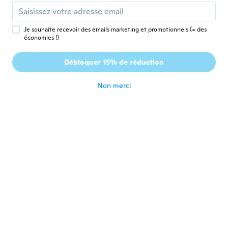
pink is soo cute
il y a 3 ans
Je souhaite recevoir des emails marketing et promotionnels (= des
économies !)
Giovanna
G
Inscrit depuis 2016
·
37
avis
Débloquer 15% de réduction
Sono soddisfatta
il y a 3 ans
Non merci
みつ子
み
Inscrit depuis 2018
·
208
avis
il y a 3 ans
Loredana
L
Inscrit depuis 2020
·
171
avis
·
100
chargements
Belle ma una arrivata di un altro colore non
richiesto
il y a 3 ans
Chantal