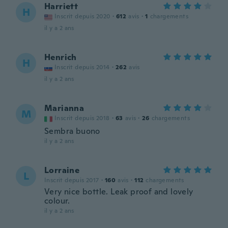
Harriett
H
Inscrit depuis 2020
·
612
avis
·
1
chargements
il y a 2 ans
Henrich
H
Inscrit depuis 2014
·
262
avis
il y a 2 ans
Marianna
M
Inscrit depuis 2018
·
63
avis
·
26
chargements
Sembra buono
il y a 2 ans
Lorraine
L
Inscrit depuis 2017
·
160
avis
·
112
chargements
Very nice bottle. Leak proof and lovely
colour.
il y a 2 ans