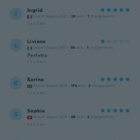
Ingrid
I
Inscrit depuis 2022
·
20
avis
·
1
chargements
il y a 3 ans
Liviana
L
Inscrit depuis 2017
·
88
avis
·
1
chargements
Perfetta
il y a 3 ans
Karine
K
Inscrit depuis 2018
·
174
avis
·
3
chargements
il y a 3 ans
Sophia
S
Inscrit depuis 2018
·
69
avis
·
2
chargements
il y a 3 ans