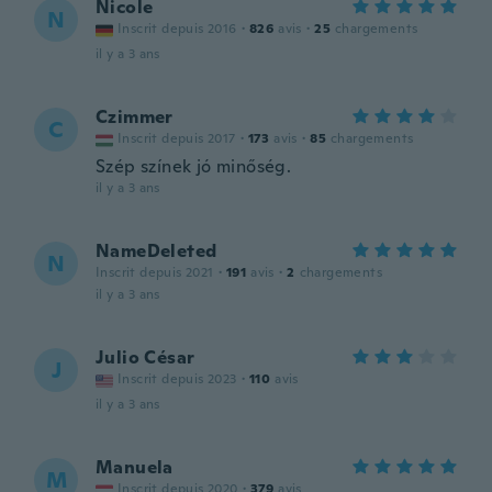
Nicole
N
Inscrit depuis 2016
·
826
avis
·
25
chargements
il y a 3 ans
Czimmer
C
Inscrit depuis 2017
·
173
avis
·
85
chargements
Szép színek jó minőség.
il y a 3 ans
NameDeleted
N
Inscrit depuis 2021
·
191
avis
·
2
chargements
il y a 3 ans
Julio César
J
Inscrit depuis 2023
·
110
avis
il y a 3 ans
Manuela
M
Inscrit depuis 2020
·
379
avis