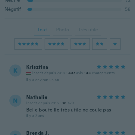
Neutre
72
Négatif
58
Tout
Photo
Très utile
Krisztina
K
Inscrit depuis 2018
·
407
avis
·
43
chargements
il y a environ un an
Nathalie
N
Inscrit depuis 2016
·
76
avis
Belle bouteille très utile ne coule pas
il y a 2 ans
Brenda J.