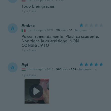
Inscrit depuis 2015
·
7
avis
Todo bien gracias
il y a 2 ans
Ambra
A
Inscrit depuis 2022
·
29
avis
·
10
chargements
Puzza tremendamente. Plastica scadente.
Non tiene la guarnizione. NON
CONSIGLIATO
il y a 2 ans
Agi
A
Inscrit depuis 2018
·
382
avis
·
359
chargements
il y a 2 ans