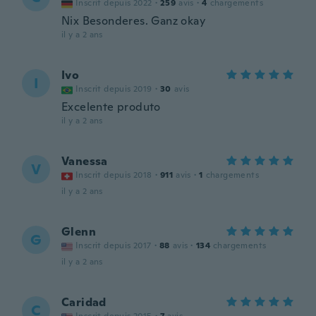
Inscrit depuis 2022
·
259
avis
·
4
chargements
Nix Besonderes. Ganz okay
il y a 2 ans
Ivo
I
Inscrit depuis 2019
·
30
avis
Excelente produto
il y a 2 ans
Vanessa
V
Inscrit depuis 2018
·
911
avis
·
1
chargements
il y a 2 ans
Glenn
G
Inscrit depuis 2017
·
88
avis
·
134
chargements
il y a 2 ans
Caridad
C