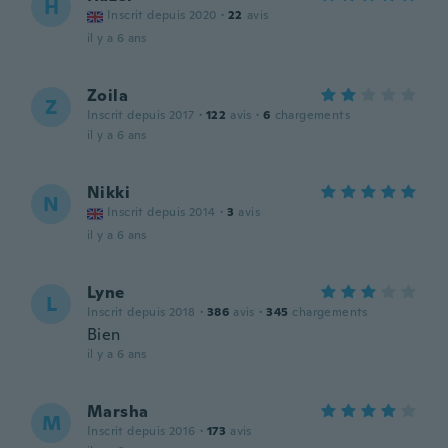
H
Inscrit depuis 2020
·
22
avis
il y a 6 ans
Zoila
Z
Inscrit depuis 2017
·
122
avis
·
6
chargements
il y a 6 ans
Nikki
N
Inscrit depuis 2014
·
3
avis
il y a 6 ans
Lyne
L
Inscrit depuis 2018
·
386
avis
·
345
chargements
Bien
il y a 6 ans
Marsha
M
Inscrit depuis 2016
·
173
avis