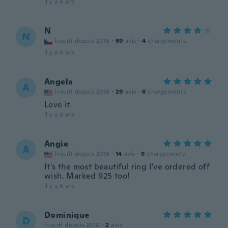
il y a 6 ans
N
N
Inscrit depuis 2016
·
69
avis
·
4
chargements
il y a 6 ans
Angela
A
Inscrit depuis 2016
·
29
avis
·
6
chargements
Love it
il y a 6 ans
Angie
A
Inscrit depuis 2016
·
14
avis
·
9
chargements
It's the most beautiful ring I've ordered off
wish. Marked 925 too!
il y a 6 ans
Dominique
D
Inscrit depuis 2018
·
2
avis