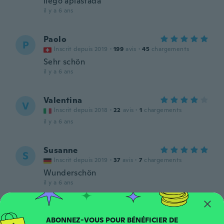
llego aplastada
il y a 6 ans
Paolo
P
Inscrit depuis 2019
·
199
avis
·
45
chargements
Sehr schön
il y a 6 ans
Valentina
V
Inscrit depuis 2018
·
22
avis
·
1
chargements
il y a 6 ans
Susanne
S
Inscrit depuis 2019
·
37
avis
·
7
chargements
Wunderschön
il y a 6 ans
Diana
D
Inscrit depuis 2020
·
10
avis