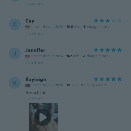
il y a 6 ans
Cay
C
Inscrit depuis 2020
·
106
avis
·
5
chargements
il y a 6 ans
Jennifer
J
Inscrit depuis 2016
·
167
avis
·
2
chargements
il y a 6 ans
Kayleigh
K
Inscrit depuis 2020
·
19
avis
·
5
chargements
Beautiful
il y a 6 ans