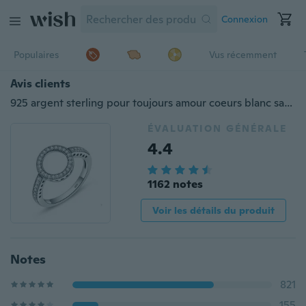
Connexion
Populaires
Vus récemment
Avis clients
925 argent sterling pour toujours amour coeurs blanc saphir cercle rond doigt anneaux pour femmes mariage fiançailles bijoux taille 6-10
ÉVALUATION GÉNÉRALE
4.4
1162 notes
Voir les détails du produit
Notes
821
155