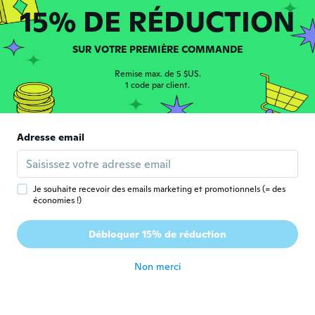
15% DE RÉDUCTION
il y a 6 ans
Bálintné
SUR VOTRE PREMIÈRE COMMANDE
B
Inscrit depuis 2017
·
7
avis
Remise max. de 5 $US.
il y a 6 ans
1 code par client.
Isabella
I
Inscrit depuis 2015
·
37
avis
·
21
chargements
Adresse email
Cute
il y a 6 ans
Je souhaite recevoir des emails marketing et promotionnels (= des
économies !)
Maria Christina
M
Inscrit depuis 2017
·
10
avis
Débloquer 15% de réduction
il y a 6 ans
Non merci
Wendi
W
Inscrit depuis 2016
·
37
avis
·
3
chargements
Awesome! Ring is as described. Thanks!