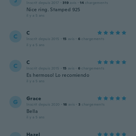
J
Inscrit depuis 2017
·
319
avis
·
14
chargements
Nice ring. Stamped 925
il y a 5 ans
C
C
Inscrit depuis 2015
·
15
avis
·
6
chargements
il y a 5 ans
C
C
Inscrit depuis 2015
·
15
avis
·
6
chargements
Es hermoso! Lo recomiendo
il y a 5 ans
Grace
G
Inscrit depuis 2020
·
16
avis
·
3
chargements
Bella
il y a 5 ans
Hazel