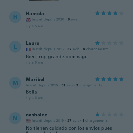
Hamida
H
Inscrit depuis 2020
·
8
avis
il y a 6 ans
Laura
L
Inscrit depuis 2015
·
32
avis
·
4
chargements
Bien trop grande dommage
il y a 6 ans
Maribel
M
Inscrit depuis 2016
·
51
avis
·
2
chargements
Bella
il y a 6 ans
nashalee
N
Inscrit depuis 2019
·
27
avis
·
1
chargements
No tienen cuidado con los envíos pues