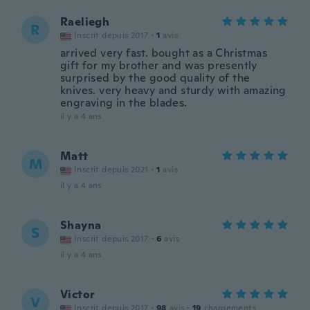
Raeliegh
R
Inscrit depuis 2017
·
1
avis
arrived very fast. bought as a Christmas
gift for my brother and was presently
surprised by the good quality of the
knives. very heavy and sturdy with amazing
engraving in the blades.
il y a 4 ans
Matt
M
Inscrit depuis 2021
·
1
avis
il y a 4 ans
Shayna
S
Inscrit depuis 2017
·
6
avis
il y a 4 ans
Victor
V
Inscrit depuis 2017
·
98
avis
·
19
chargements