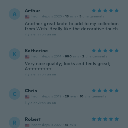
Arthur
A
Inscrit depuis 2020
·
18
avis
·
5
chargements
Another great knife to add to my collection
from Wish. Really like the decorative touch.
il y a environ un an
Katherine
K
Inscrit depuis 2014
·
600
avis
·
2
chargements
Very nice quality; looks and feels great;
A++++++++
il y a environ un an
Chris
C
Inscrit depuis 2019
·
29
avis
·
10
chargements
il y a environ un an
Robert
R
Inscrit depuis 2022
·
18
avis