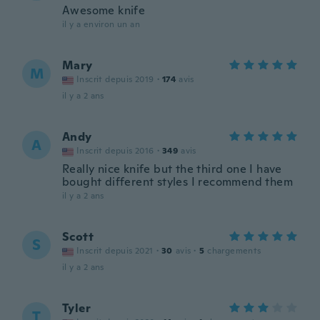
Awesome knife
il y a environ un an
Mary
M
Inscrit depuis 2019
·
174
avis
il y a 2 ans
Andy
A
Inscrit depuis 2016
·
349
avis
Really nice knife but the third one I have
bought different styles I recommend them
il y a 2 ans
Scott
S
Inscrit depuis 2021
·
30
avis
·
5
chargements
il y a 2 ans
Tyler
T