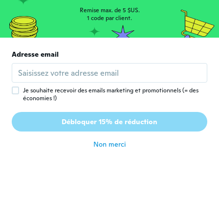
il y a 5 ans
Remise max. de 5 $US.
1 code par client.
Angela
A
Inscrit depuis 2017
·
11
avis
Adresse email
Love it great quality
il y a 5 ans
Je souhaite recevoir des emails marketing et promotionnels (= des
Mark
M
économies !)
Inscrit depuis 2020
·
345
avis
·
310
chargements
It’s Great ! Will be a Good addition to my
Débloquer 15% de réduction
collection I work with
il y a 5 ans
Non merci
Ortega
O
Inscrit depuis 2021
·
9
avis
·
1
chargements
Thanks for my new knife add to my
collection.
il y a 5 ans