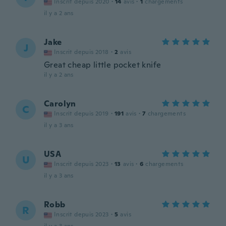
Inscrit depuis 2020
·
14
avis
·
1
chargements
il y a 2 ans
Jake
J
Inscrit depuis 2018
·
2
avis
Great cheap little pocket knife
il y a 2 ans
Carolyn
C
Inscrit depuis 2019
·
191
avis
·
7
chargements
il y a 3 ans
USA
U
Inscrit depuis 2023
·
13
avis
·
6
chargements
il y a 3 ans
Robb
R
Inscrit depuis 2023
·
5
avis