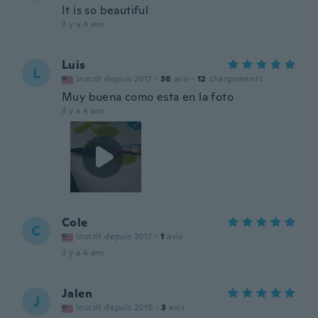
It is so beautiful
il y a 4 ans
Luis
L
Inscrit depuis 2017
·
36
avis
·
12
chargements
Muy buena como esta en la foto
il y a 4 ans
Cole
C
Inscrit depuis 2017
·
1
avis
il y a 4 ans
Jalen
J
Inscrit depuis 2015
·
3
avis