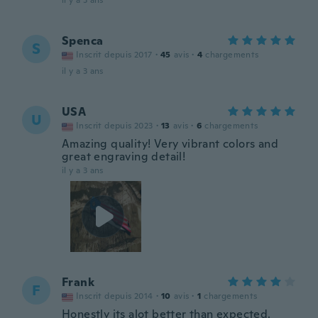
il y a 3 ans
Spenca
S
Inscrit depuis 2017
·
45
avis
·
4
chargements
il y a 3 ans
USA
U
Inscrit depuis 2023
·
13
avis
·
6
chargements
Amazing quality! Very vibrant colors and
great engraving detail!
il y a 3 ans
Frank
F
Inscrit depuis 2014
·
10
avis
·
1
chargements
Honestly its alot better than expected.