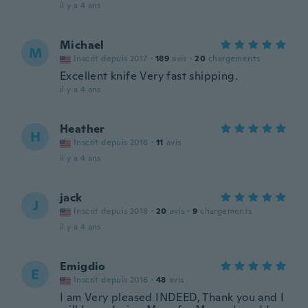
il y a 4 ans
Michael
M
Inscrit depuis 2017
·
189
avis
·
20
chargements
Excellent knife Very fast shipping.
il y a 4 ans
Heather
H
Inscrit depuis 2018
·
11
avis
il y a 4 ans
jack
J
Inscrit depuis 2018
·
20
avis
·
9
chargements
il y a 4 ans
Emigdio
E
Inscrit depuis 2016
·
48
avis
I am Very pleased INDEED, Thank you and I