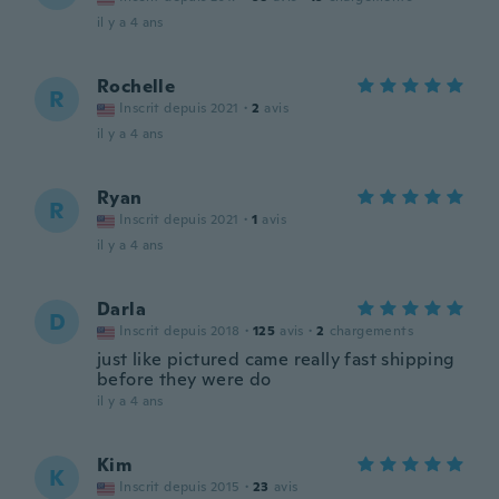
il y a 4 ans
Rochelle
R
Inscrit depuis 2021
·
2
avis
il y a 4 ans
Ryan
R
Inscrit depuis 2021
·
1
avis
il y a 4 ans
Darla
D
Inscrit depuis 2018
·
125
avis
·
2
chargements
just like pictured came really fast shipping
before they were do
il y a 4 ans
Kim
K
Inscrit depuis 2015
·
23
avis