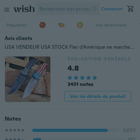
Connexion
Populaires
Vus récemment
Avis clients
USA VENDEUR USA STOCK Fier d'Amérique ne marchez pas sur moi CAMPING EXTÉRIEUR CHASSE EDC 9 "POCHE COUTEAU PLIANT PUNISHER
ÉVALUATION GÉNÉRALE
4.8
3451 notes
Voir les détails du produit
Notes
3,003
310