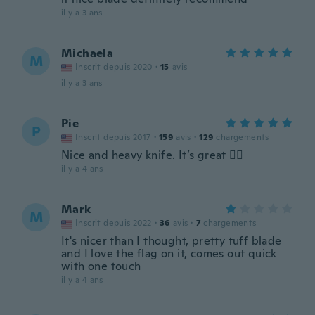
il y a 3 ans
Michaela
M
Inscrit depuis 2020
·
15
avis
il y a 3 ans
Pie
P
Inscrit depuis 2017
·
159
avis
·
129
chargements
Nice and heavy knife. It’s great 👍🏽
il y a 4 ans
Mark
M
Inscrit depuis 2022
·
36
avis
·
7
chargements
It's nicer than I thought, pretty tuff blade
and I love the flag on it, comes out quick
with one touch
il y a 4 ans