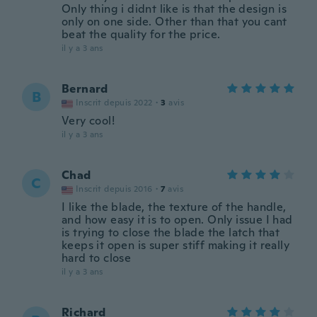
Only thing i didnt like is that the design is
only on one side. Other than that you cant
beat the quality for the price.
il y a 3 ans
Bernard
B
Inscrit depuis 2022
·
3
avis
Very cool!
il y a 3 ans
Chad
C
Inscrit depuis 2016
·
7
avis
I like the blade, the texture of the handle,
and how easy it is to open. Only issue I had
is trying to close the blade the latch that
keeps it open is super stiff making it really
hard to close
il y a 3 ans
Richard