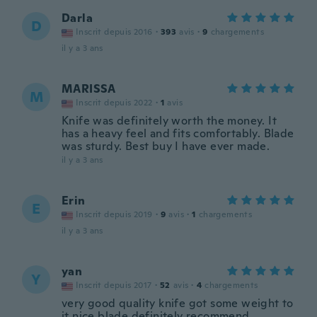
Darla
D
Inscrit depuis 2016
·
393
avis
·
9
chargements
il y a 3 ans
MARISSA
M
Inscrit depuis 2022
·
1
avis
Knife was definitely worth the money. It
has a heavy feel and fits comfortably. Blade
was sturdy. Best buy I have ever made.
il y a 3 ans
Erin
E
Inscrit depuis 2019
·
9
avis
·
1
chargements
il y a 3 ans
yan
Y
Inscrit depuis 2017
·
52
avis
·
4
chargements
very good quality knife got some weight to
it nice blade definitely recommend