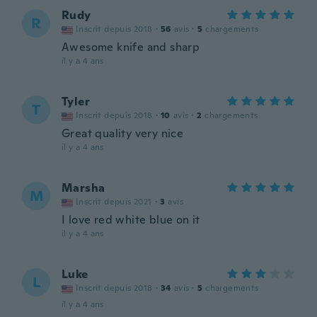
Rudy
R
Inscrit depuis 2018
·
56
avis
·
5
chargements
Awesome knife and sharp
il y a 4 ans
Tyler
T
Inscrit depuis 2018
·
10
avis
·
2
chargements
Great quality very nice
il y a 4 ans
Marsha
M
Inscrit depuis 2021
·
3
avis
I love red white blue on it
il y a 4 ans
Luke
L
Inscrit depuis 2018
·
34
avis
·
5
chargements
il y a 4 ans