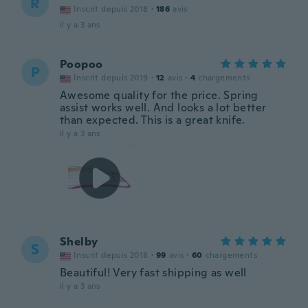
R
Inscrit depuis 2018
·
186
avis
il y a 3 ans
Poopoo
P
Inscrit depuis 2019
·
12
avis
·
4
chargements
Awesome quality for the price. Spring
assist works well. And looks a lot better
than expected. This is a great knife.
il y a 3 ans
Shelby
S
Inscrit depuis 2018
·
99
avis
·
60
chargements
Beautiful! Very fast shipping as well
il y a 3 ans