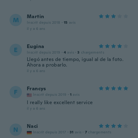
Martin
M
Inscrit depuis 2018
·
15
avis
il y a 6 ans
Eugina
E
Inscrit depuis 2019
·
4
avis
·
3
chargements
Llegó antes de tiempo, igual al de la foto.
Ahora a probarlo.
il y a 6 ans
Francys
F
Inscrit depuis 2019
·
1
avis
I really like excellent service
il y a 6 ans
Naci
N
Inscrit depuis 2017
·
31
avis
·
7
chargements