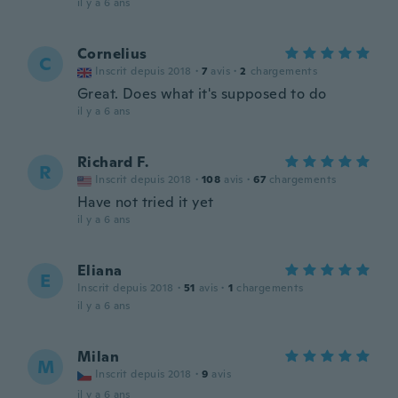
il y a 6 ans
Cornelius
C
Inscrit depuis 2018
·
7
avis
·
2
chargements
Great. Does what it's supposed to do
il y a 6 ans
Richard F.
R
Inscrit depuis 2018
·
108
avis
·
67
chargements
Have not tried it yet
il y a 6 ans
Eliana
E
Inscrit depuis 2018
·
51
avis
·
1
chargements
il y a 6 ans
Milan
M
Inscrit depuis 2018
·
9
avis
il y a 6 ans