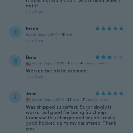
It does not work and it was broken when I
got it
il y a 5 ans
Erich
E
Inscrit depuis 2017
·
18
avis
il y a 5 ans
Bola
B
Inscrit depuis 2020
·
7
avis
·
4
chargements
Worked but static in sound
il y a 6 ans
Jose
J
Inscrit depuis 2016
·
28
avis
·
7
chargements
Was shipped superfast. Surprisingly it
works real good for being So cheap.
Comes with a charger and sounds really
good hooked up to my car stereo. Thank
you