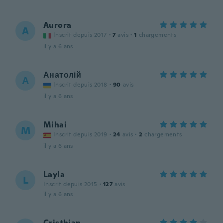
Aurora
A
Inscrit depuis 2017
·
7
avis
·
1
chargements
il y a 6 ans
Анатолій
А
Inscrit depuis 2018
·
90
avis
il y a 6 ans
Mihai
M
Inscrit depuis 2019
·
24
avis
·
2
chargements
il y a 6 ans
Layla
L
Inscrit depuis 2015
·
127
avis
il y a 6 ans
Cristhian