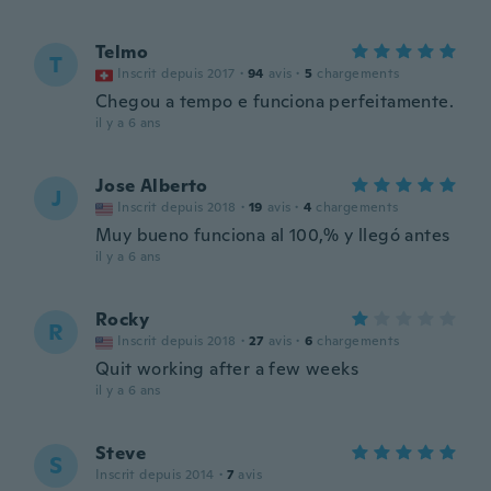
Telmo
T
Inscrit depuis 2017
·
94
avis
·
5
chargements
Chegou a tempo e funciona perfeitamente.
il y a 6 ans
Jose Alberto
J
Inscrit depuis 2018
·
19
avis
·
4
chargements
Muy bueno funciona al 100,% y llegó antes
il y a 6 ans
Rocky
R
Inscrit depuis 2018
·
27
avis
·
6
chargements
Quit working after a few weeks
il y a 6 ans
Steve
S
Inscrit depuis 2014
·
7
avis