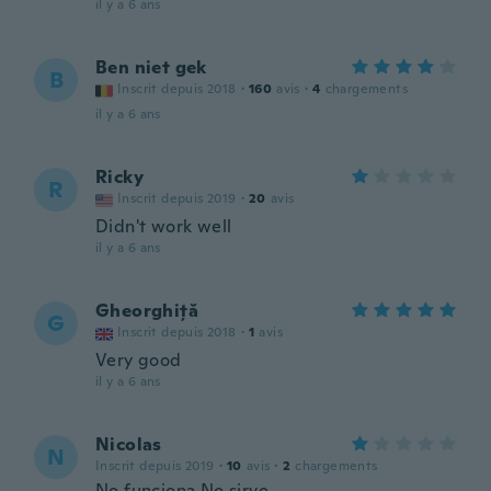
il y a 6 ans
Ben niet gek
B
Inscrit depuis 2018
·
160
avis
·
4
chargements
il y a 6 ans
Ricky
R
Inscrit depuis 2019
·
20
avis
Didn't work well
il y a 6 ans
Gheorghiță
G
Inscrit depuis 2018
·
1
avis
Very good
il y a 6 ans
Nicolas
N
Inscrit depuis 2019
·
10
avis
·
2
chargements
No funciona No sirve