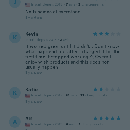
J
Inscrit depuis 2018
·
7
avis
·
2
chargements
No funciona el microfono
il y a 6 ans
Kevin
K
Inscrit depuis 2017
·
2
avis
It worked great until it didn't... Don't know
what happend but after i charged it for the
first time it stopped working :'( Overall
enjoy wish products and this does not
usually happen
il y a 6 ans
Katie
K
Inscrit depuis 2017
·
78
avis
·
21
chargements
il y a 6 ans
Alf
A
Inscrit depuis 2019
·
4
avis
·
1
chargements