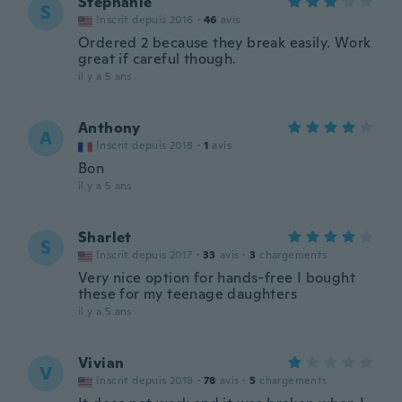
Stephanie
S
Inscrit depuis 2016
·
46
avis
Ordered 2 because they break easily. Work
great if careful though.
il y a 5 ans
Anthony
A
Inscrit depuis 2018
·
1
avis
Bon
il y a 5 ans
Sharlet
S
Inscrit depuis 2017
·
33
avis
·
3
chargements
Very nice option for hands-free I bought
these for my teenage daughters
il y a 5 ans
Vivian
V
Inscrit depuis 2018
·
78
avis
·
5
chargements