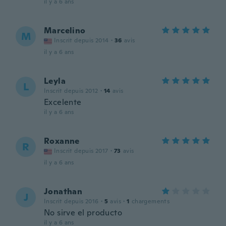
il y a 6 ans
Marcelino
M
Inscrit depuis 2014
·
36
avis
il y a 6 ans
Leyla
L
Inscrit depuis 2012
·
14
avis
Excelente
il y a 6 ans
Roxanne
R
Inscrit depuis 2017
·
73
avis
il y a 6 ans
Jonathan
J
Inscrit depuis 2016
·
5
avis
·
1
chargements
No sirve el producto
il y a 6 ans