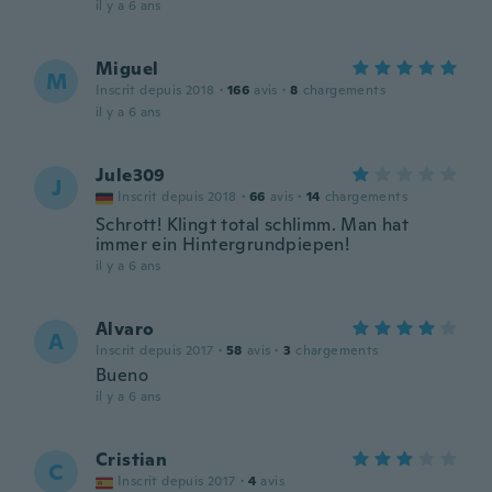
il y a 6 ans
Miguel
M
Inscrit depuis 2018
·
166
avis
·
8
chargements
il y a 6 ans
Jule309
J
Inscrit depuis 2018
·
66
avis
·
14
chargements
Schrott! Klingt total schlimm. Man hat
immer ein Hintergrundpiepen!
il y a 6 ans
Alvaro
A
Inscrit depuis 2017
·
58
avis
·
3
chargements
Bueno
il y a 6 ans
Cristian
C
Inscrit depuis 2017
·
4
avis