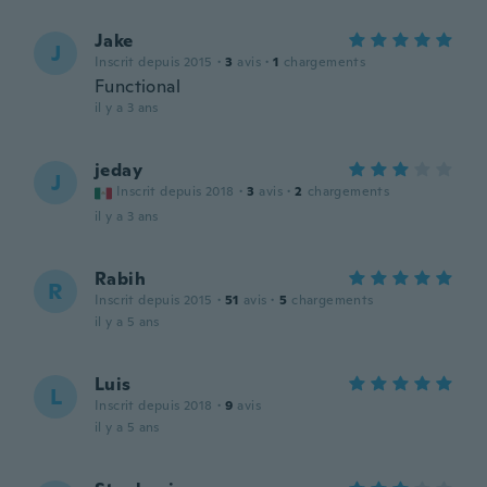
Jake
J
Inscrit depuis 2015
·
3
avis
·
1
chargements
Functional
il y a 3 ans
jeday
J
Inscrit depuis 2018
·
3
avis
·
2
chargements
il y a 3 ans
Rabih
R
Inscrit depuis 2015
·
51
avis
·
5
chargements
il y a 5 ans
Luis
L
Inscrit depuis 2018
·
9
avis
il y a 5 ans