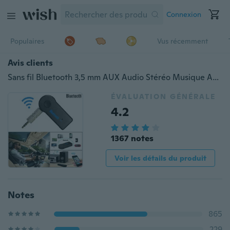
Connexion
Populaires
Vus récemment
Avis clients
Sans fil Bluetooth 3,5 mm AUX Audio Stéréo Musique Accueil Récepteur De Voiture Adaptateur Mic Magic
ÉVALUATION GÉNÉRALE
4.2
1367 notes
Voir les détails du produit
Notes
865
229