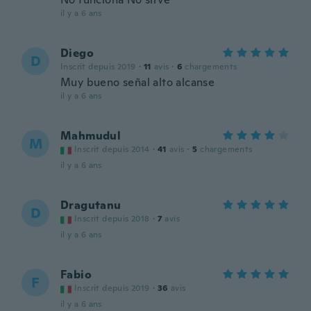
il y a 6 ans
Diego
D
Inscrit depuis 2019
·
11
avis
·
6
chargements
Muy bueno señal alto alcanse
il y a 6 ans
Mahmudul
M
Inscrit depuis 2014
·
41
avis
·
5
chargements
il y a 6 ans
Dragutanu
D
Inscrit depuis 2018
·
7
avis
il y a 6 ans
Fabio
F
Inscrit depuis 2019
·
36
avis
il y a 6 ans