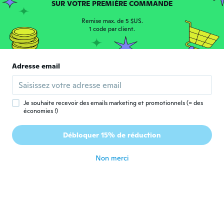
il y a 6 ans
SUR VOTRE PREMIÈRE COMMANDE
Remise max. de 5 $US.
1 code par client.
Adresse email
Victor
V
Inscrit depuis 2019
·
7
avis
·
5
chargements
il y a 6 ans
Je souhaite recevoir des emails marketing et promotionnels (= des
économies !)
Benoit
B
Débloquer 15% de réduction
Inscrit depuis 2016
·
55
avis
·
2
chargements
il y a 6 ans
Non merci
Adamari
A
Inscrit depuis 2017
·
6
avis
It works really well I recommend
il y a 6 ans