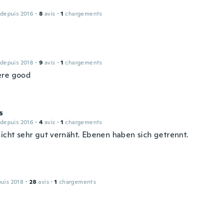
 depuis 2016
·
8
avis
·
1
chargements
 depuis 2018
·
9
avis
·
1
chargements
ere good
s
 depuis 2016
·
4
avis
·
1
chargements
nicht sehr gut vernäht. Ebenen haben sich getrennt.
puis 2018
·
28
avis
·
1
chargements