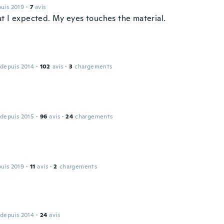
puis 2019
·
7
avis
t I expected. My eyes touches the material.
 depuis 2014
·
102
avis
·
3
chargements
 depuis 2015
·
96
avis
·
24
chargements
puis 2019
·
11
avis
·
2
chargements
 depuis 2014
·
24
avis