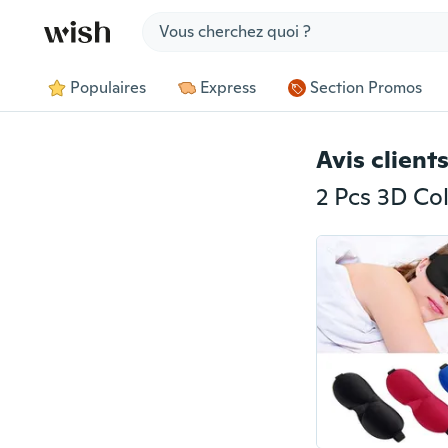
Jump to section
Populaires
Express
Section Promos
Avis client