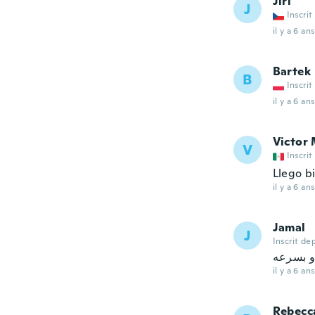
Jiří
J
Inscrit
il y a 6 ans
Bartek
B
Inscrit
il y a 6 ans
Victor
V
Inscrit
Llego b
il y a 6 ans
Jamal
J
Inscrit de
 بسرعه
il y a 6 ans
Rebecc