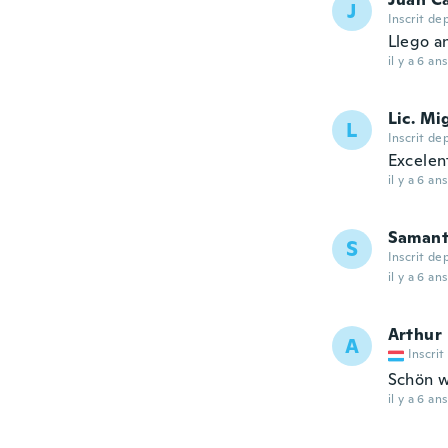
J
Inscrit de
Llego a
il y a 6 ans
Lic. M
L
Inscrit de
Excelen
il y a 6 ans
Saman
S
Inscrit de
il y a 6 ans
Arthur
A
Inscrit
Schön w
il y a 6 ans