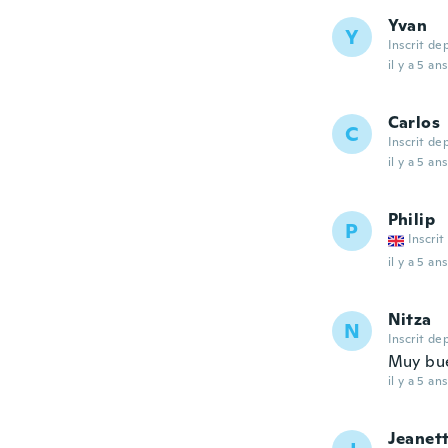
Yvan
Y
Inscrit de
il y a 5 ans
Carlos
C
Inscrit de
il y a 5 ans
Philip
P
Inscrit
il y a 5 ans
Nitza
N
Inscrit de
Muy bu
il y a 5 ans
Jeanet