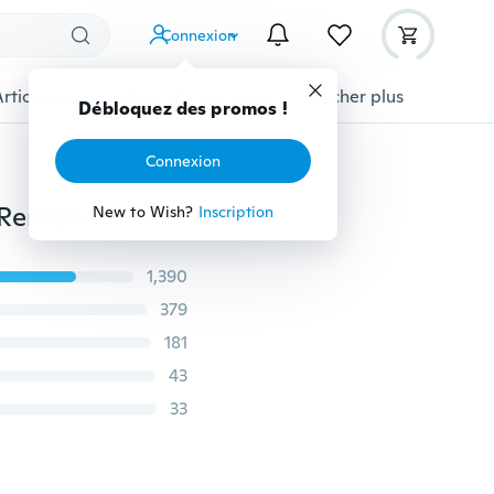
Connexion
Articles pour animaux domestiques
Afficher plus
Débloquez des promos !
Connexion
2 Pcs 3D Coloré Masque Pour Les Yeux Voyage Doux Rembourré Sommeil Ombre Couverture Repos Détendez-vous Dormir Les Yeux Bandés
New to Wish?
Inscription
1,390
379
181
43
33