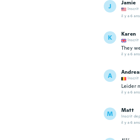
Jamie
J
Inscrit
il y a 6 ans
Karen
K
Inscrit
They w
il y a 6 ans
Andrea
A
Inscrit
Leider 
il y a 6 ans
Matt
M
Inscrit de
il y a 6 ans