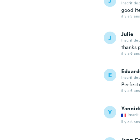
J
Inscrit de
good it
il y a 5 ans
Julie
J
Inscrit de
thanks 
il y a 6 ans
Eduard
E
Inscrit de
Perfect
il y a 6 ans
Yannic
Y
Inscrit
il y a 6 ans
Juan C