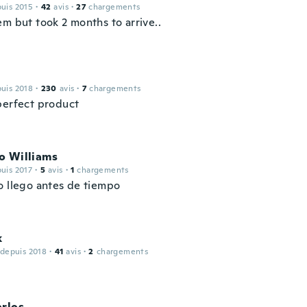
puis 2015
·
42
avis
·
27
chargements
em but took 2 months to arrive..
puis 2018
·
230
avis
·
7
chargements
perfect product
o Williams
puis 2017
·
5
avis
·
1
chargements
o llego antes de tiempo
k
 depuis 2018
·
41
avis
·
2
chargements
arlos