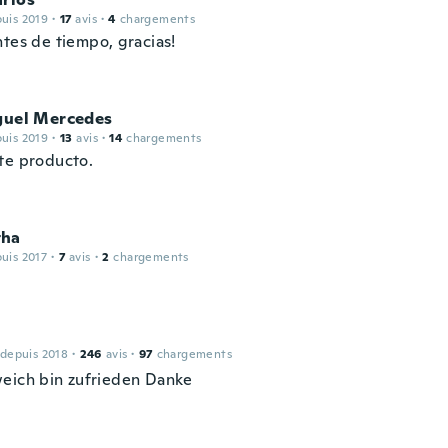
puis 2019
·
17
avis
·
4
chargements
ntes de tiempo, gracias!
iguel Mercedes
puis 2019
·
13
avis
·
14
chargements
te producto.
tha
puis 2017
·
7
avis
·
2
chargements
 depuis 2018
·
246
avis
·
97
chargements
eich bin zufrieden Danke