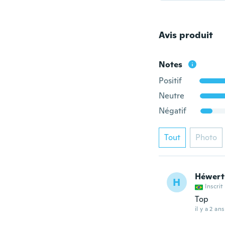
Avis produit
Notes
Positif
Neutre
Négatif
Tout
Photo
Héwert
H
Inscrit
Top
il y a 2 ans