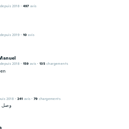
 depuis 2018
·
497
avis
 depuis 2019
·
10
avis
 Manuel
 depuis 2018
·
159
avis
·
135
chargements
ien
puis 2018
·
241
avis
·
79
chargements
وصل و
a