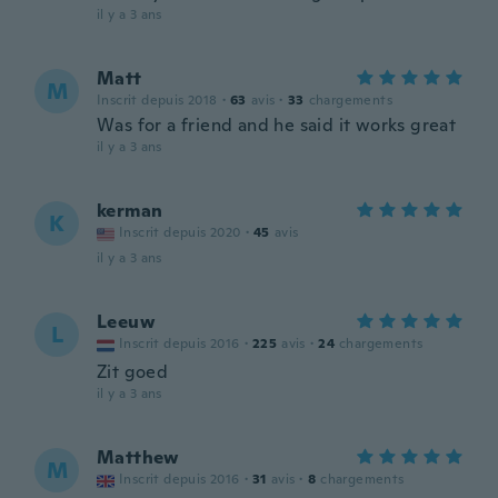
il y a 3 ans
Matt
M
Inscrit depuis 2018
·
63
avis
·
33
chargements
Was for a friend and he said it works great
il y a 3 ans
kerman
K
Inscrit depuis 2020
·
45
avis
il y a 3 ans
Leeuw
L
Inscrit depuis 2016
·
225
avis
·
24
chargements
Zit goed
il y a 3 ans
Matthew
M
Inscrit depuis 2016
·
31
avis
·
8
chargements