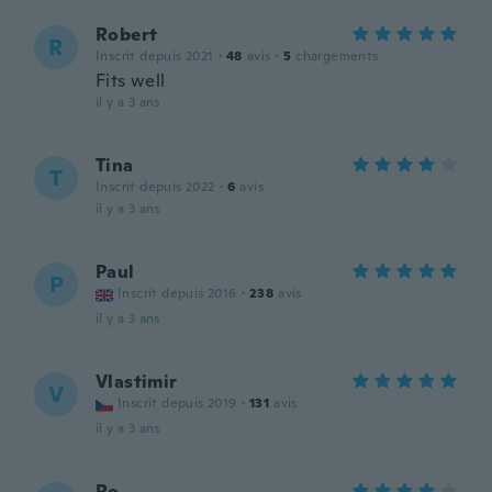
Robert
R
Inscrit depuis 2021
·
48
avis
·
5
chargements
Fits well
il y a 3 ans
Tina
T
Inscrit depuis 2022
·
6
avis
il y a 3 ans
Paul
P
Inscrit depuis 2016
·
238
avis
il y a 3 ans
Vlastimir
V
Inscrit depuis 2019
·
131
avis
il y a 3 ans
Ro