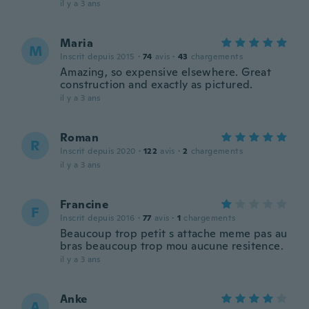
il y a 3 ans
Maria
M
Inscrit depuis 2015
·
74
avis
·
43
chargements
Amazing, so expensive elsewhere. Great
construction and exactly as pictured.
il y a 3 ans
Roman
R
Inscrit depuis 2020
·
122
avis
·
2
chargements
il y a 3 ans
Francine
F
Inscrit depuis 2016
·
77
avis
·
1
chargements
Beaucoup trop petit s attache meme pas au
bras beaucoup trop mou aucune resitence.
il y a 3 ans
Anke
A