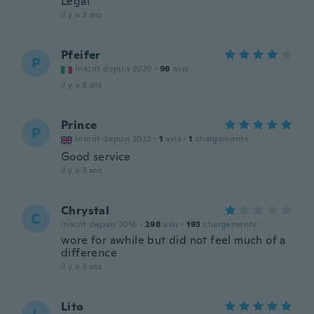
Legal
il y a 3 ans
Pfeifer
P
Inscrit depuis 2020
·
98
avis
il y a 3 ans
Prince
P
Inscrit depuis 2022
·
1
avis
·
1
chargements
Good service
il y a 3 ans
Chrystal
C
Inscrit depuis 2018
·
298
avis
·
193
chargements
wore for awhile but did not feel much of a
difference
il y a 3 ans
Lito