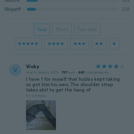
Neutre
269
Négatif
228
Tout
Photo
Très utile
Vicky
V
Inscrit depuis 2015
·
717
avis
·
667
chargements
I have 1 for myself that hubby kept taking
so got him his own. The shoulder strap
takes abit to get the hang of
il y a 3 mois