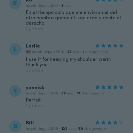
R
Inscrit depuis 2014
·
5
avis
En el tiempo solo que me enviaron el del
otro hombro.queria el izquierdo y recibí el
derecho
il y a 3 ans
Leslie
L
Inscrit depuis 2018
·
22
avis
·
1
chargements
I use it for keeping my shoulder warm
thank you
il y a 3 ans
yannick
Y
Inscrit depuis 2018
·
39
avis
·
11
chargements
Parfait.
il y a 3 ans
Bill
B
Inscrit depuis 2019
·
128
avis
·
50
chargements