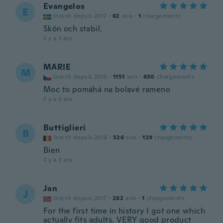
Evangelos
E
Inscrit depuis 2017
·
62
avis
·
1
chargements
Skön och stabil.
il y a 3 ans
MARIE
M
Inscrit depuis 2015
·
1151
avis
·
630
chargements
Moc to pomáhá na bolavé rameno
il y a 3 ans
Buttiglieri
B
Inscrit depuis 2018
·
526
avis
·
129
chargements
Bien
il y a 3 ans
Jan
J
Inscrit depuis 2017
·
282
avis
·
1
chargements
For the first time in history I got one which
actually fits adults. VERY good product