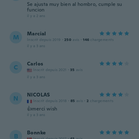
Se ajusta muy bien al hombro, cumple su
funcion
il y a 2 ans
Marcial
M
Inscrit depuis 2019
·
250
avis
·
146
chargements
il y a 3 ans
Carlos
C
Inscrit depuis 2021
·
35
avis
il y a 3 ans
NICOLAS
N
Inscrit depuis 2018
·
85
avis
·
2
chargements
👍merci wish
il y a 3 ans
Bonnke
B
Inscrit depuis 2017
·
43
avis