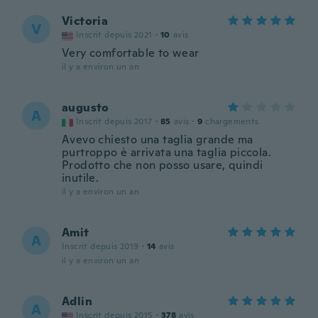
Victoria
V
Inscrit depuis 2021
·
10
avis
Very comfortable to wear
il y a environ un an
augusto
A
Inscrit depuis 2017
·
85
avis
·
9
chargements
Avevo chiesto una taglia grande ma
purtroppo è arrivata una taglia piccola.
Prodotto che non posso usare, quindi
inutile.
il y a environ un an
Amit
A
Inscrit depuis 2019
·
14
avis
il y a environ un an
Adlin
A
Inscrit depuis 2015
·
378
avis