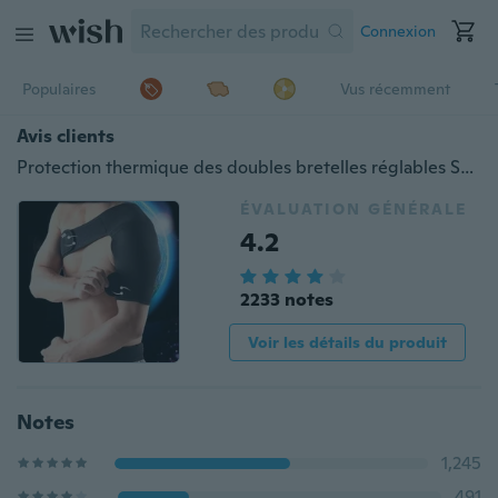
Connexion
Populaires
Vus récemment
Avis clients
Protection thermique des doubles bretelles réglables Sports Hommes et femmes Une bandoulière Basketball Badminton
ÉVALUATION GÉNÉRALE
4.2
2233 notes
Voir les détails du produit
Notes
1,245
491