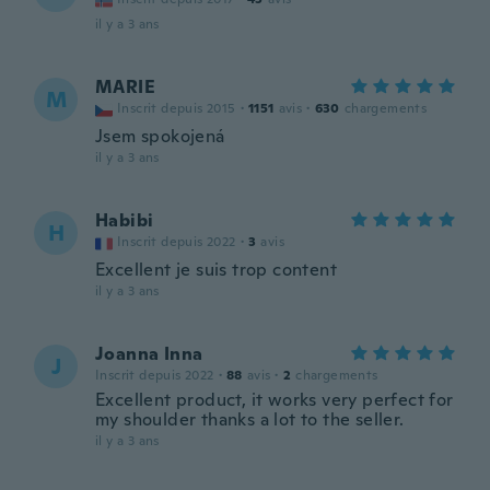
il y a 3 ans
MARIE
M
Inscrit depuis 2015
·
1151
avis
·
630
chargements
Jsem spokojená
il y a 3 ans
Habibi
H
Inscrit depuis 2022
·
3
avis
Excellent je suis trop content
il y a 3 ans
Joanna Inna
J
Inscrit depuis 2022
·
88
avis
·
2
chargements
Excellent product, it works very perfect for
my shoulder thanks a lot to the seller.
il y a 3 ans