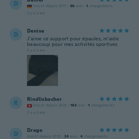
D
Inscrit depuis 2017
·
96
avis
·
1
chargements
il y a 2 ans
Denise
D
J’aime ce support pour épaules, m’aide
beaucoup pour mes activités sportives
il y a 2 ans
Rindlisbacher
R
Inscrit depuis 2022
·
163
avis
·
1
chargements
il y a 2 ans
Drago
D
Inscrit depuis 2019
·
24
avis
·
4
chargements