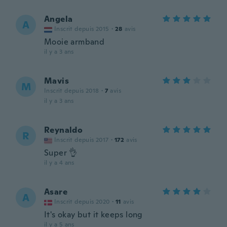
Angela
A
Inscrit depuis 2015
·
28
avis
Mooie armband
il y a 3 ans
Mavis
M
Inscrit depuis 2018
·
7
avis
il y a 3 ans
Reynaldo
R
Inscrit depuis 2017
·
172
avis
Super 👌
il y a 4 ans
Asare
A
Inscrit depuis 2020
·
11
avis
It's okay but it keeps long
il y a 5 ans