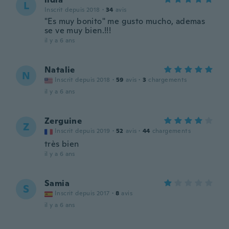
L
Inscrit depuis 2018
·
34
avis
"Es muy bonito" me gusto mucho, ademas
se ve muy bien.!!!
il y a 6 ans
Natalie
N
Inscrit depuis 2018
·
59
avis
·
3
chargements
il y a 6 ans
Zerguine
Z
Inscrit depuis 2019
·
52
avis
·
44
chargements
très bien
il y a 6 ans
Samia
S
Inscrit depuis 2017
·
8
avis
il y a 6 ans