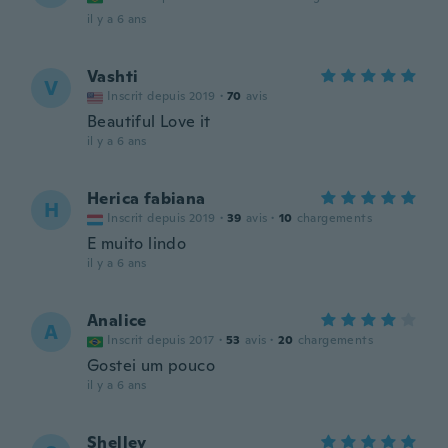
il y a 6 ans
Vashti
V
Inscrit depuis 2019
·
70
avis
Beautiful Love it
il y a 6 ans
Herica fabiana
H
Inscrit depuis 2019
·
39
avis
·
10
chargements
E muito lindo
il y a 6 ans
Analice
A
Inscrit depuis 2017
·
53
avis
·
20
chargements
Gostei um pouco
il y a 6 ans
Shelley