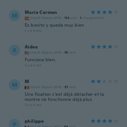
Maria Carmen
M
Inscrit depuis 2019
·
112
avis
·
1
chargements
Es bonito y queda muy bien
il y a 6 ans
Aidee
A
Inscrit depuis 2018
·
10
avis
Funciona bien.
il y a 6 ans
M
M
Inscrit depuis 2018
·
37
avis
Une fixation c'est déjà détacher et la
montre ne fonctionne déjà plus
il y a 6 ans
philippe
P
Inscrit depuis 2017
·
54
avis