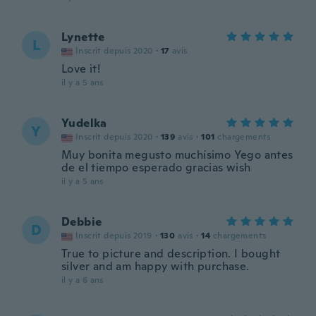
Lynette
L
Inscrit depuis 2020
·
17
avis
Love it!
il y a 5 ans
Yudelka
Y
Inscrit depuis 2020
·
139
avis
·
101
chargements
Muy bonita megusto muchísimo Yego antes
de el tiempo esperado gracias wish
il y a 5 ans
Debbie
D
Inscrit depuis 2019
·
130
avis
·
14
chargements
True to picture and description. I bought
silver and am happy with purchase.
il y a 6 ans