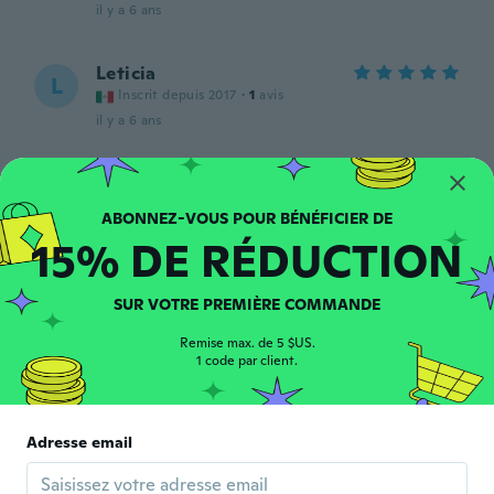
il y a 6 ans
Leticia
L
Inscrit depuis 2017
·
1
avis
il y a 6 ans
海老原
海
Inscrit depuis 2019
·
16
avis
nice
15% DE RÉDUCTION
il y a 6 ans
SUR VOTRE PREMIÈRE COMMANDE
André
A
Inscrit depuis 2014
·
31
avis
Remise max. de 5 $US.
1 code par client.
il y a 6 ans
Gerry
G
Adresse email
Inscrit depuis 2019
·
38
avis
Thanks but late arrival
il y a 6 ans