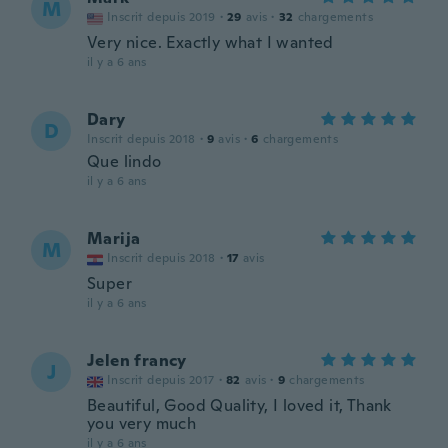
M
Inscrit depuis 2019
·
29
avis
·
32
chargements
Very nice. Exactly what I wanted
il y a 6 ans
Dary
D
Inscrit depuis 2018
·
9
avis
·
6
chargements
Que lindo
il y a 6 ans
Marija
M
Inscrit depuis 2018
·
17
avis
Super
il y a 6 ans
Jelen francy
J
Inscrit depuis 2017
·
82
avis
·
9
chargements
Beautiful, Good Quality, I loved it, Thank
you very much
il y a 6 ans