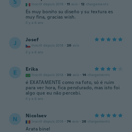
S
Inscrit depuis 2019
·
11
avis
·
12
chargements
Es muy bonito su diseño y su textura es
muy fina, gracias wish.
il y a 6 ans
Josef
J
Inscrit depuis 2018
·
20
avis
il y a 6 ans
Erika
E
Inscrit depuis 2018
·
30
avis
·
14
chargements
é EXATAMENTE como na foto, só é ruim
para ver hora, fica pendurado, mas isto foi
algo que eu não percebi.
il y a 6 ans
Nicolaev
N
Inscrit depuis 2018
·
74
avis
·
28
chargements
Arata bine!