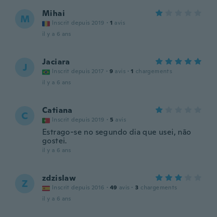
Mihai
M
Inscrit depuis 2019
·
1
avis
il y a 6 ans
Jaciara
J
Inscrit depuis 2017
·
9
avis
·
1
chargements
il y a 6 ans
Catiana
C
Inscrit depuis 2019
·
5
avis
Estrago-se no segundo dia que usei, não
gostei.
il y a 6 ans
zdzislaw
Z
Inscrit depuis 2016
·
49
avis
·
3
chargements
il y a 6 ans