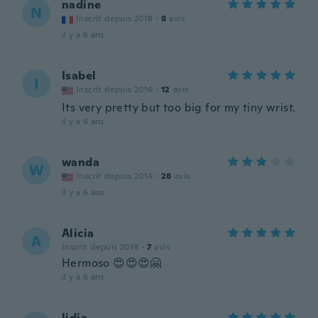
nadine
N
Inscrit depuis 2018
·
8
avis
il y a 6 ans
Isabel
I
Inscrit depuis 2016
·
12
avis
Its very pretty but too big for my tiny wrist.
il y a 6 ans
wanda
W
Inscrit depuis 2014
·
28
avis
il y a 6 ans
Alicia
A
Inscrit depuis 2019
·
7
avis
Hermoso 😍😍😍🤗
il y a 6 ans
lidia