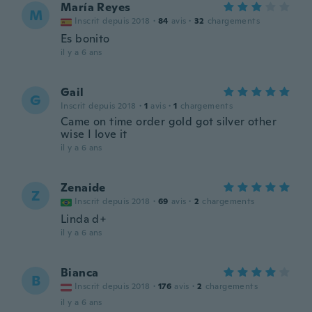
María Reyes
M
Inscrit depuis 2018
·
84
avis
·
32
chargements
Es bonito
il y a 6 ans
Gail
G
Inscrit depuis 2018
·
1
avis
·
1
chargements
Came on time order gold got silver other
wise I love it
il y a 6 ans
Zenaide
Z
Inscrit depuis 2018
·
69
avis
·
2
chargements
Linda d+
il y a 6 ans
Bianca
B
Inscrit depuis 2018
·
176
avis
·
2
chargements
il y a 6 ans