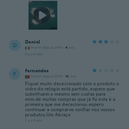
Daniel
D
Inscrit depuis 2016
·
4
avis
il y a 6 ans
fernandes
F
Inscrit depuis 2019
·
12
avis
Fiquei muito dececionado com o produto o
vidro do relógio está partido, espero que
substituem o mesmo sem custas para
mim.de muitas compras que já fiz esta é a
primeira que me dececionou espero
continuar a comprarve confiar nos vossos
produtos.Um Abraço
il y a 6 ans