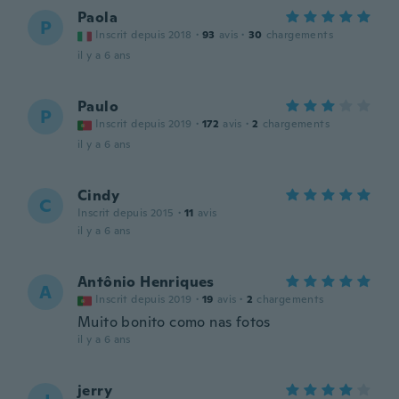
Paola
P
Inscrit depuis 2018
·
93
avis
·
30
chargements
il y a 6 ans
Paulo
P
Inscrit depuis 2019
·
172
avis
·
2
chargements
il y a 6 ans
Cindy
C
Inscrit depuis 2015
·
11
avis
il y a 6 ans
Antônio Henriques
A
Inscrit depuis 2019
·
19
avis
·
2
chargements
Muito bonito como nas fotos
il y a 6 ans
jerry