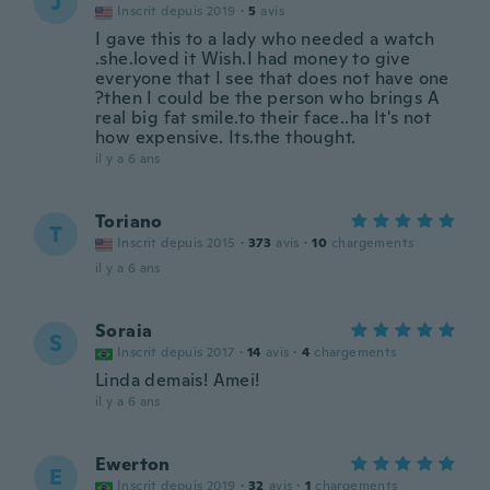
J
Inscrit depuis 2019
·
5
avis
I gave this to a lady who needed a watch
.she.loved it Wish.I had money to give
everyone that I see that does not have one
?then I could be the person who brings A
real big fat smile.to their face..ha It's not
how expensive. Its.the thought.
il y a 6 ans
Toriano
T
Inscrit depuis 2015
·
373
avis
·
10
chargements
il y a 6 ans
Soraia
S
Inscrit depuis 2017
·
14
avis
·
4
chargements
Linda demais! Amei!
il y a 6 ans
Ewerton
E
Inscrit depuis 2019
·
32
avis
·
1
chargements