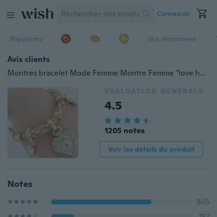
Connexion
Populaires
Vus récemment
Avis clients
Montres bracelet Mode Femme Montre Femme "love heart" Montre quartz ronde
ÉVALUATION GÉNÉRALE
4.5
1205 notes
Voir les détails du produit
Notes
865
187