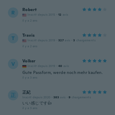
Robert
R
Inscrit depuis 2015
·
12
avis
il y a 2 ans
Travis
T
Inscrit depuis 2019
·
327
avis
·
3
chargements
il y a 2 ans
Volker
V
Inscrit depuis 2019
·
40
avis
Gute Passform, werde noch mehr kaufen.
il y a 3 ans
正紀
正
Inscrit depuis 2020
·
383
avis
·
9
chargements
いい感じです👍
il y a 3 ans