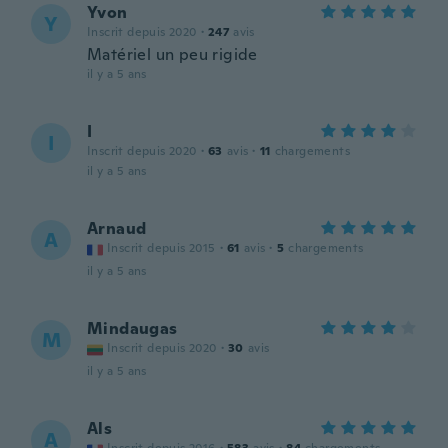
Yvon
Y
Inscrit depuis 2020
·
247
avis
Matériel un peu rigide
il y a 5 ans
I
I
Inscrit depuis 2020
·
63
avis
·
11
chargements
il y a 5 ans
Arnaud
A
Inscrit depuis 2015
·
61
avis
·
5
chargements
il y a 5 ans
Mindaugas
M
Inscrit depuis 2020
·
30
avis
il y a 5 ans
Als
A