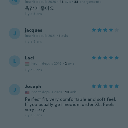
Inscrit depuis 2020
·
48
avis
·
33
chargements
촉감이 좋아요
il y a 5 ans
jacques
J
Inscrit depuis 2021
·
1
avis
il y a 5 ans
Laci
L
Inscrit depuis 2016
·
2
avis
il y a 5 ans
Joseph
J
Inscrit depuis 2020
·
10
avis
Perfect fit, very comfortable and soft feel.
If you usually get medium order XL. Feels
very sexy
il y a 5 ans