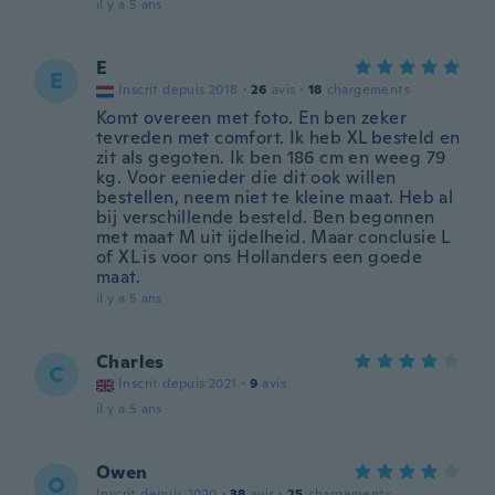
il y a 5 ans
E
E
Inscrit depuis 2018
·
26
avis
·
18
chargements
Komt overeen met foto. En ben zeker
tevreden met comfort. Ik heb XL besteld en
zit als gegoten. Ik ben 186 cm en weeg 79
kg. Voor eenieder die dit ook willen
bestellen, neem niet te kleine maat. Heb al
bij verschillende besteld. Ben begonnen
met maat M uit ijdelheid. Maar conclusie L
of XL is voor ons Hollanders een goede
maat.
il y a 5 ans
Charles
C
Inscrit depuis 2021
·
9
avis
il y a 5 ans
Owen
O
Inscrit depuis 2020
·
38
avis
·
25
chargements