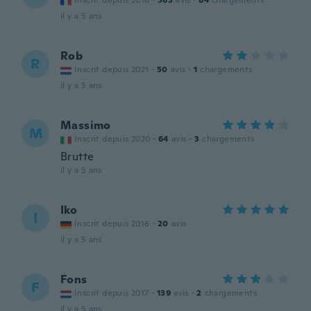
Inscrit depuis 2016
·
583
avis
·
84
chargements
il y a 5 ans
Rob
R
Inscrit depuis 2021
·
50
avis
·
1
chargements
il y a 5 ans
Massimo
M
Inscrit depuis 2020
·
64
avis
·
3
chargements
Brutte
il y a 5 ans
Iko
I
Inscrit depuis 2016
·
20
avis
il y a 5 ans
Fons
F
Inscrit depuis 2017
·
139
avis
·
2
chargements
il y a 5 ans