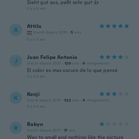
Sieht gut aus, paßt sehr gut 👍
il y a 5 ans
Attila
A
Inscrit depuis 2020
·
5
avis
il y a 5 ans
Juan Felipe Antonio
J
Inscrit depuis 2020
·
120
avis
·
9
chargements
El color es mas oscuro de lo que pensé
il y a 5 ans
Kenji
K
Inscrit depuis 2019
·
322
avis
·
4
chargements
il y a 5 ans
Robyn
R
Inscrit depuis 2017
·
17
avis
Way to small and nothing like the picture