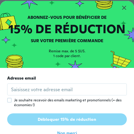
Samuel
S
Inscrit depuis 2018
·
35
avis
·
16
chargements
Très agréable à porter et très sexy.
15% DE RÉDUCTION
il y a 5 ans
SUR VOTRE PREMIÈRE COMMANDE
Luc
L
Inscrit depuis 2018
·
5
avis
Remise max. de 5 $US.
A recommander au besoin
1 code par client.
il y a 5 ans
Shaun
Adresse email
S
Inscrit depuis 2015
·
17
avis
·
2
chargements
You can not see anything past the material
il y a 5 ans
Je souhaite recevoir des emails marketing et promotionnels (= des
économies !)
Thomas
T
Débloquer 15% de réduction
Inscrit depuis 2014
·
12
avis
·
11
chargements
il y a 5 ans
Non merci