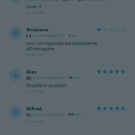
Love it
il y a 5 ans
Graziano
G
Inscrit depuis 2018
·
1
avis
non corrisponde assolutamente
all'immagine
il y a 5 ans
Alex
A
Inscrit depuis 2020
·
14
avis
Excellent product
il y a 5 ans
Alfred
A
Inscrit depuis 2017
·
115
avis
il y a 5 ans