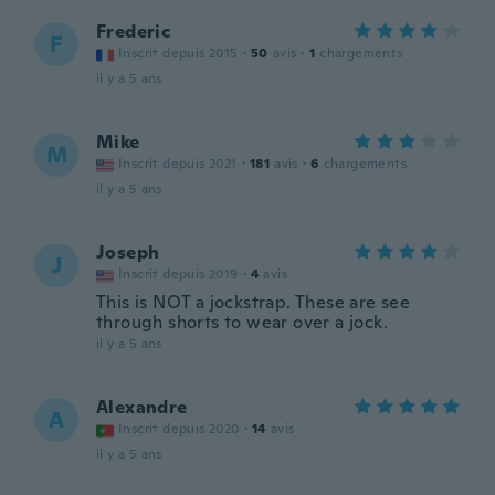
Frederic
F
Inscrit depuis 2015
·
50
avis
·
1
chargements
il y a 5 ans
Mike
M
Inscrit depuis 2021
·
181
avis
·
6
chargements
il y a 5 ans
Joseph
J
Inscrit depuis 2019
·
4
avis
This is NOT a jockstrap. These are see
through shorts to wear over a jock.
il y a 5 ans
Alexandre
A
Inscrit depuis 2020
·
14
avis
il y a 5 ans