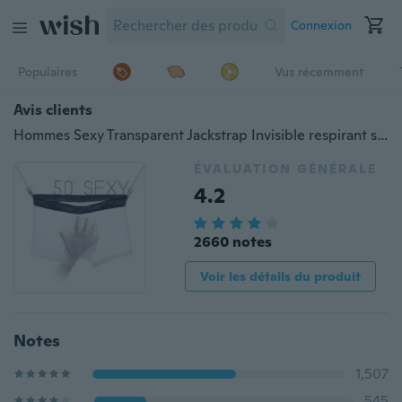
Connexion
Populaires
Vus récemment
Avis clients
Hommes Sexy Transparent Jackstrap Invisible respirant sous-vêtements en soie Boxer Shorts f ou jeunes hommes
ÉVALUATION GÉNÉRALE
4.2
2660 notes
Voir les détails du produit
Notes
1,507
545