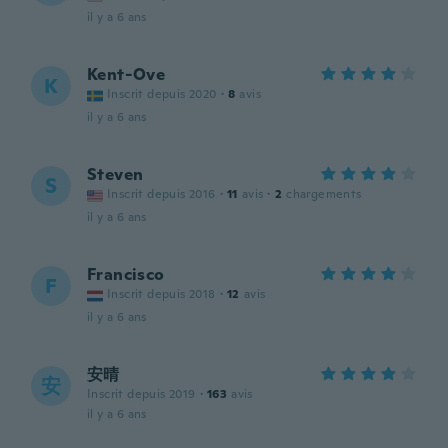
il y a 6 ans
Kent-Ove
K
Inscrit depuis 2020
·
8
avis
il y a 6 ans
Steven
S
Inscrit depuis 2016
·
11
avis
·
2
chargements
il y a 6 ans
Francisco
F
Inscrit depuis 2018
·
12
avis
il y a 6 ans
安晴
安
Inscrit depuis 2019
·
163
avis
il y a 6 ans