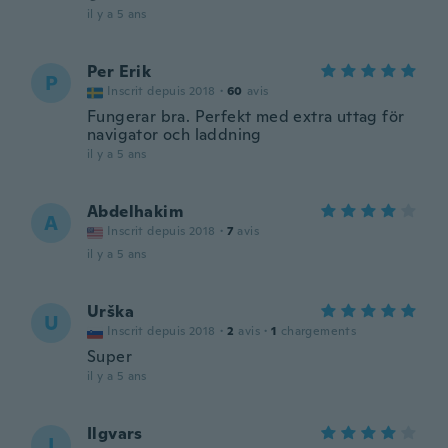
il y a 5 ans
Per Erik
P
Inscrit depuis 2018
·
60
avis
Fungerar bra. Perfekt med extra uttag för
navigator och laddning
il y a 5 ans
Abdelhakim
A
Inscrit depuis 2018
·
7
avis
il y a 5 ans
Urška
U
Inscrit depuis 2018
·
2
avis
·
1
chargements
Super
il y a 5 ans
Ilgvars
I