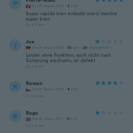
Pierre-Alain
P
Inscrit depuis 2019
·
2
avis
Super rapide bien emballé merci marche
super bien
il y a 6 ans
Joe
J
Inscrit depuis 2014
·
52
avis
·
20
chargements
Leider ohne Funktion, auch nicht nach
Sicherung wechseln, ist defekt
il y a 6 ans
Roman
R
Inscrit depuis 2016
·
4
avis
il y a 6 ans
Ragu
R
Inscrit depuis 2017
·
4
avis
il y a 6 ans