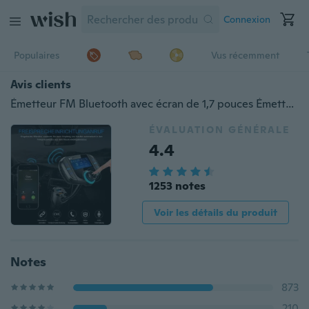
Connexion
Populaires
Vus récemment
Avis clients
Émetteur FM Bluetooth avec écran de 1,7 pouces Émetteur FM BT70 amélioré avec émetteur FM sans fil Charge3.0 rapide pour voiture (Chargeur de voiture USB Entrée AUX Fente pour carte TF Appel mains libres)
ÉVALUATION GÉNÉRALE
4.4
1253 notes
Voir les détails du produit
Notes
873
210