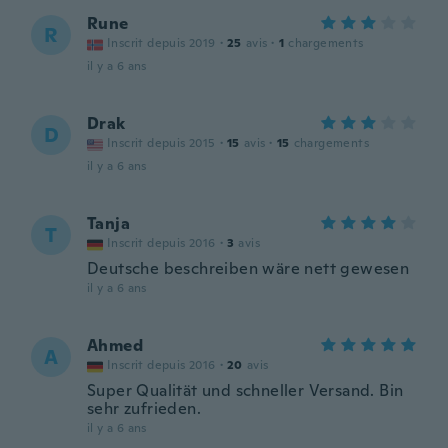
Rune
R
Inscrit depuis 2019
·
25
avis
·
1
chargements
il y a 6 ans
Drak
D
Inscrit depuis 2015
·
15
avis
·
15
chargements
il y a 6 ans
Tanja
T
Inscrit depuis 2016
·
3
avis
Deutsche beschreiben wäre nett gewesen
il y a 6 ans
Ahmed
A
Inscrit depuis 2016
·
20
avis
Super Qualität und schneller Versand. Bin
sehr zufrieden.
il y a 6 ans