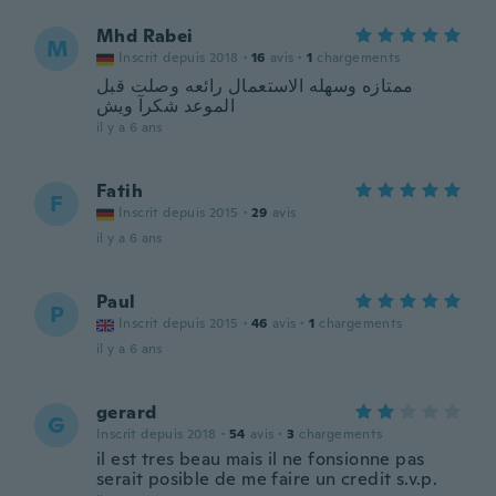
Mhd Rabei
M
Inscrit depuis 2018
·
16
avis
·
1
chargements
ممتازه وسهله الاستعمال رائعه وصلت قبل
الموعد شكرآ ويش
il y a 6 ans
Fatih
F
Inscrit depuis 2015
·
29
avis
il y a 6 ans
Paul
P
Inscrit depuis 2015
·
46
avis
·
1
chargements
il y a 6 ans
gerard
G
Inscrit depuis 2018
·
54
avis
·
3
chargements
il est tres beau mais il ne fonsionne pas
serait posible de me faire un credit s.v.p.