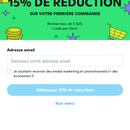
15% DE RÉDUCTION
SUR VOTRE PREMIÈRE COMMANDE
Sandra
S
Inscrit depuis 2016
·
50
avis
·
1
chargements
Remise max. de 5 $US.
Perfecto y como lo ilustrado.
1 code par client.
il y a 6 ans
alex
Adresse email
A
Inscrit depuis 2017
·
3
avis
Muy bueno funciona al 100 lo recomiendo
il y a 6 ans
Je souhaite recevoir des emails marketing et promotionnels (= des
économies !)
Adel
A
Débloquer 15% de réduction
Inscrit depuis 2018
·
1
avis
il y a 6 ans
Non merci
Mohammed
M
Inscrit depuis 2018
·
1
avis
·
1
chargements
Excellent service, very professional