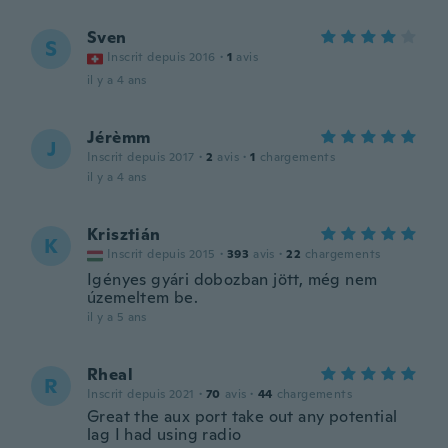
Sven
S
Inscrit depuis 2016
·
1
avis
il y a 4 ans
Jérèmm
J
Inscrit depuis 2017
·
2
avis
·
1
chargements
il y a 4 ans
Krisztián
K
Inscrit depuis 2015
·
393
avis
·
22
chargements
Igényes gyári dobozban jött, még nem
územeltem be.
il y a 5 ans
Rheal
R
Inscrit depuis 2021
·
70
avis
·
44
chargements
Great the aux port take out any potential
lag I had using radio