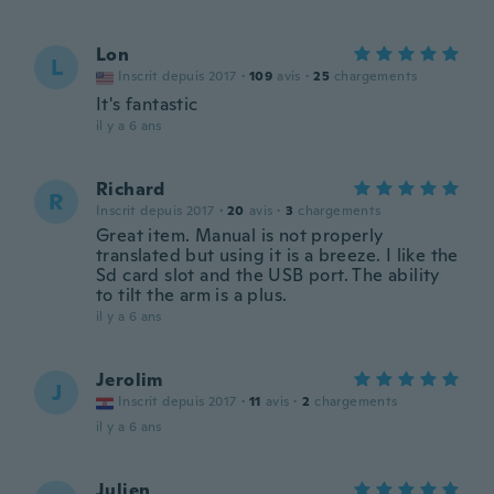
Lon
L
Inscrit depuis 2017
·
109
avis
·
25
chargements
It's fantastic
il y a 6 ans
Richard
R
Inscrit depuis 2017
·
20
avis
·
3
chargements
Great item. Manual is not properly
translated but using it is a breeze. I like the
Sd card slot and the USB port. The ability
to tilt the arm is a plus.
il y a 6 ans
Jerolim
J
Inscrit depuis 2017
·
11
avis
·
2
chargements
il y a 6 ans
Julien