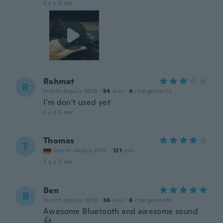
il y a 5 ans
Rahmat
R
Inscrit depuis 2019
·
54
avis
·
4
chargements
I'm don't used yet
il y a 5 ans
Thomas
T
Inscrit depuis 2015
·
121
avis
il y a 5 ans
Ben
B
Inscrit depuis 2018
·
36
avis
·
6
chargements
Awesome Bluetooth and awesome sound
👍