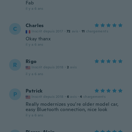
Fab
il y a 6 ans
Charles
C
Inscrit depuis 2017
·
72
avis
·
11
chargements
Okay thanx
il y a 6 ans
Rigo
R
Inscrit depuis 2018
·
2
avis
il y a 6 ans
Patrick
P
Inscrit depuis 2018
·
6
avis
·
4
chargements
Really modernizes you’re older model car,
easy Bluetooth connection, nice look
il y a 6 ans