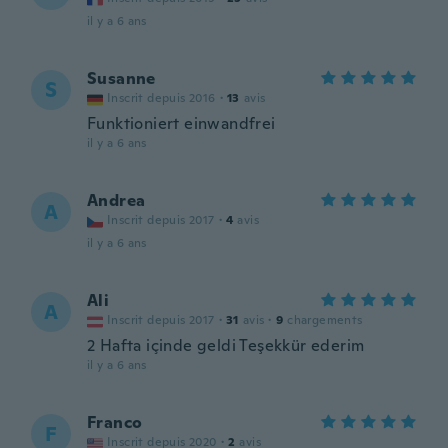
il y a 6 ans
Susanne
S
Inscrit depuis 2016
·
13
avis
Funktioniert einwandfrei
il y a 6 ans
Andrea
A
Inscrit depuis 2017
·
4
avis
il y a 6 ans
Ali
A
Inscrit depuis 2017
·
31
avis
·
9
chargements
2 Hafta içinde geldi Teşekkür ederim
il y a 6 ans
Franco
F
Inscrit depuis 2020
·
2
avis