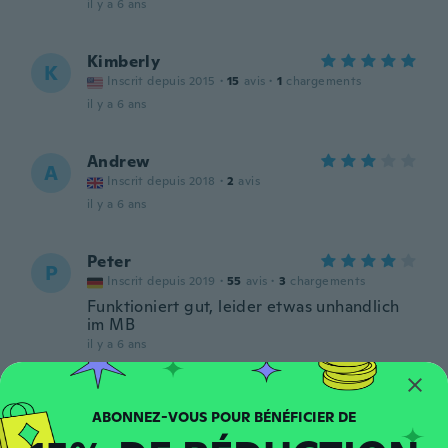
il y a 6 ans
Kimberly
K
Inscrit depuis 2015
·
15
avis
·
1
chargements
il y a 6 ans
Andrew
A
Inscrit depuis 2018
·
2
avis
il y a 6 ans
Peter
P
Inscrit depuis 2019
·
55
avis
·
3
chargements
Funktioniert gut, leider etwas unhandlich
im MB
il y a 6 ans
Sascha
S
Inscrit depuis 2014
·
6
avis
il y a 6 ans