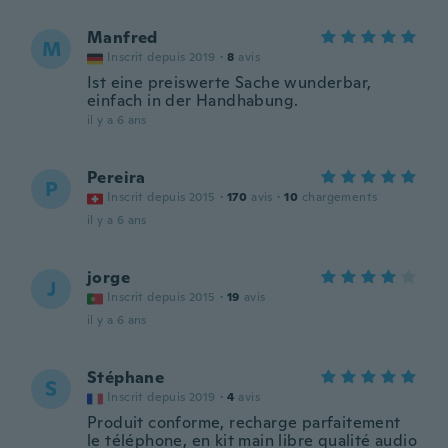
Manfred
M
Inscrit depuis 2019
·
8
avis
Ist eine preiswerte Sache wunderbar,
einfach in der Handhabung.
il y a 6 ans
Pereira
P
Inscrit depuis 2015
·
170
avis
·
10
chargements
il y a 6 ans
jorge
J
Inscrit depuis 2015
·
19
avis
il y a 6 ans
Stéphane
S
Inscrit depuis 2019
·
4
avis
Produit conforme, recharge parfaitement
le téléphone, en kit main libre qualité audio