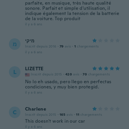
parfaite, en musique, très haute qualité
sonore. Parfait et simple d'utilisation, il
indique également la tension de la batterie
de la voiture. Top produit
il y a 6 ans
מיקי
מ
Inscrit depuis 2016
·
79
avis
·
1
chargements
il y a 6 ans
LIZETTE
L
Inscrit depuis 2015
·
420
avis
·
70
chargements
No lo eh usado, pero llego en perfectas
condiciones, y muy bien protegid.
il y a 6 ans
Charlene
C
Inscrit depuis 2015
·
165
avis
·
11
chargements
This doesn't work in our car
il y a 6 ans