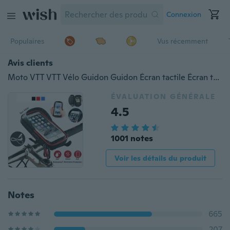
Connexion
Populaires
Vus récemment
Avis clients
Moto VTT VTT Vélo Guidon Guidon Écran tactile Écran tactile étanche Support de sac pour téléphone portable de 5,5-6,0 pouces GPS universel
ÉVALUATION GÉNÉRALE
4.5
1001 notes
Voir les détails du produit
Notes
665
207