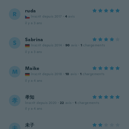
ruda
R
Inscrit depuis 2017
·
4
avis
il y a 3 ans
Sabrina
S
Inscrit depuis 2014
·
90
avis
·
1
chargements
il y a 3 ans
Maike
M
Inscrit depuis 2018
·
10
avis
·
1
chargements
il y a 4 ans
孝知
孝
Inscrit depuis 2020
·
22
avis
·
1
chargements
il y a 4 ans
未子
未