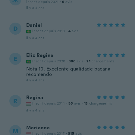
Inscrit depuis 2021
·
6
avis
il y a 4 ans
Daniel
D
Inscrit depuis 2018
·
4
avis
il y a 4 ans
Eliz Regina
E
Inscrit depuis 2020
·
386
avis
·
21
chargements
Nota 10. Excelente qualidade bacana
recomendo
il y a 4 ans
Regina
R
Inscrit depuis 2014
·
56
avis
·
13
chargements
il y a 4 ans
Marianna
M
Inscrit depuis 2017
·
315
avis