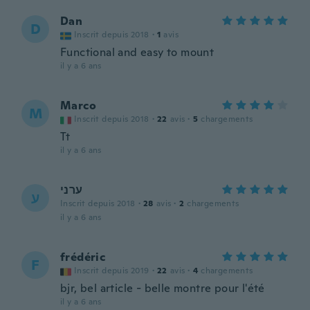
Dan
D
Inscrit depuis 2018
·
1
avis
Functional and easy to mount
il y a 6 ans
Marco
M
Inscrit depuis 2018
·
22
avis
·
5
chargements
Tt
il y a 6 ans
ערני
ע
Inscrit depuis 2018
·
28
avis
·
2
chargements
il y a 6 ans
frédéric
F
Inscrit depuis 2019
·
22
avis
·
4
chargements
bjr, bel article - belle montre pour l'été
il y a 6 ans