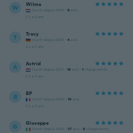
Wilma
W
Inscrit depuis 2016
·
8
avis
il y a 5 ans
Tracy
T
Inscrit depuis 2014
·
4
avis
il y a 5 ans
Astrid
A
Inscrit depuis 2017
·
19
avis
·
1
chargements
il y a 5 ans
BP
B
Inscrit depuis 2020
·
16
avis
il y a 5 ans
Giuseppe
G
Inscrit depuis 2020
·
37
avis
·
8
chargements