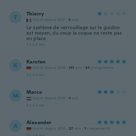
Thierry
T
Inscrit depuis 2017
·
3
avis
Le système de verrouillage sur le guidon
est moyen, du coup la coque ne reste pas
en place
il y a 6 ans
Karsten
K
Inscrit depuis 2016
·
117
avis
·
51
chargements
il y a 6 ans
Marco
M
Inscrit depuis 2018
·
1
avis
il y a 6 ans
Alexander
A
Inscrit depuis 2018
·
27
avis
·
1
chargements
il y a 6 ans