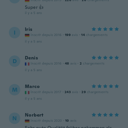
Inscrit depuis 2015
·
226
avis
·
20
chargements
Super 👍
il y a 5 ans
Iris
I
Inscrit depuis 2016
·
199
avis
·
14
chargements
il y a 5 ans
Denis
D
Inscrit depuis 2016
·
48
avis
·
2
chargements
il y a 5 ans
Marco
M
Inscrit depuis 2017
·
243
avis
·
29
chargements
il y a 5 ans
Norbert
N
Inscrit depuis 2020
·
10
avis
Sehr gute Qualität früher gekommen als