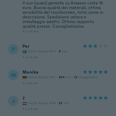
Il suo (quasi) gemello su Amazon costa 18
euro. Buona qualità dei materiali, ottima
sensibilità del touchscreen, tutto come in
descrizione. Spedizione veloce e
imballaggio adatto. Ottimo rapporto
qualità prezzo. Consigliatissimo
il y a 6 ans
Per
P
Inscrit depuis 2014
·
6
avis
il y a 6 ans
Monika
M
Inscrit depuis 2017
·
304
avis
·
12
chargements
il y a 6 ans
J
J
Inscrit depuis 2016
·
22
avis
il y a 6 ans