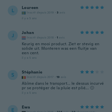
Loureen
L
Inscrit depuis 2019
·
3
avis
il y a 5 ans
Johan
J
Inscrit depuis 2018
·
1
avis
Keurig en mooi product. Ziet er stevig en
solide uit. Monteren was een fluitje van
een cent.
il y a 5 ans
Stéphanie
S
Inscrit depuis 2017
·
19
avis
Abîme dans le transport... le dessus incurvé
pr se protéger de la pluie est plié... 🙁
il y a 5 ans
Ewa
E