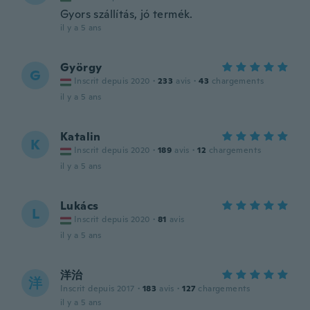
Gyors szállítás, jó termék.
il y a 5 ans
György
G
Inscrit depuis 2020
·
233
avis
·
43
chargements
il y a 5 ans
Katalin
K
Inscrit depuis 2020
·
189
avis
·
12
chargements
il y a 5 ans
Lukács
L
Inscrit depuis 2020
·
81
avis
il y a 5 ans
洋治
洋
Inscrit depuis 2017
·
183
avis
·
127
chargements
il y a 5 ans