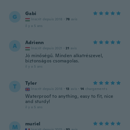
Gabi
G
Inscrit depuis 2018
·
78
avis
il y a 5 ans
Adrienn
A
Inscrit depuis 2021
·
21
avis
Jó minőségű. Minden alkatrészevel,
biztonságos csomagolas.
il y a 5 ans
Tyler
T
Inscrit depuis 2018
·
13
avis
·
14
chargements
Waterproof to anything, easy to fit, nice
and sturdy!
il y a 5 ans
muriel
M
Inscrit depuis 2015
·
93
avis