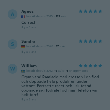
Agnes
A
Inscrit depuis 2015
·
113
avis
Correct
il y a 5 ans
Sandra
S
Inscrit depuis 2020
·
17
avis
il y a 5 ans
William
W
Inscrit depuis 2012
·
6
avis
·
4
chargements
Grym vara! Ramlade med crossen i en flod
och doppade hela produkten under
vattnet. Fortsatte racet och i slutet så
öppnade jag fodralet och min telefon var
helt torr!
il y a 5 ans