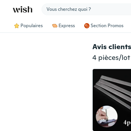
Jump to section
Populaires
Express
Section Promos
Avis client