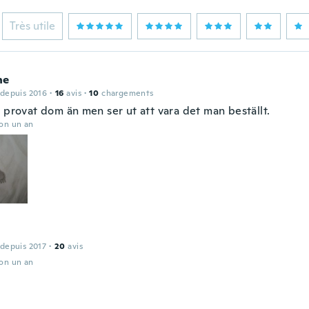
Très utile
ne
 depuis 2016
·
16
avis
·
10
chargements
 provat dom än men ser ut att vara det man beställt.
ron un an
 depuis 2017
·
20
avis
ron un an