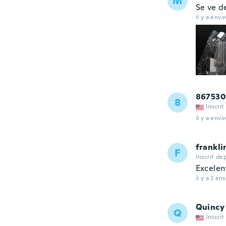
M
Se ve d
il y a envi
867530
8
Inscrit
il y a envi
frankli
F
Inscrit de
Excelen
il y a 2 ans
Quincy
Q
Inscrit