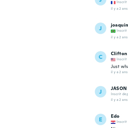
Inscrit
il y a 2 ans
joaqui
J
Inscrit
il y a 2 ans
Clifton
C
Inscrit
Just wh
il y a 2 ans
JASON
J
Inscrit de
il y a 2 ans
Edo
E
Inscrit