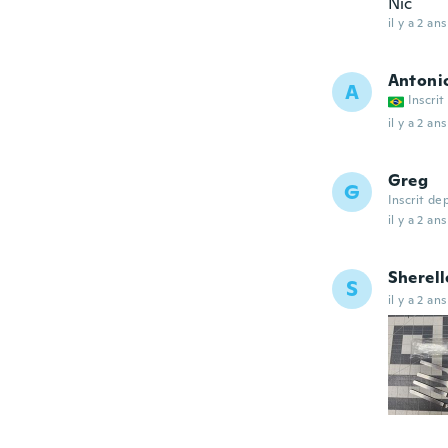
Nic
il y a 2 ans
Antoni
A
Inscrit
il y a 2 ans
Greg
G
Inscrit de
il y a 2 ans
Sherell
S
il y a 2 ans