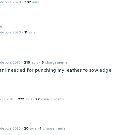
 depuis 2020
·
307
avis
m
 depuis 2020
·
11
avis
 depuis 2015
·
210
avis
·
8
chargements
at I needed for punching my leather to sow edge
puis 2018
·
272
avis
·
27
chargements
 depuis 2023
·
20
avis
·
1
chargements