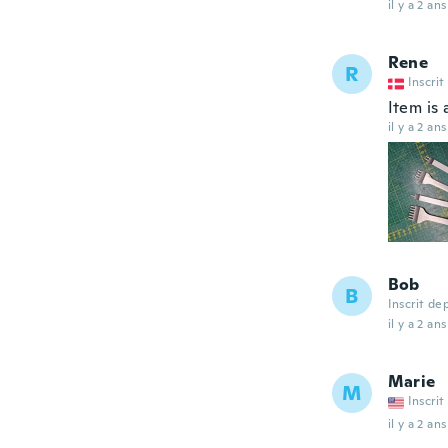
il y a 2 ans
Rene
R
Inscrit
Item is
il y a 2 ans
Bob
B
Inscrit de
il y a 2 ans
Marie
M
Inscrit
il y a 2 ans