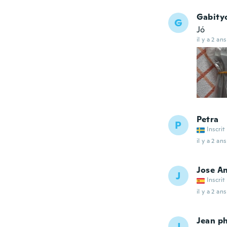
Gabity
G
Jó
il y a 2 ans
Petra
P
Inscrit
il y a 2 ans
Jose A
J
Inscrit
il y a 2 ans
Jean ph
J