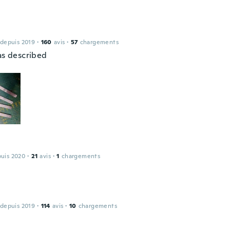
 depuis 2019
·
160
avis
·
57
chargements
 as described
puis 2020
·
21
avis
·
1
chargements
 depuis 2019
·
114
avis
·
10
chargements