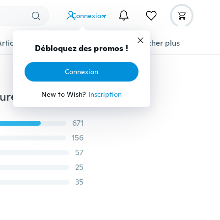
Connexion
Articles pour animaux domestiques
Afficher plus
Débloquez des promos !
Connexion
4 pièces/lot 3/4/5mm trou en cuir outil poinçons couture poinçon outil broche en cuir artisanat 1 2 4 6 broches en cuir trou outil
New to Wish?
Inscription
671
156
57
25
35