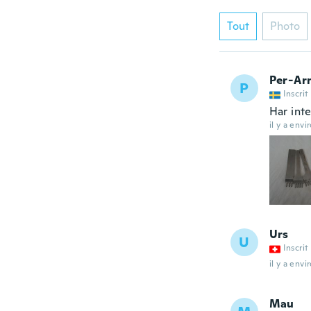
Tout
Photo
Per-Ar
P
Inscrit
Har inte
il y a envi
Urs
U
Inscrit
il y a envi
Mau