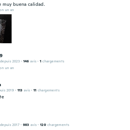
e muy buena calidad.
ron un an
9
 depuis 2023
·
146
avis
·
1
chargements
ron un an
n
puis 2019
·
113
avis
·
11
chargements
te
 depuis 2017
·
983
avis
·
120
chargements