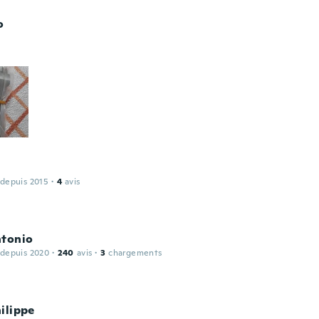
o
 depuis 2015
·
4
avis
ntonio
 depuis 2020
·
240
avis
·
3
chargements
ilippe