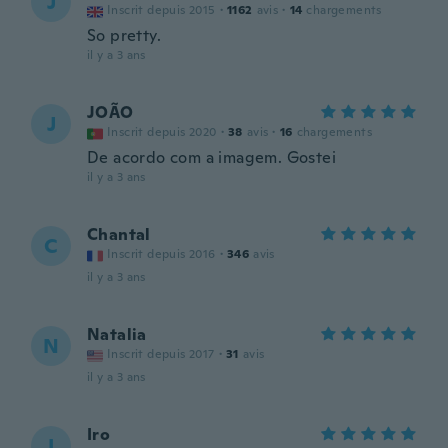
J
Inscrit depuis 2015
·
1162
avis
·
14
chargements
So pretty.
il y a 3 ans
JOÃO
J
Inscrit depuis 2020
·
38
avis
·
16
chargements
De acordo com a imagem. Gostei
il y a 3 ans
Chantal
C
Inscrit depuis 2016
·
346
avis
il y a 3 ans
Natalia
N
Inscrit depuis 2017
·
31
avis
il y a 3 ans
Iro
I