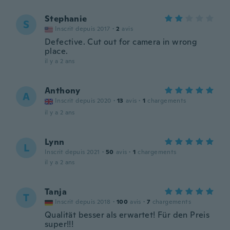
Stephanie
S
Inscrit depuis 2017
·
2
avis
Defective. Cut out for camera in wrong
place.
il y a 2 ans
Anthony
A
Inscrit depuis 2020
·
13
avis
·
1
chargements
il y a 2 ans
Lynn
L
Inscrit depuis 2021
·
50
avis
·
1
chargements
il y a 2 ans
Tanja
T
Inscrit depuis 2018
·
100
avis
·
7
chargements
Qualität besser als erwartet! Für den Preis
super!!!