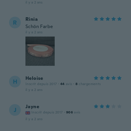
il y a 2 ans
Rinia
R
Schön Farbe
il y a 2 ans
Heloise
H
Inscrit depuis 2017
·
44
avis
·
8
chargements
il y a 2 ans
Jayne
J
Inscrit depuis 2017
·
906
avis
il y a 2 ans