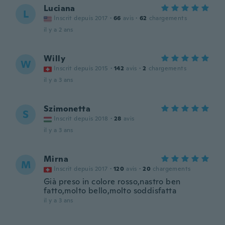
Luciana
L
Inscrit depuis 2017
·
66
avis
·
62
chargements
il y a 2 ans
Willy
W
Inscrit depuis 2015
·
142
avis
·
2
chargements
il y a 3 ans
Szimonetta
S
Inscrit depuis 2018
·
28
avis
il y a 3 ans
Mirna
M
Inscrit depuis 2017
·
120
avis
·
20
chargements
Già preso in colore rosso,nastro ben
fatto,molto bello,molto soddisfatta
il y a 3 ans