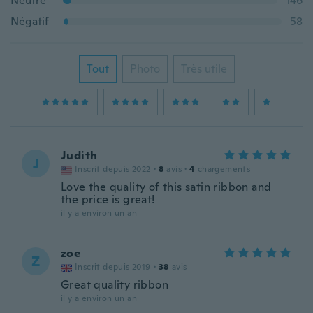
Neutre
146
Négatif
58
Tout
Photo
Très utile
Judith
J
Inscrit depuis 2022
·
8
avis
·
4
chargements
Love the quality of this satin ribbon and
the price is great!
il y a environ un an
zoe
Z
Inscrit depuis 2019
·
38
avis
Great quality ribbon
il y a environ un an