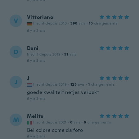
Vittoriano
V
Inscrit depuis 2016
·
398
avis
·
15
chargements
il y a 3 ans
Danì
D
Inscrit depuis 2019
·
51
avis
il y a 3 ans
J
J
Inscrit depuis 2019
·
125
avis
·
1
chargements
goede kwaliteit netjes verpakt
il y a 3 ans
Melita
M
Inscrit depuis 2021
·
6
avis
·
6
chargements
Bel colore come da foto
il y a 3 ans