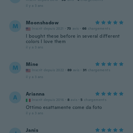
il y a 3 ans
Moonshadow
M
Inscrit depuis 2021
·
73
avis
·
66
chargements
I bought these before in several different
colors I love them
il y a 3 ans
Mine
M
Inscrit depuis 2022
·
89
avis
·
31
chargements
il y a 3 ans
Arianna
A
Inscrit depuis 2016
·
8
avis
·
5
chargements
Ottimo esattamente come da foto
il y a 3 ans
Janis