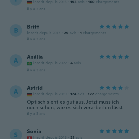
Inscrit depuis 2015
·
193
avis
·
160
chargements
il y a 3 ans
Britt
B
Inscrit depuis 2017
·
29
avis
·
1
chargements
il y a 3 ans
Anália
A
Inscrit depuis 2022
·
4
avis
il y a 3 ans
Astrid
A
Inscrit depuis 2019
·
174
avis
·
122
chargements
Optisch sieht es gut aus. Jetzt muss ich
noch sehen, wie es sich verarbeiten lässt.
il y a 3 ans
Sonia
S
Inscrit depuis 2018
·
21
avis