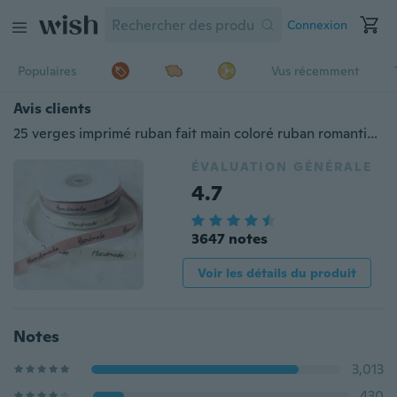
Connexion
Populaires
Vus récemment
Avis clients
25 verges imprimé ruban fait main coloré ruban romantique rubans d'emballage cadeau ruban de boîte à gâteau 7 choix de couleurs
ÉVALUATION GÉNÉRALE
4.7
3647 notes
Voir les détails du produit
Notes
3,013
430