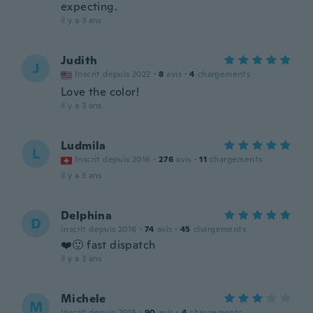
expecting.
il y a 3 ans
Judith
J
Inscrit depuis 2022
·
8
avis
·
4
chargements
Love the color!
il y a 3 ans
Ludmila
L
Inscrit depuis 2016
·
276
avis
·
11
chargements
il y a 3 ans
Delphina
D
Inscrit depuis 2016
·
74
avis
·
45
chargements
❤️🙂 fast dispatch
il y a 3 ans
Michele
M
Inscrit depuis 2018
·
90
avis
·
4
chargements