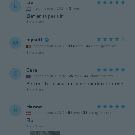
Lia
L
Inscrit depuis 2021
·
13
avis
Ziet er super uit
il y a 3 ans
myself
M
Inscrit depuis 2017
·
426
avis
·
357
chargements
il y a 3 ans
Cara
C
Inscrit depuis 2020
·
26
avis
·
42
chargements
Perfect for using on some handmade items.
il y a 3 ans
Hanne
H
Inscrit depuis 2017
·
31
avis
·
22
chargements
Flot
il y a 3 ans