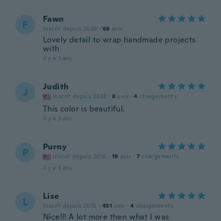
Fawn
F
Inscrit depuis 2020
·
68
avis
Lovely detail to wrap handmade projects
with
il y a 3 ans
Judith
J
Inscrit depuis 2022
·
8
avis
·
4
chargements
This color is beautiful.
il y a 3 ans
Purny
P
Inscrit depuis 2016
·
19
avis
·
7
chargements
il y a 3 ans
Lise
L
Inscrit depuis 2015
·
451
avis
·
4
chargements
Nice!!! A lot more then what I was