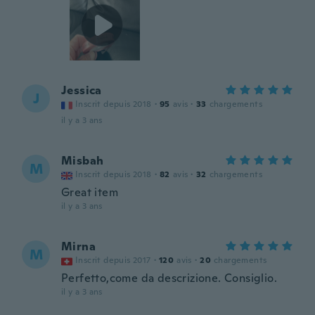
Jessica
J
Inscrit depuis 2018
·
95
avis
·
33
chargements
il y a 3 ans
Misbah
M
Inscrit depuis 2018
·
82
avis
·
32
chargements
Great item
il y a 3 ans
Mirna
M
Inscrit depuis 2017
·
120
avis
·
20
chargements
Perfetto,come da descrizione. Consiglio.
il y a 3 ans