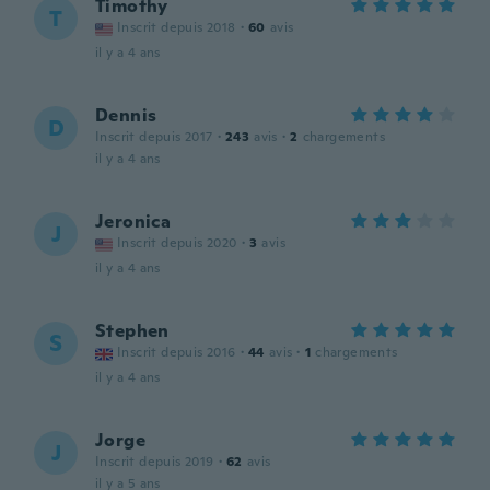
Timothy
T
Inscrit depuis 2018
·
60
avis
il y a 4 ans
Dennis
D
Inscrit depuis 2017
·
243
avis
·
2
chargements
il y a 4 ans
Jeronica
J
Inscrit depuis 2020
·
3
avis
il y a 4 ans
Stephen
S
Inscrit depuis 2016
·
44
avis
·
1
chargements
il y a 4 ans
Jorge
J
Inscrit depuis 2019
·
62
avis
il y a 5 ans