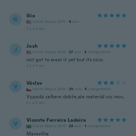
Gio
G
Inscrit depuis 2015
·
8
avis
il y a 5 ans
Josh
J
Inscrit depuis 2019
·
27
avis
·
5
chargements
not got to wear it yet but its nice.
il y a 5 ans
Václav
V
Inscrit depuis 2018
·
25
avis
·
5
chargements
Vypadá celkem dobře,ale materiál nic moc.
il y a 5 ans
Vicente Ferreira Ladeira
V
Inscrit depuis 2019
·
29
avis
·
1
chargements
Maravilha