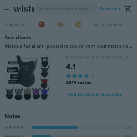
Connexion
Populaires
Vus récemment
Avis clients
Masque facial anti-poussière coupe-vent pour motos de ski unisexe 12 couleurs pour l'hiver.
ÉVALUATION GÉNÉRALE
4.1
3314 notes
Voir les détails du produit
Notes
1,771
686