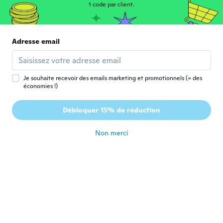
1 code par client.
貢
貢
Inscrit depuis 2017
·
33
avis
·
36
chargements
Adresse email
冬のバイク用に購入しました。 首元まで暖
かそうです。
il y a 6 ans
Je souhaite recevoir des emails marketing et promotionnels (= des
économies !)
Juanita
J
Inscrit depuis 2019
·
39
avis
·
2
chargements
Débloquer 15% de réduction
Nice
il y a 6 ans
Non merci
Patrick
P
Inscrit depuis 2017
·
81
avis
·
65
chargements
Came earlier about 2 weeks
il y a 6 ans
Demarcus
D
Inscrit depuis 2019
·
32
avis
·
3
chargements