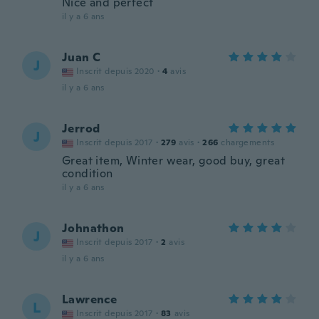
Nice and perfect
il y a 6 ans
Juan C
J
Inscrit depuis 2020
·
4
avis
il y a 6 ans
Jerrod
J
Inscrit depuis 2017
·
279
avis
·
266
chargements
Great item, Winter wear, good buy, great
condition
il y a 6 ans
Johnathon
J
Inscrit depuis 2017
·
2
avis
il y a 6 ans
Lawrence
L
Inscrit depuis 2017
·
83
avis