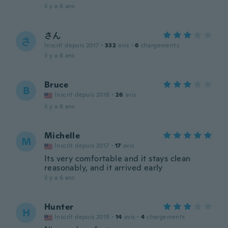
il y a 6 ans
さん
さ
Inscrit depuis 2017
·
332
avis
·
6
chargements
il y a 6 ans
Bruce
B
Inscrit depuis 2018
·
26
avis
il y a 6 ans
Michelle
M
Inscrit depuis 2017
·
17
avis
Its very comfortable and it stays clean
reasonably, and it arrived early
il y a 6 ans
Hunter
H
Inscrit depuis 2019
·
14
avis
·
4
chargements