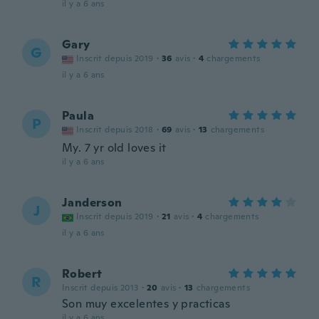
il y a 6 ans
Gary
G
Inscrit depuis 2019
·
36
avis
·
4
chargements
il y a 6 ans
Paula
P
Inscrit depuis 2018
·
69
avis
·
13
chargements
My. 7 yr old loves it
il y a 6 ans
Janderson
J
Inscrit depuis 2019
·
21
avis
·
4
chargements
il y a 6 ans
Robert
R
Inscrit depuis 2013
·
20
avis
·
13
chargements
Son muy excelentes y practicas
il y a 6 ans