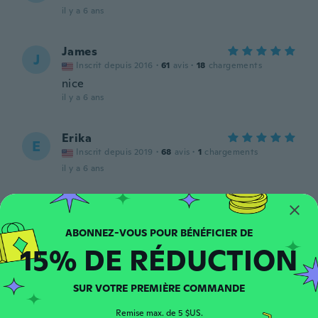
il y a 6 ans
James
J
Inscrit depuis 2016
·
61
avis
·
18
chargements
nice
il y a 6 ans
Erika
E
Inscrit depuis 2019
·
68
avis
·
1
chargements
il y a 6 ans
Roman
R
Inscrit depuis 2016
·
45
avis
·
2
chargements
il y a 6 ans
15% DE RÉDUCTION
Carlitos
C
SUR VOTRE PREMIÈRE COMMANDE
Inscrit depuis 2013
·
33
avis
·
7
chargements
il y a 6 ans
Remise max. de 5 $US.