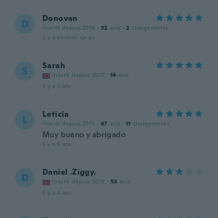
Donovan
D
Inscrit depuis 2016
·
32
avis
·
2
chargements
il y a environ un an
Sarah
S
Inscrit depuis 2017
·
14
avis
il y a 3 ans
Leticia
L
Inscrit depuis 2015
·
67
avis
·
11
chargements
Muy bueno y abrigado
il y a 4 ans
Daniel .Ziggy.
D
Inscrit depuis 2019
·
53
avis
il y a 4 ans