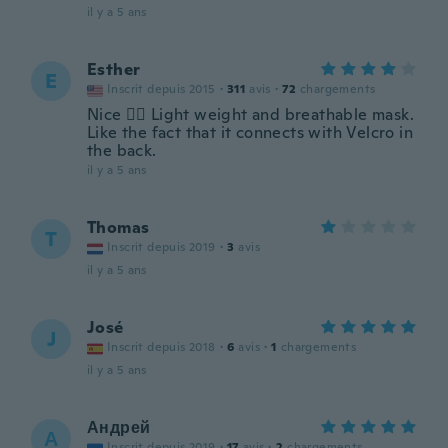
il y a 5 ans
Esther
E
Inscrit depuis 2015
·
311
avis
·
72
chargements
Nice 👍🏼 Light weight and breathable mask.
Like the fact that it connects with Velcro in
the back.
il y a 5 ans
Thomas
T
Inscrit depuis 2019
·
3
avis
il y a 5 ans
José
J
Inscrit depuis 2018
·
6
avis
·
1
chargements
il y a 5 ans
Андрей
А
Inscrit depuis 2019
·
17
avis
·
2
chargements