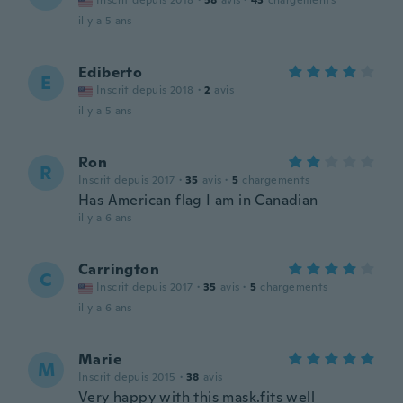
Inscrit depuis 2018
·
58
avis
·
43
chargements
il y a 5 ans
Ediberto
E
Inscrit depuis 2018
·
2
avis
il y a 5 ans
Ron
R
Inscrit depuis 2017
·
35
avis
·
5
chargements
Has American flag I am in Canadian
il y a 6 ans
Carrington
C
Inscrit depuis 2017
·
35
avis
·
5
chargements
il y a 6 ans
Marie
M
Inscrit depuis 2015
·
38
avis
Very happy with this mask.fits well