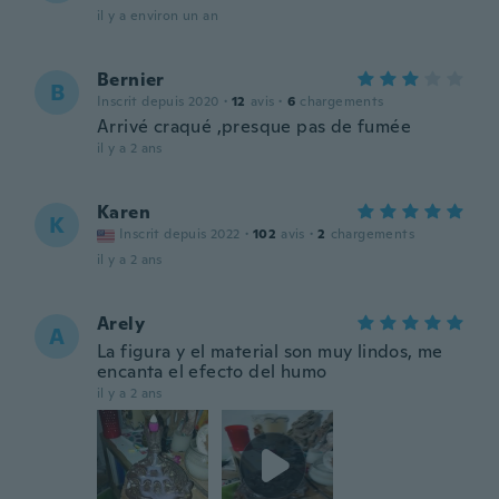
il y a environ un an
Bernier
B
Inscrit depuis 2020
·
12
avis
·
6
chargements
Arrivé craqué ,presque pas de fumée
il y a 2 ans
Karen
K
Inscrit depuis 2022
·
102
avis
·
2
chargements
il y a 2 ans
Arely
A
La figura y el material son muy lindos, me
encanta el efecto del humo
il y a 2 ans