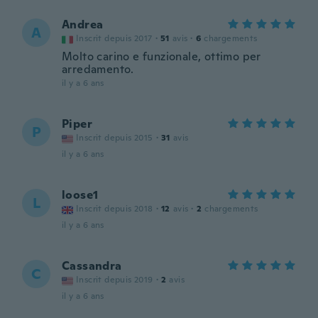
Andrea
A
Inscrit depuis 2017
·
51
avis
·
6
chargements
Molto carino e funzionale, ottimo per
arredamento.
il y a 6 ans
Piper
P
Inscrit depuis 2015
·
31
avis
il y a 6 ans
loose1
L
Inscrit depuis 2018
·
12
avis
·
2
chargements
il y a 6 ans
Cassandra
C
Inscrit depuis 2019
·
2
avis
il y a 6 ans