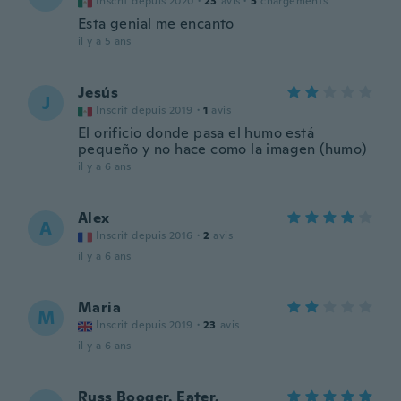
Inscrit depuis 2020
·
23
avis
·
5
chargements
Esta genial me encanto
il y a 5 ans
Jesús
J
Inscrit depuis 2019
·
1
avis
El orificio donde pasa el humo está
pequeño y no hace como la imagen (humo)
il y a 6 ans
Alex
A
Inscrit depuis 2016
·
2
avis
il y a 6 ans
Maria
M
Inscrit depuis 2019
·
23
avis
il y a 6 ans
Russ Booger. Eater.