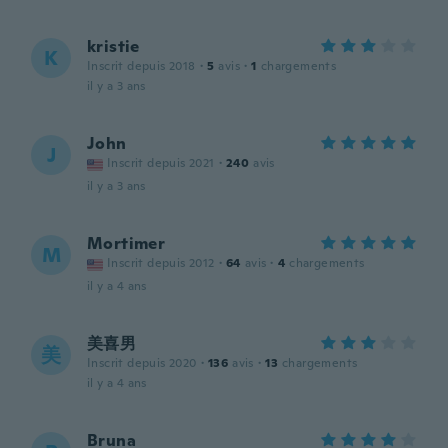
kristie
K
Inscrit depuis 2018
·
5
avis
·
1
chargements
il y a 3 ans
John
J
Inscrit depuis 2021
·
240
avis
il y a 3 ans
Mortimer
M
Inscrit depuis 2012
·
64
avis
·
4
chargements
il y a 4 ans
美喜男
美
Inscrit depuis 2020
·
136
avis
·
13
chargements
il y a 4 ans
Bruna