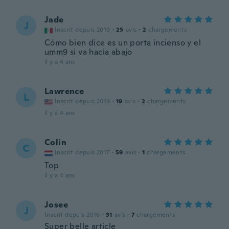
Jade
J
Inscrit depuis 2019
·
25
avis
·
2
chargements
Cómo bien dice es un porta incienso y el
umm9 si va hacia abajo
il y a 4 ans
Lawrence
L
Inscrit depuis 2019
·
19
avis
·
2
chargements
il y a 4 ans
Colin
C
Inscrit depuis 2017
·
59
avis
·
1
chargements
Top
il y a 4 ans
Josee
J
Inscrit depuis 2016
·
31
avis
·
7
chargements
Super belle article