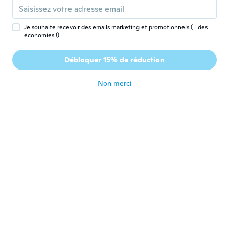
P
Inscrit depuis 2017
·
19
avis
·
4
chargements
Top
Je souhaite recevoir des emails marketing et promotionnels (= des
il y a 6 ans
économies !)
Débloquer 15% de réduction
Einfach
E
Inscrit depuis 2019
·
6
avis
il y a 6 ans
Non merci
Billy
B
Inscrit depuis 2018
·
2
avis
·
1
chargements
Very well made, works spectacularly
il y a 6 ans
Gabriel
G
Inscrit depuis 2017
·
148
avis
·
26
chargements
Finitions assez grossières mais
fonctionnalités Arrive en bonne état car
emballage très soigné
il y a 6 ans