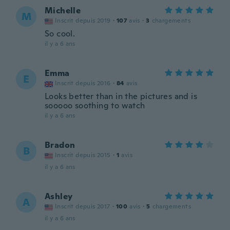
Michelle
M
Inscrit depuis 2019
·
107
avis
·
3
chargements
So cool.
il y a 6 ans
Emma
E
Inscrit depuis 2016
·
84
avis
Looks better than in the pictures and is
sooooo soothing to watch
il y a 6 ans
Bradon
B
Inscrit depuis 2015
·
1
avis
il y a 6 ans
Ashley
A
Inscrit depuis 2017
·
100
avis
·
5
chargements
il y a 6 ans