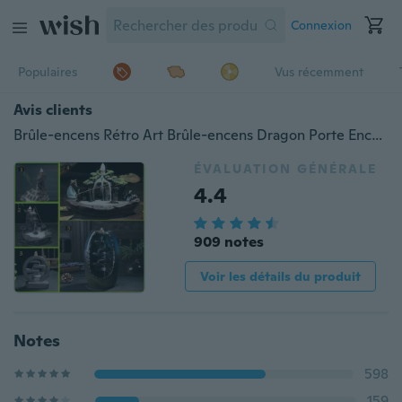
Connexion
Populaires
Vus récemment
Avis clients
Brûle-encens Rétro Art Brûle-encens Dragon Porte Encens Porcelaine Fumée Fumée Contre-courant Parfum de Maison avec 60 Cônes d'encens Décor Bouddhiste
ÉVALUATION GÉNÉRALE
4.4
909 notes
Voir les détails du produit
Notes
598
159