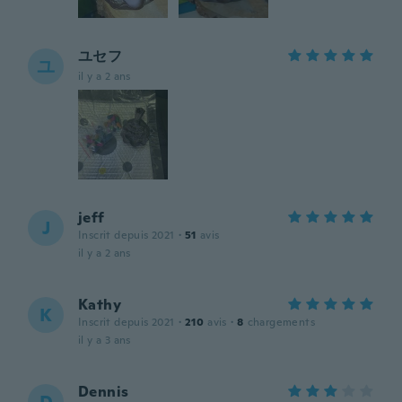
ユセフ
ユ
il y a 2 ans
jeff
J
Inscrit depuis 2021
·
51
avis
il y a 2 ans
Kathy
K
Inscrit depuis 2021
·
210
avis
·
8
chargements
il y a 3 ans
Dennis