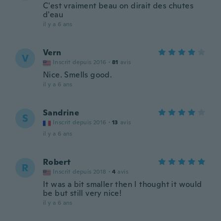
C'est vraiment beau on dirait des chutes
d'eau
il y a 6 ans
Vern
V
Inscrit depuis 2016
·
81
avis
Nice. Smells good.
il y a 6 ans
Sandrine
S
Inscrit depuis 2016
·
13
avis
il y a 6 ans
Robert
R
Inscrit depuis 2018
·
4
avis
It was a bit smaller then I thought it would
be but still very nice!
il y a 6 ans