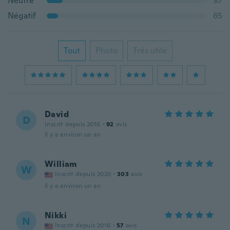
Neutre
87
Négatif
65
Tout
Photo
Très utile
David
D
Inscrit depuis 2016
·
92
avis
il y a environ un an
William
W
Inscrit depuis 2020
·
303
avis
il y a environ un an
Nikki
N
Inscrit depuis 2016
·
57
avis