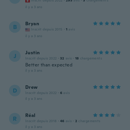
Inscrit depuis 2022
·
295
avis
·
5
chargements
il y a 3 ans
Bryan
B
Inscrit depuis 2015
·
1
avis
il y a 3 ans
Justin
J
Inscrit depuis 2022
·
32
avis
·
18
chargements
Better than expected
il y a 3 ans
Drew
D
Inscrit depuis 2022
·
6
avis
il y a 3 ans
Réal
R
Inscrit depuis 2018
·
46
avis
·
2
chargements
il y a 3 ans