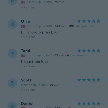
D
Inscrit depuis 2015
·
41
avis
il y a 3 ans
Otto
O
Inscrit depuis 2016
·
650
avis
·
395
chargements
Blir moro og ta i bruk
il y a 3 ans
Tandi
T
Inscrit depuis 2020
·
77
avis
·
6
chargements
Its just perfect
il y a 3 ans
Scott
S
Inscrit depuis 2021
·
59
avis
il y a 3 ans
Daniel
D