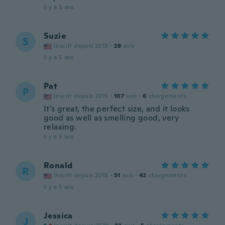
il y a 5 ans
Suzie
S
Inscrit depuis 2018
·
28
avis
il y a 5 ans
Pat
P
Inscrit depuis 2015
·
107
avis
·
6
chargements
It's great, the perfect size, and it looks
good as well as smelling good, very
relaxing.
il y a 5 ans
Ronald
R
Inscrit depuis 2018
·
51
avis
·
42
chargements
il y a 5 ans
Jessica
J