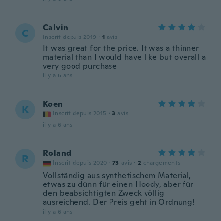
Calvin
C
Inscrit depuis 2019
·
1
avis
It was great for the price. It was a thinner
material than I would have like but overall a
very good purchase
il y a 6 ans
Koen
K
Inscrit depuis 2015
·
3
avis
il y a 6 ans
Roland
R
Inscrit depuis 2020
·
73
avis
·
2
chargements
Vollständig aus synthetischem Material,
etwas zu dünn für einen Hoody, aber für
den beabsichtigten Zweck völlig
ausreichend. Der Preis geht in Ordnung!
il y a 6 ans