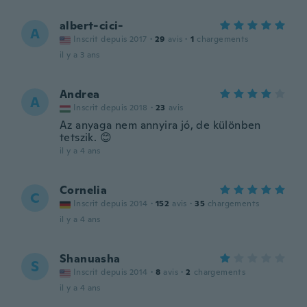
albert-cici-
A
Inscrit depuis 2017
·
29
avis
·
1
chargements
il y a 3 ans
Andrea
A
Inscrit depuis 2018
·
23
avis
Az anyaga nem annyira jó, de különben
tetszik. 😊
il y a 4 ans
Cornelia
C
Inscrit depuis 2014
·
152
avis
·
35
chargements
il y a 4 ans
Shanuasha
S
Inscrit depuis 2014
·
8
avis
·
2
chargements
il y a 4 ans