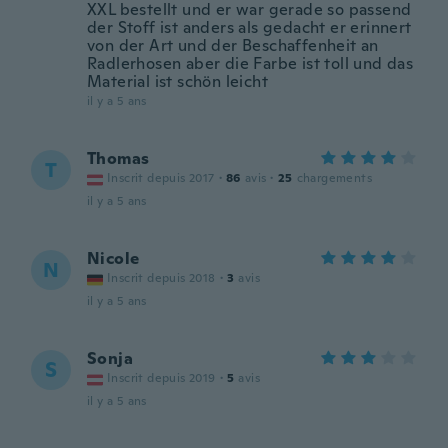
XXL bestellt und er war gerade so passend
der Stoff ist anders als gedacht er erinnert
von der Art und der Beschaffenheit an
Radlerhosen aber die Farbe ist toll und das
Material ist schön leicht
il y a 5 ans
Thomas
T
Inscrit depuis 2017
·
86
avis
·
25
chargements
il y a 5 ans
Nicole
N
Inscrit depuis 2018
·
3
avis
il y a 5 ans
Sonja
S
Inscrit depuis 2019
·
5
avis
il y a 5 ans