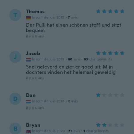
Thomas
T
Inscrit depuis 2019
·
7
avis
Der Pulli hat einen schönen stoff und sitzt
bequem
il y a 6 ans
Jacob
J
Inscrit depuis 2019
·
60
avis
·
63
chargements
Snel geleverd en ziet er goed uit. Mijn
dochters vinden het helemaal geweldig
il y a 6 ans
Dan
D
Inscrit depuis 2018
·
2
avis
il y a 6 ans
Bryan
B
Inscrit depuis 2020
·
27
avis
·
1
chargements