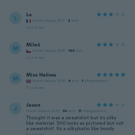
Le
L
Inscrit depuis 2017
·
2
avis
il y a 6 ans
Miloš
M
Inscrit depuis 2018
·
140
avis
il y a 6 ans
Miss Halima
M
Inscrit depuis 2019
·
4
avis
·
1
chargements
il y a 6 ans
Jason
J
Inscrit depuis 2020
·
54
avis
·
11
chargements
Thought it was a sweatshirt but its silky
like material. Still looks as pictured but not
a sweatshirt. Its a silky/satin like hoody
il y a 6 ans