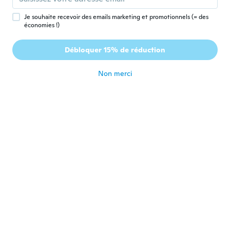
primavera.....ma bellissima
il y a 6 ans
Je souhaite recevoir des emails marketing et promotionnels (= des
économies !)
Mark
M
Débloquer 15% de réduction
Inscrit depuis 2017
·
9
avis
il y a 6 ans
Non merci
lorenzo
L
Inscrit depuis 2016
·
4
avis
·
1
chargements
È bellissima peccato solo che col materiale
che è stata fatta l’utilizzo è ridotto ma è
spettacolare
il y a 6 ans
Ken
K
Inscrit depuis 2019
·
37
avis
·
10
chargements
Very small 5xl
il y a 6 ans