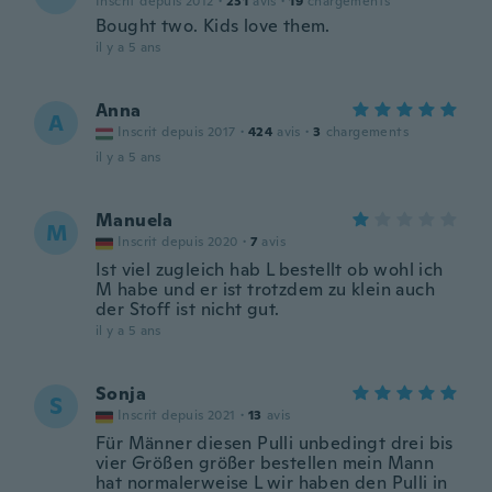
Inscrit depuis 2012
·
231
avis
·
19
chargements
Bought two. Kids love them.
il y a 5 ans
Anna
A
Inscrit depuis 2017
·
424
avis
·
3
chargements
il y a 5 ans
Manuela
M
Inscrit depuis 2020
·
7
avis
Ist viel zugleich hab L bestellt ob wohl ich
M habe und er ist trotzdem zu klein auch
der Stoff ist nicht gut.
il y a 5 ans
Sonja
S
Inscrit depuis 2021
·
13
avis
Für Männer diesen Pulli unbedingt drei bis
vier Größen größer bestellen mein Mann
hat normalerweise L wir haben den Pulli in