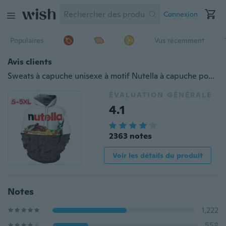
Connexion
Populaires
Vus récemment
Avis clients
Sweats à capuche unisexe à motif Nutella à capuche pour couple Style décontracté Impression 3D Personnalité Sweat d'hiver Sweat à capuche Sweat-shirts à capuche Hoody Tracksuits Tops
ÉVALUATION GÉNÉRALE
4.1
2363 notes
Voir les détails du produit
Notes
1,222
558