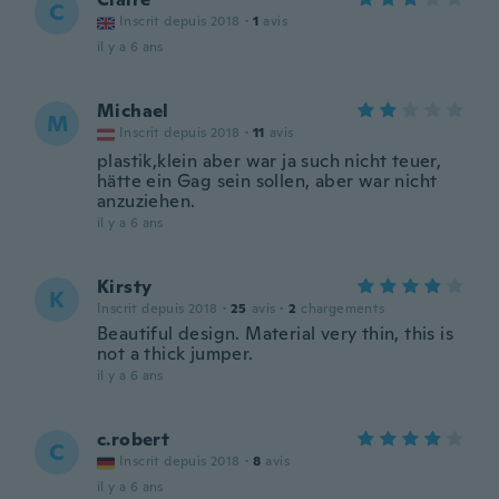
C
Inscrit depuis 2018
·
1
avis
il y a 6 ans
Michael
M
Inscrit depuis 2018
·
11
avis
plastik,klein aber war ja such nicht teuer,
hätte ein Gag sein sollen, aber war nicht
anzuziehen.
il y a 6 ans
Kirsty
K
Inscrit depuis 2018
·
25
avis
·
2
chargements
Beautiful design. Material very thin, this is
not a thick jumper.
il y a 6 ans
c.robert
C
Inscrit depuis 2018
·
8
avis
il y a 6 ans