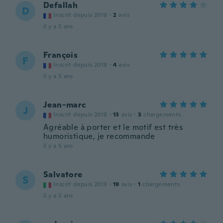
Defallah
D
Inscrit depuis 2016
·
2
avis
il y a 5 ans
François
F
Inscrit depuis 2018
·
4
avis
il y a 5 ans
Jean-marc
J
Inscrit depuis 2018
·
13
avis
·
3
chargements
Agréable à porter et le motif est très
humoristique, je recommande
il y a 5 ans
Salvatore
S
Inscrit depuis 2019
·
19
avis
·
1
chargements
il y a 5 ans