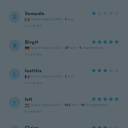
Samuele
S
Inscrit depuis 2019
·
1
avis
il y a 6 ans
Birgit
B
Inscrit depuis 2018
·
27
avis
·
1
chargements
il y a 6 ans
laetitia
L
Inscrit depuis 2014
·
1
avis
il y a 6 ans
Isti
I
Inscrit depuis 2017
·
123
avis
·
14
chargements
il y a 6 ans
Claire