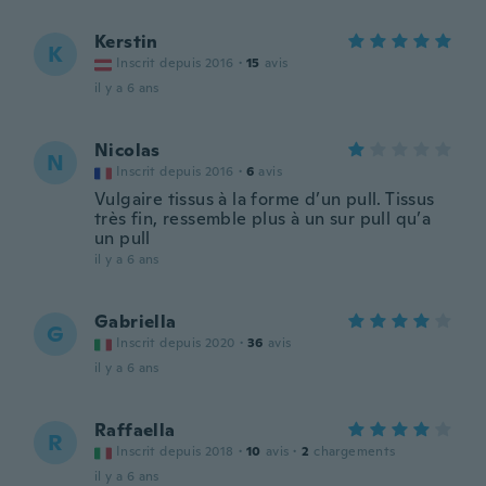
Kerstin
K
Inscrit depuis 2016
·
15
avis
il y a 6 ans
Nicolas
N
Inscrit depuis 2016
·
6
avis
Vulgaire tissus à la forme d’un pull. Tissus
très fin, ressemble plus à un sur pull qu’a
un pull
il y a 6 ans
Gabriella
G
Inscrit depuis 2020
·
36
avis
il y a 6 ans
Raffaella
R
Inscrit depuis 2018
·
10
avis
·
2
chargements
il y a 6 ans