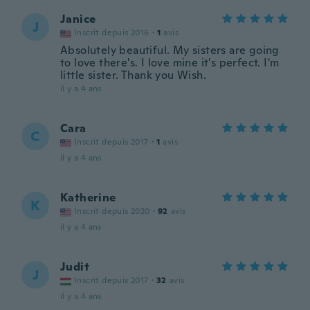
Janice
J
Inscrit depuis 2016
·
1
avis
Absolutely beautiful. My sisters are going
to love there's. I love mine it's perfect. I'm
little sister. Thank you Wish.
il y a 4 ans
Cara
C
Inscrit depuis 2017
·
1
avis
il y a 4 ans
Katherine
K
Inscrit depuis 2020
·
92
avis
il y a 4 ans
Judit
J
Inscrit depuis 2017
·
32
avis
il y a 4 ans