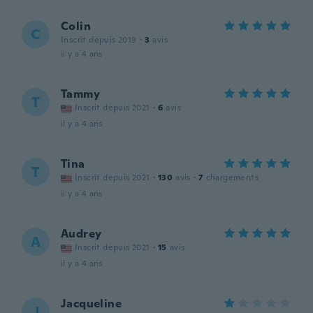
Colin
C
Inscrit depuis 2019
·
3
avis
il y a 4 ans
Tammy
T
Inscrit depuis 2021
·
6
avis
il y a 4 ans
Tina
T
Inscrit depuis 2021
·
130
avis
·
7
chargements
il y a 4 ans
Audrey
A
Inscrit depuis 2021
·
15
avis
il y a 4 ans
Jacqueline
J