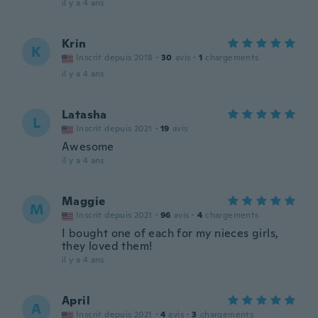
il y a 4 ans
Krin
K
Inscrit depuis 2018
·
30
avis
·
1
chargements
il y a 4 ans
Latasha
L
Inscrit depuis 2021
·
19
avis
Awesome
il y a 4 ans
Maggie
M
Inscrit depuis 2021
·
96
avis
·
4
chargements
I bought one of each for my nieces girls,
they loved them!
il y a 4 ans
April
A
Inscrit depuis 2021
·
4
avis
·
3
chargements