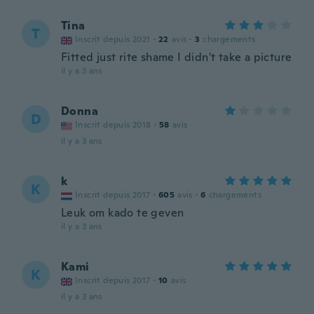
Tina
T
Inscrit depuis 2021
·
22
avis
·
3
chargements
Fitted just rite shame I didn't take a picture
il y a 3 ans
Donna
D
Inscrit depuis 2018
·
58
avis
il y a 3 ans
k
K
Inscrit depuis 2017
·
605
avis
·
6
chargements
Leuk om kado te geven
il y a 3 ans
Kami
K
Inscrit depuis 2017
·
10
avis
il y a 3 ans