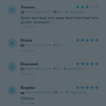
Yvonne
Y
Inscrit depuis 2017
·
42
avis
·
1
chargements
Zeker een leuk iets maar best klein had iets
groter verwacht .
il y a 2 ans
Elisha
E
Inscrit depuis 2023
·
2
avis
il y a 2 ans
Diamond
D
Inscrit depuis 2018
·
3
avis
·
2
chargements
il y a 2 ans
Bogdan
B
Inscrit depuis 2018
·
24
avis
·
1
chargements
Odlicno
il y a 2 ans