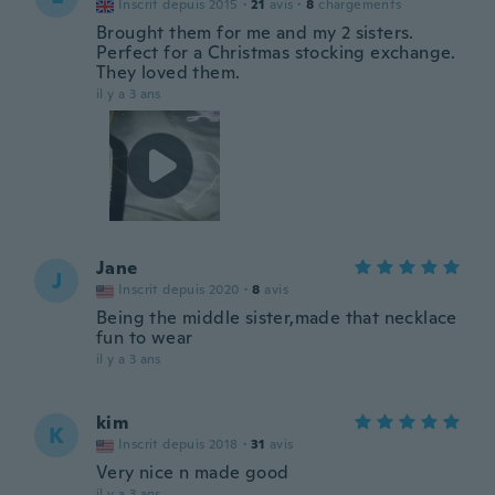
Inscrit depuis 2015
·
21
avis
·
8
chargements
Brought them for me and my 2 sisters.
Perfect for a Christmas stocking exchange.
They loved them.
il y a 3 ans
Jane
J
Inscrit depuis 2020
·
8
avis
Being the middle sister,made that necklace
fun to wear
il y a 3 ans
kim
K
Inscrit depuis 2018
·
31
avis
Very nice n made good
il y a 3 ans