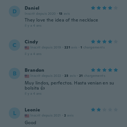
Daniel
D
Inscrit depuis 2020
·
13
avis
They love the idea of the necklace
il y a 4 ans
Cindy
C
Inscrit depuis 2019
·
221
avis
·
1
chargements
il y a 4 ans
Brandon
B
Inscrit depuis 2022
·
23
avis
·
21
chargements
Muy lindos, perfectos. Hasta venian en su
bolsita 👍
il y a 4 ans
Leonie
L
Inscrit depuis 2021
·
2
avis
Good