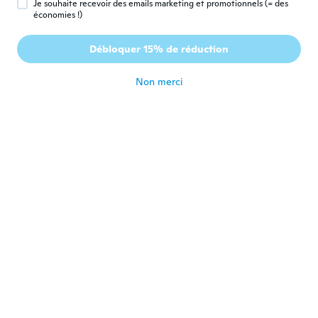
Je souhaite recevoir des emails marketing et promotionnels (= des
économies !)
Rebecca
R
Débloquer 15% de réduction
Inscrit depuis 2017
·
26
avis
·
4
chargements
il y a 4 ans
Non merci
tyler
T
Inscrit depuis 2021
·
7
avis
Yes it looks just like the picture are there in
the night it is a nice necklace but it breaks
very easy I took it out of the package to
put it on my nieces neck and it broke don't
waste your money
il y a 4 ans
Mary
M
Inscrit depuis 2019
·
12
avis
It came early is packaged nicely.
il y a 4 ans