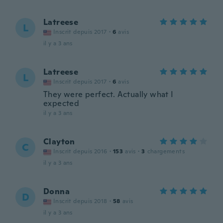
Latreese
L
Inscrit depuis 2017
·
6
avis
il y a 3 ans
Latreese
L
Inscrit depuis 2017
·
6
avis
They were perfect. Actually what I
expected
il y a 3 ans
Clayton
C
Inscrit depuis 2016
·
153
avis
·
3
chargements
il y a 3 ans
Donna
D
Inscrit depuis 2018
·
58
avis
il y a 3 ans