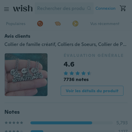
Connexion
Populaires
Vus récemment
Avis clients
Collier de famille créatif, Colliers de Soeurs, Collier de Petite Soeur, Collier de Grande Soeur, Collier de Charme de Soeur Moyenne, Pendentif de Soeur, Cadeau de Soeur, Ensemble de Collier
ÉVALUATION GÉNÉRALE
4.6
7736 notes
Voir les détails du produit
Notes
5,793
1,127