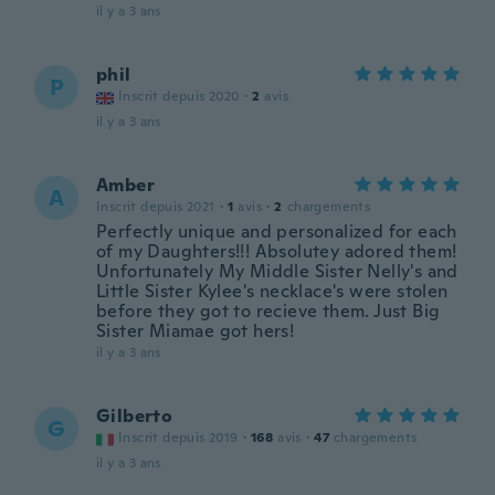
il y a 3 ans
phil
P
Inscrit depuis 2020
·
2
avis
il y a 3 ans
Amber
A
Inscrit depuis 2021
·
1
avis
·
2
chargements
Perfectly unique and personalized for each
of my Daughters!!! Absolutey adored them!
Unfortunately My Middle Sister Nelly's and
Little Sister Kylee's necklace's were stolen
before they got to recieve them. Just Big
Sister Miamae got hers!
il y a 3 ans
Gilberto
G
Inscrit depuis 2019
·
168
avis
·
47
chargements
il y a 3 ans