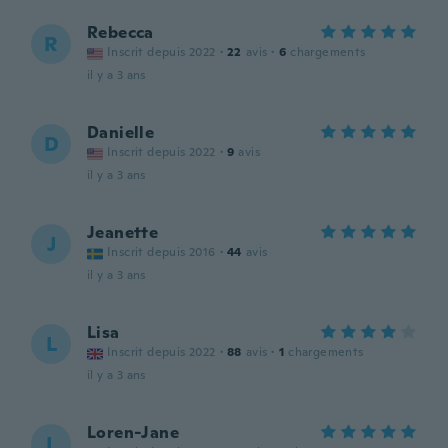
Rebecca
R
Inscrit depuis 2022
·
22
avis
·
6
chargements
il y a 3 ans
Danielle
D
Inscrit depuis 2022
·
9
avis
il y a 3 ans
Jeanette
J
Inscrit depuis 2016
·
44
avis
il y a 3 ans
Lisa
L
Inscrit depuis 2022
·
88
avis
·
1
chargements
il y a 3 ans
Loren-Jane
L