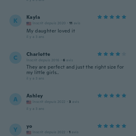
Kayla
K
Inscrit depuis 2020
·
11
avis
My daughter loved it
il y a 3 ans
Charlotte
C
Inscrit depuis 2016
·
6
avis
They are perfect and just the right size for
my little girls..
il y a 3 ans
Ashley
A
Inscrit depuis 2022
·
3
avis
il y a 3 ans
yo
Y
Inscrit depuis 2022
·
1
avis