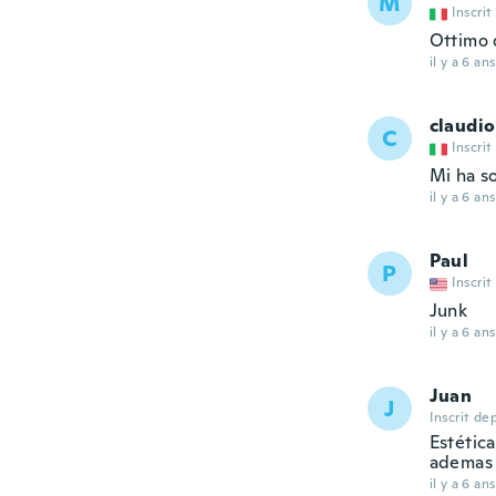
M
Inscrit
Ottimo 
il y a 6 ans
claudio
C
Inscrit
Mi ha s
il y a 6 ans
Paul
P
Inscrit
Junk
il y a 6 ans
Juan
J
Inscrit de
Estétic
ademas 
il y a 6 ans