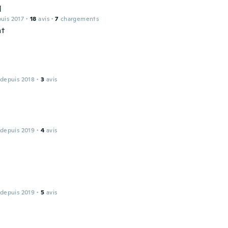
d
puis 2017
·
18
avis
·
7
chargements
nt
 depuis 2018
·
3
avis
 depuis 2019
·
4
avis
 depuis 2019
·
5
avis