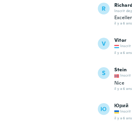
Richar
R
Inscrit de
Excelle
il y a 6 ans
Vitor
V
Inscrit
il y a 6 ans
Stein
S
Inscrit
Nice
il y a 6 ans
Юрий
Ю
Inscrit
il y a 6 ans