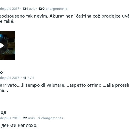
 depuis 2017
·
121
avis
·
120
chargements
eodsouseno tak nevím. Akurat není čeština což prodejce uvád
e také.
io
 depuis 2018
·
15
avis
rrivato....il tempo di valutare....aspetto ottimo....alla pross
a...
лод
 depuis 2019
·
22
avis
·
3
chargements
 деньги неплохо.