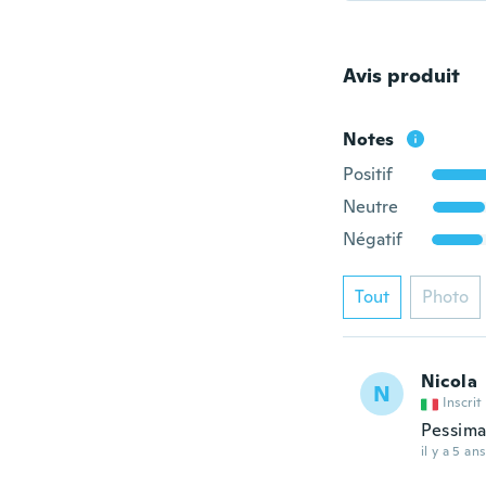
Avis produit
Notes
Positif
Neutre
Négatif
Tout
Photo
Nicola
N
Inscrit
Pessim
il y a 5 ans