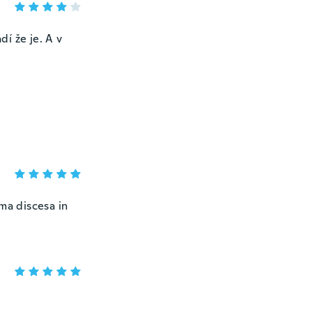
í že je. A v
ima discesa in