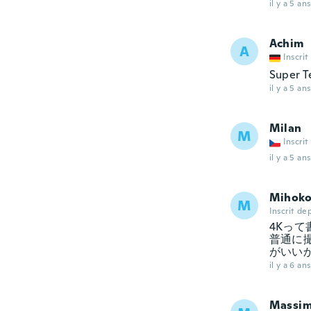
il y a 5 ans
Achim
A
Inscrit
Super Te
il y a 5 ans
Milan
M
Inscrit
il y a 5 ans
Mihok
M
Inscrit de
4Kっ
普通に
がいい
il y a 6 ans
Massi