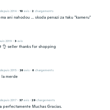
 depuis 2014
·
10
avis
·
2
chargements
ema ani nahodou ... skoda penazi za taku "kameru"
puis 2019
·
3
avis
t 👌 seller thanks for shopping
 depuis 2015
·
26
avis
·
6
chargements
e la merde
 depuis 2017
·
37
avis
·
29
chargements
a perfectamente Muchas Gracias.