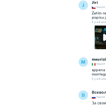
Jiri
J
Inscrit
Zatím n
popisu j
il y a 6 ans
mauriz
M
Inscrit
appena a
montagn
il y a 6 ans
Всево
В
Inscrit
За свои