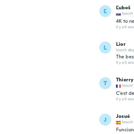
Ľuboš
Ľ
Inscrit
4K to n
il y a 5 ans
Lior
L
Inscrit de
The bes
il y a 5 ans
Thierry
T
Inscrit
C'est d
il y a 5 ans
Josué
J
Inscrit
Funcion