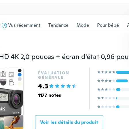
Vus récemment
Tendance
Mode
Pour bébé
s
ÉVALUATION
GÉNÉRALE
4.3
1177 notes
Voir les détails du produit