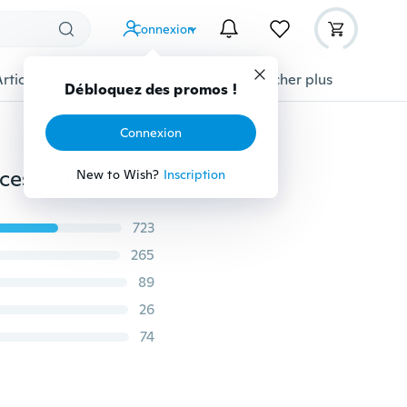
Connexion
Articles pour animaux domestiques
Afficher plus
Débloquez des promos !
Connexion
Écran Ultra HD 4K 2,0 pouces + écran d'état 0,96 pouces WiFi Caméra de sport étanche Caméscope d'action Grand angle de 170 degrés avec ensemble complet de plongée en plein air
New to Wish?
Inscription
723
265
89
26
74