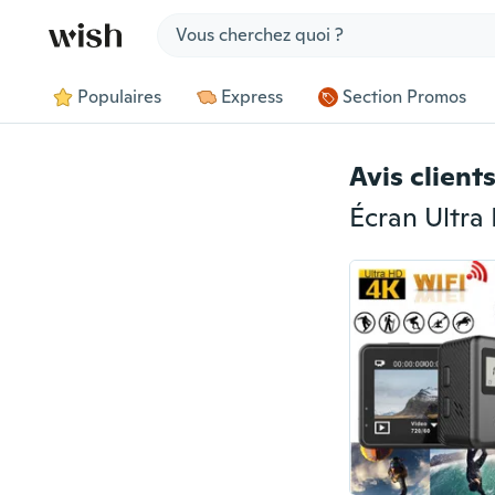
Jump to section
Populaires
Express
Section Promos
Avis client