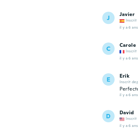
Javier
J
Inscrit
il y a 6 ans
Carole
C
Inscrit
il y a 6 ans
Erik
E
Inscrit de
Perfect
il y a 6 ans
David
D
Inscrit
il y a 6 ans