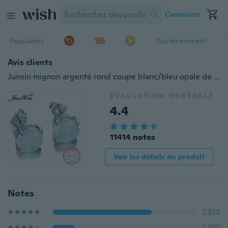
Connexion
Populaires
Vus récemment
Avis clients
Junxin mignon argenté rond coupe blanc/bleu opale de feu boucles d'oreilles bijoux de mariage 6MM
ÉVALUATION GÉNÉRALE
4.4
11414 notes
Voir les détails du produit
Notes
7,925
1,740