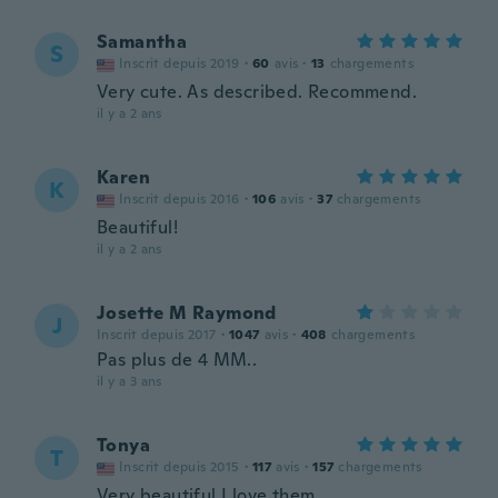
Samantha
S
Inscrit depuis 2019
·
60
avis
·
13
chargements
Very cute. As described. Recommend.
il y a 2 ans
Karen
K
Inscrit depuis 2016
·
106
avis
·
37
chargements
Beautiful!
il y a 2 ans
Josette M Raymond
J
Inscrit depuis 2017
·
1047
avis
·
408
chargements
Pas plus de 4 MM..
il y a 3 ans
Tonya
T
Inscrit depuis 2015
·
117
avis
·
157
chargements
Very beautiful I love them