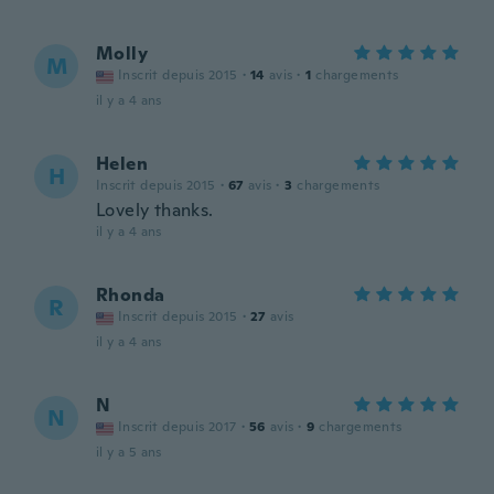
Molly
M
Inscrit depuis 2015
·
14
avis
·
1
chargements
il y a 4 ans
Helen
H
Inscrit depuis 2015
·
67
avis
·
3
chargements
Lovely thanks.
il y a 4 ans
Rhonda
R
Inscrit depuis 2015
·
27
avis
il y a 4 ans
N
N
Inscrit depuis 2017
·
56
avis
·
9
chargements
il y a 5 ans