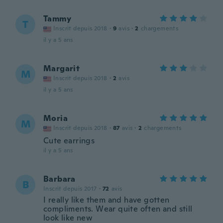
Tammy
T
Inscrit depuis 2018
·
9
avis
·
2
chargements
il y a 5 ans
Margarit
M
Inscrit depuis 2018
·
2
avis
il y a 5 ans
Moria
M
Inscrit depuis 2018
·
87
avis
·
2
chargements
Cute earrings
il y a 5 ans
Barbara
B
Inscrit depuis 2017
·
72
avis
I really like them and have gotten
compliments. Wear quite often and still
look like new