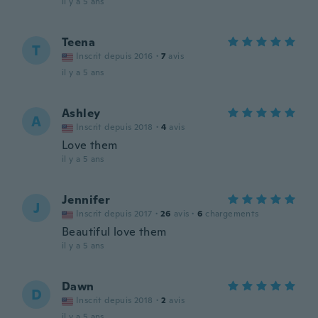
il y a 5 ans
Teena
T
Inscrit depuis 2016
·
7
avis
il y a 5 ans
Ashley
A
Inscrit depuis 2018
·
4
avis
Love them
il y a 5 ans
Jennifer
J
Inscrit depuis 2017
·
26
avis
·
6
chargements
Beautiful love them
il y a 5 ans
Dawn
D
Inscrit depuis 2018
·
2
avis
il y a 5 ans