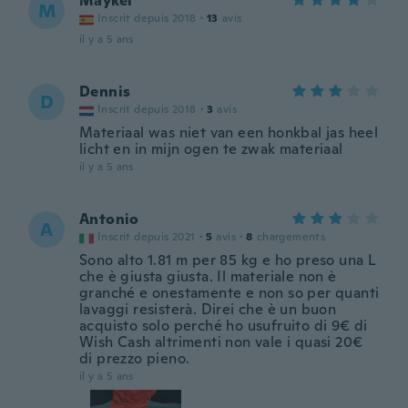
Maykel
M
Inscrit depuis 2018
·
13
avis
il y a 5 ans
Dennis
D
Inscrit depuis 2018
·
3
avis
Materiaal was niet van een honkbal jas heel
licht en in mijn ogen te zwak materiaal
il y a 5 ans
Antonio
A
Inscrit depuis 2021
·
5
avis
·
8
chargements
Sono alto 1.81 m per 85 kg e ho preso una L
che è giusta giusta. Il materiale non è
granché e onestamente e non so per quanti
lavaggi resisterà. Direi che è un buon
acquisto solo perché ho usufruito di 9€ di
Wish Cash altrimenti non vale i quasi 20€
di prezzo pieno.
il y a 5 ans