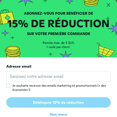
Przemysław
P
Inscrit depuis 2016
·
18
avis
15% DE RÉDUCTION
il y a 5 ans
SUR VOTRE PREMIÈRE COMMANDE
ANDREA
A
Inscrit depuis 2021
·
20
avis
·
3
chargements
Remise max. de 5 $US.
il y a 5 ans
1 code par client.
Jonathan
J
Inscrit depuis 2021
·
3
avis
Adresse email
Déçu, trop petit en L
il y a 5 ans
Je souhaite recevoir des emails marketing et promotionnels (= des
économies !)
Paulo
P
Inscrit depuis 2017
·
5
avis
·
4
chargements
Débloquer 15% de réduction
Muito bom. Perfeito 👏🏻
il y a 5 ans
Non merci