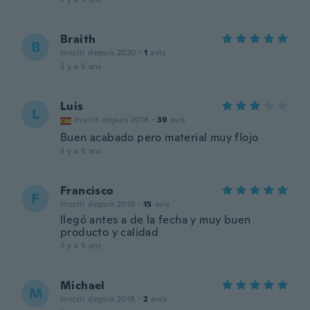
Braith
B
Inscrit depuis 2020
·
1
avis
il y a 5 ans
Luis
L
Inscrit depuis 2018
·
39
avis
Buen acabado pero material muy flojo
il y a 5 ans
Francisco
F
Inscrit depuis 2019
·
15
avis
llegó antes a de la fecha y muy buen
producto y calidad
il y a 5 ans
Michael
M
Inscrit depuis 2018
·
2
avis