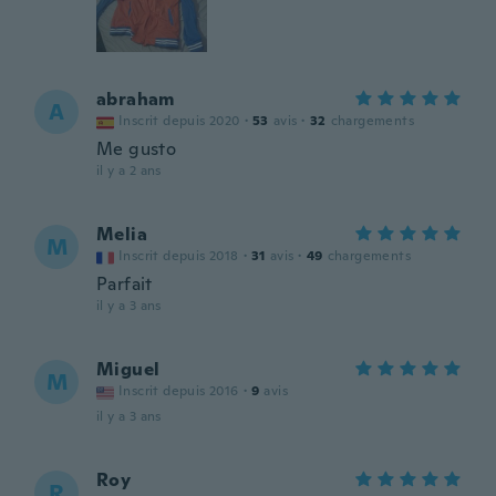
abraham
A
Inscrit depuis 2020
·
53
avis
·
32
chargements
Me gusto
il y a 2 ans
Melia
M
Inscrit depuis 2018
·
31
avis
·
49
chargements
Parfait
il y a 3 ans
Miguel
M
Inscrit depuis 2016
·
9
avis
il y a 3 ans
Roy
R