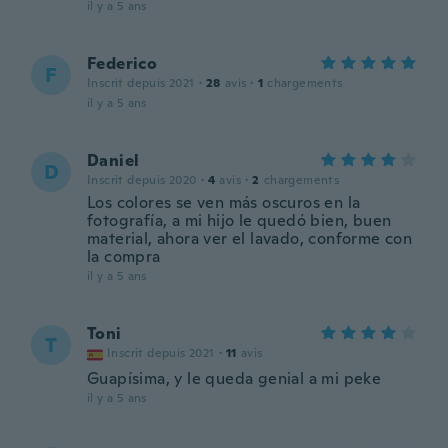
il y a 5 ans
Federico
F
Inscrit depuis 2021
·
28
avis
·
1
chargements
il y a 5 ans
Daniel
D
Inscrit depuis 2020
·
4
avis
·
2
chargements
Los colores se ven más oscuros en la
fotografía, a mi hijo le quedó bien, buen
material, ahora ver el lavado, conforme con
la compra
il y a 5 ans
Toni
T
Inscrit depuis 2021
·
11
avis
Guapísima, y le queda genial a mi peke
il y a 5 ans