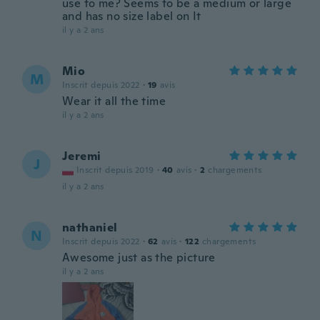
use to me? Seems to be a medium or large
and has no size label on It
il y a 2 ans
Mio
M
Inscrit depuis 2022
·
19
avis
Wear it all the time
il y a 2 ans
Jeremi
J
Inscrit depuis 2019
·
40
avis
·
2
chargements
il y a 2 ans
nathaniel
N
Inscrit depuis 2022
·
62
avis
·
122
chargements
Awesome just as the picture
il y a 2 ans