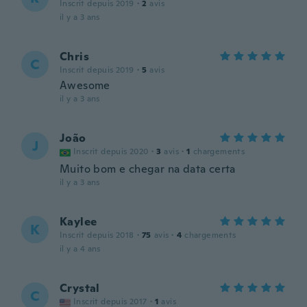
Inscrit depuis 2019
·
2
avis
il y a 3 ans
Chris
C
Inscrit depuis 2019
·
5
avis
Awesome
il y a 3 ans
João
J
Inscrit depuis 2020
·
3
avis
·
1
chargements
Muito bom e chegar na data certa
il y a 3 ans
Kaylee
K
Inscrit depuis 2018
·
75
avis
·
4
chargements
il y a 4 ans
Crystal
C
Inscrit depuis 2017
·
1
avis