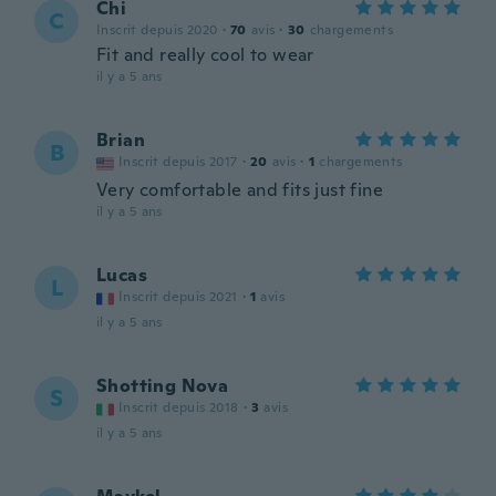
Chi
C
Inscrit depuis 2020
·
70
avis
·
30
chargements
Fit and really cool to wear
il y a 5 ans
Brian
B
Inscrit depuis 2017
·
20
avis
·
1
chargements
Very comfortable and fits just fine
il y a 5 ans
Lucas
L
Inscrit depuis 2021
·
1
avis
il y a 5 ans
Shotting Nova
S
Inscrit depuis 2018
·
3
avis
il y a 5 ans