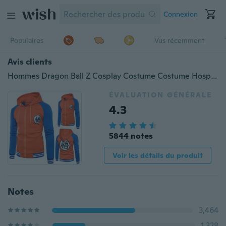
Connexion
Populaires
Vus récemment
Avis clients
Hommes Dragon Ball Z Cosplay Costume Costume Hosplay Sweatshirts à capuche Zipper Cardigan Cardigan Goku Kame Symbole Casual Baseball Jacket
ÉVALUATION GÉNÉRALE
4.3
5844 notes
Voir les détails du produit
Notes
3,464
1,328