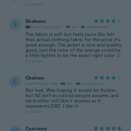
il y a 4 ans
Shabana
S
Inscrit depuis 2017
·
79
avis
·
67
chargements
The fabric is soft but feels more like felt
than actual clothing fabric for the price it's
good enough. The jacket is nice and quality
good, just the color of the orange could be
a little lighter to be the exact right color :)
il y a 4 ans
Chelsea
C
Inscrit depuis 2020
·
64
avis
·
60
chargements
Not bad. Was hoping it would be thicker,
but NZ isn't as cold as people assume, and
my brother will like it anyway as it
represents DBZ. I like it.
il y a 4 ans
Cassiano