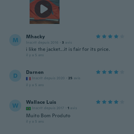
Mhacky
M
Inscrit depuis 2016
·
3
avis
i like the jacket...it is fair for its price.
il y a 5 ans
Darnen
D
Inscrit depuis 2020
·
25
avis
il y a 5 ans
Wallace Luis
W
Inscrit depuis 2017
·
1
avis
Muito Bom Produto
il y a 5 ans