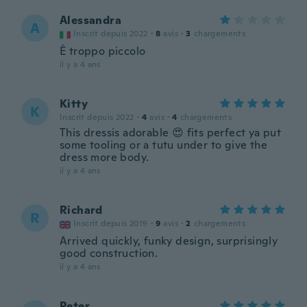
Alessandra
A
Inscrit depuis 2022
·
8
avis
·
3
chargements
È troppo piccolo
il y a 4 ans
Kitty
K
Inscrit depuis 2022
·
4
avis
·
4
chargements
This dressis adorable 😍 fits perfect ya put
some tooling or a tutu under to give the
dress more body.
il y a 4 ans
Richard
R
Inscrit depuis 2019
·
9
avis
·
2
chargements
Arrived quickly, funky design, surprisingly
good construction.
il y a 4 ans
Peter