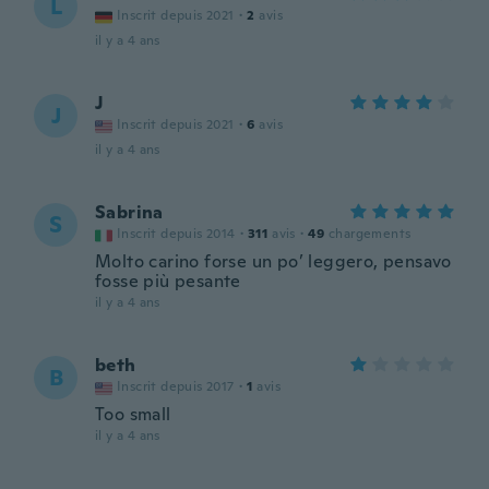
L
Inscrit depuis 2021
·
2
avis
il y a 4 ans
J
J
Inscrit depuis 2021
·
6
avis
il y a 4 ans
Sabrina
S
Inscrit depuis 2014
·
311
avis
·
49
chargements
Molto carino forse un po’ leggero, pensavo
fosse più pesante
il y a 4 ans
beth
B
Inscrit depuis 2017
·
1
avis
Too small
il y a 4 ans