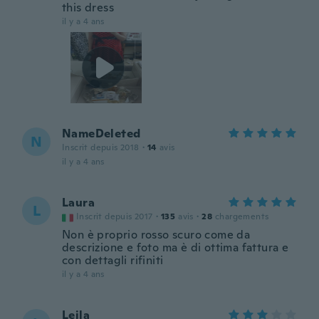
this dress
il y a 4 ans
NameDeleted
N
Inscrit depuis 2018
·
14
avis
il y a 4 ans
Laura
L
Inscrit depuis 2017
·
135
avis
·
28
chargements
Non è proprio rosso scuro come da
descrizione e foto ma è di ottima fattura e
con dettagli rifiniti
il y a 4 ans
Leila