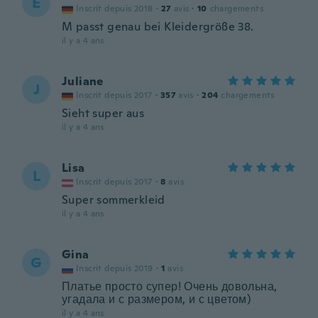
E
Inscrit depuis 2018
·
27
avis
·
10
chargements
M passt genau bei Kleidergröße 38.
il y a 4 ans
Juliane
J
Inscrit depuis 2017
·
357
avis
·
204
chargements
Sieht super aus
il y a 4 ans
Lisa
L
Inscrit depuis 2017
·
8
avis
Super sommerkleid
il y a 4 ans
Gina
G
Inscrit depuis 2019
·
1
avis
Платье просто супер! Очень довольна,
угадала и с размером, и с цветом)
il y a 4 ans