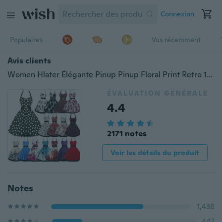
Connexion
Populaires
Vus récemment
Avis clients
Women Hlater Élégante Pinup Pinup Floral Print Retro 1950s Style Cocktail Rockabilly Robe de soirée Rockabilly Party Swing Robe plissée plissée
ÉVALUATION GÉNÉRALE
4.4
2171 notes
Voir les détails du produit
Notes
1,438
447