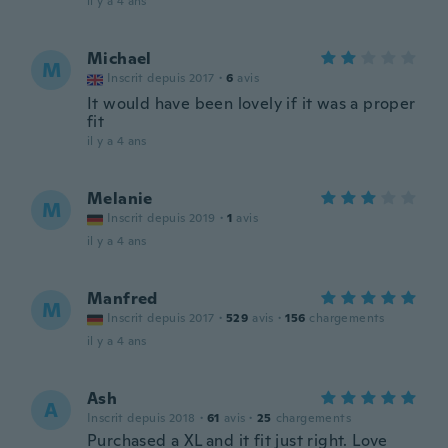
il y a 4 ans
Michael
M
Inscrit depuis 2017
·
6
avis
It would have been lovely if it was a proper
fit
il y a 4 ans
Melanie
M
Inscrit depuis 2019
·
1
avis
il y a 4 ans
Manfred
M
Inscrit depuis 2017
·
529
avis
·
156
chargements
il y a 4 ans
Ash
A
Inscrit depuis 2018
·
61
avis
·
25
chargements
Purchased a XL and it fit just right. Love