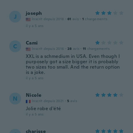
joseph
J
Inscrit depuis 2018
·
61
avis
·
1
chargements
il y a 5 ans
Cami
C
Inscrit depuis 2016
·
28
avis
·
11
chargements
XXL is a schmedium in USA. Even though I
purposely got a size bigger it is probably
two sizes too small. And the return option
is a joke.
il y a 5 ans
Nicole
N
Inscrit depuis 2021
·
5
avis
Jolie robe d'été
il y a 5 ans
charisse