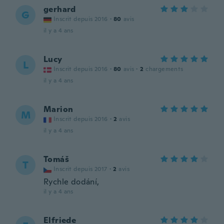
gerhard
G
Inscrit depuis 2016
·
80
avis
il y a 4 ans
Lucy
L
Inscrit depuis 2016
·
80
avis
·
2
chargements
il y a 4 ans
Marion
M
Inscrit depuis 2016
·
2
avis
il y a 4 ans
Tomáš
T
Inscrit depuis 2017
·
2
avis
Rychle dodání,
il y a 4 ans
Elfriede