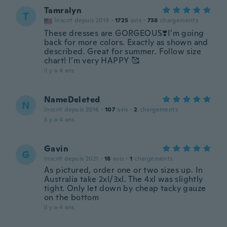
Tamralyn
T
Inscrit depuis 2019
·
1725
avis
·
738
chargements
These dresses are GORGEOUS❣️I’m going
back for more colors. Exactly as shown and
described. Great for summer. Follow size
chart! I’m very HAPPY 🥰
il y a 4 ans
NameDeleted
N
Inscrit depuis 2016
·
107
avis
·
2
chargements
il y a 4 ans
Gavin
G
Inscrit depuis 2021
·
18
avis
·
1
chargements
As pictured, order one or two sizes up. In
Australia take 2xl/3xl. The 4xl was slightly
tight. Only let down by cheap tacky gauze
on the bottom
il y a 4 ans