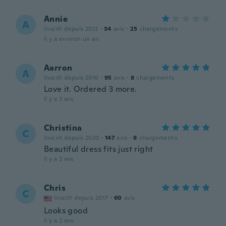
Annie
A
Inscrit depuis 2012
·
34
avis
·
25
chargements
il y a environ un an
Aarron
A
Inscrit depuis 2016
·
95
avis
·
8
chargements
Love it. Ordered 3 more.
il y a 2 ans
Christina
C
Inscrit depuis 2020
·
147
avis
·
8
chargements
Beautiful dress fits just right
il y a 2 ans
Chris
C
Inscrit depuis 2017
·
60
avis
Looks good
il y a 2 ans