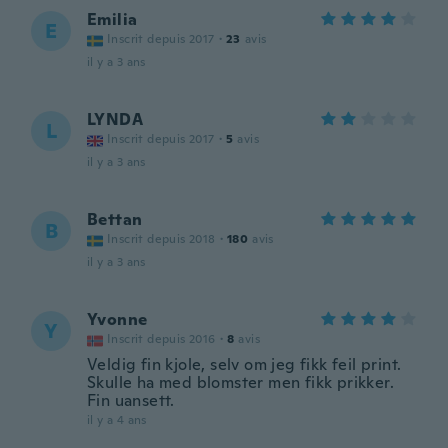
Emilia
E
Inscrit depuis 2017
·
23
avis
il y a 3 ans
LYNDA
L
Inscrit depuis 2017
·
5
avis
il y a 3 ans
Bettan
B
Inscrit depuis 2018
·
180
avis
il y a 3 ans
Yvonne
Y
Inscrit depuis 2016
·
8
avis
Veldig fin kjole, selv om jeg fikk feil print.
Skulle ha med blomster men fikk prikker.
Fin uansett.
il y a 4 ans