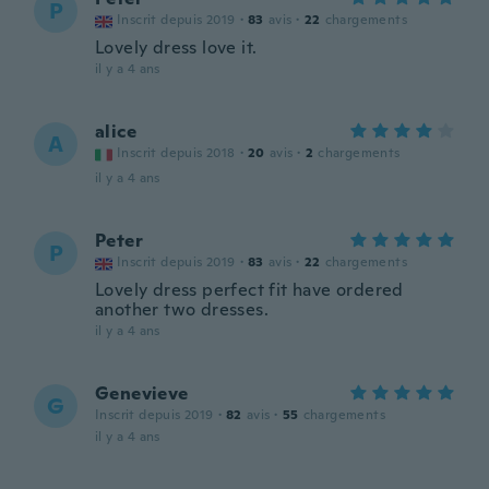
P
Inscrit depuis 2019
·
83
avis
·
22
chargements
Lovely dress love it.
il y a 4 ans
alice
A
Inscrit depuis 2018
·
20
avis
·
2
chargements
il y a 4 ans
Peter
P
Inscrit depuis 2019
·
83
avis
·
22
chargements
Lovely dress perfect fit have ordered
another two dresses.
il y a 4 ans
Genevieve
G
Inscrit depuis 2019
·
82
avis
·
55
chargements
il y a 4 ans