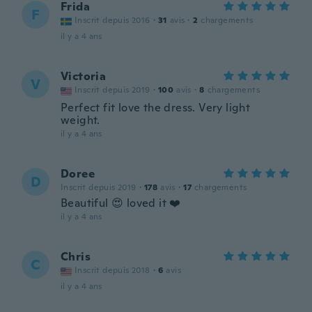
Frida
F
Inscrit depuis 2016
·
31
avis
·
2
chargements
il y a 4 ans
Victoria
V
Inscrit depuis 2019
·
100
avis
·
8
chargements
Perfect fit love the dress. Very light
weight.
il y a 4 ans
Doree
D
Inscrit depuis 2019
·
178
avis
·
17
chargements
Beautiful 😍 loved it ❤️
il y a 4 ans
Chris
C
Inscrit depuis 2018
·
6
avis
il y a 4 ans