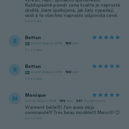
Každopádně poměr cena kvalita je naprostá
skvělá. Jsem spokojená, jak šaty vypadají,
sedí a to všechno naprosto odpovídá ceně.
il y a 3 ans
Bettan
B
Inscrit depuis 2018
·
180
avis
il y a 3 ans
Bettan
B
Inscrit depuis 2018
·
180
avis
il y a 3 ans
Monique
M
Inscrit depuis 2019
·
195
avis
·
237
chargements
Vraiment belle!!!! J'en avais déjà
commandé!!! Très beau modèle!!! Merci!!! 🙂
il y a 3 ans