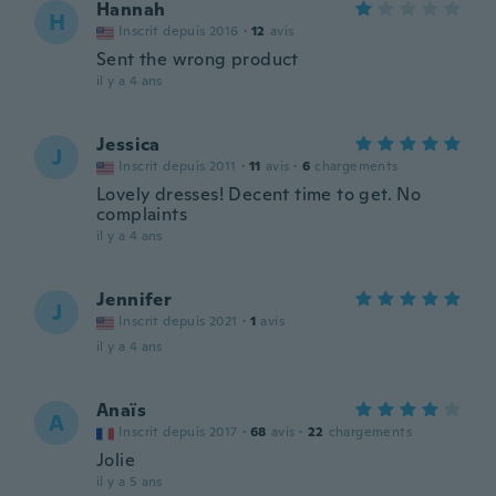
Hannah
H
Inscrit depuis 2016
·
12
avis
Sent the wrong product
il y a 4 ans
Jessica
J
Inscrit depuis 2011
·
11
avis
·
6
chargements
Lovely dresses! Decent time to get. No
complaints
il y a 4 ans
Jennifer
J
Inscrit depuis 2021
·
1
avis
il y a 4 ans
Anaïs
A
Inscrit depuis 2017
·
68
avis
·
22
chargements
Jolie
il y a 5 ans