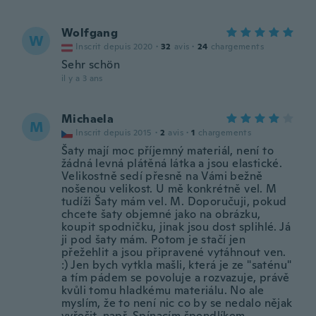
Wolfgang
W
Inscrit depuis 2020
·
32
avis
·
24
chargements
Sehr schön
il y a 3 ans
Michaela
M
Inscrit depuis 2015
·
2
avis
·
1
chargements
Šaty mají moc příjemný materiál, není to
žádná levná plátěná látka a jsou elastické.
Velikostně sedí přesně na Vámi bežně
nošenou velikost. U mě konkrétně vel. M
tudíži Šaty mám vel. M. Doporučuji, pokud
chcete šaty objemné jako na obrázku,
koupit spodničku, jinak jsou dost splihlé. Já
ji pod šaty mám. Potom je stačí jen
přežehlit a jsou připravené vytáhnout ven.
:) Jen bych vytkla mašli, která je ze "saténu"
a tím pádem se povoluje a rozvazuje, právě
kvůli tomu hladkému materiálu. No ale
myslím, že to není nic co by se nedalo nějak
vyřešit, např. Spínacím špendlíkem