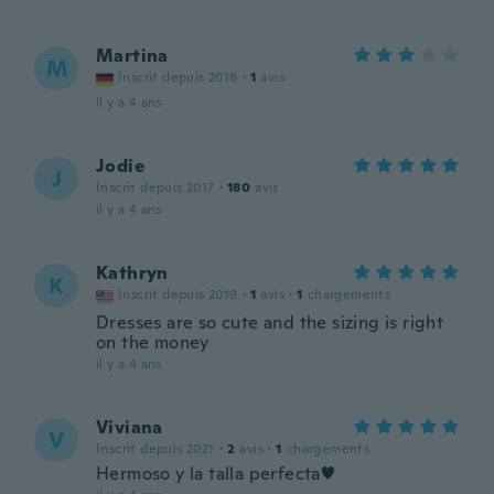
Martina
M
Inscrit depuis 2018
·
1
avis
il y a 4 ans
Jodie
J
Inscrit depuis 2017
·
180
avis
il y a 4 ans
Kathryn
K
Inscrit depuis 2019
·
1
avis
·
1
chargements
Dresses are so cute and the sizing is right
on the money
il y a 4 ans
Viviana
V
Inscrit depuis 2021
·
2
avis
·
1
chargements
Hermoso y la talla perfecta♥️