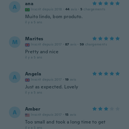
ana
A
Inscrit depuis 2018
·
44
avis
·
5
chargements
Muito lindo, bom produto.
il y a 5 ans
Marites
M
Inscrit depuis 2017
·
87
avis
·
59
chargements
Pretty and nice
il y a 5 ans
Angela
A
Inscrit depuis 2017
·
19
avis
Just as expected. Lovely
il y a 5 ans
Amber
A
Inscrit depuis 2017
·
15
avis
Too small and took a long time to get
il y a 5 ans