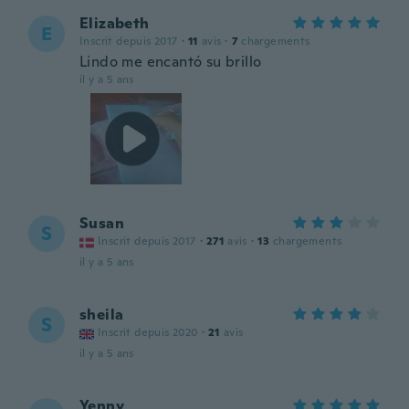
Elizabeth
E
Inscrit depuis 2017
·
11
avis
·
7
chargements
Lindo me encantó su brillo
il y a 5 ans
Susan
S
Inscrit depuis 2017
·
271
avis
·
13
chargements
il y a 5 ans
sheila
S
Inscrit depuis 2020
·
21
avis
il y a 5 ans
Yenny