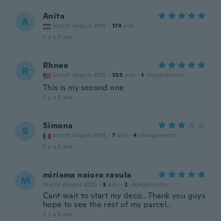
Anita
A
Inscrit depuis 2019
·
174
avis
il y a 5 ans
Rhnee
R
Inscrit depuis 2015
·
355
avis
·
1
chargements
This is my second one
il y a 5 ans
Simona
S
Inscrit depuis 2016
·
7
avis
·
4
chargements
il y a 5 ans
miriama naioro ravula
M
Inscrit depuis 2020
·
3
avis
·
2
chargements
Cant wait to start my deco.. Thank you guys
hope to see the rest of my parcel..
il y a 5 ans