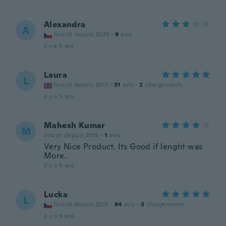
Alexandra
A
Inscrit depuis 2020
·
9
avis
il y a 5 ans
Laura
L
Inscrit depuis 2017
·
31
avis
·
2
chargements
il y a 5 ans
Mahesh Kumar
M
Inscrit depuis 2019
·
1
avis
Very Nice Product. Its Good if lenght was
More.
il y a 5 ans
Lucka
L
Inscrit depuis 2015
·
84
avis
·
3
chargements
il y a 6 ans