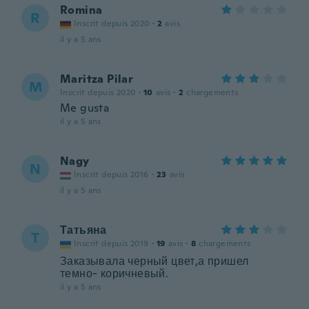
Romina
R
Inscrit depuis 2020
·
2
avis
il y a 5 ans
Maritza Pilar
M
Inscrit depuis 2020
·
10
avis
·
2
chargements
Me gusta
il y a 5 ans
Nagy
N
Inscrit depuis 2016
·
23
avis
il y a 5 ans
Татьяна
Т
Inscrit depuis 2019
·
19
avis
·
8
chargements
Заказывала черный цвет,а пришел
темно- коричневый.
il y a 5 ans