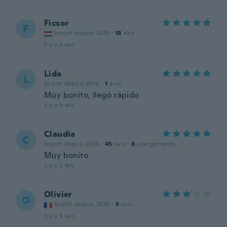
Ficsor
F
Inscrit depuis 2018
·
18
avis
il y a 5 ans
Lida
L
Inscrit depuis 2018
·
1
avis
Muy bonito, llegó rápido
il y a 5 ans
Claudia
C
Inscrit depuis 2018
·
45
avis
·
6
chargements
Muy bonito
il y a 5 ans
Olivier
O
Inscrit depuis 2020
·
5
avis
il y a 5 ans