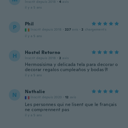
Inscrit depuis 2018
·
4
avis
il y a 5 ans
Phil
P
Inscrit depuis 2018
·
227
avis
·
2
chargements
il y a 5 ans
Hostel Retorno
H
Inscrit depuis 2018
·
2
avis
Hermosísima y delicada tela para decorar o
decorar regalos cumpleaños y bodas🥂
il y a 5 ans
Nathalie
N
Inscrit depuis 2020
·
12
avis
Les personnes qui ne lisent que le français
ne comprennent pas
il y a 5 ans