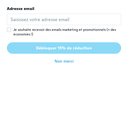
Elaine
Adresse email
E
Inscrit depuis 2019
·
10
avis
·
1
chargements
Lovely quality
il y a 6 ans
Je souhaite recevoir des emails marketing et promotionnels (= des
économies !)
Sarah
S
Débloquer 15% de réduction
Inscrit depuis 2015
·
5
avis
il y a 6 ans
Non merci
Suzette
S
Inscrit depuis 2017
·
640
avis
il y a 6 ans
Dorice
D
Inscrit depuis 2012
·
21
avis
il y a 6 ans