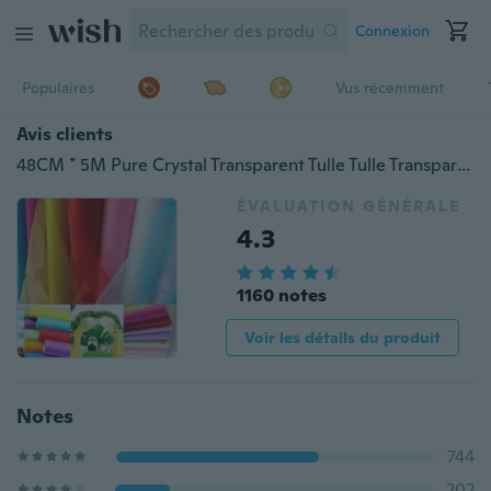
Connexion
Populaires
Vus récemment
Avis clients
48CM * 5M Pure Crystal Transparent Tulle Tulle Transparent Robe de Mariage Robe de Mariage Tulle Transparent Fil de Gaze Éléments de Tulle Transparent Décoration de Porte Fleur Décoration de Fête Rouleau de Tissu de Fleurs
ÉVALUATION GÉNÉRALE
4.3
1160 notes
Voir les détails du produit
Notes
744
202