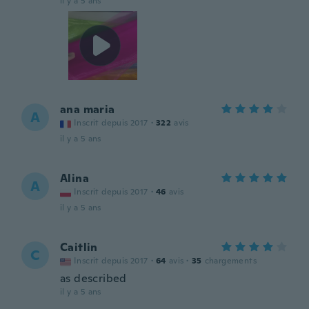
il y a 5 ans
ana maria
A
Inscrit depuis 2017
·
322
avis
il y a 5 ans
Alina
A
Inscrit depuis 2017
·
46
avis
il y a 5 ans
Caitlin
C
Inscrit depuis 2017
·
64
avis
·
35
chargements
as described
il y a 5 ans