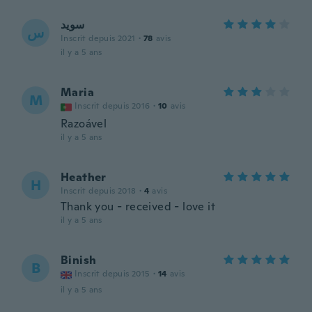
سويد
س
Inscrit depuis 2021
·
78
avis
il y a 5 ans
Maria
M
Inscrit depuis 2016
·
10
avis
Razoável
il y a 5 ans
Heather
H
Inscrit depuis 2018
·
4
avis
Thank you - received - love it
il y a 5 ans
Binish
B
Inscrit depuis 2015
·
14
avis
il y a 5 ans