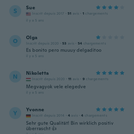
Sue
S
Inscrit depuis 2017
·
51
avis
·
1
chargements
il y a 5 ans
Olga
O
Inscrit depuis 2020
·
53
avis
·
54
chargements
Es bonito pero muuuy delgaditoo
il y a 5 ans
Nikoletta
N
Inscrit depuis 2020
·
11
avis
·
9
chargements
Megvagyok vele elegedve
il y a 5 ans
Yvonne
Y
Inscrit depuis 2014
·
4
avis
·
4
chargements
Sehr gute Qualität! Bin wirklich positiv
überrascht 👍