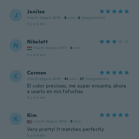
Jenilee
J
Inscrit depuis 2018
·
8
avis
·
6
chargements
il y a 4 ans
Nikolett
N
Inscrit depuis 2017
·
3
avis
il y a 4 ans
Carmen
C
Inscrit depuis 2018
·
41
avis
·
27
chargements
El color precioso, me super encanta, ahora
a usarlo en mis fofuchas
il y a 4 ans
Kim
K
Inscrit depuis 2019
·
5
avis
Very pretty! It matches perfectly
il y a 4 ans