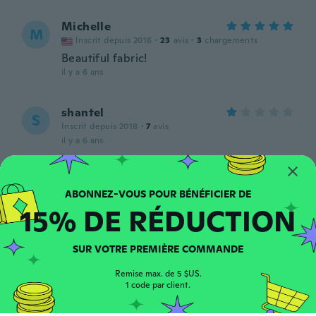
Michelle
M
Inscrit depuis 2016
·
23
avis
·
3
chargements
Beautiful fabric!
il y a 6 ans
shantel
S
Inscrit depuis 2018
·
7
avis
il y a 6 ans
Paul
P
Inscrit depuis 2018
·
81
avis
15% DE RÉDUCTION
Just as described
il y a 6 ans
SUR VOTRE PREMIÈRE COMMANDE
Ildikó
I
Remise max. de 5 $US.
Inscrit depuis 2018
·
40
avis
·
4
chargements
1 code par client.
il y a 6 ans