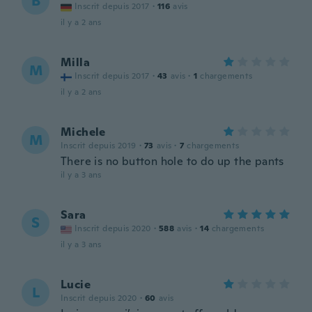
B
Inscrit depuis 2017
·
116
avis
il y a 2 ans
Milla
M
Inscrit depuis 2017
·
43
avis
·
1
chargements
il y a 2 ans
Michele
M
Inscrit depuis 2019
·
73
avis
·
7
chargements
There is no button hole to do up the pants
il y a 3 ans
Sara
S
Inscrit depuis 2020
·
588
avis
·
14
chargements
il y a 3 ans
Lucie
L
Inscrit depuis 2020
·
60
avis