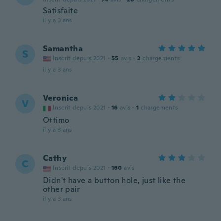
Satisfaite
il y a 3 ans
Samantha
S
Inscrit depuis 2021
·
55
avis
·
2
chargements
il y a 3 ans
Veronica
V
Inscrit depuis 2021
·
16
avis
·
1
chargements
Ottimo
il y a 3 ans
Cathy
C
Inscrit depuis 2021
·
160
avis
Didn't have a button hole, just like the
other pair
il y a 3 ans