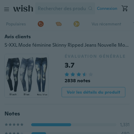
Connexion
Populaires
Vus récemment
Avis clients
S-XXL Mode féminine Skinny Ripped Jeans Nouvelle Mode Femmes Baggar Pantalon Boyfriend Demin Biker Jeans
ÉVALUATION GÉNÉRALE
3.7
2838 notes
Voir les détails du produit
Notes
1,331
480