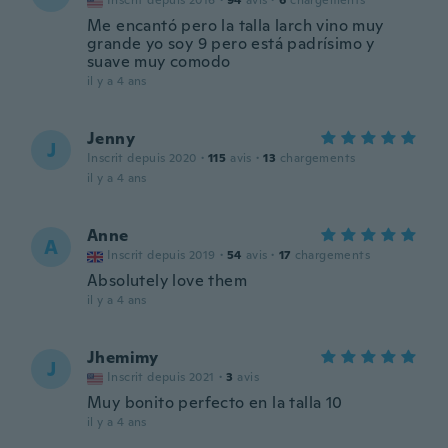
Inscrit depuis 2016
·
94
avis
·
6
chargements
Me encantó pero la talla larch vino muy
grande yo soy 9 pero está padrísimo y
suave muy comodo
il y a 4 ans
Jenny
J
Inscrit depuis 2020
·
115
avis
·
13
chargements
il y a 4 ans
Anne
A
Inscrit depuis 2019
·
54
avis
·
17
chargements
Absolutely love them
il y a 4 ans
Jhemimy
J
Inscrit depuis 2021
·
3
avis
Muy bonito perfecto en la talla 10
il y a 4 ans