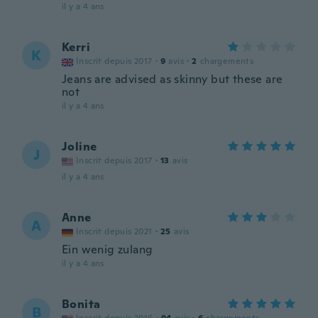
il y a 4 ans
Kerri
K
Inscrit depuis 2017
·
9
avis
·
2
chargements
Jeans are advised as skinny but these are
not
il y a 4 ans
Joline
J
Inscrit depuis 2017
·
13
avis
il y a 4 ans
Anne
A
Inscrit depuis 2021
·
25
avis
Ein wenig zulang
il y a 4 ans
Bonita
B