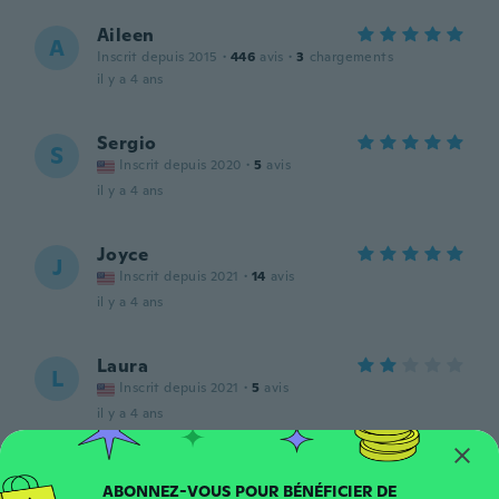
Aileen
A
Inscrit depuis 2015
·
446
avis
·
3
chargements
il y a 4 ans
Sergio
S
Inscrit depuis 2020
·
5
avis
il y a 4 ans
Joyce
J
Inscrit depuis 2021
·
14
avis
il y a 4 ans
Laura
L
Inscrit depuis 2021
·
5
avis
il y a 4 ans
Flora
F