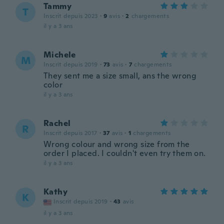
Tammy
T
Inscrit depuis 2023
·
9
avis
·
2
chargements
il y a 3 ans
Michele
M
Inscrit depuis 2019
·
73
avis
·
7
chargements
They sent me a size small, ans the wrong
color
il y a 3 ans
Rachel
R
Inscrit depuis 2017
·
37
avis
·
1
chargements
Wrong colour and wrong size from the
order I placed. I couldn't even try them on.
il y a 3 ans
Kathy
K
Inscrit depuis 2019
·
43
avis
il y a 3 ans