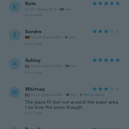
Kate
K
Inscrit depuis 2014
·
28
avis
il y a 3 ans
Sandra
S
Inscrit depuis 2021
·
3
avis
il y a 3 ans
Ashley
A
Inscrit depuis 2022
·
33
avis
il y a 3 ans
Whitney
W
Inscrit depuis 2020
·
16
avis
·
1
chargements
The jeans fit but not around the waist area.
I do love the jeans though.
il y a 3 ans