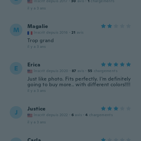
Inscrit depuis 2017
·
30
avis
·
1
chargements
il y a 3 ans
Magalie
M
Inscrit depuis 2016
·
21
avis
Trop grand
il y a 3 ans
Erica
E
Inscrit depuis 2020
·
87
avis
·
55
chargements
Just like photo. Fits perfectly. I'm definitely
going to buy more.. with different colors!!!!
il y a 3 ans
Justice
J
Inscrit depuis 2022
·
6
avis
·
4
chargements
il y a 3 ans
Carla