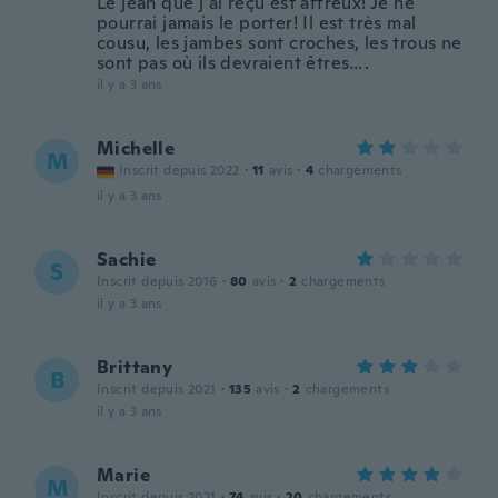
Le jean que j’ai reçu est affreux! Je ne
pourrai jamais le porter! Il est très mal
cousu, les jambes sont croches, les trous ne
sont pas où ils devraient êtres….
il y a 3 ans
Michelle
M
Inscrit depuis 2022
·
11
avis
·
4
chargements
il y a 3 ans
Sachie
S
Inscrit depuis 2016
·
80
avis
·
2
chargements
il y a 3 ans
Brittany
B
Inscrit depuis 2021
·
135
avis
·
2
chargements
il y a 3 ans
Marie
M
Inscrit depuis 2021
·
74
avis
·
20
chargements