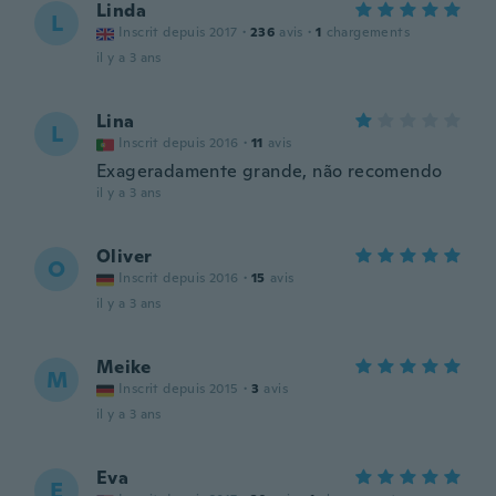
Linda
L
Inscrit depuis 2017
·
236
avis
·
1
chargements
il y a 3 ans
Lina
L
Inscrit depuis 2016
·
11
avis
Exageradamente grande, não recomendo
il y a 3 ans
Oliver
O
Inscrit depuis 2016
·
15
avis
il y a 3 ans
Meike
M
Inscrit depuis 2015
·
3
avis
il y a 3 ans
Eva
E