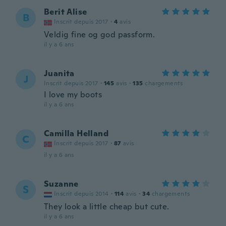
Berit Alise
B
Inscrit depuis 2017
·
4
avis
Veldig fine og god passform.
il y a 6 ans
Juanita
J
Inscrit depuis 2017
·
145
avis
·
135
chargements
I love my boots
il y a 6 ans
Camilla Helland
C
Inscrit depuis 2017
·
87
avis
il y a 6 ans
Suzanne
S
Inscrit depuis 2014
·
114
avis
·
34
chargements
They look a little cheap but cute.
il y a 6 ans