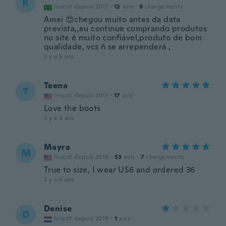
K
Inscrit depuis 2017
·
12
avis
·
9
chargements
Amei 😍chegou muito antes da data
prevista,,eu continue comprando produtos
no site é muito confiável,produto de bom
qualidade, vcs ñ se arrependerá ,
il y a 6 ans
Teena
T
Inscrit depuis 2017
·
17
avis
Love the boots
il y a 6 ans
Mayra
M
Inscrit depuis 2018
·
53
avis
·
7
chargements
True to size, I wear US6 and ordered 36
il y a 6 ans
Denise
D
Inscrit depuis 2019
·
1
avis