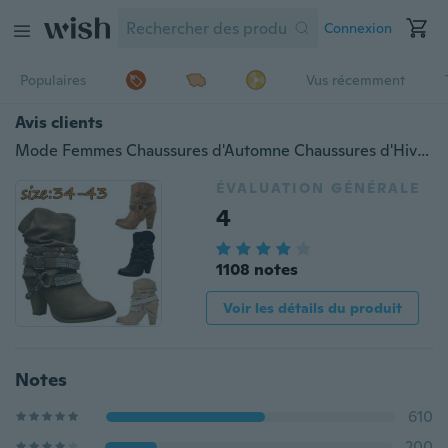
Connexion
Populaires
Vus récemment
Avis clients
Mode Femmes Chaussures d'Automne Chaussures d'Hiver en Cuir Multi Sangles Clouées Bottes Rivet Mid Heel Orteil Rond Orteil Rond Ceinture de Cheville Boucle Boucle Boucle Style Punk Bottes Style Punk Bottines courtes Bottes Femme Mignon Slouch Bottines à enfiler Cousues Décontractées Antiglisse Bottines Femme
ÉVALUATION GÉNÉRALE
4
1108 notes
Voir les détails du produit
Notes
610
200