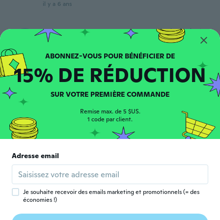
il y a 6 ans
D
D
Inscrit depuis 2018
·
133
avis
·
11
chargements
Love the sparkle/gems
il y a 6 ans
15% DE RÉDUCTION
Barbie
B
SUR VOTRE PREMIÈRE COMMANDE
Inscrit depuis 2016
·
451
avis
·
1
chargements
il y a 6 ans
Remise max. de 5 $US.
1 code par client.
Jey
J
Inscrit depuis 2016
·
56
avis
·
15
chargements
Adresse email
Just like the picture. Perfect fit according
to chart. Very comfortable. They just stink
up my feet a little.
il y a 6 ans
Je souhaite recevoir des emails marketing et promotionnels (= des
économies !)
agnieszka