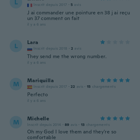
L
Inscrit depuis 2017
·
5
avis
J ai commander une pointure en 38 j ai reçu
un 37 comment on fait
il y a 6 ans
Lara
L
Inscrit depuis 2018
·
2
avis
They send me the wrong number.
il y a 6 ans
Mariquilla
M
Inscrit depuis 2017
·
22
avis
·
15
chargements
Perfecto
il y a 6 ans
Michelle
M
Inscrit depuis 2014
·
89
avis
·
13
chargements
Oh my God I love them and they're so
comfortable