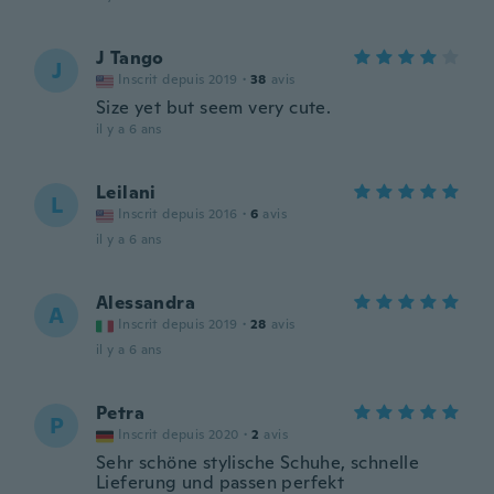
J Tango
J
Inscrit depuis 2019
·
38
avis
Size yet but seem very cute.
il y a 6 ans
Leilani
L
Inscrit depuis 2016
·
6
avis
il y a 6 ans
Alessandra
A
Inscrit depuis 2019
·
28
avis
il y a 6 ans
Petra
P
Inscrit depuis 2020
·
2
avis
Sehr schöne stylische Schuhe, schnelle
Lieferung und passen perfekt