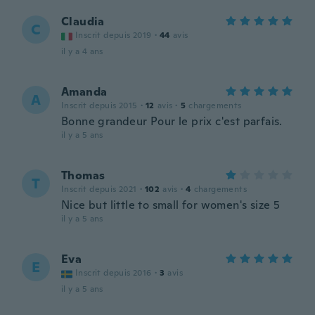
Claudia
C
Inscrit depuis 2019
·
44
avis
il y a 4 ans
Amanda
A
Inscrit depuis 2015
·
12
avis
·
5
chargements
Bonne grandeur Pour le prix c'est parfais.
il y a 5 ans
Thomas
T
Inscrit depuis 2021
·
102
avis
·
4
chargements
Nice but little to small for women's size 5
il y a 5 ans
Eva
E
Inscrit depuis 2016
·
3
avis
il y a 5 ans