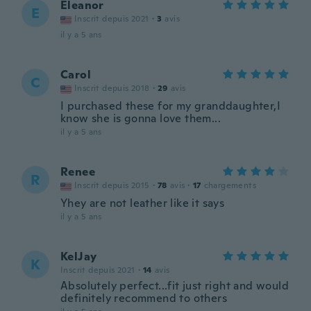
Eleanor
E
Inscrit depuis 2021
·
3
avis
il y a 5 ans
Carol
C
Inscrit depuis 2018
·
29
avis
I purchased these for my granddaughter,I
know she is gonna love them...
il y a 5 ans
Renee
R
Inscrit depuis 2015
·
78
avis
·
17
chargements
Yhey are not leather like it says
il y a 5 ans
KelJay
K
Inscrit depuis 2021
·
14
avis
Absolutely perfect...fit just right and would
definitely recommend to others