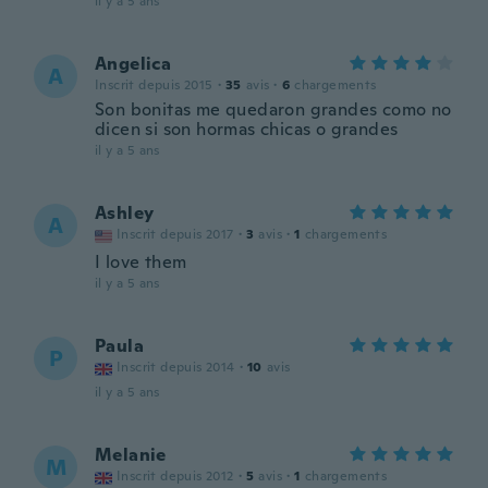
il y a 5 ans
Angelica
A
Inscrit depuis 2015
·
35
avis
·
6
chargements
Son bonitas me quedaron grandes como no
dicen si son hormas chicas o grandes
il y a 5 ans
Ashley
A
Inscrit depuis 2017
·
3
avis
·
1
chargements
I love them
il y a 5 ans
Paula
P
Inscrit depuis 2014
·
10
avis
il y a 5 ans
Melanie
M
Inscrit depuis 2012
·
5
avis
·
1
chargements