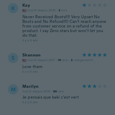
Kay
K
Inscrit depuis 2020
·
2
avis
Never Received Boots!!!! Very Upset No
Boots and No Refund!!!! Can't reach anyone
from customer service on a refund of the
product. I say Zero stars but won't let you
do that.
il y a 5 ans
Shannon
S
Inscrit depuis 2017
·
41
avis
·
2
chargements
Love them
il y a 5 ans
Marilyn
M
Inscrit depuis 2019
·
90
avis
Je pensais que kaki c'est vert
il y a 5 ans