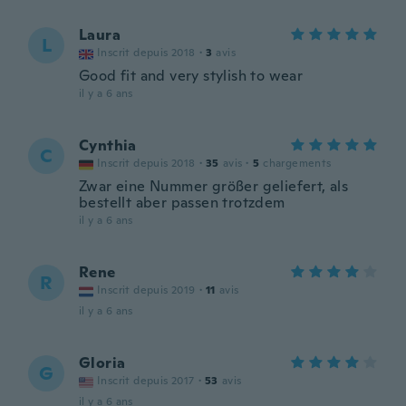
Laura
L
Inscrit depuis 2018
·
3
avis
Good fit and very stylish to wear
il y a 6 ans
Cynthia
C
Inscrit depuis 2018
·
35
avis
·
5
chargements
Zwar eine Nummer größer geliefert, als
bestellt aber passen trotzdem
il y a 6 ans
Rene
R
Inscrit depuis 2019
·
11
avis
il y a 6 ans
Gloria
G
Inscrit depuis 2017
·
53
avis
il y a 6 ans