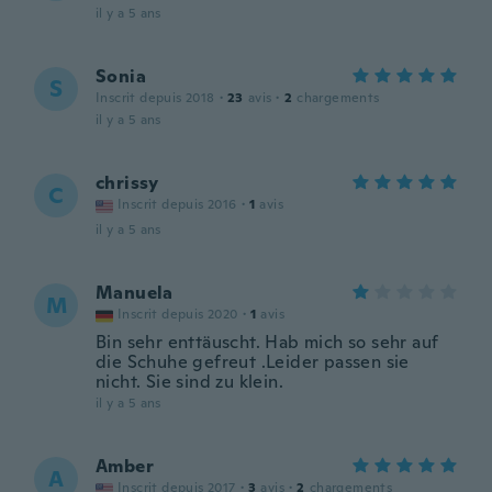
il y a 5 ans
Sonia
S
Inscrit depuis 2018
·
23
avis
·
2
chargements
il y a 5 ans
chrissy
C
Inscrit depuis 2016
·
1
avis
il y a 5 ans
Manuela
M
Inscrit depuis 2020
·
1
avis
Bin sehr enttäuscht. Hab mich so sehr auf
die Schuhe gefreut .Leider passen sie
nicht. Sie sind zu klein.
il y a 5 ans
Amber
A
Inscrit depuis 2017
·
3
avis
·
2
chargements