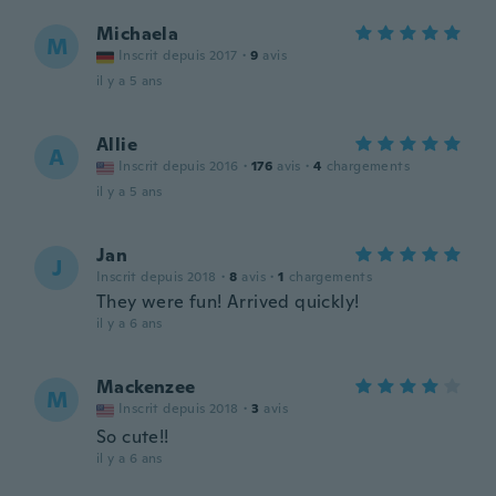
Michaela
M
Inscrit depuis 2017
·
9
avis
il y a 5 ans
Allie
A
Inscrit depuis 2016
·
176
avis
·
4
chargements
il y a 5 ans
Jan
J
Inscrit depuis 2018
·
8
avis
·
1
chargements
They were fun! Arrived quickly!
il y a 6 ans
Mackenzee
M
Inscrit depuis 2018
·
3
avis
So cute!!
il y a 6 ans