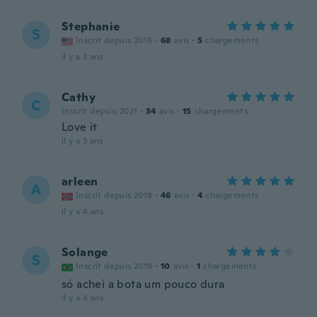
Stephanie
S
Inscrit depuis 2016
·
68
avis
·
5
chargements
il y a 3 ans
Cathy
C
Inscrit depuis 2021
·
34
avis
·
15
chargements
Love it
il y a 3 ans
arleen
A
Inscrit depuis 2018
·
46
avis
·
4
chargements
il y a 4 ans
Solange
S
Inscrit depuis 2019
·
10
avis
·
1
chargements
só achei a bota um pouco dura
il y a 4 ans