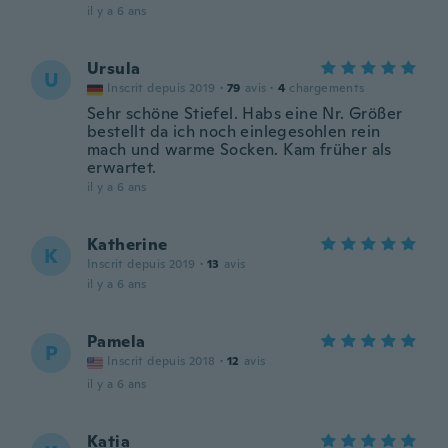
il y a 6 ans
Ursula
U
Inscrit depuis 2019
·
79
avis
·
4
chargements
Sehr schöne Stiefel. Habs eine Nr. Größer
bestellt da ich noch einlegesohlen rein
mach und warme Socken. Kam früher als
erwartet.
il y a 6 ans
Katherine
K
Inscrit depuis 2019
·
13
avis
il y a 6 ans
Pamela
P
Inscrit depuis 2018
·
12
avis
il y a 6 ans
Katia