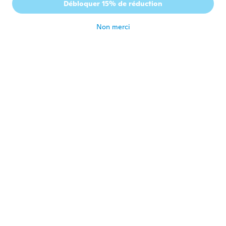
A
Débloquer 15% de réduction
Inscrit depuis 2016
·
37
avis
il y a 6 ans
Non merci
Maryline
M
Inscrit depuis 2017
·
72
avis
·
5
chargements
il y a 6 ans
Thomas
T
Inscrit depuis 2019
·
9
avis
Super Schnelle Lieferung, die lassen sich
sehr bequem tragen (sag meine Frau) also
ein Kauf Empfehlung
il y a 6 ans
Debbie
D
Inscrit depuis 2016
·
24
avis
beautiful!!
il y a 6 ans