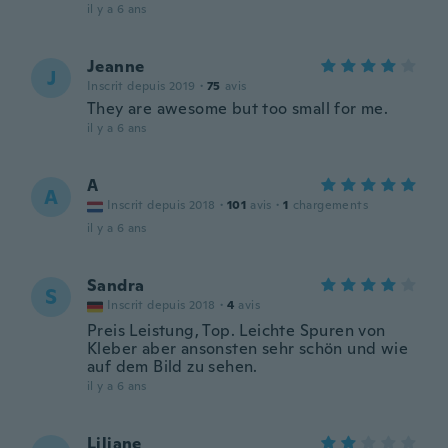
il y a 6 ans
Jeanne
J
Inscrit depuis 2019
·
75
avis
They are awesome but too small for me.
il y a 6 ans
A
A
Inscrit depuis 2018
·
101
avis
·
1
chargements
il y a 6 ans
Sandra
S
Inscrit depuis 2018
·
4
avis
Preis Leistung, Top. Leichte Spuren von
Kleber aber ansonsten sehr schön und wie
auf dem Bild zu sehen.
il y a 6 ans
Liliane