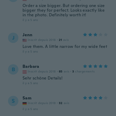
Order a size bigger. But ordering one size
bigger they for perfect. Looks exactly like
in the photo. Definitely worth it!
il y a 5 ans
Jenn
J
Inscrit depuis 2018
·
21
avis
Love them. A little narrow for my wide feet
il y a 5 ans
Barbara
B
Inscrit depuis 2018
·
85
avis
·
3
chargements
Sehr schöne Details!
il y a 5 ans
Sam
S
Inscrit depuis 2018
·
32
avis
il y a 5 ans