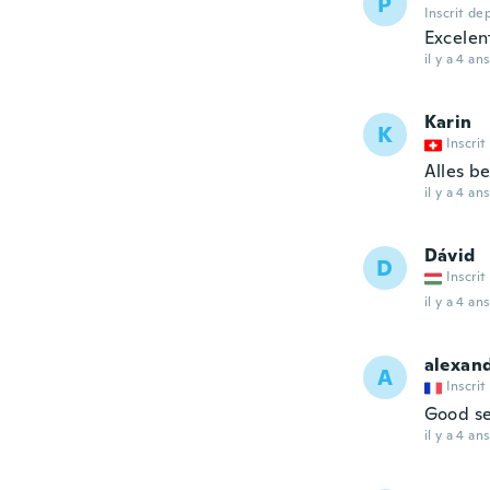
P
Inscrit de
Excelen
il y a 4 ans
Karin
K
Inscrit
Alles be
il y a 4 ans
Dávid
D
Inscrit
il y a 4 ans
alexan
A
Inscrit
Good se
il y a 4 ans