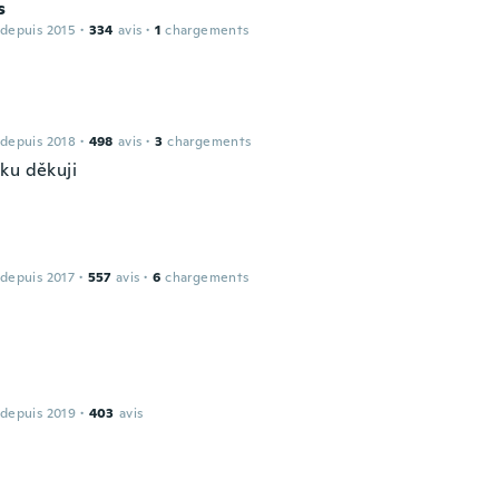
s
 depuis 2015
·
334
avis
·
1
chargements
 depuis 2018
·
498
avis
·
3
chargements
ku děkuji
 depuis 2017
·
557
avis
·
6
chargements
 depuis 2019
·
403
avis