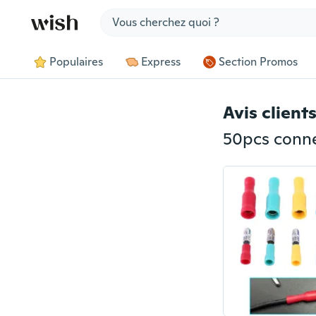
Jump to section
Populaires
Express
Section Promos
Avis client