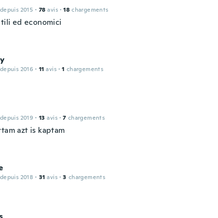
 depuis 2015
·
78
avis
·
18
chargements
tili ed economici
y
 depuis 2016
·
11
avis
·
1
chargements
 depuis 2019
·
13
avis
·
7
chargements
rtam azt is kaptam
e
 depuis 2018
·
31
avis
·
3
chargements
s