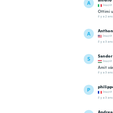
aniello
A
Inscrit
Ottimi u
il y a 2 ans
Anthon
A
Inscrit
il y a 3 ans
Sandor
S
Inscrit
Amit vá
il y a 3 ans
philipp
P
Inscrit
il y a 3 ans
Andrea