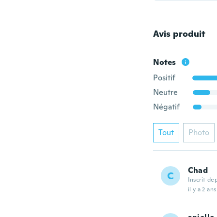
Avis produit
Notes
Positif
Neutre
Négatif
Tout
Photo
Chad
C
Inscrit de
il y a 2 ans