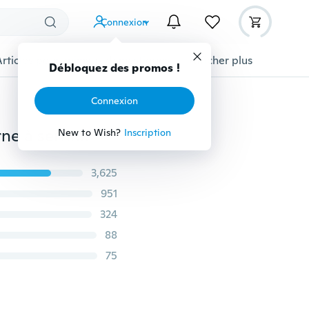
Connexion
Articles pour animaux domestiques
Afficher plus
Débloquez des promos !
Connexion
50pcs connecteur électrique isolé femelle et mâle borne à sertir pour 0,5 à 1,5 mm²
New to Wish?
Inscription
3,625
951
324
88
75