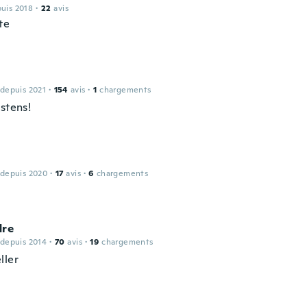
puis 2018
·
22
avis
te
 depuis 2021
·
154
avis
·
1
chargements
stens!
 depuis 2020
·
17
avis
·
6
chargements
dre
 depuis 2014
·
70
avis
·
19
chargements
ller