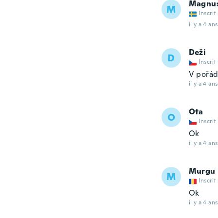
Magnu
M
Inscrit
il y a 4 ans
Deži
D
Inscrit
V pořád
il y a 4 ans
Ota
O
Inscrit
Ok
il y a 4 ans
Murgu
M
Inscrit
Ok
il y a 4 ans