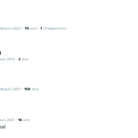
 depuis 2022
·
70
avis
·
1
chargements
d
puis 2015
·
2
avis
 depuis 2021
·
150
avis
puis 2021
·
16
avis
eal