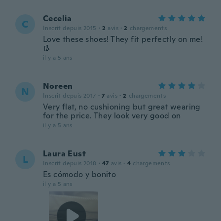
Cecelia
C
Inscrit depuis 2015
·
2
avis
·
2
chargements
Love these shoes! They fit perfectly on me!
👢
il y a 5 ans
Noreen
N
Inscrit depuis 2017
·
7
avis
·
2
chargements
Very flat, no cushioning but great wearing
for the price. They look very good on
il y a 5 ans
Laura Eust
L
Inscrit depuis 2018
·
47
avis
·
4
chargements
Es cómodo y bonito
il y a 5 ans