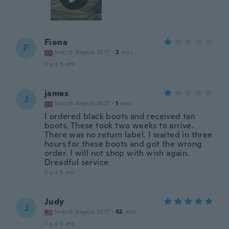
Fiona
F
Inscrit depuis 2017
·
2
avis
il y a 5 ans
james
J
Inscrit depuis 2021
·
1
avis
I ordered black boots and received tan
boots. These took two weeks to arrive.
There was no return label. I waited in three
hours for these boots and got the wrong
order. I will not shop with wish again.
Dreadful service
il y a 5 ans
Judy
J
Inscrit depuis 2017
·
62
avis
il y a 5 ans