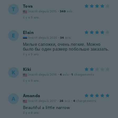
Tova
T
Inscrit depuis 2015
·
349
avis
il y a 5 ans
Elain
E
Inscrit depuis 2020
·
34
avis
Милые сапожки, очень легкие. Можно
было бы один размер побольше заказать.
il y a 5 ans
Kiki
K
Inscrit depuis 2016
·
4
avis
·
1
chargements
il y a 6 ans
Amanda
A
Inscrit depuis 2017
·
26
avis
·
4
chargements
Beautiful a little narrow
il y a 6 ans