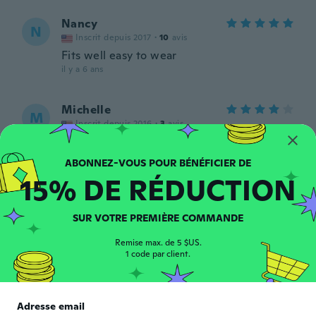
Nancy
N
Inscrit depuis 2017
·
10
avis
Fits well easy to wear
il y a 6 ans
Michelle
M
Inscrit depuis 2016
·
3
avis
They are not actually flat like they look--
there is a heel wedge inside. Good value.
Nice style. But advertised as flat wear.
15% DE RÉDUCTION
il y a 6 ans
SUR VOTRE PREMIÈRE COMMANDE
Mariette
M
Inscrit depuis 2020
·
14
avis
Remise max. de 5 $US.
Nice boots.
1 code par client.
il y a 6 ans
Mary L
Adresse email
M