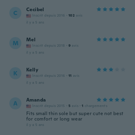
Cecibel
C
Inscrit depuis 2016
·
102
avis
il y a 5 ans
Mel
M
Inscrit depuis 2018
·
9
avis
il y a 5 ans
Kelly
K
Inscrit depuis 2016
·
11
avis
il y a 5 ans
Amanda
A
Inscrit depuis 2015
·
5
avis
·
1
chargements
Fits small thin sole but super cute not best
for comfort or long wear
il y a 5 ans