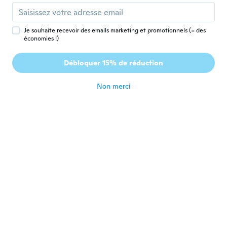
Inscrit depuis 2017
·
70
avis
·
2
chargements
il y a 6 ans
Je souhaite recevoir des emails marketing et promotionnels (= des
économies !)
Lizzy
L
Inscrit depuis 2018
·
7
avis
Débloquer 15% de réduction
Nice
il y a 6 ans
Non merci
Michelle
M
Inscrit depuis 2017
·
5
avis
·
2
chargements
I bought a Punisher's jacket a few years
ago. I washed it once, and hung it up to
dry. After one day the lining started to rip
and shred. The hoodie is ripping at the
seam. Also, the pockets fell apart. So there
are no longer any pockets. I am completely
upset and disappointed about the quality.
But I am willing to try it one more time.
Another discount would be nice with what
I just purchased. Considering what I went
through last time, and the bad quality of