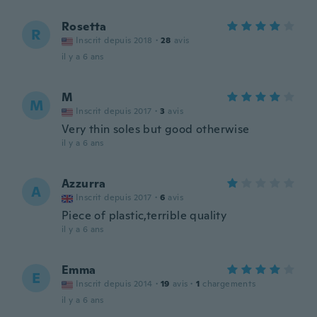
Rosetta
R
Inscrit depuis 2018
·
28
avis
il y a 6 ans
M
M
Inscrit depuis 2017
·
3
avis
Very thin soles but good otherwise
il y a 6 ans
Azzurra
A
Inscrit depuis 2017
·
6
avis
Piece of plastic,terrible quality
il y a 6 ans
Emma
E
Inscrit depuis 2014
·
19
avis
·
1
chargements
il y a 6 ans