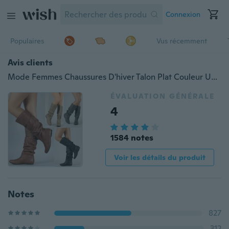
Connexion
Populaires
Vus récemment
Avis clients
Mode Femmes Chaussures D'hiver Talon Plat Couleur Unie Longues Bottes Bout Pointu Genou Haute Dames Bottes Cuir Couture Casual Fille Mignon Appartements Botte Chaussures En Plein Air Antidérapant Chaussons
ÉVALUATION GÉNÉRALE
4
1584 notes
Voir les détails du produit
Notes
827
312