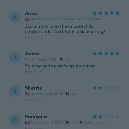
Anna
A
Inscrit depuis 2021
·
5
avis
·
1
chargements
Absolutely love these boots! So
comfortable! And they look amazing!
il y a 5 ans
Janice
J
Inscrit depuis 2016
·
12
avis
So very happy with my purchase
il y a 5 ans
Sherrie
S
Inscrit depuis 2019
·
52
avis
il y a 5 ans
Françoise
F
Inscrit depuis 2017
·
26
avis
·
5
chargements