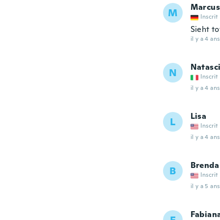
Marcus
M
Inscrit
Sieht to
il y a 4 ans
Natasc
N
Inscrit
il y a 4 ans
Lisa
L
Inscrit
il y a 4 ans
Brenda
B
Inscrit
il y a 5 ans
Fabian