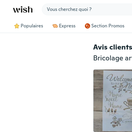
Jump to section
Populaires
Express
Section Promos
Avis client