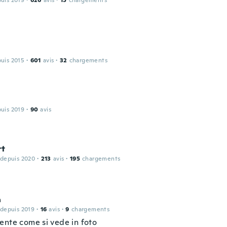
puis 2019
·
626
avis
·
15
chargements
puis 2015
·
601
avis
·
32
chargements
puis 2019
·
90
avis
rt
 depuis 2020
·
213
avis
·
195
chargements
a
 depuis 2019
·
16
avis
·
9
chargements
ente come si vede in foto