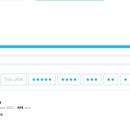
Très utile
a
puis 2022
·
474
avis
ce