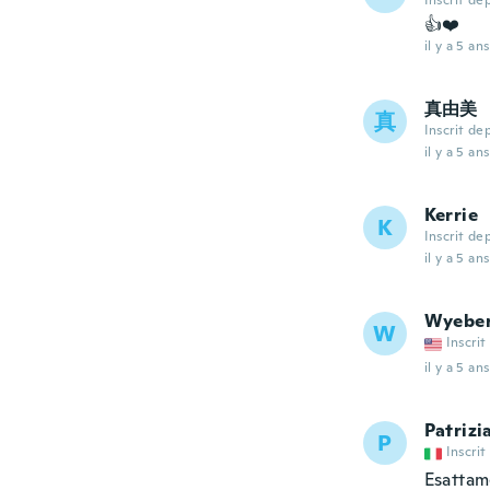
Inscrit de
👍❤️
il y a 5 ans
真由美
真
Inscrit de
il y a 5 ans
Kerrie
K
Inscrit de
il y a 5 ans
Wyebe
W
Inscrit
il y a 5 ans
Patrizi
P
Inscrit
Esattam