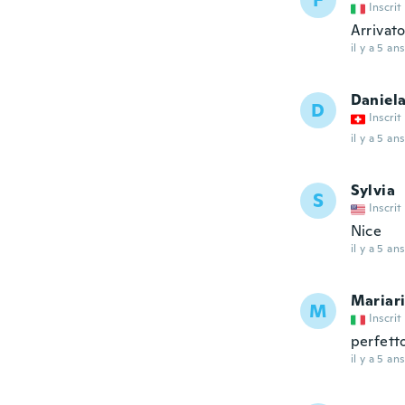
F
Inscrit
Arrivato
il y a 5 ans
Daniel
D
Inscrit
il y a 5 ans
Sylvia
S
Inscrit
Nice
il y a 5 ans
Mariari
M
Inscrit
perfett
il y a 5 ans