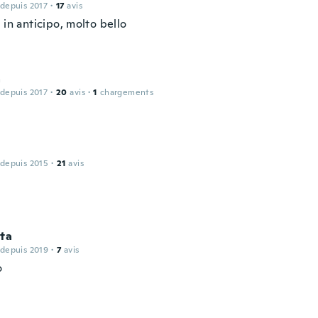
 depuis 2017
·
17
avis
 in anticipo, molto bello
a
 depuis 2017
·
20
avis
·
1
chargements
 depuis 2015
·
21
avis
ta
 depuis 2019
·
7
avis
o