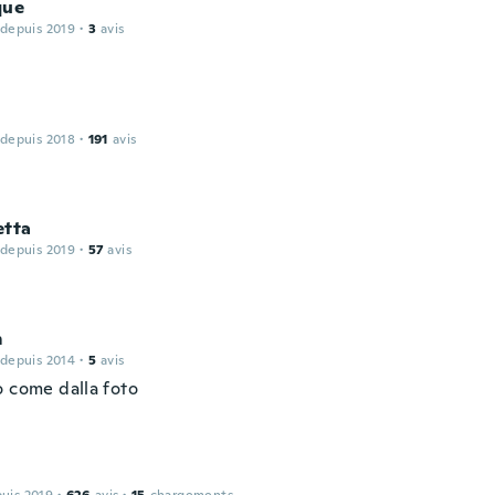
que
 depuis 2019
·
3
avis
 depuis 2018
·
191
avis
etta
 depuis 2019
·
57
avis
m
 depuis 2014
·
5
avis
o come dalla foto