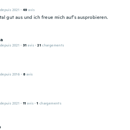
 depuis 2021
·
49
avis
tal gut aus und ich freue mich auf's ausprobieren.
ia
 depuis 2021
·
31
avis
·
21
chargements
 depuis 2016
·
8
avis
 depuis 2021
·
11
avis
·
1
chargements
a