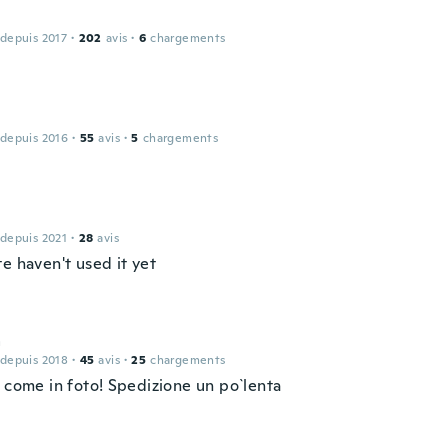
 depuis 2017
·
202
avis
·
6
chargements
 depuis 2016
·
55
avis
·
5
chargements
 depuis 2021
·
28
avis
e haven't used it yet
a
 depuis 2018
·
45
avis
·
25
chargements
o come in foto! Spedizione un po`lenta