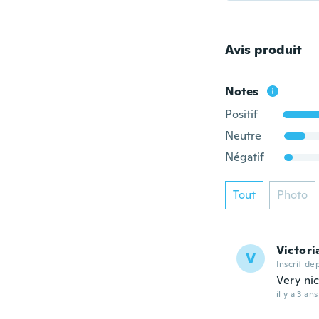
Avis produit
Notes
Positif
Neutre
Négatif
Tout
Photo
Victori
V
Inscrit de
Very ni
il y a 3 ans