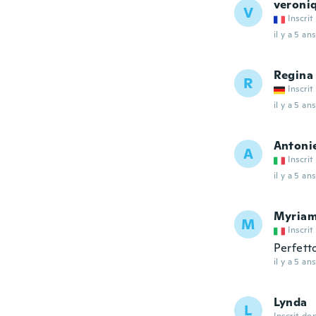
veroni
V
Inscrit
il y a 5 ans
Regina
R
Inscrit
il y a 5 ans
Antoni
A
Inscrit
il y a 5 ans
Myria
M
Inscrit
Perfett
il y a 5 ans
Lynda
L