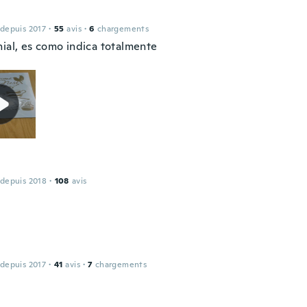
 depuis 2017
·
55
avis
·
6
chargements
nial, es como indica totalmente
 depuis 2018
·
108
avis
 depuis 2017
·
41
avis
·
7
chargements