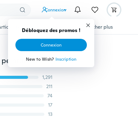
Connexion
Articles pour animaux domestiques
Afficher plus
Débloquez des promos !
Connexion
Bricolage artisanat superposition pochoirs pour murs peinture Scrapbooking estampage album de timbres décoratif gaufrage papier carte café modèle
New to Wish?
Inscription
1,291
211
74
17
13