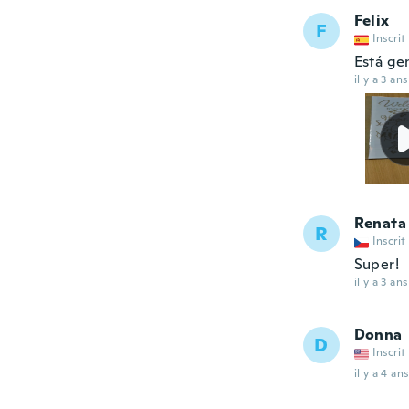
Felix
F
Inscrit
Está ge
il y a 3 ans
Renata
R
Inscrit
Super!
il y a 3 ans
Donna
D
Inscrit
il y a 4 ans