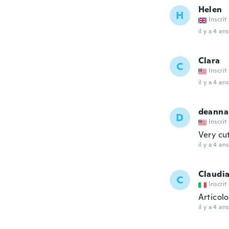
Helen
H
Inscrit
il y a 4 ans
Clara
C
Inscrit
il y a 4 ans
deanna
D
Inscrit
Very cut
il y a 4 ans
Claudi
C
Inscrit
Articol
il y a 4 ans