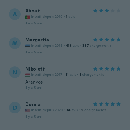
About
A
Inscrit depuis 2019
·
1
avis
il y a 5 ans
Margarita
M
Inscrit depuis 2018
·
418
avis
·
337
chargements
il y a 5 ans
Nikolett
N
Inscrit depuis 2017
·
11
avis
·
1
chargements
Aranyos
il y a 5 ans
Donna
D
Inscrit depuis 2020
·
34
avis
·
9
chargements
il y a 5 ans