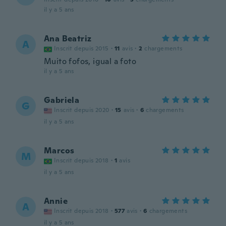
il y a 5 ans
Ana Beatriz
A
Inscrit depuis 2015
·
11
avis
·
2
chargements
Muito fofos, igual a foto
il y a 5 ans
Gabriela
G
Inscrit depuis 2020
·
15
avis
·
6
chargements
il y a 5 ans
Marcos
M
Inscrit depuis 2018
·
1
avis
il y a 5 ans
Annie
A
Inscrit depuis 2018
·
577
avis
·
6
chargements
il y a 5 ans