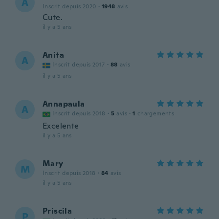
A
Inscrit depuis 2020
·
1948
avis
Cute.
il y a 5 ans
Anita
A
Inscrit depuis 2017
·
88
avis
il y a 5 ans
Annapaula
A
Inscrit depuis 2018
·
5
avis
·
1
chargements
Excelente
il y a 5 ans
Mary
M
Inscrit depuis 2018
·
84
avis
il y a 5 ans
Priscila
P