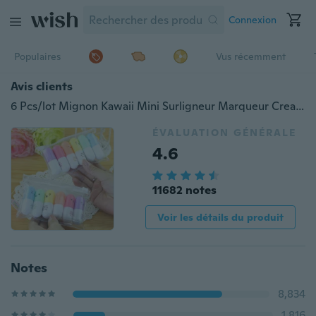
Connexion
Populaires
Vus récemment
Avis clients
6 Pcs/lot Mignon Kawaii Mini Surligneur Marqueur Creative Belle Pilule Forme Gel Stylo pour Enfants Papeterie Coréenne
ÉVALUATION GÉNÉRALE
4.6
11682 notes
Voir les détails du produit
Notes
8,834
1,816