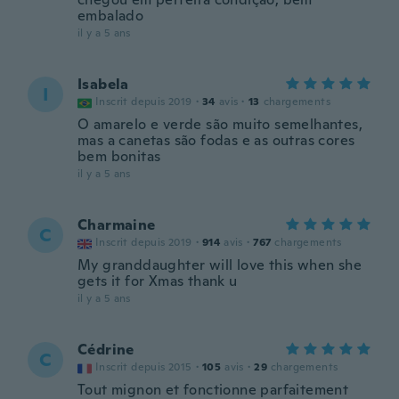
embalado
il y a 5 ans
Isabela
I
Inscrit depuis 2019
·
34
avis
·
13
chargements
O amarelo e verde são muito semelhantes,
mas a canetas são fodas e as outras cores
bem bonitas
il y a 5 ans
Charmaine
C
Inscrit depuis 2019
·
914
avis
·
767
chargements
My granddaughter will love this when she
gets it for Xmas thank u
il y a 5 ans
Cédrine
C
Inscrit depuis 2015
·
105
avis
·
29
chargements
Tout mignon et fonctionne parfaitement