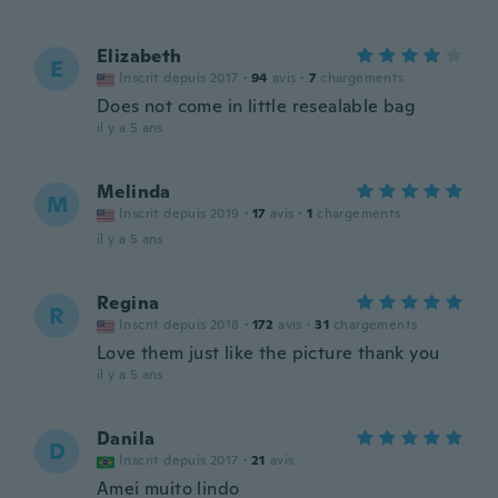
Elizabeth
E
Inscrit depuis 2017
·
94
avis
·
7
chargements
Does not come in little resealable bag
il y a 5 ans
Melinda
M
Inscrit depuis 2019
·
17
avis
·
1
chargements
il y a 5 ans
Regina
R
Inscrit depuis 2018
·
172
avis
·
31
chargements
Love them just like the picture thank you
il y a 5 ans
Danila
D
Inscrit depuis 2017
·
21
avis
Amei muito lindo