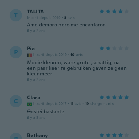
TALITA
T
Inscrit depuis 2019
·
3
avis
Ame demoro pero me encantaron
il y a 2 ans
Pia
P
Inscrit depuis 2019
·
10
avis
Mooie kleuren, ware grote ,schattig, na
een paar keer te gebruiken gaven ze geen
kleur meer
il y a 2 ans
Clara
C
Inscrit depuis 2017
·
11
avis
·
19
chargements
Gostei bastante
il y a 3 ans
Bethany