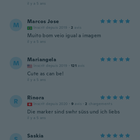
il y a 5 ans
Marcos Jose
M
Inscrit depuis 2019
·
2
avis
Muito bom veio igual a imagem
il y a 5 ans
Mariangela
M
Inscrit depuis 2019
·
121
avis
Cute as can be!
il y a 5 ans
Rinora
R
Inscrit depuis 2020
·
9
avis
·
2
chargements
Die marker sind swhr süss und ich liebs
il y a 5 ans
Saskia
S