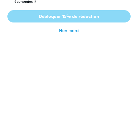
économies !)
Maria Leticia
M
Inscrit depuis 2019
·
1
avis
Débloquer 15% de réduction
Não chegou !
il y a 5 ans
Non merci
ErikA
E
Inscrit depuis 2017
·
30
avis
·
11
chargements
Chegou como pedi
il y a 5 ans
Mar
M
Inscrit depuis 2017
·
1
avis
il y a 5 ans
Arabella
A
Inscrit depuis 2019
·
3
avis
·
4
chargements
They were ok
il y a 6 ans