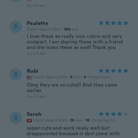
il y a 5 ans
Paulette
P
Inscrit depuis 2020
·
160
avis
I love these as really nice colors and very
compact. I am sharing these with a friend
and she loves these as well! Thank you
il y a 5 ans
Rubi
R
Inscrit depuis 2020
·
8
avis
·
4
chargements
Omg they are so cute!!! And they came
earlier
il y a 5 ans
Sarah
S
Inscrit depuis 2020
·
19
avis
·
18
chargements
super cute and work really well but
disappointed because it dint come with