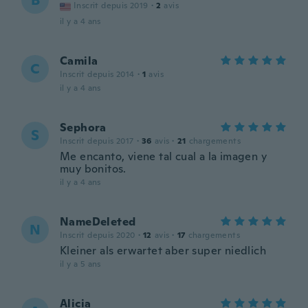
B
Inscrit depuis 2019
·
2
avis
il y a 4 ans
Camila
C
Inscrit depuis 2014
·
1
avis
il y a 4 ans
Sephora
S
Inscrit depuis 2017
·
36
avis
·
21
chargements
Me encanto, viene tal cual a la imagen y
muy bonitos.
il y a 4 ans
NameDeleted
N
Inscrit depuis 2020
·
12
avis
·
17
chargements
Kleiner als erwartet aber super niedlich
il y a 5 ans
Alicia