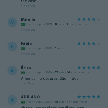
the case
il y a 5 ans
Mirelle
M
Inscrit depuis 2019
·
17
avis
·
1
chargements
il y a 5 ans
Fábio
F
Inscrit depuis 2019
·
5
avis
il y a 5 ans
Érica
É
Inscrit depuis 2019
·
37
avis
·
16
chargements
Amei os marcadores! São lindos!
il y a 5 ans
ADRIANO
A
Inscrit depuis 2020
·
18
avis
·
1
chargements
chegou em perfeita condição, bem