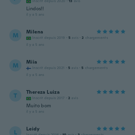
Inscrit depuis 2020
·
13
avis
Lindos!!
il y a 5 ans
Milena
M
Inscrit depuis 2019
·
5
avis
·
2
chargements
il y a 5 ans
Miia
M
Inscrit depuis 2021
·
5
avis
·
5
chargements
il y a 5 ans
Thereza Luiza
T
Inscrit depuis 2017
·
2
avis
Muito bom
il y a 5 ans
Leidy
L
Inscrit depuis 2016
·
10
avis
·
3
chargements