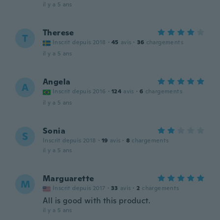
il y a 5 ans
Therese
T
Inscrit depuis 2018
·
45
avis
·
36
chargements
il y a 5 ans
Angela
A
Inscrit depuis 2016
·
124
avis
·
6
chargements
il y a 5 ans
Sonia
S
Inscrit depuis 2018
·
19
avis
·
8
chargements
il y a 5 ans
Marguarette
M
Inscrit depuis 2017
·
33
avis
·
2
chargements
All is good with this product.
il y a 5 ans