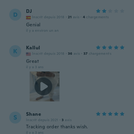
DJ
D
Inscrit depuis 2018
·
21
avis
·
4
chargements
Genial
il y a environ un an
Kallul
K
Inscrit depuis 2018
·
36
avis
·
37
chargements
Great
il y a 3 ans
Shane
S
Inscrit depuis 2021
·
3
avis
Tracking order thanks wish.
il y a 3 ans