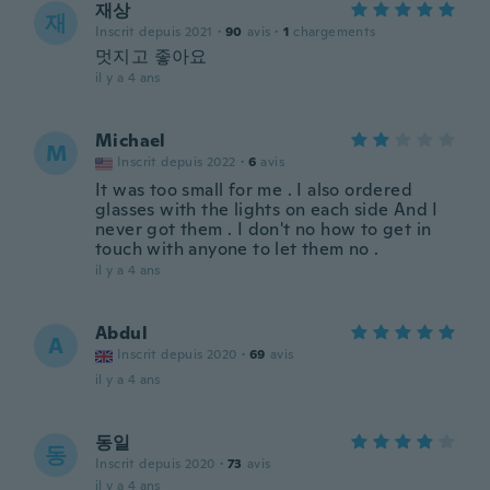
재상
재
Inscrit depuis 2021
·
90
avis
·
1
chargements
멋지고 좋아요
il y a 4 ans
Michael
M
Inscrit depuis 2022
·
6
avis
It was too small for me . I also ordered
glasses with the lights on each side And I
never got them . I don't no how to get in
touch with anyone to let them no .
il y a 4 ans
Abdul
A
Inscrit depuis 2020
·
69
avis
il y a 4 ans
동일
동
Inscrit depuis 2020
·
73
avis
il y a 4 ans