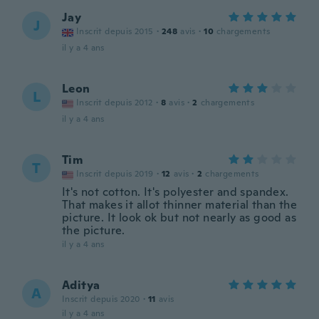
Jay
J
Inscrit depuis 2015
·
248
avis
·
10
chargements
il y a 4 ans
Leon
L
Inscrit depuis 2012
·
8
avis
·
2
chargements
il y a 4 ans
Tim
T
Inscrit depuis 2019
·
12
avis
·
2
chargements
It's not cotton. It's polyester and spandex.
That makes it allot thinner material than the
picture. It look ok but not nearly as good as
the picture.
il y a 4 ans
Aditya
A
Inscrit depuis 2020
·
11
avis
il y a 4 ans