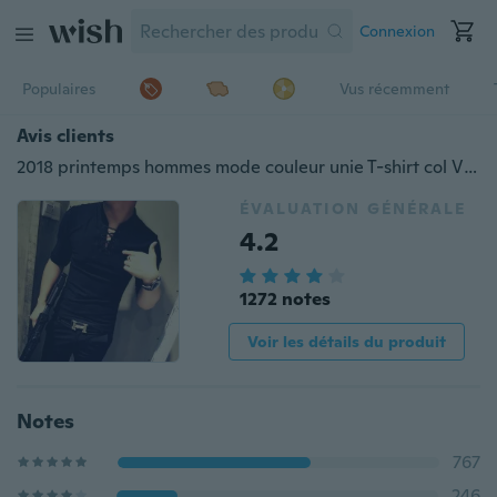
Connexion
Populaires
Vus récemment
Avis clients
2018 printemps hommes mode couleur unie T-shirt col V style chinois Slim T-shirt à manches longues en coton95%
ÉVALUATION GÉNÉRALE
4.2
1272 notes
Voir les détails du produit
Notes
767
246