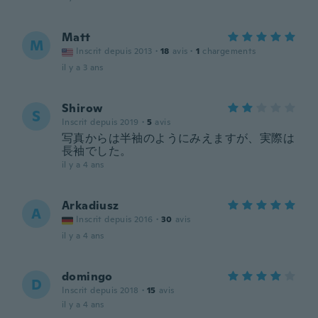
Matt
M
Inscrit depuis 2013
·
18
avis
·
1
chargements
il y a 3 ans
Shirow
S
Inscrit depuis 2019
·
5
avis
写真からは半袖のようにみえますが、実際は
長袖でした。
il y a 4 ans
Arkadiusz
A
Inscrit depuis 2016
·
30
avis
il y a 4 ans
domingo
D
Inscrit depuis 2018
·
15
avis
il y a 4 ans