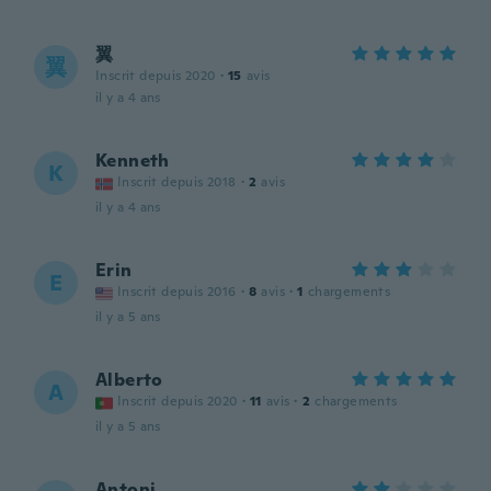
翼
翼
Inscrit depuis 2020
·
15
avis
il y a 4 ans
Kenneth
K
Inscrit depuis 2018
·
2
avis
il y a 4 ans
Erin
E
Inscrit depuis 2016
·
8
avis
·
1
chargements
il y a 5 ans
Alberto
A
Inscrit depuis 2020
·
11
avis
·
2
chargements
il y a 5 ans
Antoni