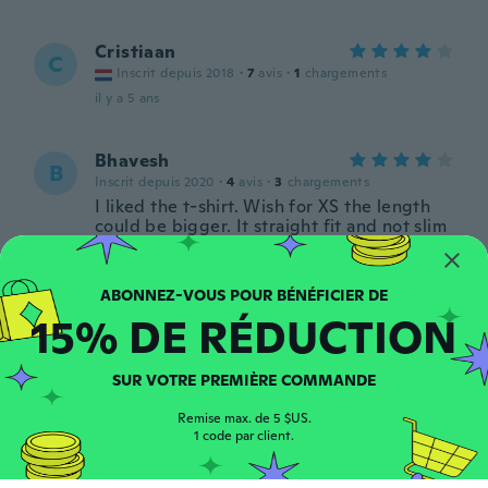
Cristiaan
C
Inscrit depuis 2018
·
7
avis
·
1
chargements
il y a 5 ans
Bhavesh
B
Inscrit depuis 2020
·
4
avis
·
3
chargements
I liked the t-shirt. Wish for XS the length
could be bigger. It straight fit and not slim
fit from chest side. But overall I liked it.
il y a 5 ans
15% DE RÉDUCTION
marcos
M
Inscrit depuis 2017
·
1
avis
il y a 5 ans
SUR VOTRE PREMIÈRE COMMANDE
Remise max. de 5 $US.
Dusan
1 code par client.
D
Inscrit depuis 2021
·
3
avis
il y a 5 ans