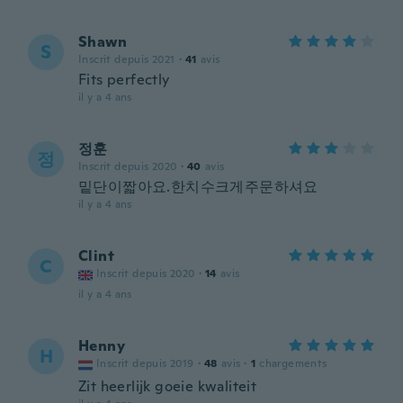
Shawn
S
Inscrit depuis 2021
·
41
avis
Fits perfectly
il y a 4 ans
정훈
정
Inscrit depuis 2020
·
40
avis
밑단이짧아요.한치수크게주문하셔요
il y a 4 ans
Clint
C
Inscrit depuis 2020
·
14
avis
il y a 4 ans
Henny
H
Inscrit depuis 2019
·
48
avis
·
1
chargements
Zit heerlijk goeie kwaliteit