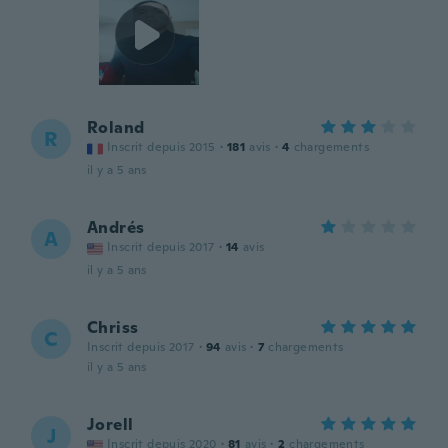
Roland
R
Inscrit depuis 2015
·
181
avis
·
4
chargements
il y a 5 ans
Andrés
A
Inscrit depuis 2017
·
14
avis
il y a 5 ans
Chriss
C
Inscrit depuis 2017
·
94
avis
·
7
chargements
il y a 5 ans
Jorell
J
Inscrit depuis 2020
·
81
avis
·
2
chargements