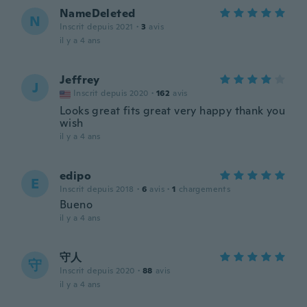
NameDeleted
N
Inscrit depuis 2021
·
3
avis
il y a 4 ans
Jeffrey
J
Inscrit depuis 2020
·
162
avis
Looks great fits great very happy thank you
wish
il y a 4 ans
edipo
E
Inscrit depuis 2018
·
6
avis
·
1
chargements
Bueno
il y a 4 ans
守人
守
Inscrit depuis 2020
·
88
avis
il y a 4 ans