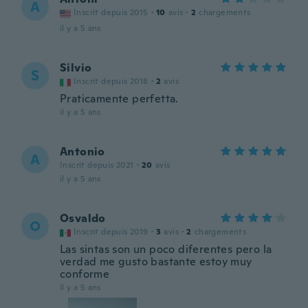
A
Inscrit depuis 2015
·
10
avis
·
2
chargements
il y a 5 ans
Silvio
S
Inscrit depuis 2018
·
2
avis
Praticamente perfetta.
il y a 5 ans
Antonio
A
Inscrit depuis 2021
·
20
avis
il y a 5 ans
Osvaldo
O
Inscrit depuis 2019
·
3
avis
·
2
chargements
Las sintas son un poco diferentes pero la
verdad me gusto bastante estoy muy
conforme
il y a 5 ans