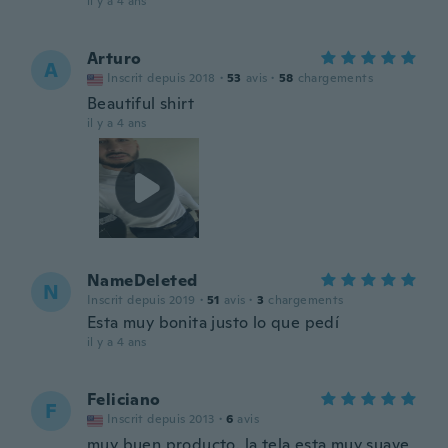
il y a 4 ans
Arturo
A
Inscrit depuis 2018
·
53
avis
·
58
chargements
Beautiful shirt
il y a 4 ans
NameDeleted
N
Inscrit depuis 2019
·
51
avis
·
3
chargements
Esta muy bonita justo lo que pedí
il y a 4 ans
Feliciano
F
Inscrit depuis 2013
·
6
avis
muy buen producto. la tela esta muy suave