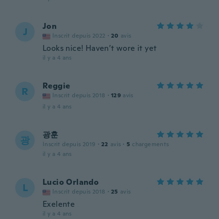
Jon
J
Inscrit depuis 2022
·
20
avis
Looks nice! Haven’t wore it yet
il y a 4 ans
Reggie
R
Inscrit depuis 2018
·
129
avis
il y a 4 ans
광훈
광
Inscrit depuis 2019
·
22
avis
·
5
chargements
il y a 4 ans
Lucio Orlando
L
Inscrit depuis 2018
·
25
avis
Exelente
il y a 4 ans