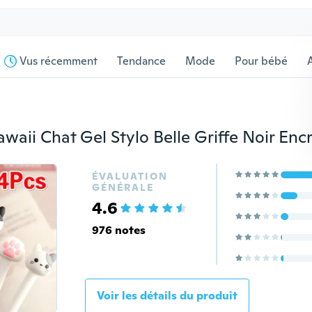
Vus récemment
Tendance
Mode
Pour bébé
s
ÉVALUATION
GÉNÉRALE
4.6
976 notes
Voir les détails du produit