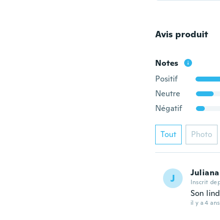
Avis produit
Notes
Positif
Neutre
Négatif
Tout
Photo
Juliana
J
Inscrit de
Son lin
il y a 4 ans