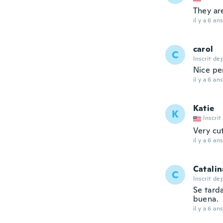
They ar
il y a 6 ans
carol
C
Inscrit de
Nice pe
il y a 6 ans
Katie
K
Inscrit
Very cu
il y a 6 ans
Catalin
C
Inscrit de
Se tard
buena.
il y a 6 ans