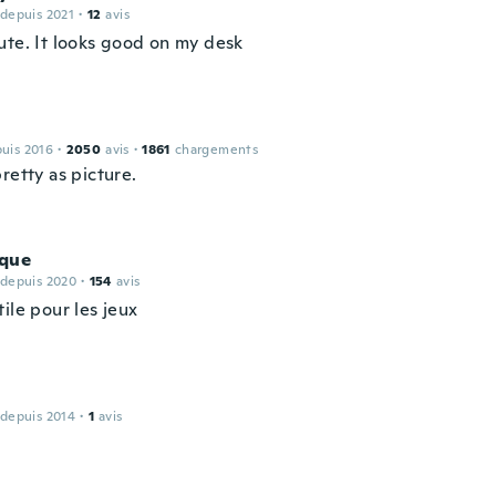
 depuis 2021
·
12
avis
ute. It looks good on my desk
puis 2016
·
2050
avis
·
1861
chargements
retty as picture.
que
 depuis 2020
·
154
avis
ile pour les jeux
 depuis 2014
·
1
avis