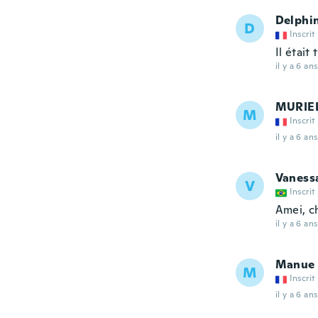
Delphi
D
Inscrit
Il était
il y a 6 ans
MURIE
M
Inscrit
il y a 6 ans
Vaness
V
Inscrit
Amei, c
il y a 6 ans
Manue
M
Inscrit
il y a 6 ans