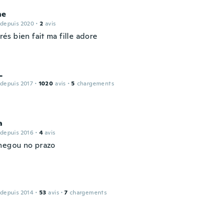
ne
 depuis 2020
·
2
avis
 trés bien fait ma fille adore
L
 depuis 2017
·
1020
avis
·
5
chargements
a
 depuis 2016
·
4
avis
hegou no prazo
 depuis 2014
·
53
avis
·
7
chargements