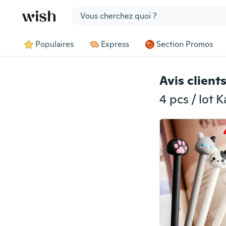
Jump to section
Populaires
Express
Section Promos
Avis client