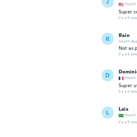
J
Inscrit
Super c
il y a 5 ans
Rain
R
Inscrit de
Not as p
il y a 5 ans
Domini
D
Inscrit
Super ut
il y a 5 ans
Lais
L
Inscrit
il y a 5 ans