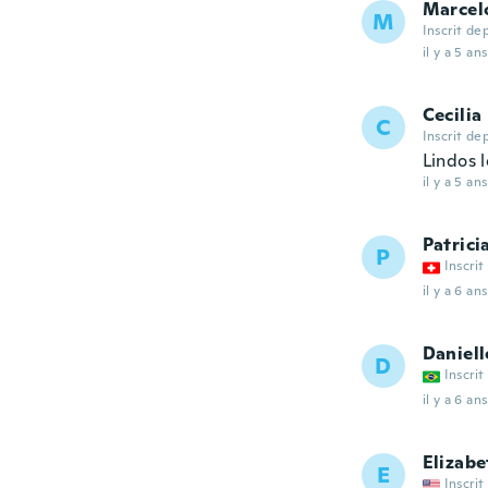
Marcel
M
Inscrit de
il y a 5 ans
Cecilia
C
Inscrit de
Lindos l
il y a 5 ans
Patrici
P
Inscrit
il y a 6 ans
Daniell
D
Inscrit
il y a 6 ans
Elizabe
E
Inscrit