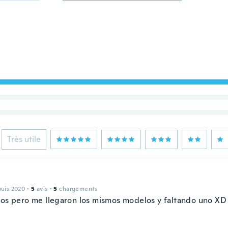
Très utile
puis 2020
·
5
avis
·
5
chargements
dos pero me llegaron los mismos modelos y faltando uno XD