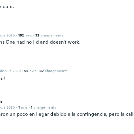
e cute.
puis 2020
·
162
avis
·
32
chargements
ns.One had no lid and doesn't work.
 depuis 2020
·
95
avis
·
87
chargements
te!
a
puis 2020
·
1
avis
·
1
chargements
aron un poco en llegar debido a la contingencia, pero la ca