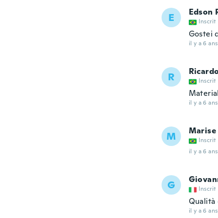
Edson 
E
Inscrit
Gostei 
il y a 6 ans
Ricard
R
Inscrit
Materia
il y a 6 ans
Marise
M
Inscrit
il y a 6 ans
Giovan
G
Inscrit
Qualità 
il y a 6 ans