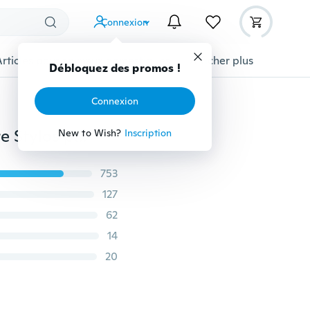
Connexion
Articles pour animaux domestiques
Afficher plus
Débloquez des promos !
Connexion
4 pcs / lot Kawaii Chat Gel Stylo Belle Griffe Noir Encre Stylos pour Écriture Papeterie Bureau Fournitures Scolaires Canetas Escolar F588
New to Wish?
Inscription
753
127
62
14
20