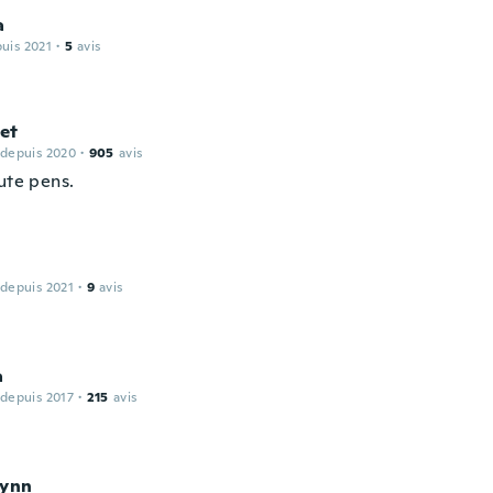
a
puis 2021
·
5
avis
et
 depuis 2020
·
905
avis
ute pens.
 depuis 2021
·
9
avis
a
 depuis 2017
·
215
avis
Lynn