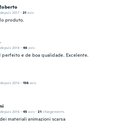
Roberto
 depuis 2017
·
21
avis
do produto.
o
 depuis 2018
·
46
avis
l perfeito e de boa qualidade. Excelente.
 depuis 2016
·
156
avis
ni
 depuis 2016
·
45
avis
·
21
chargements
dei materiali animazioni scarsa