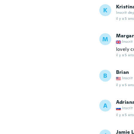
Kristin
K
Inscrit de
il y a 5 ans
Margar
M
Inscrit
lovely c
il y a 5 ans
Brian
B
Inscrit
il y a 5 ans
Adrian
A
Inscrit
il y a 5 ans
Jamie 