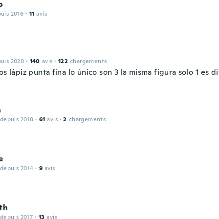
o
puis 2016
·
11
avis
puis 2020
·
140
avis
·
122
chargements
os lápiz punta fina lo único son 3 la misma figura solo 1 es d
a
 depuis 2018
·
61
avis
·
2
chargements
e
 depuis 2014
·
9
avis
th
 depuis 2017
·
13
avis